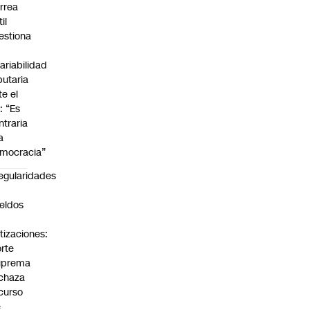
rrea
il
estiona
variabilidad
ibutaria
te el
: “Es
ntraria
a
mocracia”
regularidades
n
eldos
tizaciones:
rte
uprema
chaza
curso
e