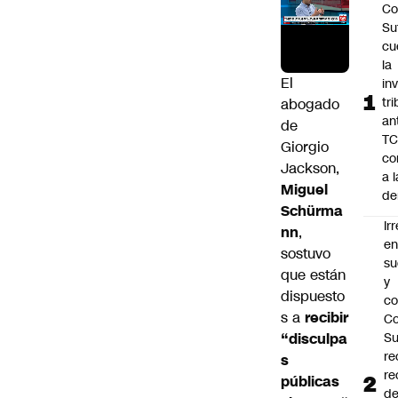
Co
Sut
cu
la
El
in
tr
abogado
an
de
TC
Giorgio
co
Jackson
,
a l
Miguel
de
Schürma
Ir
nn
,
e
sostuvo
su
que están
y
dispuesto
co
s a
recibir
Co
“disculpa
S
re
s
re
públicas
d