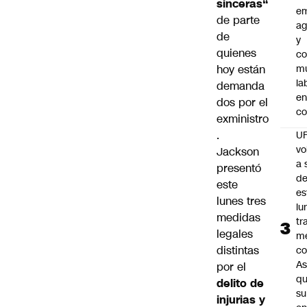
sinceras
“
e
de parte
ag
de
y
quienes
co
hoy están
mu
la
demanda
en
dos por el
co
exministro
.
U
vo
Jackson
a 
presentó
d
este
es
lunes tres
lu
medidas
tr
legales
m
distintas
co
As
por el
q
delito de
su
injurias y