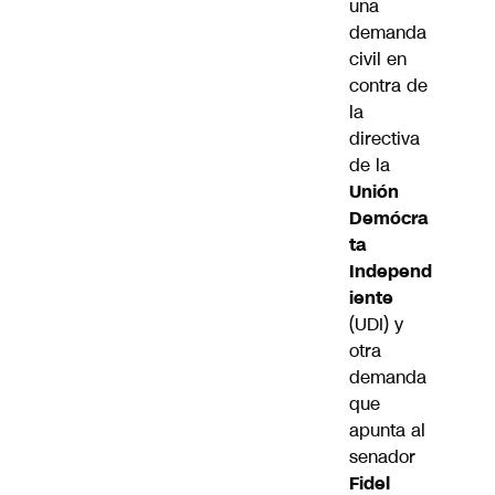
una
demanda
civil en
contra de
la
directiva
de la
Unión
Demócra
ta
Independ
iente
(UDI) y
otra
demanda
que
apunta al
senador
Fidel