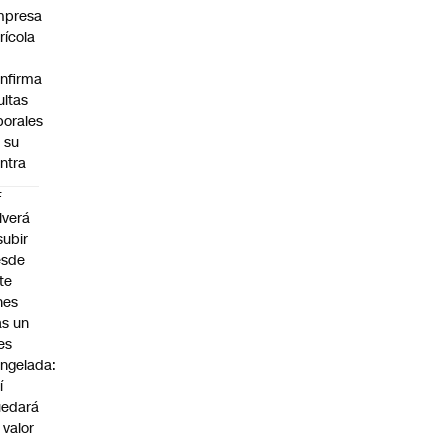
mpresa
rícola
nfirma
ltas
borales
 su
ntra
F
lverá
subir
esde
te
nes
as un
es
ngelada:
í
uedará
 valor