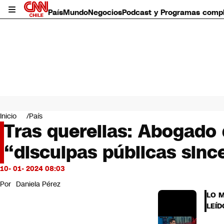
País
Mundo
Negocios
Podcast y Programas comp
País
Mundo
Inicio
País
Negocios
Tras querellas: Abogado
Deportes
“disculpas públicas sinc
Programas completos
Cultura
Servicios
10- 01- 2024 08:03
Bits
Por
Daniela Pérez
CNN Data
LO 
CNN tiempo
LEÍD
Futuro 360
Opinión