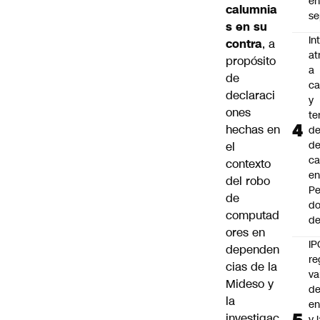
e
calumnia
se
s en su
In
contra
, a
at
propósito
a
de
ca
declaraci
y
ones
te
hechas en
de
de
el
ca
contexto
e
del robo
Pe
de
d
computad
de
ores en
IP
dependen
re
cias de la
va
Mideso y
de
la
en
investigac
y 