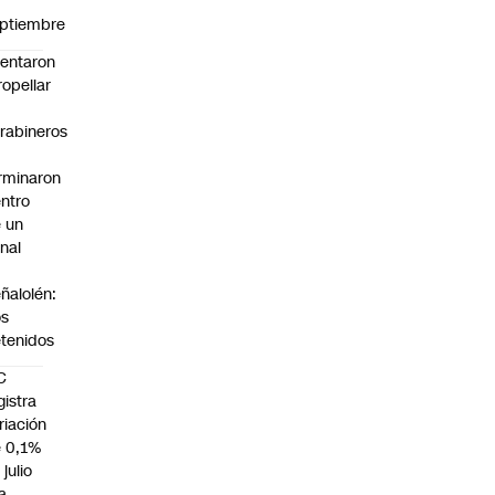
n
ptiembre
tentaron
ropellar
rabineros
rminaron
ntro
 un
nal
n
ñalolén:
os
tenidos
C
gistra
riación
 0,1%
 julio
la