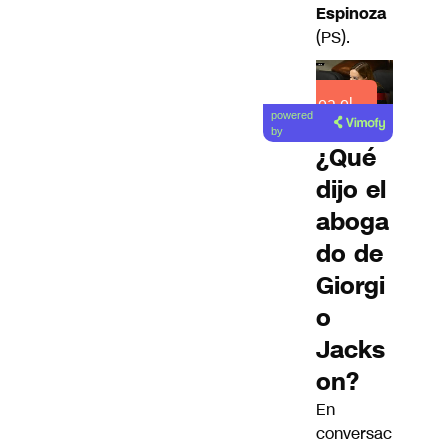
Espinoza
(PS).
Lea el
powered
artículo
by
¿Qué
dijo el
aboga
do de
Giorgi
o
Jacks
on?
En
conversac