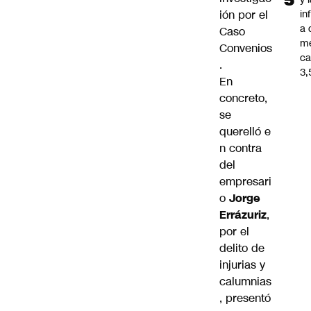
ión por el
in
a 
Caso
m
Convenios
ca
.
3
En
concreto,
se
querelló
e
n contra
del
empresari
o
Jorge
Errázuriz
,
por el
delito de
injurias y
calumnias
, presentó