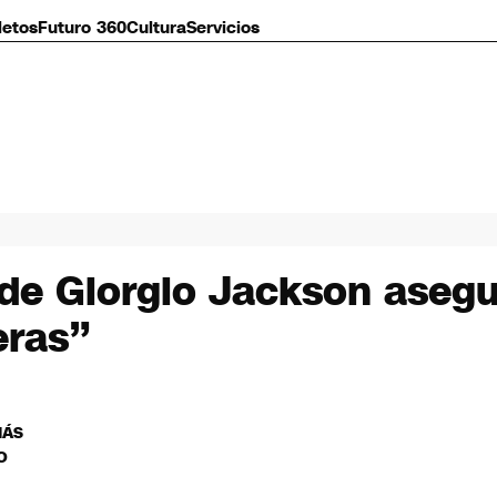
letos
Futuro 360
Cultura
Servicios
 de Giorgio Jackson asegu
eras”
MÁS
O