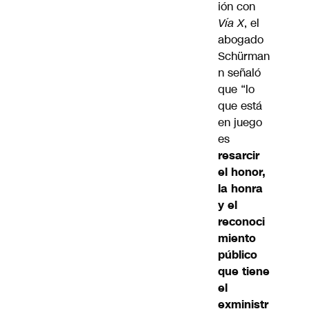
ión con
Vía X
, el
abogado
Schürman
n señaló
que “lo
que está
en juego
es
resarcir
el honor,
la honra
y el
reconoci
miento
público
que tiene
el
exministr