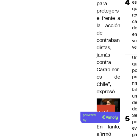
es
para
q
protegers
re
e frente a
ca
la acción
d
de
e
contraban
ve
distas,
ve
jamás
U
contra
qu
Carabiner
po
os de
pr
fi
Chile”,
fa
expresó
u
de
de
Lea el
Se
powered
artículo
by
po
En tanto,
ev
afirmó
ga