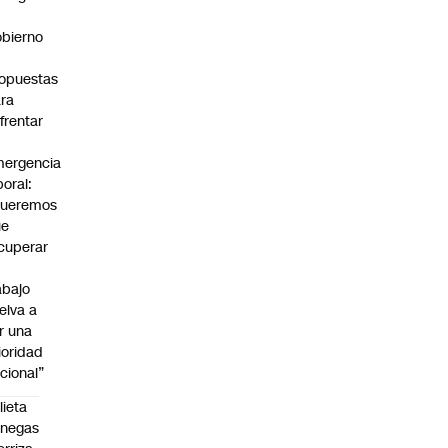
bierno
0
opuestas
ra
frentar
ergencia
boral:
Queremos
ue
cuperar
abajo
elva a
r una
ioridad
cional”
lieta
enegas