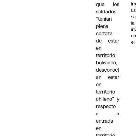
ir
que los
Es
soldados
sa
“tenían
la
plena
in
certeza
co
de estar
el
en
territorio
boliviano,
desconocí
an estar
en
territorio
chileno” y
respecto
a la
entrada
en
territorio