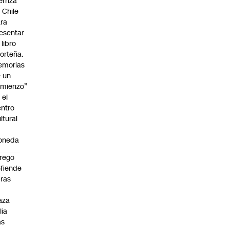
erriza
 Chile
ra
esentar
 libro
orteña.
emorias
 un
mienzo”
 el
ntro
ltural
a
oneda
rego
fiende
ras
n
aza
lia
as