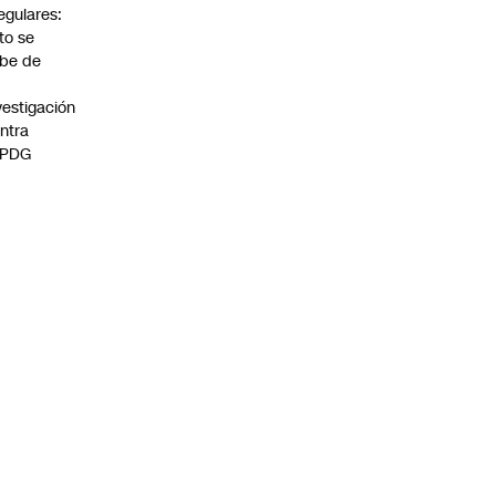
regulares:
to se
be de
vestigación
ntra
 PDG