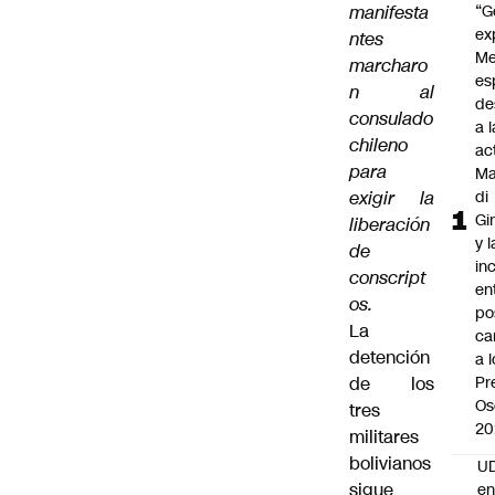
manifesta
“G
ex
ntes
Me
marcharo
es
n al
de
consulado
a l
chileno
ac
para
Ma
exigir la
di
Gi
liberación
y l
de
in
conscript
en
os.
po
La
ca
detención
a 
de los
Pr
Os
tres
20
militares
bolivianos
UD
sigue
en