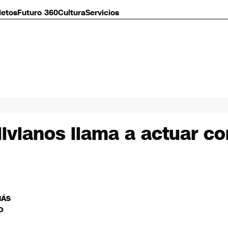
letos
Futuro 360
Cultura
Servicios
vianos llama a actuar co
MÁS
O