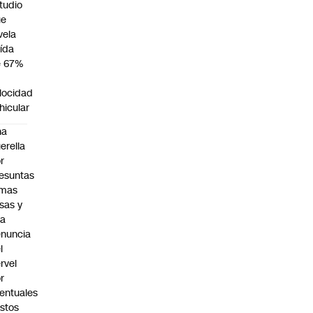
tudio
ue
vela
ída
e 67%
n
locidad
hicular
na
erella
r
esuntas
rmas
lsas y
na
nuncia
l
rvel
r
entuales
stos