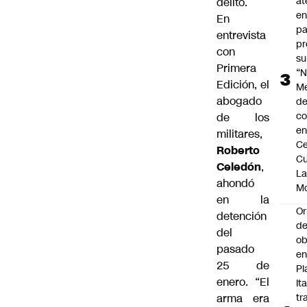
at
delito.
en
En
pa
entrevista
pr
con
su
Primera
“N
Edición, el
M
abogado
de
co
de los
en
militares,
Ce
Roberto
Cu
Celedón
,
L
ahondó
M
en la
Or
detención
de
del
ob
pasado
e
25 de
Pl
enero. “El
Ita
arma era
tr