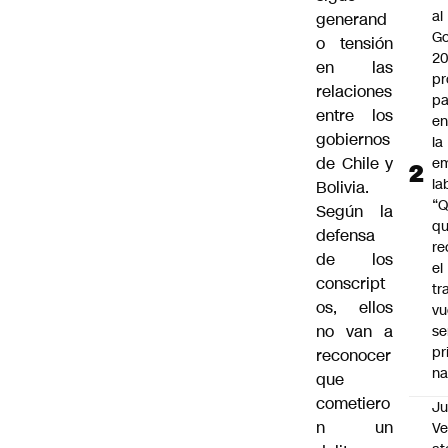
al
generand
Go
o tensión
2
en las
pr
relaciones
pa
entre los
en
gobiernos
la
de Chile y
em
la
Bolivia.
“
Según la
q
defensa
re
de los
el
conscript
tr
os, ellos
vu
no van a
se
pr
reconocer
na
que
cometiero
Ju
n un
V