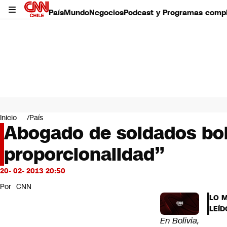
País
Mundo
Negocios
Podcast y Programas comp
País
Mundo
Inicio
País
Negocios
Abogado de soldados boli
Deportes
proporcionalidad”
Programas completos
Cultura
Servicios
20- 02- 2013 20:50
Bits
Por
CNN
CNN Data
LO 
CNN tiempo
LEÍD
Futuro 360
En Bolivia,
Opinión