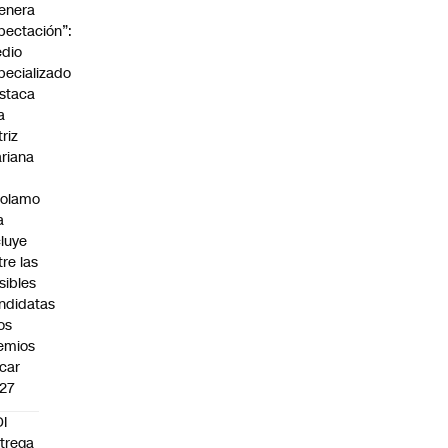
enera
pectación”:
dio
pecializado
staca
a
triz
riana
rolamo
a
cluye
tre las
sibles
ndidatas
los
emios
car
27
I
trega