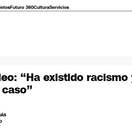
letos
Futuro 360
Cultura
Servicios
leo: “Ha existido racismo 
 caso”
MÁS
O