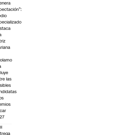
enera
pectación”:
dio
pecializado
staca
a
triz
riana
rolamo
a
cluye
tre las
sibles
ndidatas
los
emios
car
27
I
trega