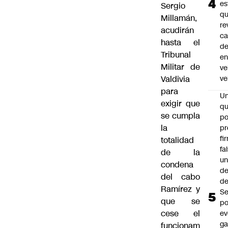
es
Sergio
q
Millamán,
re
acudirán
ca
hasta el
d
Tribunal
e
Militar de
ve
Valdivia
ve
para
U
exigir que
qu
se cumpla
po
la
pr
fi
totalidad
fa
de la
u
condena
de
del cabo
de
Ramírez y
Se
que se
po
cese el
ev
ga
funcionam