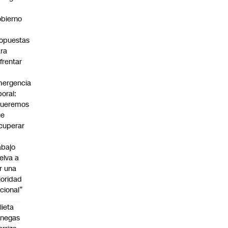
bierno
0
opuestas
ra
frentar
ergencia
boral:
Queremos
ue
cuperar
abajo
elva a
r una
ioridad
cional”
lieta
enegas