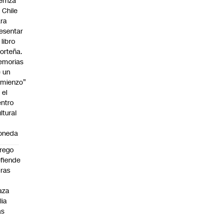
erriza
 Chile
ra
esentar
 libro
orteña.
emorias
 un
mienzo”
 el
ntro
ltural
a
oneda
rego
fiende
ras
n
aza
lia
as