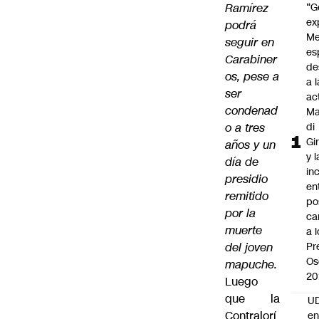
Ramírez
“G
ex
podrá
Me
seguir en
es
Carabiner
de
os, pese a
a l
ser
ac
condenad
Ma
o a tres
di
Gi
años y un
y l
día de
in
presidio
en
remitido
po
por la
ca
muerte
a 
del joven
Pr
Os
mapuche.
20
Luego
que la
UD
Contralorí
en