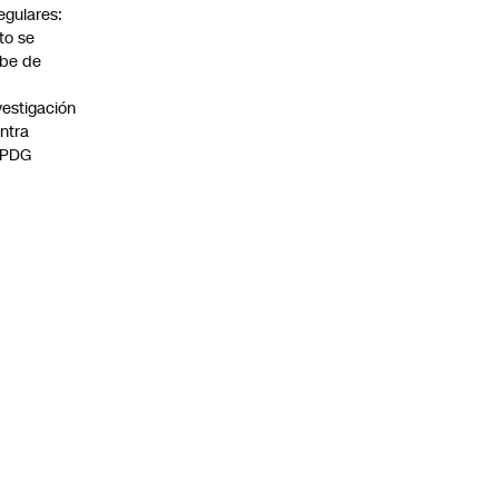
regulares:
to se
be de
vestigación
ntra
 PDG