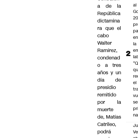
al
a de la
Go
República
2
dictamina
pr
ra que el
pa
cabo
en
Walter
la
Ramírez,
em
la
condenad
“
o a tres
q
años y un
re
día de
el
presidio
tr
remitido
vu
por la
se
pr
muerte
na
de, Matías
Catrileo,
Ju
podrá
V