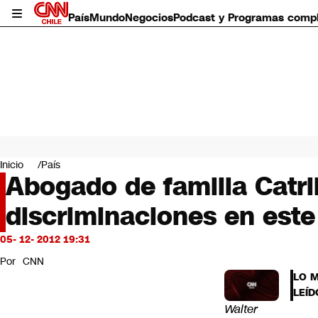
País
Mundo
Negocios
Podcast y Programas comp
País
Mundo
Inicio
País
Negocios
Abogado de familia Catri
Deportes
discriminaciones en este
Programas completos
Cultura
Servicios
05- 12- 2012 19:31
Bits
Por
CNN
CNN Data
LO 
CNN tiempo
LEÍD
Futuro 360
Walter
Opinión