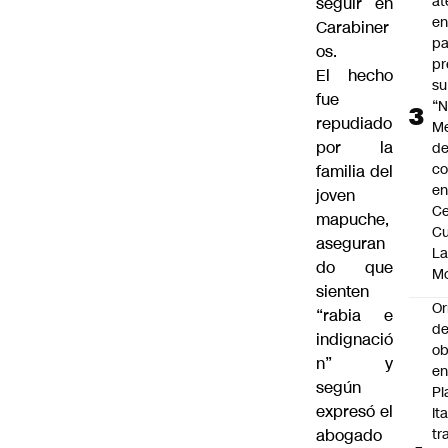
at
seguir en
en
Carabiner
pa
os.
pr
El hecho
su
fue
“N
repudiado
M
por la
de
co
familia del
en
joven
Ce
mapuche,
Cu
aseguran
L
do que
M
sienten
Or
“rabia e
de
indignació
ob
n” y
e
según
Pl
expresó el
Ita
abogado
tr