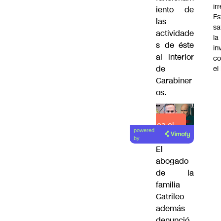
ir
iento de
Es
las
sa
actividade
la
s de éste
in
al interior
co
de
el
Carabiner
os.
Lea el
powered
artículo
by
El
abogado
de la
familia
Catrileo
además
denunció