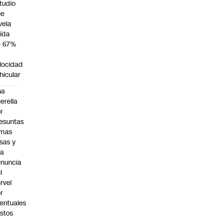
tudio
ue
vela
ída
e 67%
n
locidad
hicular
na
erella
r
esuntas
rmas
lsas y
na
nuncia
l
rvel
r
entuales
stos