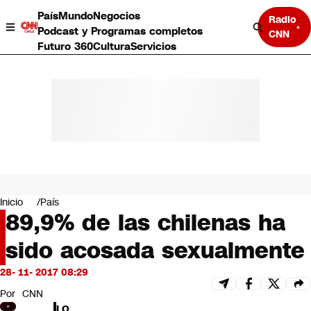
País
Mundo
Negocios
Radio
Podcast y Programas completos
CNN
Futuro 360
Cultura
Servicios
País
Mundo
Negocios
Inicio
País
89,9% de las chilenas ha
Deportes
Programas completos
sido acosada sexualmente
Cultura
Servicios
28- 11- 2017 08:29
Bits
CNN Data
Por
CNN
CNN tiempo
LO