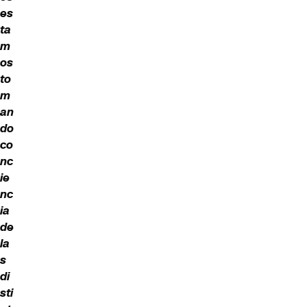
es
ta
m
os
to
m
an
do
co
nc
ie
nc
ia
de
la
s
di
sti