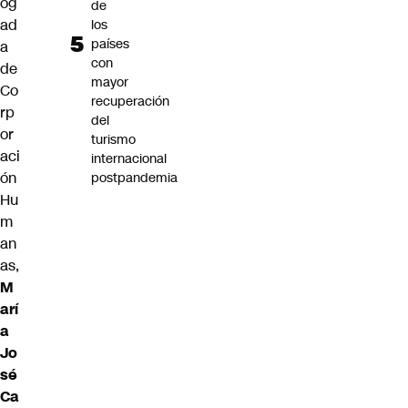
og
de
ad
los
países
a
con
de
mayor
Co
recuperación
rp
del
or
turismo
aci
internacional
ón
postpandemia
Hu
m
an
as,
M
arí
a
Jo
sé
Ca