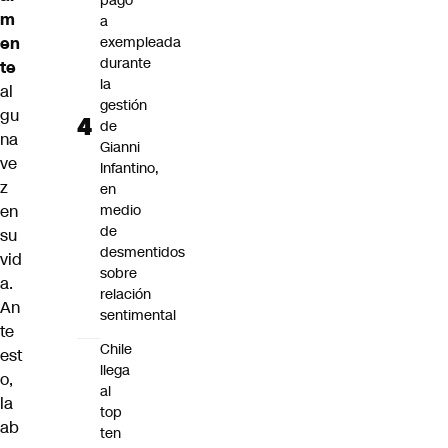
pago
m
a
en
exempleada
durante
te
la
al
gestión
gu
de
na
Gianni
ve
Infantino,
z
en
en
medio
de
su
desmentidos
vid
sobre
a.
relación
An
sentimental
te
Chile
est
llega
o,
al
la
top
ab
ten