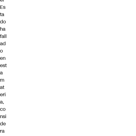
Es
ta
do
ha
fall
ad
o
en
est
a
m
at
eri
a,
co
nsi
de
ra