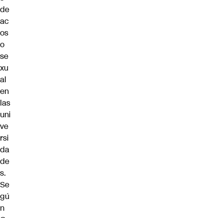
de
ac
os
o
se
xu
al
en
las
uni
ve
rsi
da
de
s.
Se
gú
n