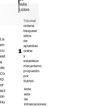
Futuro 360
MÁS
Opinión
LEÍDO
Tribunal
ordena
bloquear
sitios
La
de
en
apuestas
cu
online
est
y
establece
a
mecanismo
de
propuesto
Co
por
rp
Subtel
or
Ante
aci
alza
ón
de
Hu
intoxicaciones: