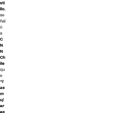
sti
llo
,
se
ñal
ó
a
C
N
N
Ch
ile
qu
e
“l
as
m
uj
er
es