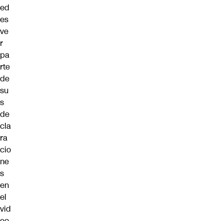
ed
es
ve
r
pa
rte
de
su
s
de
cla
ra
cio
ne
s
en
el
vid
eo