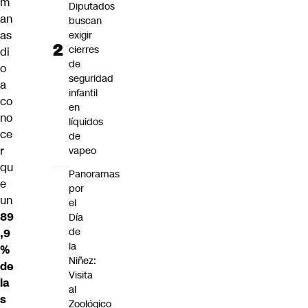
m
Diputados
an
buscan
as
exigir
cierres
di
de
o
seguridad
a
infantil
co
en
no
líquidos
ce
de
r
vapeo
qu
Panoramas
e
por
un
el
89
Día
de
,9
la
%
Niñez:
de
Visita
la
al
s
Zoológico