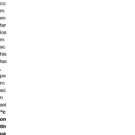
co
m
en
tar
ios
m
ac
his
tas
,
pe
ro
aú
n
así
“c
on
tin
ua