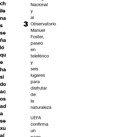
ch
Nacional
ile
y
al
na
Observatorio
s
Manuel
se
Foster,
ña
paseo
ló
en
qu
teleférico
e
y
seis
ha
lugares
si
para
do
disfrutar
ac
de
os
la
ad
naturaleza
a
UEFA
se
confirma
xu
un
al