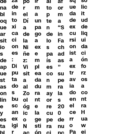
za
so
sq
ir
de
po
al
af
de
lic
ue
m
na
r
to
or
in
it
da
a
bl
el
p
m
to
ud
de
un
oq
Dí
te
a
xi
de
ex
pa
ue
a
n
“S
ca
liq
cu
go
ar
de
de
in
ci
ui
rsi
a
sit
la
lo
Fa
on
da
on
ex
io
Ni
s
ch
es
ci
ist
e
s
ñe
pa
ad
:
ón
a
m
de
z:
ís
as
Di
fo
ex
pl
ap
Vi
es
”
pu
rz
tr
ea
ue
sit
co
su
ta
os
av
da
st
a
n
pe
do
a
ia
du
as
al
m
ra
s
co
do
ra
on
Zo
ay
la
bu
nt
en
nt
lin
ol
or
s
sc
ra
el
e
e
óg
re
20
an
H
ce
la
y
ic
cu
0
ex
ua
rr
ge
es
o
pe
de
igi
w
o
sti
ta
N
ra
nu
r
ei
Pa
ón
bl
ac
ci
nc