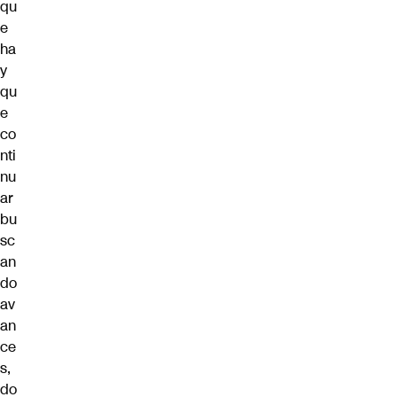
qu
e
ha
y
qu
e
co
nti
nu
ar
bu
sc
an
do
av
an
ce
s,
do