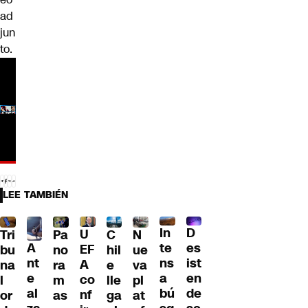
ad
jun
to.
LEE TAMBIÉN
D
In
U
Tri
Pa
C
N
A
es
te
EF
bu
no
hil
ue
nt
ist
ns
A
na
ra
e
va
e
en
a
co
l
m
lle
pl
al
de
bú
nf
or
as
ga
at