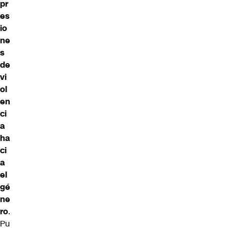
pr
es
io
ne
s
de
vi
ol
en
ci
a
ha
ci
a
el
gé
ne
ro
.
Pu