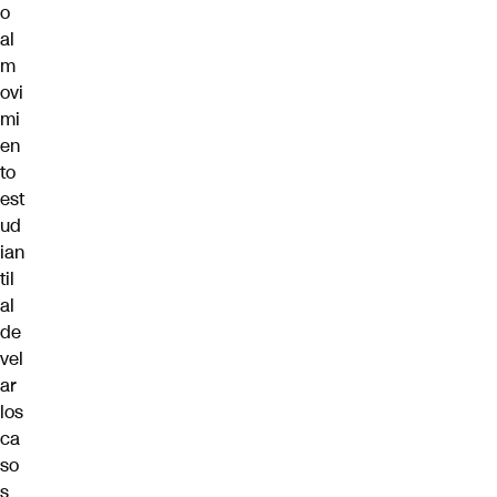
o
al
m
ovi
mi
en
to
est
ud
ian
til
al
de
vel
ar
los
ca
so
s