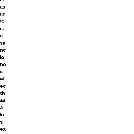
as
un
to
co
n
sa
nc
io
ne
s
ef
ec
tiv
as
a
la
s
ex