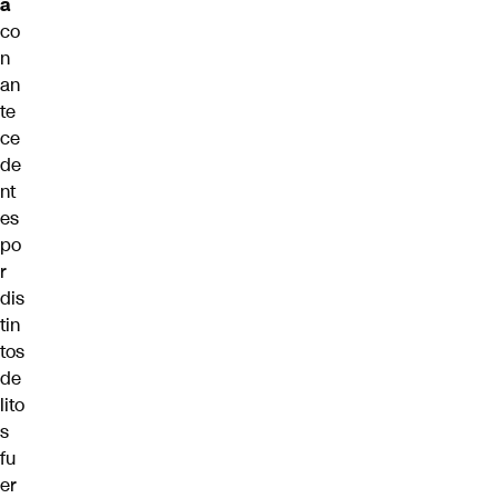
a
co
n
an
te
ce
de
nt
es
po
r
dis
tin
tos
de
lito
s
fu
er