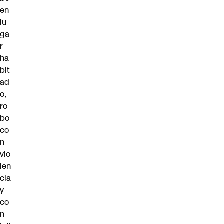
en
lu
ga
r
ha
bit
ad
o,
ro
bo
co
n
vio
len
cia
y
co
n