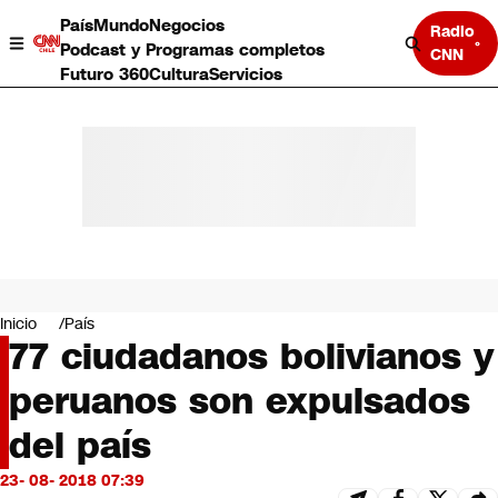
País
Mundo
Negocios
Radio
Podcast y Programas completos
CNN
Futuro 360
Cultura
Servicios
País
Mundo
Negocios
Inicio
País
77 ciudadanos bolivianos y
Deportes
Programas completos
peruanos son expulsados
Cultura
Servicios
del país
Bits
CNN Data
23- 08- 2018 07:39
CNN tiempo