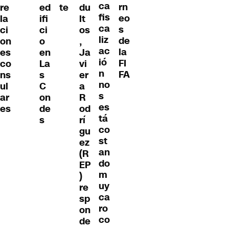
ca
rn
ed
re
te
du
fis
eo
ifi
la
lt
ca
s
ci
ci
os
liz
de
o
on
,
ac
la
en
es
Ja
ió
FI
La
co
vi
n
FA
s
ns
er
no
C
ul
a
s
on
ar
R
es
de
es
od
tá
s
rí
co
gu
st
ez
an
(R
do
EP
m
)
uy
re
ca
sp
ro
on
co
de