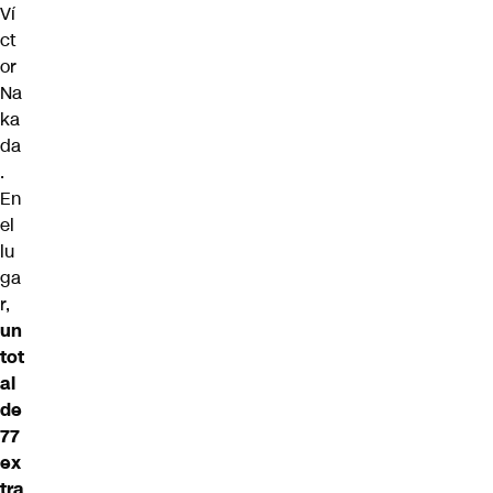
Ví
ct
or
Na
ka
da
.
En
el
lu
ga
r,
un
tot
al
de
77
ex
tra