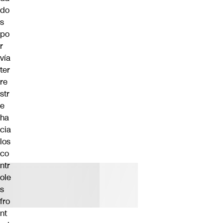
do
s
po
r
vía
ter
re
str
e
ha
cia
los
co
ntr
ole
s
fro
nt