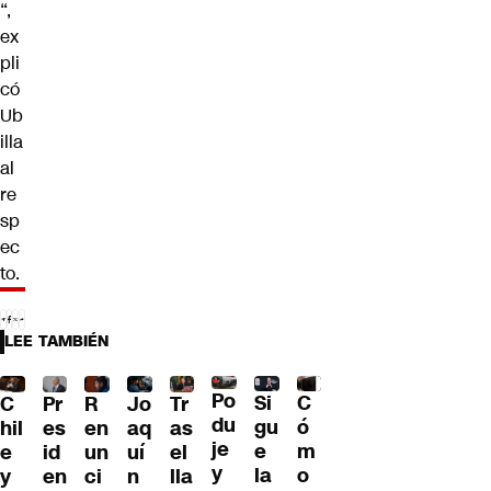
“,
ex
pli
có
Ub
illa
al
re
sp
ec
to.
LEE TAMBIÉN
Po
C
Si
R
C
Pr
Jo
Tr
du
ó
gu
en
hil
es
aq
as
je
m
e
un
e
id
uí
el
y
o
la
ci
y
en
n
lla