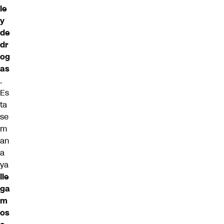
le
y
de
dr
og
as
.
Es
ta
se
m
an
a
ya
lle
ga
m
os