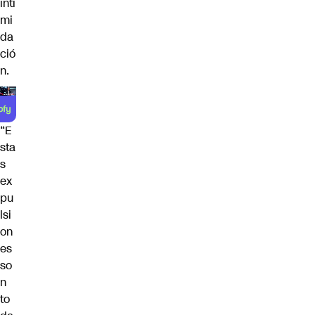
inti
mi
da
ció
n.
“E
sta
s
ex
pu
lsi
on
es
so
n
to