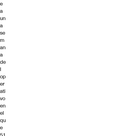
e
a
un
a
se
m
an
a
de
l
op
er
ati
vo
en
el
qu
e
51