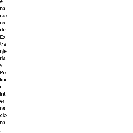
e
na
cio
nal
de
Ex
tra
nje
ría
y
Po
licí
a
Int
er
na
cio
nal
,