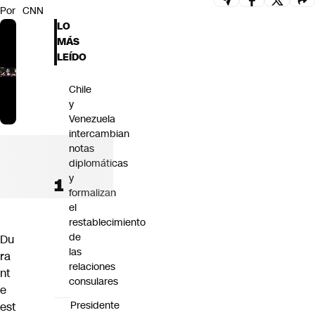
Por
CNN
Futuro 360
LO
Opinión
MÁS
LEÍDO
Chile
y
Venezuela
intercambian
notas
diplomáticas
y
formalizan
el
restablecimiento
de
Du
las
ra
relaciones
nt
consulares
e
Presidente
est