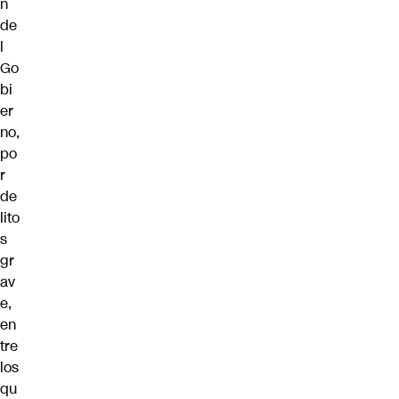
n
de
l
Go
bi
er
no,
po
r
de
lito
s
gr
av
e,
en
tre
los
qu