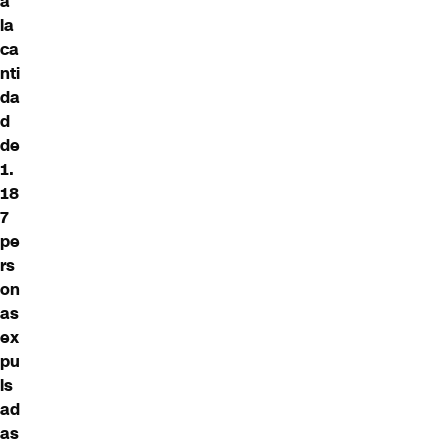
a
la
ca
nti
da
d
de
1.
18
7
pe
rs
on
as
ex
pu
ls
ad
as