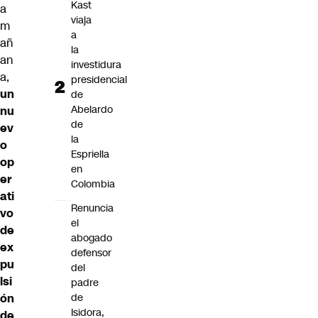
Kast
a
viaja
m
a
añ
la
an
investidura
a,
presidencial
un
de
Abelardo
nu
de
ev
la
o
Espriella
op
en
er
Colombia
ati
Renuncia
vo
el
de
abogado
ex
defensor
pu
del
lsi
padre
ón
de
Isidora,
de