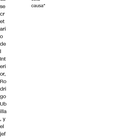
causa"
se
cr
et
ari
o
de
l
Int
eri
or,
Ro
dri
go
Ub
illa
, y
el
jef