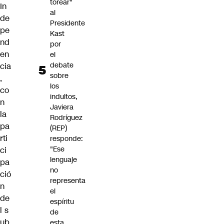
torear"
In
al
de
Presidente
pe
Kast
nd
por
en
el
debate
cia
sobre
,
los
co
indultos,
n
Javiera
la
Rodríguez
pa
(REP)
rti
responde:
"Ese
ci
lenguaje
pa
no
ció
representa
n
el
de
espíritu
l s
de
ub
esta