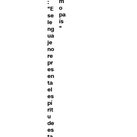
m
:
o
"E
pa
se
ís
le
"
ng
ua
je
no
re
pr
es
en
ta
el
es
pí
rit
u
de
es
ta