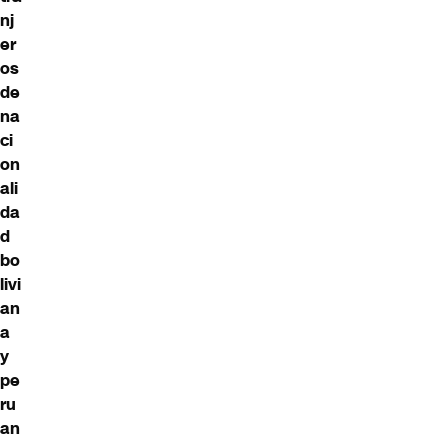
nj
er
os
de
na
ci
on
ali
da
d
bo
livi
an
a
y
pe
ru
an