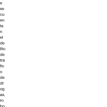
e
se
cu
en
ta
n
el
de
lito
de
trá
fic
o
de
dr
og
as,
ro
bo