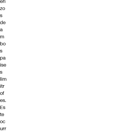
eri
zo
s
de
a
m
bo
s
pa
íse
s
lim
ítr
of
es.
Es
te
oc
urr