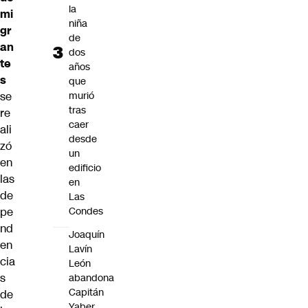
la
mi
niña
gr
de
an
dos
te
años
s
que
se
murió
tras
re
caer
ali
desde
zó
un
en
edificio
las
en
de
Las
pe
Condes
nd
Joaquín
en
Lavín
cia
León
s
abandona
Capitán
de
Yaber