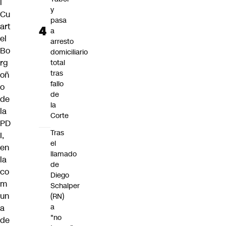
l
y
Cu
pasa
art
a
el
arresto
Bo
domiciliario
rg
total
tras
oñ
fallo
o
de
de
la
la
Corte
PD
Tras
I,
el
en
llamado
la
de
co
Diego
m
Schalper
un
(RN)
a
a
"no
de