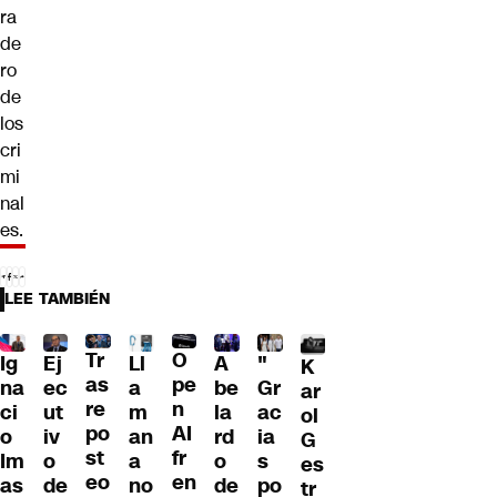
ra
de
ro
de
los
cri
mi
nal
es.
LEE TAMBIÉN
Tr
O
Ig
Ll
A
"
Ej
K
as
pe
na
a
be
Gr
ec
ar
re
n
ci
m
la
ac
ut
ol
po
AI
o
an
rd
ia
iv
G
st
fr
Im
a
o
s
o
es
eo
en
as
no
de
po
de
tr