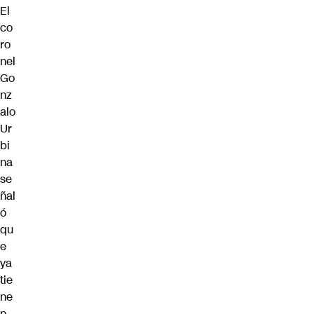
El
co
ro
nel
Go
nz
alo
Ur
bi
na
se
ñal
ó
qu
e
ya
tie
ne
n