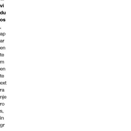
vi
du
os
,
ap
ar
en
te
m
en
te
ext
ra
nje
ro
s,
in
gr