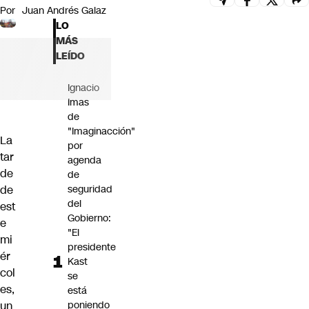
Por
Juan Andrés Galaz
Futuro 360
LO
Opinión
MÁS
LEÍDO
Ignacio
Imas
de
"Imaginacción"
La
por
tar
agenda
de
de
de
seguridad
del
est
Gobierno:
e
"El
mi
presidente
ér
Kast
col
se
es,
está
un
poniendo