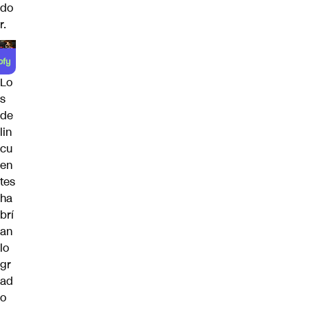
do
r.
Lo
s
de
lin
cu
en
tes
ha
brí
an
lo
gr
ad
o