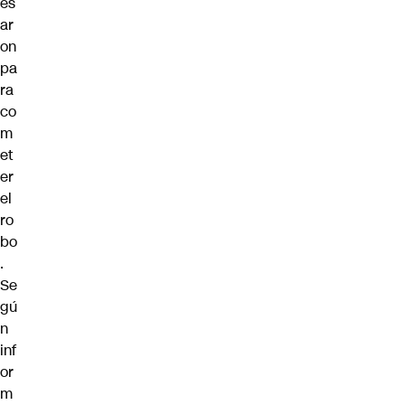
es
ar
on
pa
ra
co
m
et
er
el
ro
bo
.
Se
gú
n
inf
or
m