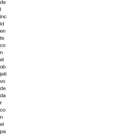
de
l
inc
id
en
te
co
n
el
ob
jeti
vo
de
da
r
co
n
el
pa