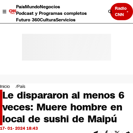
País
Mundo
Negocios
Radio
Podcast y Programas completos
CNN
Futuro 360
Cultura
Servicios
País
Mundo
Negocios
Inicio
País
Le dispararon al menos 6
Deportes
Programas completos
veces: Muere hombre en
Cultura
Servicios
local de sushi de Maipú
Bits
CNN Data
17- 01- 2024 18:43
CNN tiempo