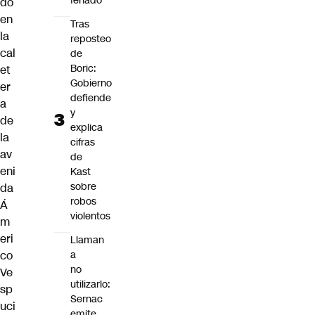
feriado
do
en
Tras
la
reposteo
cal
de
Boric:
et
Gobierno
er
defiende
a
y
de
explica
la
cifras
av
de
eni
Kast
sobre
da
robos
Á
violentos
m
eri
Llaman
co
a
no
Ve
utilizarlo:
sp
Sernac
uci
emite