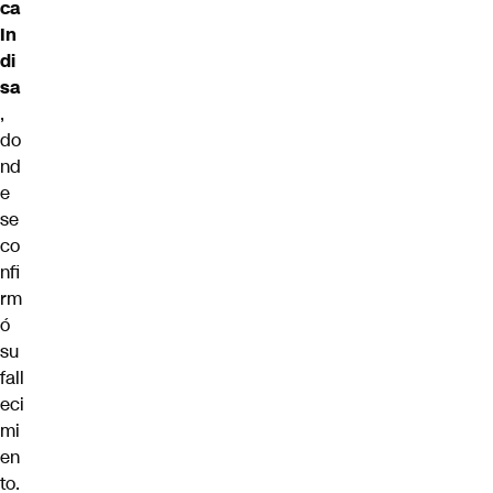
ca
In
di
sa
,
do
nd
e
se
co
nfi
rm
ó
su
fall
eci
mi
en
to.