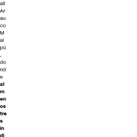
all
Ar
au
co
M
ai
pú
,
do
nd
e
al
m
en
os
tre
s
in
di