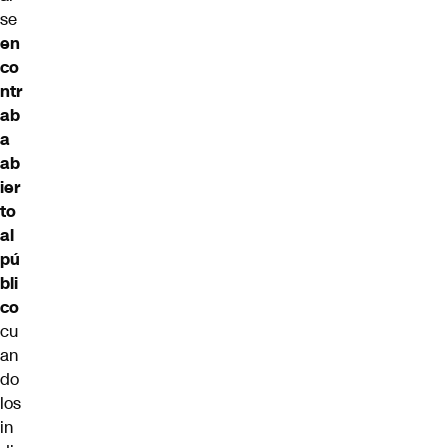
se
en
co
ntr
ab
a
ab
ier
to
al
pú
bli
co
cu
an
do
los
in