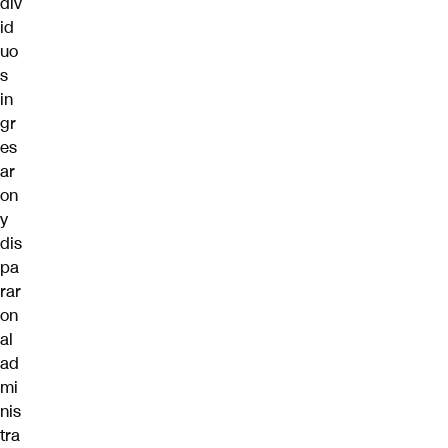
div
id
uo
s
in
gr
es
ar
on
y
dis
pa
rar
on
al
ad
mi
nis
tra