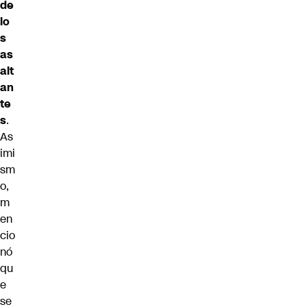
de
lo
s
as
alt
an
te
s
.
As
imi
sm
o,
m
en
cio
nó
qu
e
se