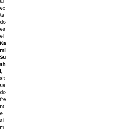
af
ec
ta
do
es
el
Ka
mi
Su
sh
i,
sit
ua
do
fre
nt
e
al
m