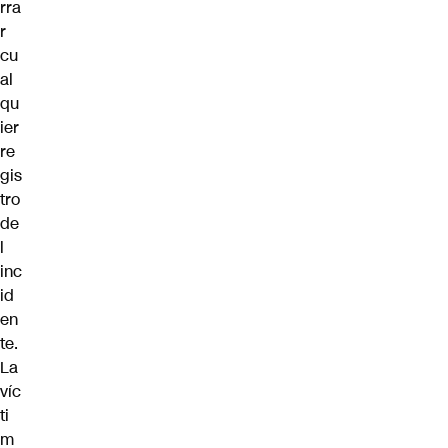
rra
r
cu
al
qu
ier
re
gis
tro
de
l
inc
id
en
te.
La
víc
ti
m