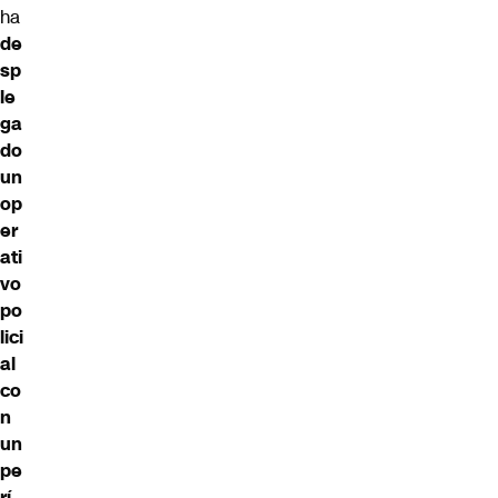
ha
de
sp
le
ga
do
un
op
er
ati
vo
po
lici
al
co
n
un
pe
rí