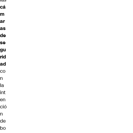
cá
m
ar
as
de
se
gu
rid
ad
co
n
la
int
en
ció
n
de
bo