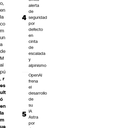
o,
alerta
en
de
la
seguridad
co
por
defecto
m
en
un
cinta
a
de
de
escalada
M
y
ai
alpinismo
pú
OpenAI
,
r
frena
es
el
ult
desarrollo
ó
de
su
en
IA
la
Astra
m
por
ue