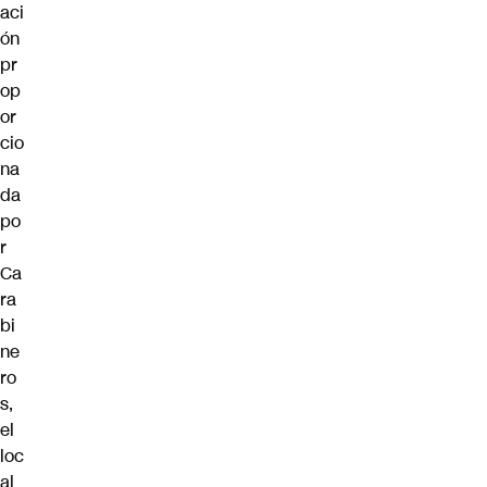
aci
ón
pr
op
or
cio
na
da
po
r
Ca
ra
bi
ne
ro
s,
el
loc
al