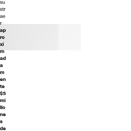
su
str
ae
r
ap
ro
xi
m
ad
a
m
en
te
$5
mi
llo
ne
s
de