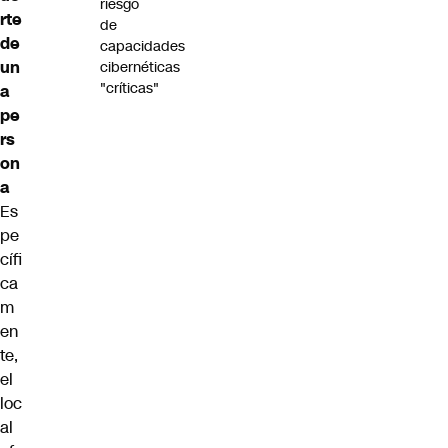
riesgo
rte
de
de
capacidades
un
cibernéticas
"críticas"
a
pe
rs
on
a
Es
pe
cífi
ca
m
en
te,
el
loc
al