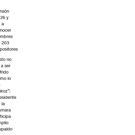
rsión
26 y
 a
nocer
ombres
 203
positores
sto no
 a ser
frido
mo lo
e
iroz”:
esidente
 la
ámara
ticipa
plio
spaldo