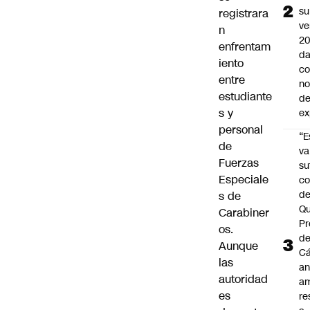
su
registrara
ve
n
20
enfrentam
da
iento
co
entre
n
estudiante
de
s y
ex
personal
“E
de
va
Fuerzas
su
Especiale
co
d
s de
Qu
Carabiner
Pr
os.
de
Aunque
C
las
an
autoridad
am
es
re