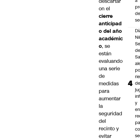
a
descartar
pr
on el
d
cierre
se
anticipad
o del año
Dí
Ni
académic
Se
o
, se
d
están
Sa
evaluando
al
una serie
po
de
ri
medidas
d
ju
para
in
aumentar
y
la
en
seguridad
r
del
pa
recinto y
c
evitar
se