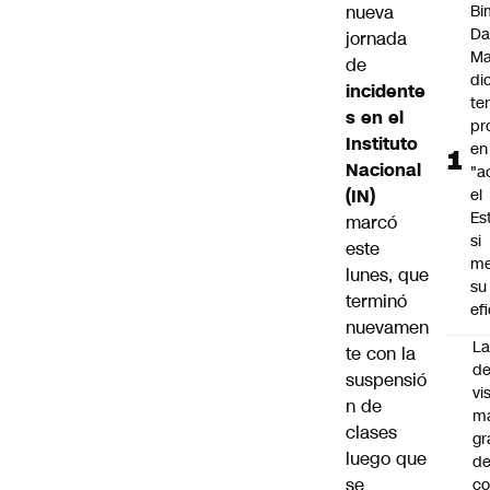
nueva
Bi
Da
jornada
M
de
di
incidente
te
s en el
pr
Instituto
en
Nacional
"a
(IN)
el
Es
marcó
si
este
me
lunes, que
su
terminó
ef
nuevamen
La
te con la
de
suspensió
vi
n de
m
clases
gr
luego que
de
se
co