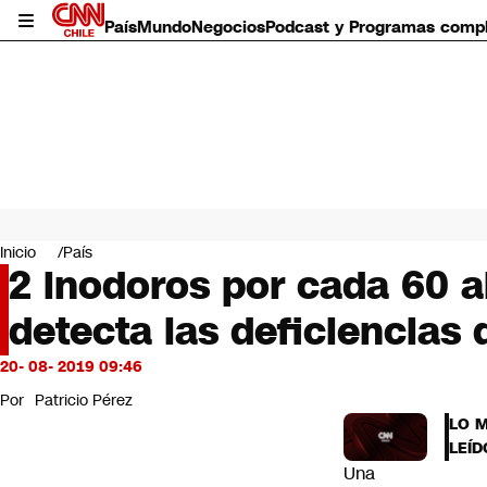
País
Mundo
Negocios
Podcast y Programas comp
País
Mundo
Inicio
País
Negocios
2 inodoros por cada 60 
Deportes
detecta las deficiencias 
Programas completos
Cultura
Servicios
20- 08- 2019 09:46
Bits
Por
Patricio Pérez
CNN Data
LO 
CNN tiempo
LEÍD
Futuro 360
Una
Opinión