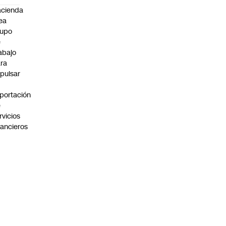
cienda
ea
rupo
e
abajo
ra
pulsar
portación
e
rvicios
nancieros