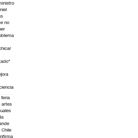
ministro
niel
as
ce no
ner
oblema
chicar
tado"
jora
iciencia
 feria
 artes
suales
ás
ande
 Chile
nfirma