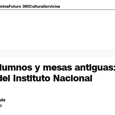
letos
Futuro 360
Cultura
Servicios
alumnos y mesas antiguas:
del Instituto Nacional
MÁS
O