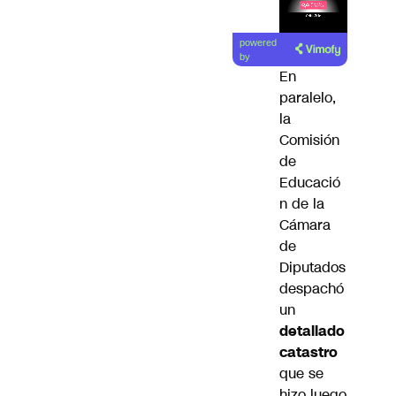
Lea el
powered
artículo
by
En
paralelo,
la
Comisión
de
Educació
n de la
Cámara
de
Diputados
despachó
un
detallado
catastro
que se
hizo luego