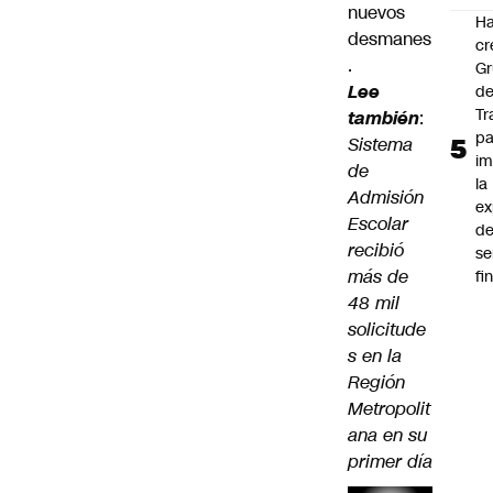
nuevos
Ha
desmanes
cr
.
G
Lee
d
Tr
también
:
pa
Sistema
im
de
la
Admisión
ex
Escolar
d
recibió
se
más de
fi
48 mil
solicitude
s en la
Región
Metropolit
ana en su
primer día