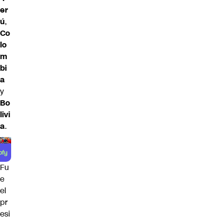
er
ú
,
Co
lo
m
bi
a
y
Bo
livi
a
.
Fu
e
el
pr
esi