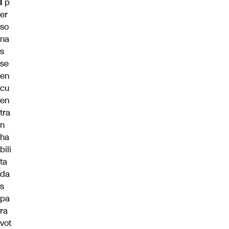
l
p
er
so
na
s
se
en
cu
en
tra
n
ha
bili
ta
da
s
pa
ra
vot