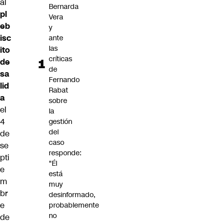
al
Bernarda
pl
Vera
eb
y
isc
ante
las
ito
críticas
de
de
sa
Fernando
lid
Rabat
a
sobre
el
la
4
gestión
del
de
caso
se
responde:
pti
"Él
e
está
m
muy
br
desinformado,
e
probablemente
no
de