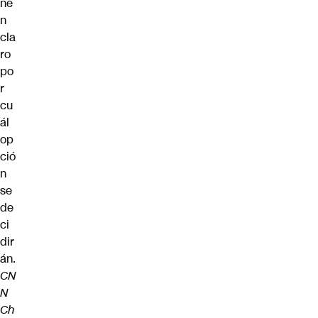
ne
n
cla
ro
po
r
cu
ál
op
ció
n
se
de
ci
dir
án.
CN
N
Ch