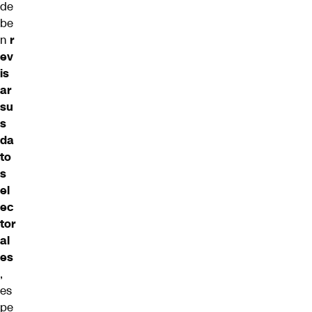
de
be
n
r
ev
is
ar
su
s
da
to
s
el
ec
tor
al
es
,
es
pe