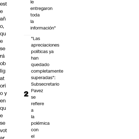
le
est
entregaron
e
toda
añ
la
o,
información"
qu
"Las
e
apreciaciones
se
políticas ya
rá
han
ob
quedado
lig
completamente
superadas":
at
Subsecretario
ori
Pavez
o y
se
en
refiere
qu
a
e
la
se
polémica
con
vot
el
ar