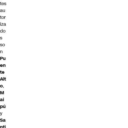
tes
au
tor
iza
do
s
so
n
Pu
en
te
Alt
o
,
M
ai
pú
y
Sa
nti