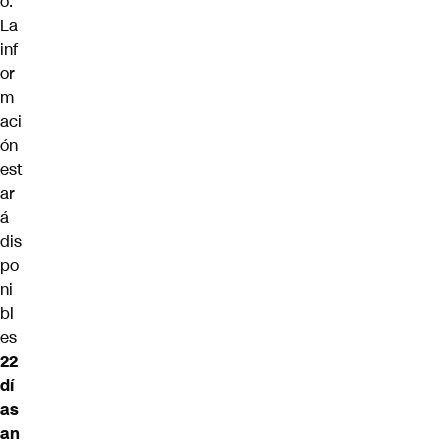
o.
La
inf
or
m
aci
ón
est
ar
á
dis
po
ni
bl
es
22
dí
as
an