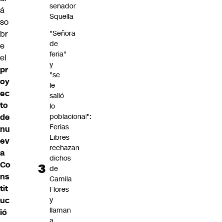
senador
á
Squella
so
br
"Señora
de
e
feria"
el
y
pr
"se
oy
le
ec
salió
to
lo
de
poblacional":
Ferias
nu
Libres
ev
rechazan
a
dichos
Co
de
ns
Camila
tit
Flores
uc
y
llaman
ió
a