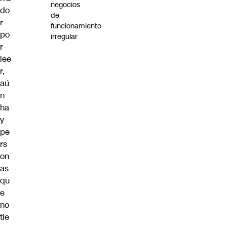
negocios
do
de
r
funcionamiento
po
irregular
r
lee
r,
aú
n
ha
y
pe
rs
on
as
qu
e
no
tie