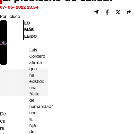
Futuro 360
07- 06- 2022 23:54
Opinión
Por
cluco
LO
MÁS
LEÍDO
Luis
Cordero
afirma
que
ha
existido
una
"falta
de
humanidad"
con
De
la
ca
hija
ra
de