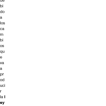
de
bi
do
a
los
ca
m
bi
os
qu
e
va
a
pr
od
uci
r
la
l
ey