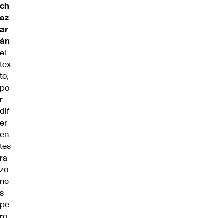
ch
az
ar
án
el
tex
to,
po
r
dif
er
en
tes
ra
zo
ne
s
pe
ro,