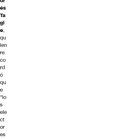
dr
és
Ta
gl
e
,
qu
ien
re
co
rd
ó
qu
e
“lo
s
ele
ct
or
es