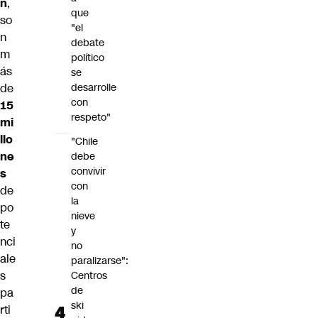
n
,
que
so
"el
n
debate
m
político
ás
se
de
desarrolle
con
15
respeto"
mi
llo
"Chile
ne
debe
convivir
s
con
de
la
po
nieve
te
y
nci
no
ale
paralizarse":
s
Centros
de
pa
ski
rti