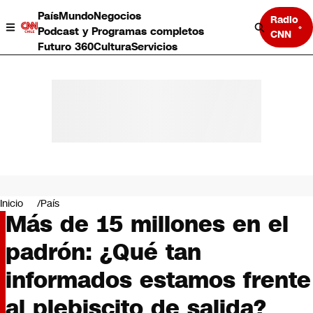
País
Mundo
Negocios
Radio
Podcast y Programas completos
CNN
Futuro 360
Cultura
Servicios
País
Mundo
Negocios
Inicio
País
Más de 15 millones en el
Deportes
Programas completos
padrón: ¿Qué tan
Cultura
Servicios
informados estamos frente
Bits
CNN Data
al plebiscito de salida?
CNN tiempo