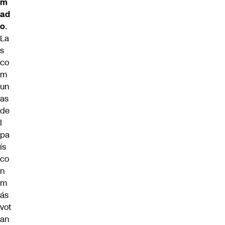
m
ad
o
.
La
s
co
m
un
as
de
l
pa
ís
co
n
m
ás
vot
an