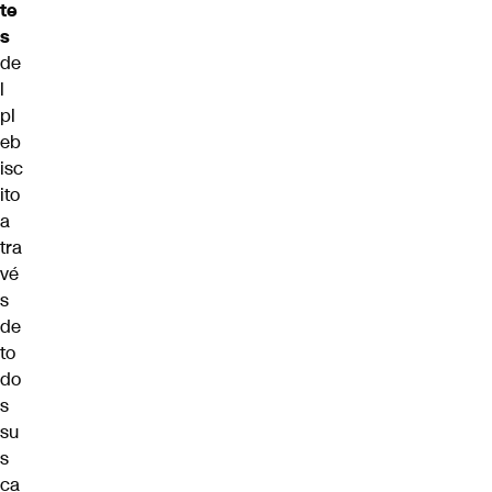
te
s
de
l
pl
eb
isc
ito
a
tra
vé
s
de
to
do
s
su
s
ca