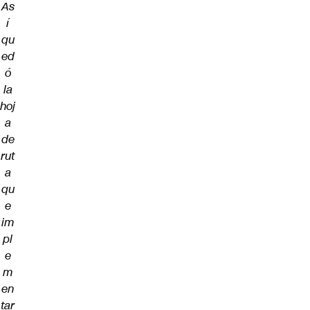
As
í
qu
ed
ó
la
hoj
a
de
rut
a
qu
e
im
pl
e
m
en
tar