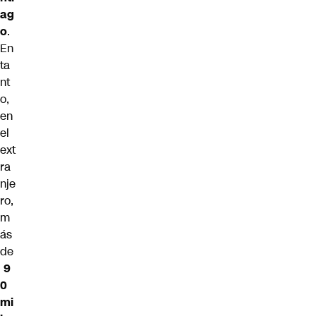
ag
o
.
En
ta
nt
o,
en
el
ext
ra
nje
ro,
m
ás
de
9
0
mi