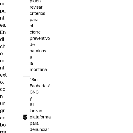
piden
ci
revisar
pa
criterios
nt
para
es.
el
En
cierre
preventivo
di
de
ch
caminos
o
a
co
la
nt
montaña
ext
"Sin
o,
Fachadas":
co
CNC
n
y
un
SII
gr
lanzan
plataforma
an
para
bo
denunciar
rra