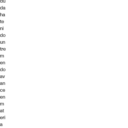
du
da
ha
te
ni
do
un
tre
m
en
do
av
an
ce
en
m
at
eri
a