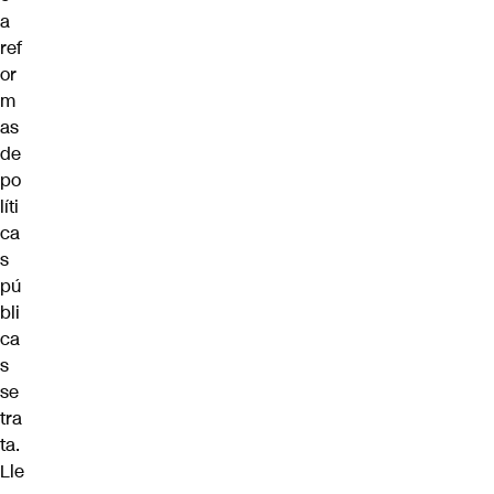
a
ref
or
m
as
de
po
líti
ca
s
pú
bli
ca
s
se
tra
ta.
Lle