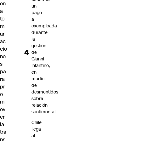
en
un
a
pago
to
a
m
exempleada
durante
ar
la
ac
gestión
cio
de
ne
Gianni
s
Infantino,
pa
en
ra
medio
de
pr
desmentidos
o
sobre
m
relación
ov
sentimental
er
Chile
la
llega
tra
al
ns