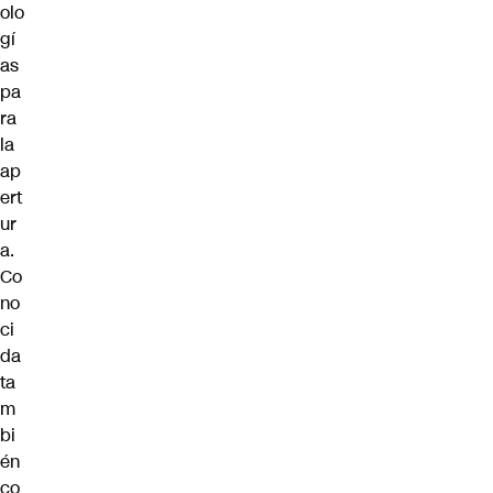
olo
gí
as
pa
ra
la
ap
ert
ur
a.
Co
no
ci
da
ta
m
bi
én
co