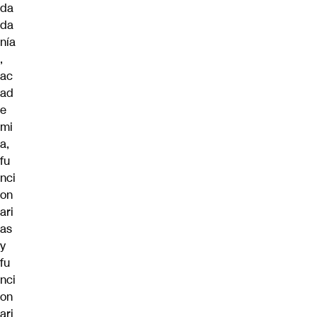
da
da
nía
,
ac
ad
e
mi
a,
fu
nci
on
ari
as
y
fu
nci
on
ari