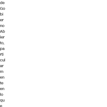
de
Go
bi
er
no
Ab
ier
to,
pa
rti
cul
ar
m
en
te
en
lo
qu
e