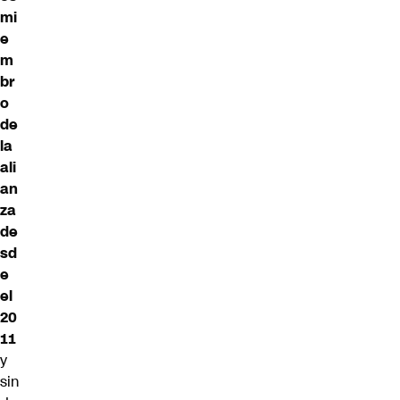
mi
e
m
br
o
de
la
ali
an
za
de
sd
e
el
20
11
y
sin