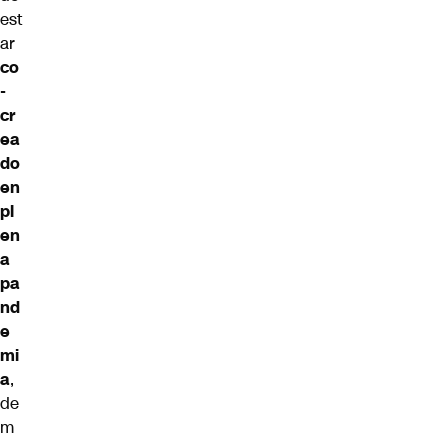
est
ar
co
-
cr
ea
do
en
pl
en
a
pa
nd
e
mi
a
,
de
m