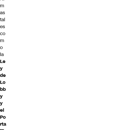
m
as
tal
es
co
m
o
la
Le
y
de
Lo
bb
y
y
el
Po
rta