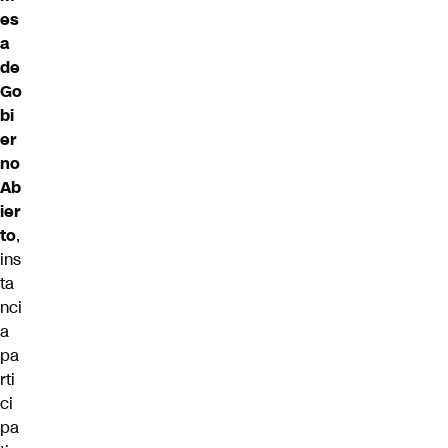
es
a
de
Go
bi
er
no
Ab
ier
to
,
ins
ta
nci
a
pa
rti
ci
pa