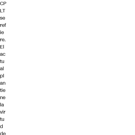
CP
LT
se
ref
ie
re.
El
ac
tu
al
pl
an
tie
ne
la
vir
tu
d
de