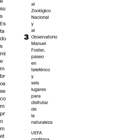
e
al
su
Zoológico
s
Nacional
Es
y
al
ta
Observatorio
do
Manuel
s
Foster,
mi
paseo
e
en
m
teleférico
br
y
seis
os
lugares
se
para
co
disfrutar
m
de
pr
la
o
naturaleza
m
UEFA
et
confirma