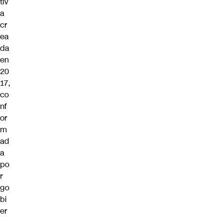
tiv
a
cr
ea
da
en
20
17,
co
nf
or
m
ad
a
po
r
go
bi
er