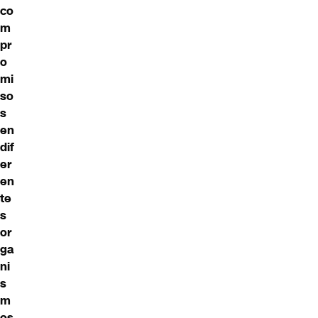
co
m
pr
o
mi
so
s
en
dif
er
en
te
s
or
ga
ni
s
m
os