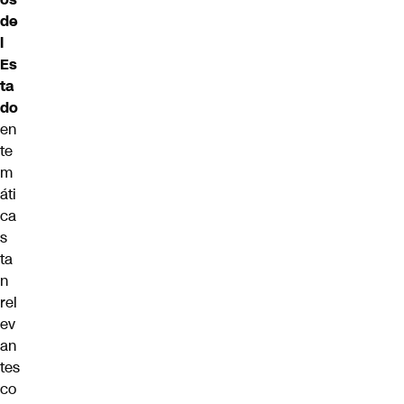
de
l
Es
ta
do
en
te
m
áti
ca
s
ta
n
rel
ev
an
tes
co