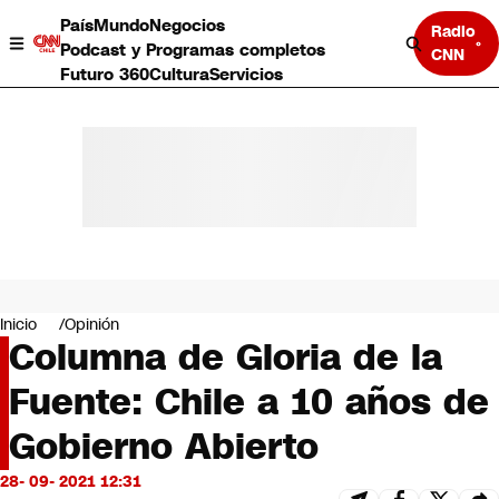
País
Mundo
Negocios
Radio
Podcast y Programas completos
CNN
Futuro 360
Cultura
Servicios
País
Mundo
Negocios
Inicio
Opinión
Columna de Gloria de la
Deportes
Programas completos
Fuente: Chile a 10 años de
Cultura
Servicios
Gobierno Abierto
Bits
CNN Data
28- 09- 2021 12:31
CNN tiempo