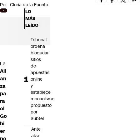
Por
Gloria de la Fuente
Futuro 360
LO
Opinión
MÁS
LEÍDO
Tribunal
ordena
bloquear
sitios
La
de
Ali
apuestas
an
online
za
y
establece
pa
mecanismo
ra
propuesto
el
por
Go
Subtel
bi
Ante
er
alza
no