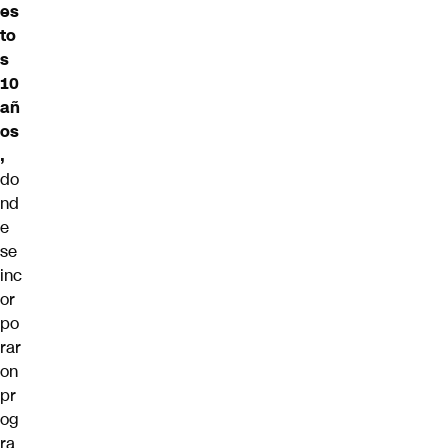
es
to
s
10
añ
os
,
do
nd
e
se
inc
or
po
rar
on
pr
og
ra