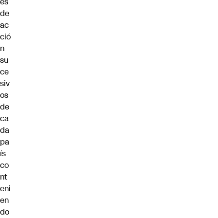
es
de
ac
ció
n
su
ce
siv
os
de
ca
da
pa
ís
co
nt
eni
en
do