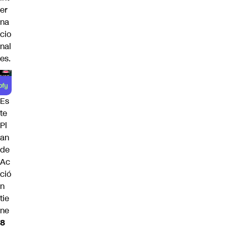
er
na
cio
nal
es.
Es
te
Pl
an
de
Ac
ció
n
tie
ne
8