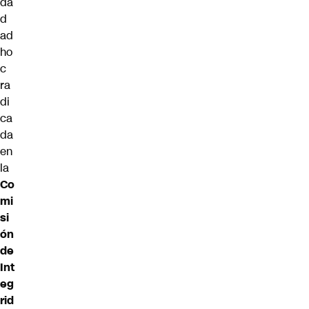
da
d
ad
ho
c
ra
di
ca
da
en
la
Co
mi
si
ón
de
Int
eg
rid