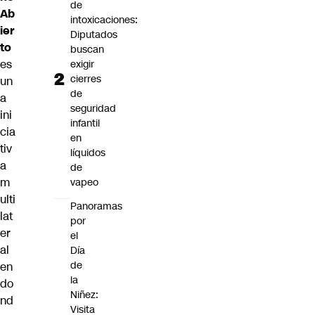
de
Ab
intoxicaciones:
ier
Diputados
to
buscan
es
exigir
cierres
un
de
a
seguridad
ini
infantil
cia
en
tiv
líquidos
a
de
m
vapeo
ulti
Panoramas
lat
por
er
el
al
Día
de
en
la
do
Niñez:
nd
Visita