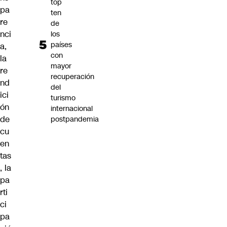
top
pa
ten
re
de
nci
los
países
a,
con
la
mayor
re
recuperación
nd
del
ici
turismo
ón
internacional
de
postpandemia
cu
en
tas
, la
pa
rti
ci
pa