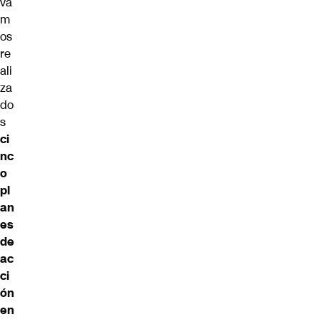
va
m
os
re
ali
za
do
s
ci
nc
o
pl
an
es
de
ac
ci
ón
en