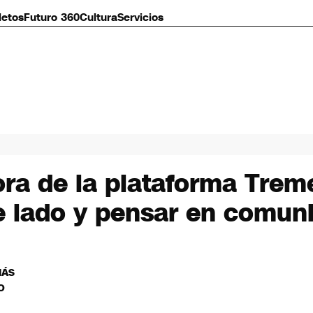
letos
Futuro 360
Cultura
Servicios
dora de la plataforma Tr
de lado y pensar en comun
MÁS
O