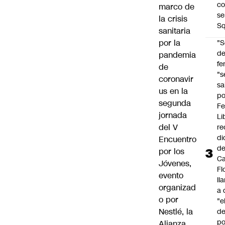
co
marco de
se
la crisis
Sq
sanitaria
por la
"S
d
pandemia
fe
de
"s
coronavir
sa
us en la
po
segunda
Fe
jornada
Li
del V
re
di
Encuentro
d
por los
Ca
Jóvenes,
Fl
evento
ll
organizad
a 
o por
"e
Nestlé, la
d
po
Alianza