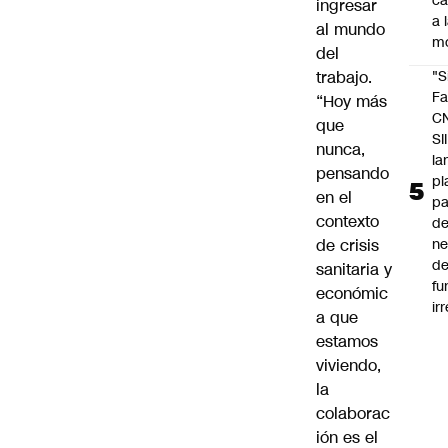
c
ingresar
a 
al mundo
m
del
trabajo.
"S
Fa
“Hoy más
C
que
SII
nunca,
la
pensando
pl
en el
pa
contexto
de
de crisis
ne
d
sanitaria y
fu
económic
ir
a que
estamos
viviendo,
la
colaborac
ión es el