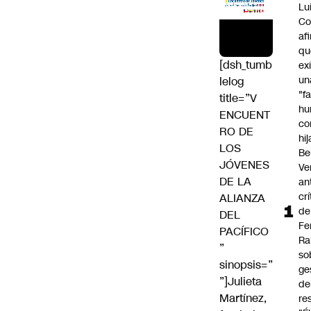
Lu
Co
af
qu
[dsh_tumb
ex
un
lelog
"f
title=”V
hu
ENCUENT
co
RO DE
hi
LOS
Be
JÓVENES
Ve
DE LA
an
cr
ALIANZA
de
DEL
Fe
PACÍFICO
Ra
”
so
sinopsis=”
ge
”]Julieta
de
Martínez,
re