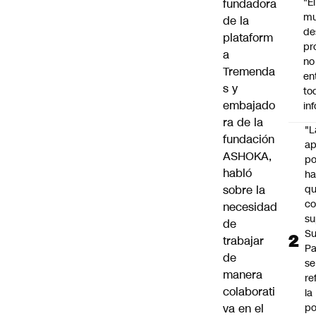
"É
fundadora
m
de la
de
plataform
pr
a
no
Tremenda
en
s y
to
embajado
in
ra de la
"L
fundación
ap
ASHOKA,
po
habló
h
sobre la
q
c
necesidad
su
de
Su
trabajar
P
de
se
manera
re
colaborati
la
va en el
po