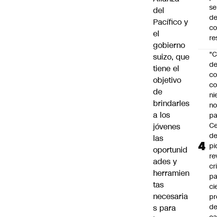
se
del
de
Pacífico y
c
el
re
gobierno
"C
suizo, que
d
tiene el
co
objetivo
co
de
ni
brindarles
n
a los
pa
Ce
jóvenes
de
las
pi
oportunid
re
ades y
cr
herramien
pa
tas
ci
necesaria
pr
d
s para