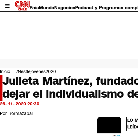
País
Mundo
Negocios
Podcast y Programas comp
País
Mundo
Inicio
Nestlejovenes2020
Negocios
Julieta Martínez, funda
Deportes
dejar el individualismo 
Programas completos
Cultura
Servicios
26- 11- 2020 20:30
Bits
Por
rormazabal
CNN Data
LO 
CNN tiempo
LEÍD
Futuro 360
Opinión