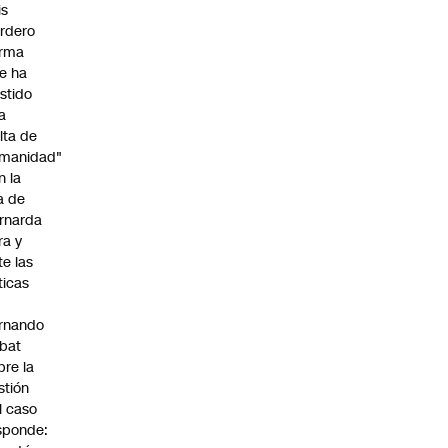
is
rdero
irma
e ha
istido
a
alta de
manidad"
n la
ja de
rnarda
ra y
te las
íticas
rnando
bat
bre la
stión
l caso
sponde: