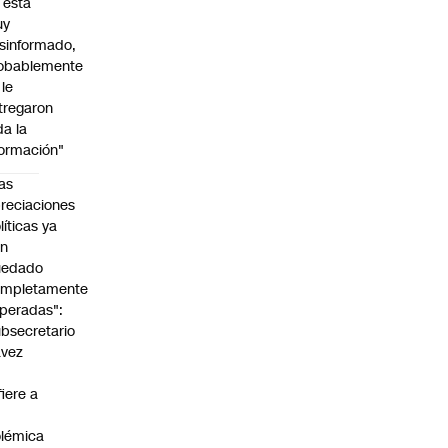
l está
uy
sinformado,
obablemente
 le
tregaron
da la
formación"
as
reciaciones
líticas ya
an
uedado
ompletamente
peradas":
bsecretario
avez
fiere a
lémica