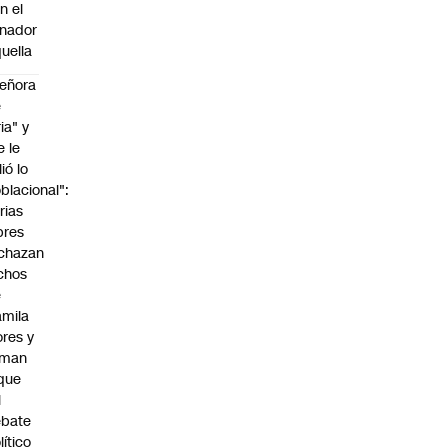
n el
nador
uella
eñora
e
ria" y
e le
lió lo
blacional":
rias
bres
chazan
chos
e
mila
ores y
aman
que
l
ebate
lítico