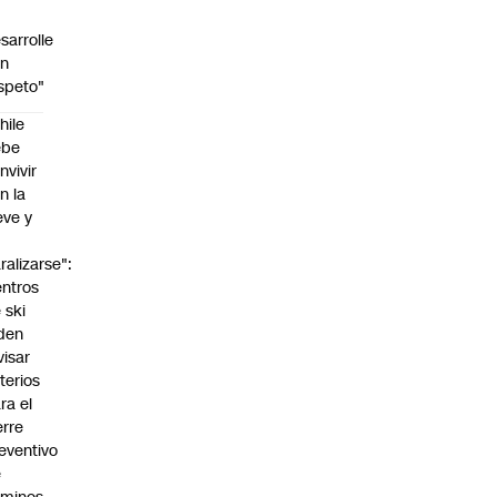
sarrolle
on
speto"
hile
ebe
nvivir
n la
eve y
o
ralizarse":
ntros
 ski
den
visar
iterios
ra el
erre
eventivo
e