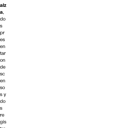
alz
a
,
do
s
pr
es
en
tar
on
de
sc
en
so
s y
do
s
re
gis