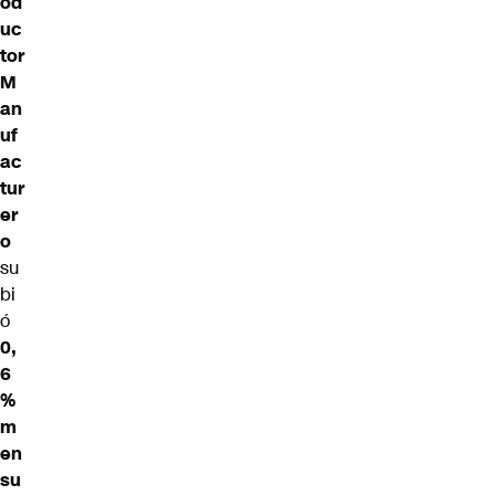
od
uc
tor
M
an
uf
ac
tur
er
o
su
bi
ó
0,
6
%
m
en
su