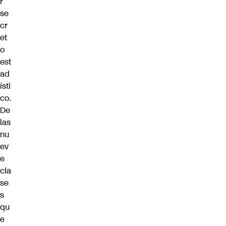
r
se
cr
et
o
est
ad
ísti
co.
De
las
nu
ev
e
cla
se
s
qu
e