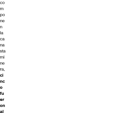
co
m
po
ne
n
la
ca
na
sta
mi
ne
ra,
ci
nc
o
fu
er
on
al