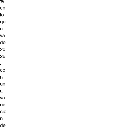
%
en
lo
qu
e
va
de
20
26
,
co
n
un
a
va
ria
ció
n
de