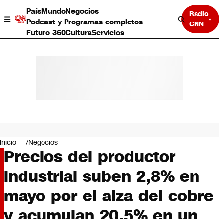
País
Mundo
Negocios
Radio
Podcast y Programas completos
CNN
Futuro 360
Cultura
Servicios
País
Mundo
Negocios
Inicio
Negocios
Precios del productor
Deportes
Programas completos
industrial suben 2,8% en
Cultura
Servicios
mayo por el alza del cobre
Bits
CNN Data
y acumulan 20,5% en un
CNN tiempo