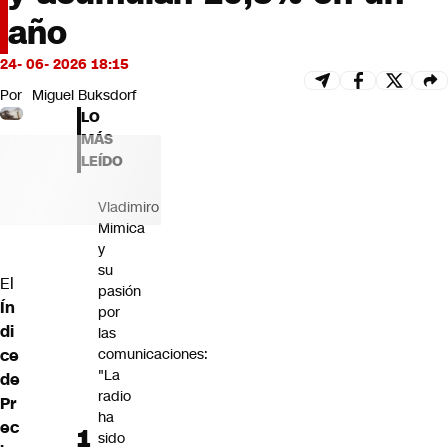
Futuro 360
año
Opinión
24- 06- 2026 18:15
Por
Miguel Buksdorf
LO
MÁS
LEÍDO
Vladimiro
Mimica
y
su
El
pasión
Ín
por
di
las
ce
comunicaciones:
"La
de
radio
Pr
ha
ec
sido