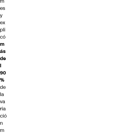
m
es
y
ex
pli
có
m
ás
de
l
90
%
de
la
va
ria
ció
n
m