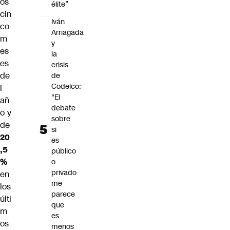
os
élite”
cin
Iván
co
Arriagada
m
y
es
la
es
crisis
de
de
Codelco:
l
"El
añ
debate
o y
sobre
de
si
20
es
,5
público
%
o
privado
en
me
los
parece
últi
que
m
es
os
menos