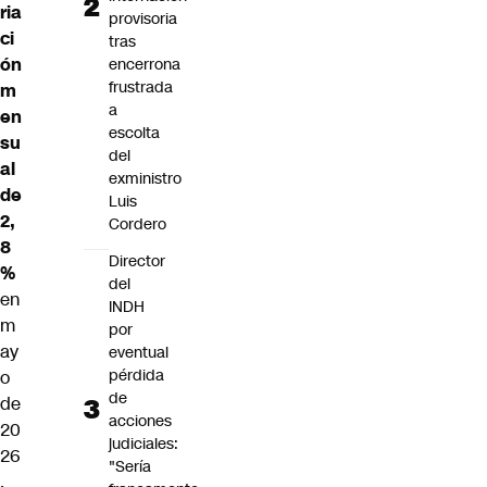
ria
provisoria
ci
tras
ón
encerrona
frustrada
m
a
en
escolta
su
del
al
exministro
de
Luis
2,
Cordero
8
Director
%
del
en
INDH
m
por
ay
eventual
pérdida
o
de
de
acciones
20
judiciales:
26
"Sería
,