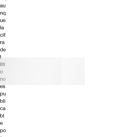
au
nq
ue
la
cif
ra
de
l
liti
o
no
es
pu
bli
ca
bl
e
po