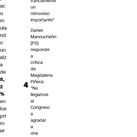
francamente
ac
un
u
retroceso
importante"
m
ula
Daniel
nd
Manouchehri
o
(PS)
un
responde
a
alz
crítica
a
de
de
Magdalena
8,
Piñera:
2
“No
%
llegamos
en
al
Congreso
los
a
pri
agradar
m
a
er
una