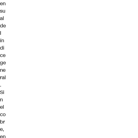
en
su
al
de
l
ín
di
ce
ge
ne
ral
.
Si
n
el
co
br
e,
en