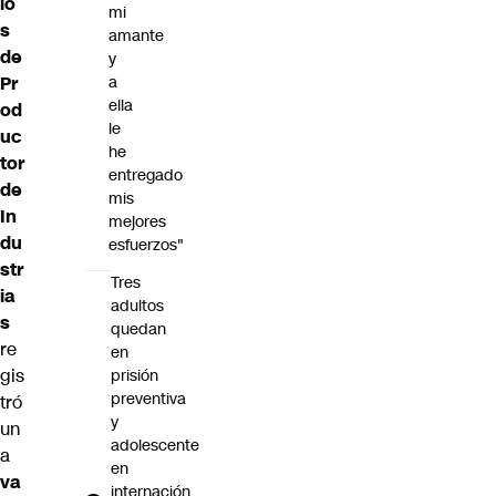
io
mi
s
amante
de
y
Pr
a
ella
od
le
uc
he
tor
entregado
de
mis
In
mejores
du
esfuerzos"
str
Tres
ia
adultos
s
quedan
re
en
gis
prisión
preventiva
tró
y
un
adolescente
a
en
va
internación