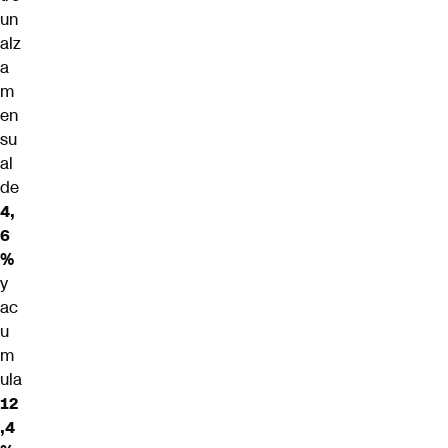
un
alz
a
m
en
su
al
de
4,
6
%
y
ac
u
m
ula
12
,4