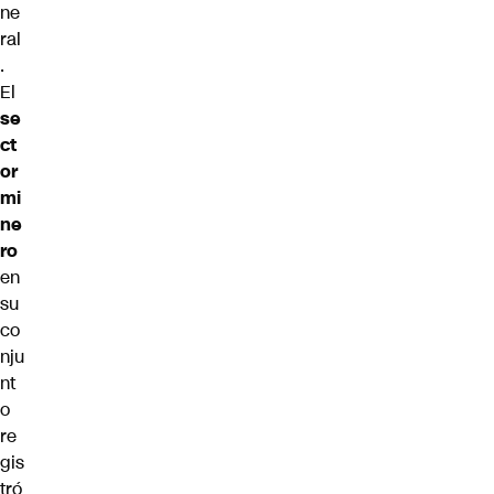
ne
ral
.
El
se
ct
or
mi
ne
ro
en
su
co
nju
nt
o
re
gis
tró