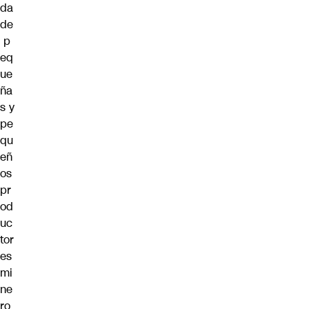
da
de
p
eq
ue
ña
s y
pe
qu
eñ
os
pr
od
uc
tor
es
mi
ne
ro