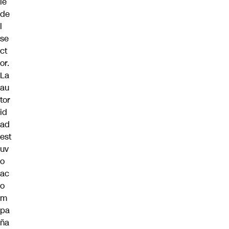
le
de
l
se
ct
or.
La
au
tor
id
ad
est
uv
o
ac
o
m
pa
ña