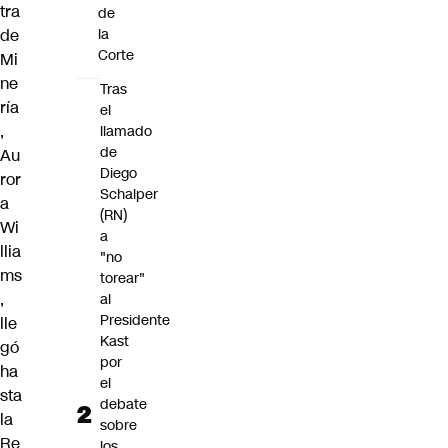
tra
de
de
la
Corte
Mi
ne
Tras
ría
el
,
llamado
de
Au
Diego
ror
Schalper
a
(RN)
Wi
a
llia
"no
ms
torear"
,
al
Presidente
lle
Kast
gó
por
ha
el
sta
debate
la
sobre
Re
los