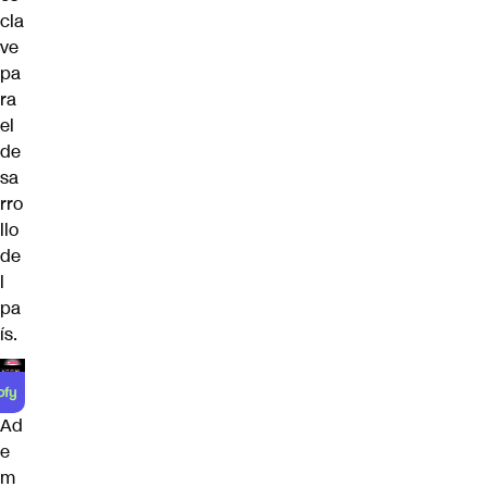
cla
ve
pa
ra
el
de
sa
rro
llo
de
l
pa
ís.
Ad
e
m