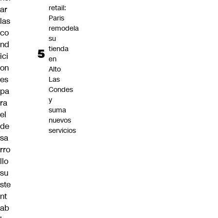
retail:
ar
Paris
las
remodela
co
su
nd
tienda
ici
en
on
Alto
es
Las
Condes
pa
y
ra
suma
el
nuevos
de
servicios
sa
rro
llo
su
ste
nt
ab