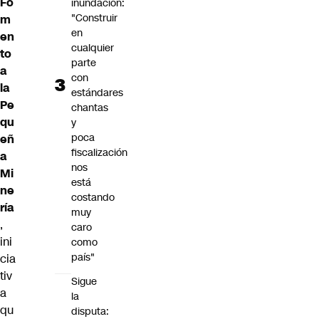
Fo
inundación:
"Construir
m
en
en
cualquier
to
parte
a
con
la
estándares
Pe
chantas
qu
y
poca
eñ
fiscalización
a
nos
Mi
está
ne
costando
ría
muy
,
caro
ini
como
país"
cia
tiv
Sigue
a
la
qu
disputa: