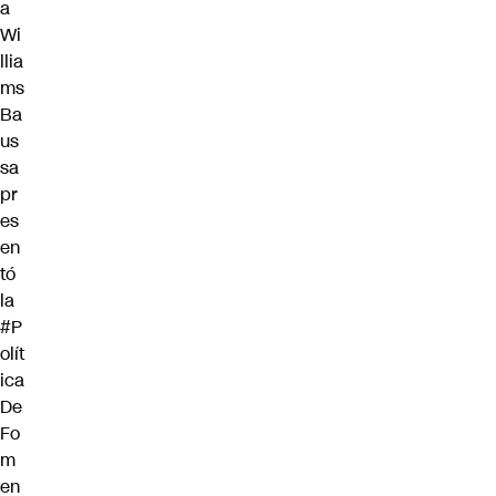
a
Wi
llia
ms
Ba
us
sa
pr
es
en
tó
la
#P
olít
ica
De
Fo
m
en