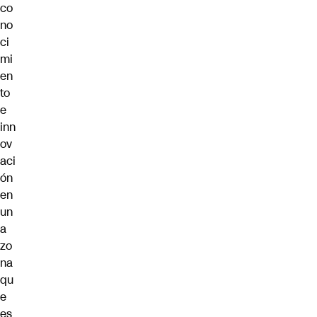
co
no
ci
mi
en
to
e
inn
ov
aci
ón
en
un
a
zo
na
qu
e
es