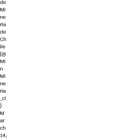
de
Mi
ne
ría
de
Ch
ile
(@
Mi
n
Mi
ne
ria
_cl
)
M
ar
ch
14,