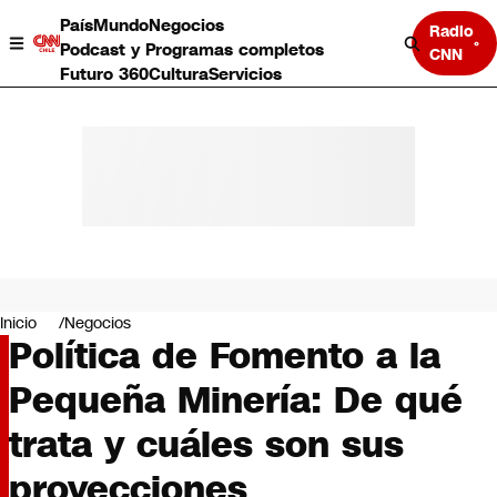
País
Mundo
Negocios
Radio
Podcast y Programas completos
CNN
Futuro 360
Cultura
Servicios
País
Mundo
Negocios
Inicio
Negocios
Política de Fomento a la
Deportes
Programas completos
Pequeña Minería: De qué
Cultura
Servicios
trata y cuáles son sus
Bits
CNN Data
proyecciones
CNN tiempo