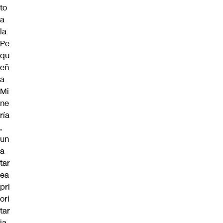
to
a
la
Pe
qu
eñ
a
Mi
ne
ría
,
un
a
tar
ea
pri
ori
tar
ia