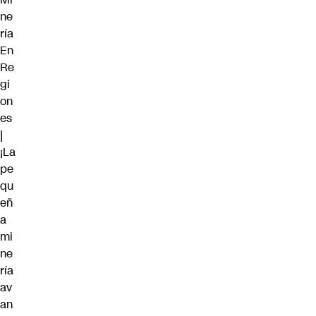
ne
ría
En
Re
gi
on
es
|
¡La
pe
qu
eñ
a
mi
ne
ría
av
an