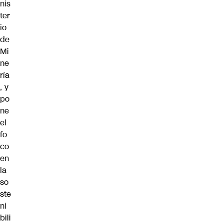
nis
ter
io
de
Mi
ne
ría
, y
po
ne
el
fo
co
en
la
so
ste
ni
bili