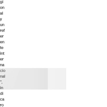
gi
on
al
y
un
ref
er
en
te
int
er
na
cio
nal
”,
in
di
ca
ro