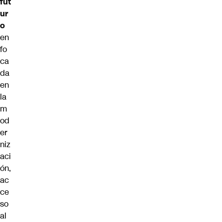
fut
ur
o
en
fo
ca
da
en
la
m
od
er
niz
aci
ón,
ac
ce
so
al