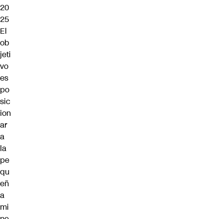
20
25
El
ob
jeti
vo
es
po
sic
ion
ar
a
la
pe
qu
eñ
a
mi
ne