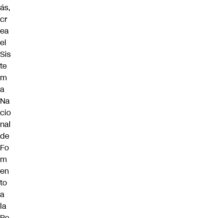
ás,
cr
ea
el
Sis
te
m
a
Na
cio
nal
de
Fo
m
en
to
a
la
Pe