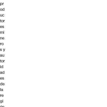
pr
od
uc
tor
es
mi
ne
ro
s y
au
tor
id
ad
es
de
la
re
gi
ón