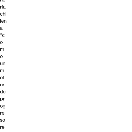
ría
chi
len
a
“c
o
m
o
un
m
ot
or
de
pr
og
re
so
re