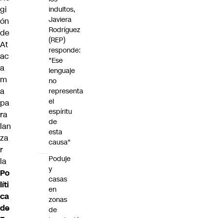
gi
indultos,
Javiera
ón
Rodríguez
de
(REP)
At
responde:
ac
"Ese
a
lenguaje
m
no
a
representa
el
pa
espíritu
ra
de
lan
esta
za
causa"
r
Poduje
la
y
Po
casas
líti
en
ca
zonas
de
de