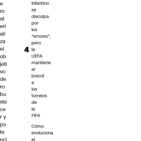
e
Infantino
se
m
disculpa
at
por
eri
los
ali
"errores",
za
pero
el
la
ob
UEFA
mantiene
jeti
el
vo
boicot
de
a
ro
los
bu
torneos
ste
de
ce
la
FIFA
r y
po
Cómo
te
evoluciona
nci
el