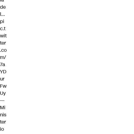
de
l…
pi
c.t
wit
ter
.co
m/
7a
YD
ur
Fw
Uy
—
Mi
nis
ter
io