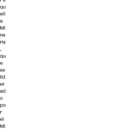
qu
eñ
a
Mi
ne
ría
,
qu
e
es
lid
er
ad
o
po
r
el
Mi