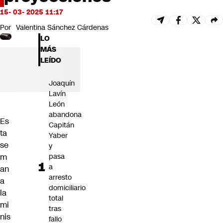
Futuro 360
15- 03- 2025 11:17
Opinión
Por
Valentina Sánchez Cárdenas
LO
MÁS
LEÍDO
Joaquín
Lavín
León
abandona
Es
Capitán
ta
Yaber
se
y
m
pasa
a
an
arresto
a
domiciliario
la
total
mi
tras
nis
fallo