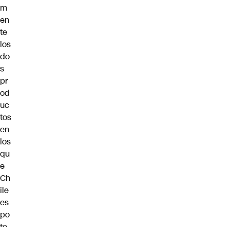
m
en
te
los
do
s
pr
od
uc
tos
en
los
qu
e
Ch
ile
es
po
te