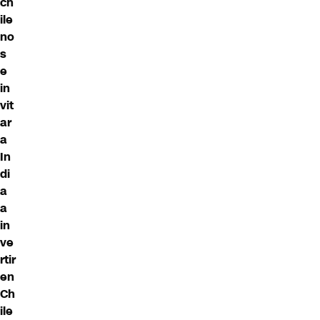
ch
ile
no
s
e
in
vit
ar
a
In
di
a
a
in
ve
rtir
en
Ch
ile