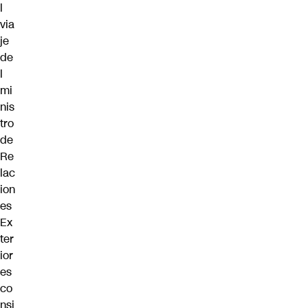
l
via
je
de
l
mi
nis
tro
de
Re
lac
ion
es
Ex
ter
ior
es
co
nsi