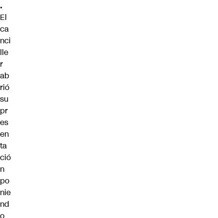
.
El
ca
nci
lle
r
ab
rió
su
pr
es
en
ta
ció
n
po
nie
nd
o