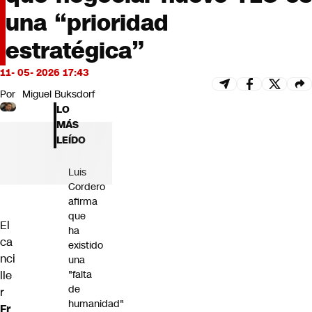
Futuro 360
una “prioridad
Opinión
estratégica”
11- 05- 2026 17:43
Por
Miguel Buksdorf
LO
MÁS
LEÍDO
Luis
Cordero
afirma
que
El
ha
ca
existido
nci
una
lle
"falta
de
r
humanidad"
Fr