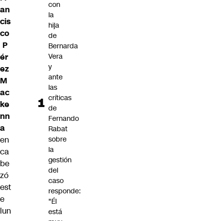
con
an
la
cis
hija
co
de
P
Bernarda
ér
Vera
y
ez
ante
M
las
ac
críticas
ke
de
nn
Fernando
a
Rabat
en
sobre
la
ca
gestión
be
del
zó
caso
est
responde:
e
"Él
lun
está