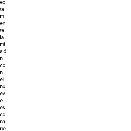
ec
ta
m
en
te
la
mi
sió
n
co
n
el
nu
ev
o
es
ce
na
rio