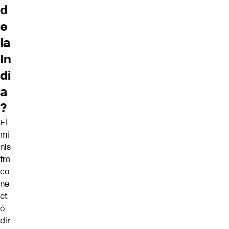
d
e
la
In
di
a
?
El
mi
nis
tro
co
ne
ct
ó
dir