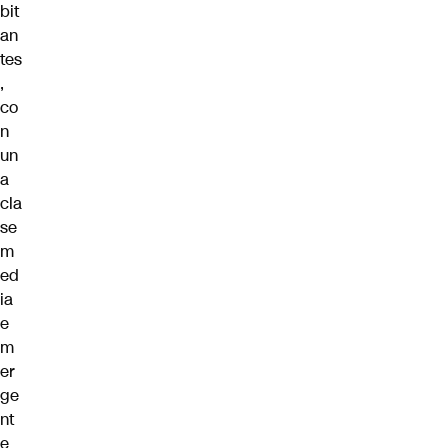
bit
an
tes
,
co
n
un
a
cla
se
m
ed
ia
e
m
er
ge
nt
e