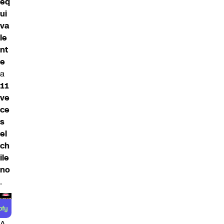
eq
ui
va
le
nt
e
a
11
ve
ce
s
el
ch
ile
no
.
A