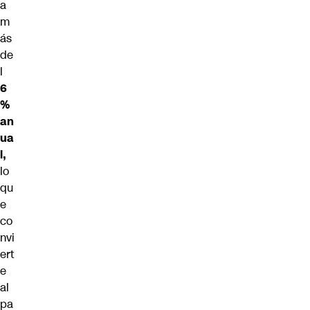
a
m
ás
de
l
6
%
an
ua
l,
lo
qu
e
co
nvi
ert
e
al
pa