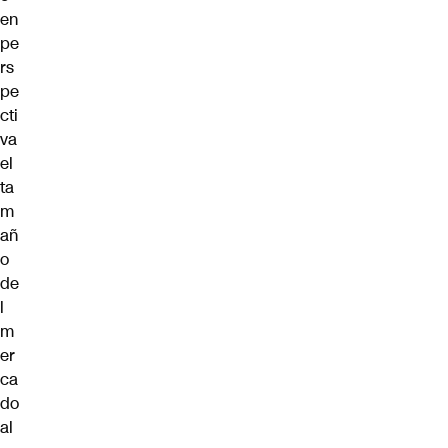
en
pe
rs
pe
cti
va
el
ta
m
añ
o
de
l
m
er
ca
do
al