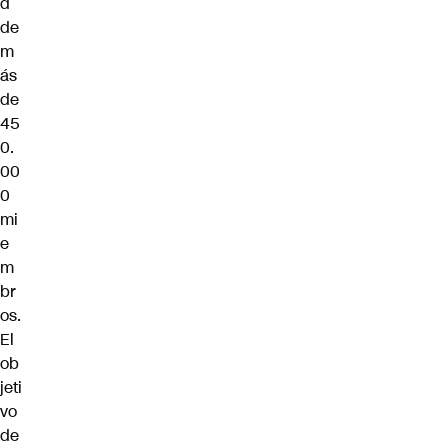
d
de
m
ás
de
45
0.
00
0
mi
e
m
br
os.
El
ob
jeti
vo
de