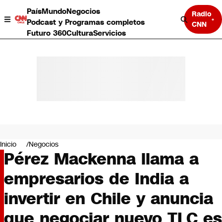
País
Mundo
Negocios
Radio
Podcast y Programas completos
CNN
Futuro 360
Cultura
Servicios
País
Mundo
Negocios
Inicio
Negocios
Pérez Mackenna llama a
Deportes
Programas completos
empresarios de India a
Cultura
Servicios
invertir en Chile y anuncia
Bits
CNN Data
que negociar nuevo TLC es
CNN tiempo