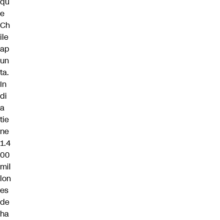
qu
e
Ch
ile
ap
un
ta.
In
di
a
tie
ne
1.4
00
mil
lon
es
de
ha