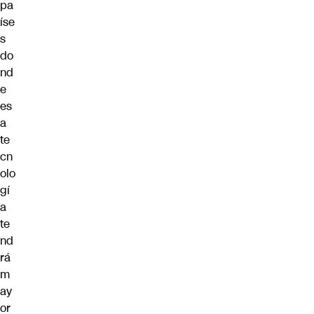
pa
íse
s
do
nd
e
es
a
te
cn
olo
gí
a
te
nd
rá
m
ay
or