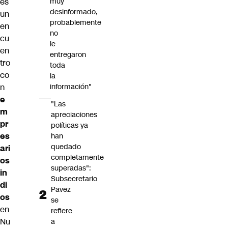
es
muy
desinformado,
un
probablemente
en
no
cu
le
en
entregaron
tro
toda
co
la
n
información"
e
"Las
m
apreciaciones
pr
políticas ya
es
han
quedado
ari
completamente
os
superadas":
in
Subsecretario
di
Pavez
os
se
en
refiere
Nu
a