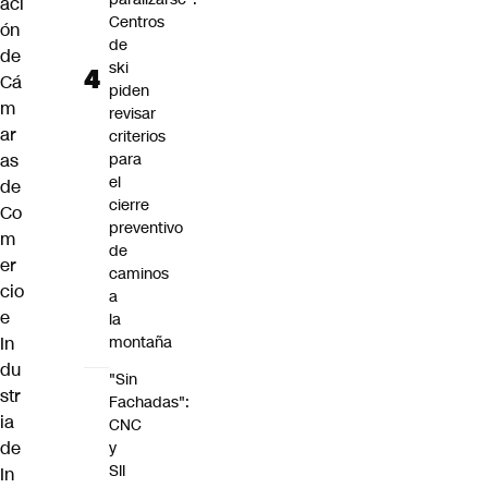
aci
Centros
ón
de
de
ski
Cá
piden
m
revisar
ar
criterios
as
para
el
de
cierre
Co
preventivo
m
de
er
caminos
cio
a
e
la
In
montaña
du
"Sin
str
Fachadas":
ia
CNC
de
y
SII
In