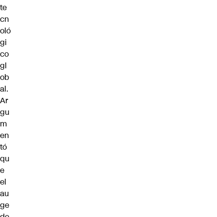
te
cn
oló
gi
co
gl
ob
al.
Ar
gu
m
en
tó
qu
e
el
au
ge
de