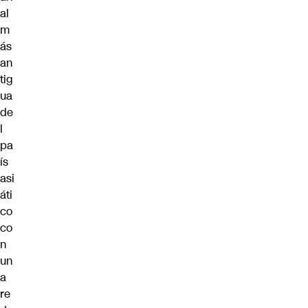
al
m
ás
an
tig
ua
de
l
pa
ís
asi
áti
co
co
n
un
a
re