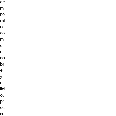
de
mi
ne
ral
es
co
m
o
el
co
br
e
y
el
liti
o
,
pr
eci
sa