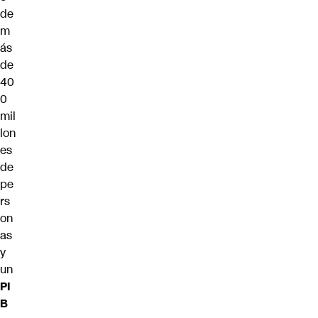
de
m
ás
de
40
0
mil
lon
es
de
pe
rs
on
as
y
un
PI
B