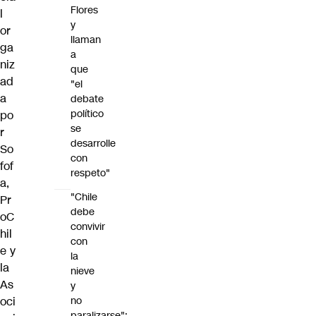
Flores
l
y
or
llaman
ga
a
niz
que
ad
"el
a
debate
político
po
se
r
desarrolle
So
con
fof
respeto"
a,
"Chile
Pr
debe
oC
convivir
hil
con
e y
la
la
nieve
As
y
oci
no
paralizarse":