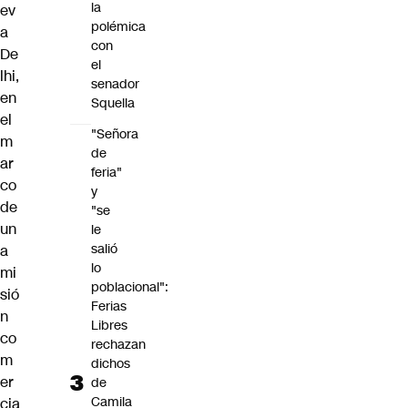
la
ev
polémica
a
con
De
el
lhi,
senador
en
Squella
el
"Señora
m
de
ar
feria"
co
y
de
"se
un
le
salió
a
lo
mi
poblacional":
sió
Ferias
n
Libres
co
rechazan
m
dichos
er
de
Camila
cia