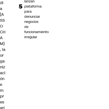
lanzan
di
plataforma
a
para
(A
denunciar
SS
negocios
O
de
CH
funcionamiento
irregular
A
M)
, la
or
ga
niz
aci
ón
e
m
pr
es
ari