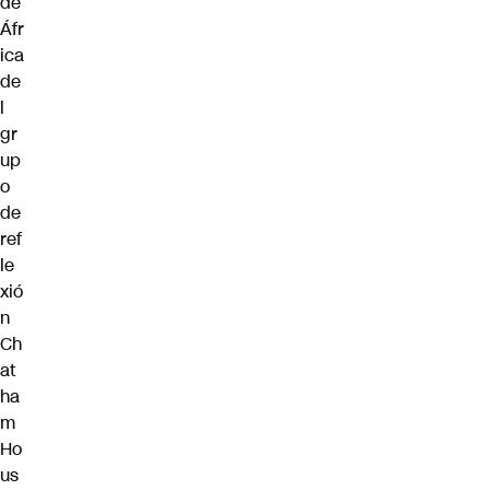
de
Áfr
ica
de
l
gr
up
o
de
ref
le
xió
n
Ch
at
ha
m
Ho
us