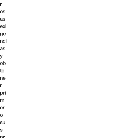
r
es
as
exi
ge
nci
as
y
ob
te
ne
r
pri
m
er
o
su
s
pr