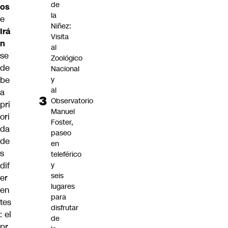
de
os
la
e
Niñez:
Irá
Visita
n
al
se
Zoológico
de
Nacional
y
be
al
a
Observatorio
pri
Manuel
ori
Foster,
da
paseo
de
en
s
teleférico
y
dif
seis
er
lugares
en
para
tes
disfrutar
: el
de
pr