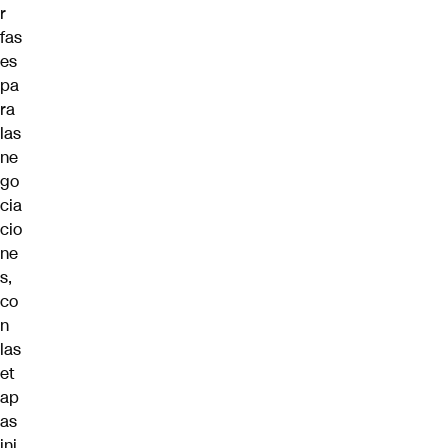
r
fas
es
pa
ra
las
ne
go
cia
cio
ne
s,
co
n
las
et
ap
as
ini