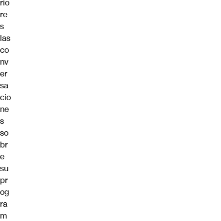
rio
re
s
las
co
nv
er
sa
cio
ne
s
so
br
e
su
pr
og
ra
m