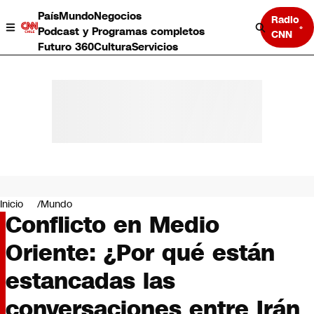
País
Mundo
Negocios
Radio
Podcast y Programas completos
CNN
Futuro 360
Cultura
Servicios
País
Mundo
Negocios
Inicio
Mundo
Conflicto en Medio
Deportes
Programas completos
Oriente: ¿Por qué están
Cultura
Servicios
estancadas las
Bits
CNN Data
conversaciones entre Irán
CNN tiempo