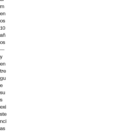
m
en
os
10
añ
os
—
y
en
tre
gu
e
su
s
exi
ste
nci
as