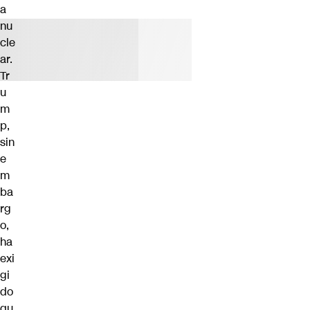
a
nu
cle
ar.
Tr
u
m
p,
sin
e
m
ba
rg
o,
ha
exi
gi
do
qu