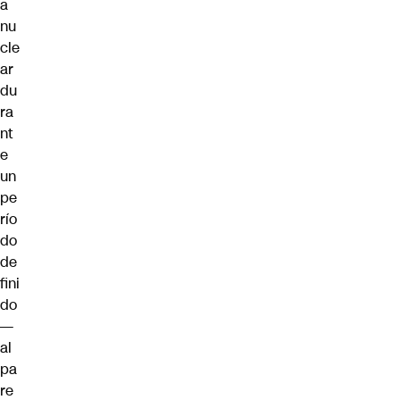
a
nu
cle
ar
du
ra
nt
e
un
pe
río
do
de
fini
do
—
al
pa
re