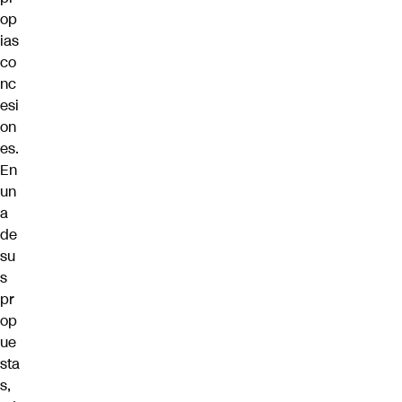
op
ias
co
nc
esi
on
es.
En
un
a
de
su
s
pr
op
ue
sta
s,