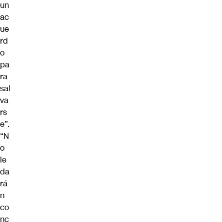
un
ac
ue
rd
o
pa
ra
sal
va
rs
e”.
“N
o
le
da
rá
n
co
nc