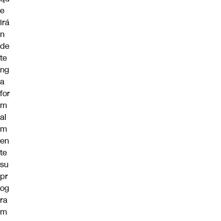
e
Irá
n
de
te
ng
a
for
m
al
m
en
te
su
pr
og
ra
m