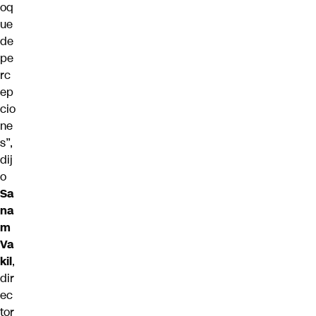
oq
ue
de
pe
rc
ep
cio
ne
s”,
dij
o
Sa
na
m
Va
kil
,
dir
ec
tor