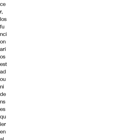
ce
r,
los
fu
nci
on
ari
os
est
ad
ou
ni
de
ns
es
qu
ier
en
al