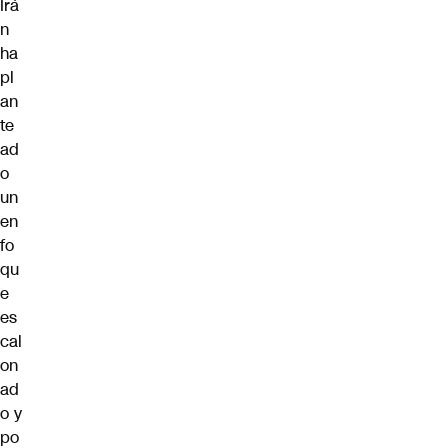
Irá
n
ha
pl
an
te
ad
o
un
en
fo
qu
e
es
cal
on
ad
o y
po