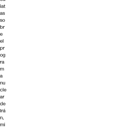
iat
as
so
br
e
el
pr
og
ra
m
a
nu
cle
ar
de
Irá
n,
mi