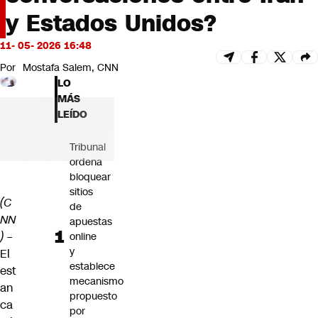
Futuro 360
y Estados Unidos?
Opinión
11- 05- 2026 16:48
Por
Mostafa Salem, CNN
LO
MÁS
LEÍDO
Tribunal
ordena
bloquear
sitios
(C
de
NN
apuestas
) –
online
y
El
establece
est
mecanismo
an
propuesto
ca
por