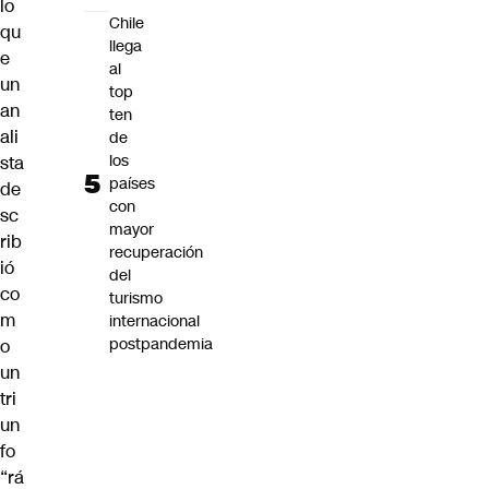
lo
Chile
qu
llega
e
al
un
top
an
ten
ali
de
los
sta
países
de
con
sc
mayor
rib
recuperación
ió
del
co
turismo
m
internacional
postpandemia
o
un
tri
un
fo
“rá