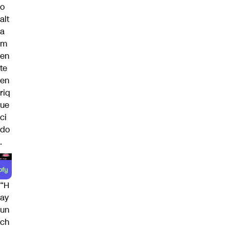
o
alt
a
m
en
te
en
riq
ue
ci
do
.
“H
ay
un
ch