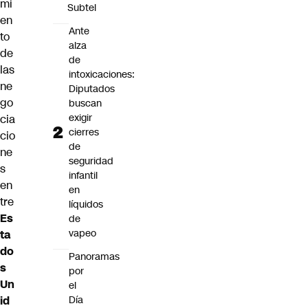
mi
Subtel
en
Ante
to
alza
de
de
las
intoxicaciones:
ne
Diputados
go
buscan
exigir
cia
cierres
cio
de
ne
seguridad
s
infantil
en
en
tre
líquidos
Es
de
vapeo
ta
do
Panoramas
s
por
Un
el
Día
id