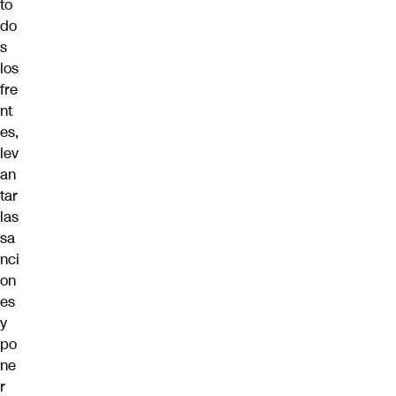
to
do
s
los
fre
nt
es,
lev
an
tar
las
sa
nci
on
es
y
po
ne
r