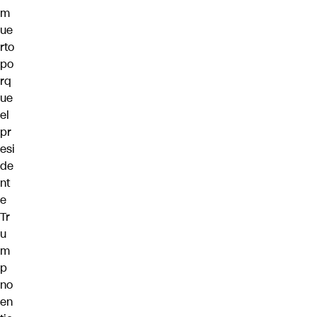
m
ue
rto
po
rq
ue
el
pr
esi
de
nt
e
Tr
u
m
p
no
en