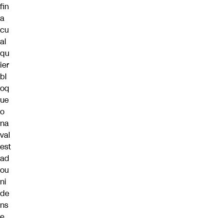
fin
a
cu
al
qu
ier
bl
oq
ue
o
na
val
est
ad
ou
ni
de
ns
e,