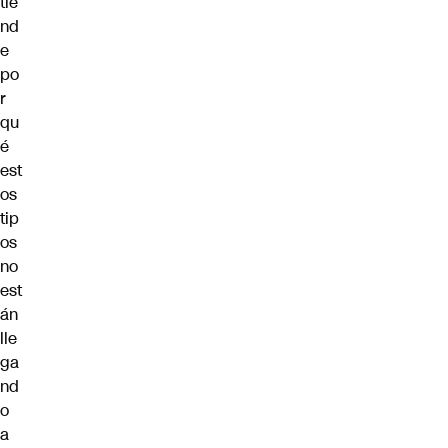
tie
nd
e
po
r
qu
é
est
os
tip
os
no
est
án
lle
ga
nd
o
a