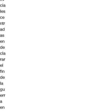
cia
les
ce
ntr
ad
as
en
de
cla
rar
el
fin
de
la
gu
err
a
en