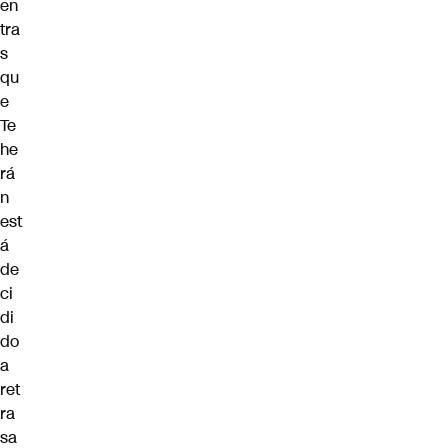
en
tra
s
qu
e
Te
he
rá
n
est
á
de
ci
di
do
a
ret
ra
sa