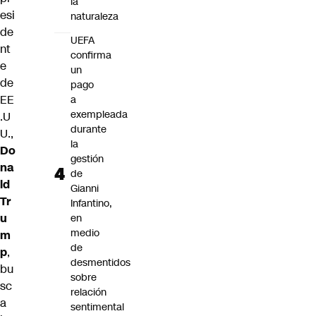
la
esi
naturaleza
de
UEFA
nt
confirma
e
un
de
pago
EE
a
exempleada
.U
durante
U.,
la
Do
gestión
na
de
ld
Gianni
Tr
Infantino,
u
en
medio
m
de
p
,
desmentidos
bu
sobre
sc
relación
a
sentimental