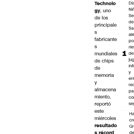
Technolo
Dí
Ni
gy
, uno
Se
de los
de
principale
Sa
s
al
fabricante
po
s
ri
mundiales
de
ju
de chips
in
de
y
memoria
en
y
re
almacena
pa
miento,
co
reportó
se
este
Ha
miércoles
cr
resultado
G
s récord
d