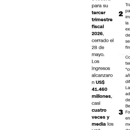
Tr
para su
pa
tercer
im
trimestre
la
fiscal
ex
2026
,
d
cerrado el
se
28 de
fi
mayo.
Co
Los
te
ingresos
"c
alcanzaro
añ
di
n
US$
L
41.460
ad
millones
,
d
casi
Be
cuatro
Fo
veces y
e
media
los
m