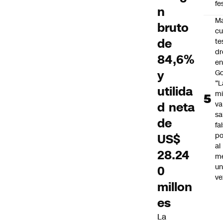
fe
n
Ma
bruto
cu
de
te
dr
84,6%
en
y
Go
“L
utilida
mi
d neta
va
sa
de
fa
po
US$
al
28.24
m
u
0
ve
millon
es
La