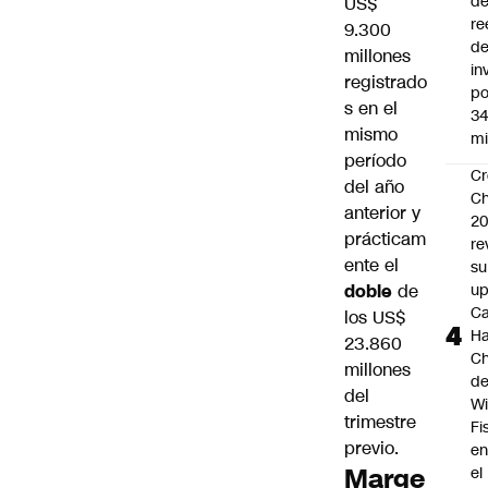
d
US$
re
9.300
d
millones
in
registrado
po
s en el
34
mismo
mi
período
Cr
del año
Ch
anterior y
2
prácticam
re
ente el
su
doble
de
up
Ca
los US$
Ha
23.860
Ch
millones
d
del
Wi
trimestre
Fi
previo.
e
Marge
el