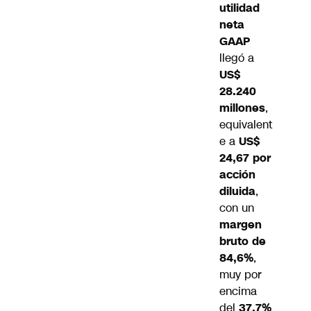
utilidad
neta
GAAP
llegó a
US$
28.240
millones
,
equivalent
e a
US$
24,67 por
acción
diluida
,
con un
margen
bruto de
84,6%
,
muy por
encima
del
37,7%