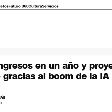
letos
Futuro 360
Cultura
Servicios
ngresos en un año y proy
 gracias al boom de la IA
MÁS
O