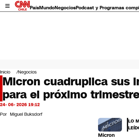
País
Mundo
Negocios
Podcast y Programas comp
País
Mundo
Inicio
Negocios
Negocios
Micron cuadruplica sus i
Deportes
para el próximo trimestre
Programas completos
Cultura
Servicios
24- 06- 2026 19:12
Bits
Por
Miguel Buksdorf
CNN Data
LO 
CNN tiempo
LEÍD
Futuro 360
Micron
Opinión