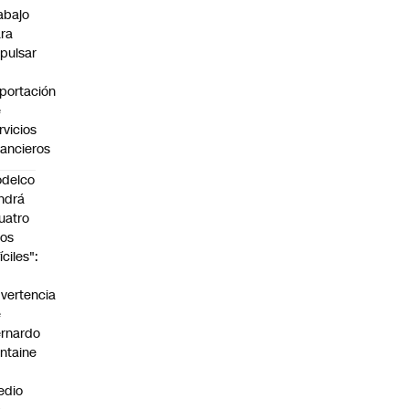
abajo
ra
pulsar
portación
e
rvicios
nancieros
delco
ndrá
uatro
os
fíciles":
a
vertencia
e
rnardo
ntaine
n
edio