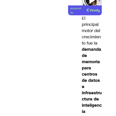
powered
by
El
principal
motor del
crecimien
to fue la
demanda
de
memoria
para
centros
de datos
e
infraestru
ctura de
inteligenc
ia