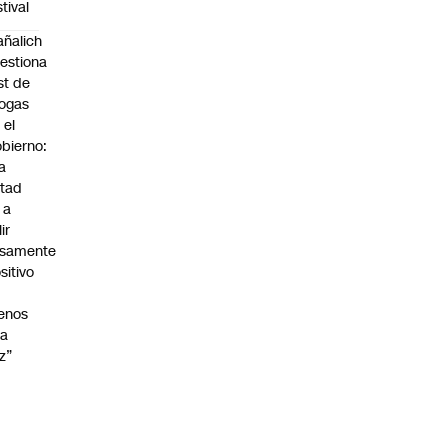
stival
ñalich
estiona
st de
ogas
 el
bierno:
a
tad
 a
lir
lsamente
sitivo
enos
na
z”