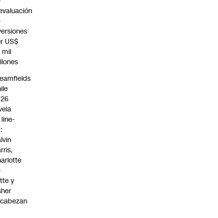
e
evaluación
e
versiones
r US$
 mil
llones
eamfields
ile
026
vela
 line-
:
lvin
rris,
arlotte
e
tte y
sher
ncabezan