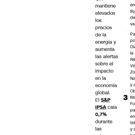
e
mantiene
lí
elevados
d
los
v
precios
P
de la
po
energía y
Dí
aumenta
la
las alertas
Ni
sobre el
Vi
impacto
Zo
en la
Na
y 
economía
Ob
global.
M
El
S&P
Fo
IPSA
caía
p
0,7%
e
durante
te
las
y 