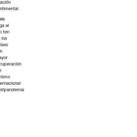
lación
ntimental
ile
ega al
p ten
 los
íses
on
ayor
cuperación
l
rismo
ternacional
ostpandemia