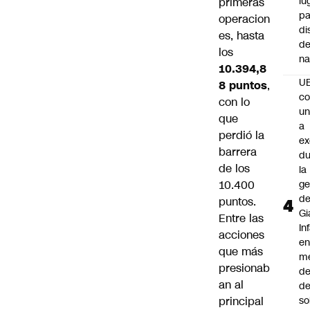
lu
primeras
pa
operacion
di
es, hasta
de
los
na
10.394,8
U
8 puntos
,
co
con lo
un
que
a
perdió la
e
barrera
du
de los
la
10.400
ge
d
puntos.
Gi
Entre las
In
acciones
e
que más
m
presionab
d
an al
de
principal
so