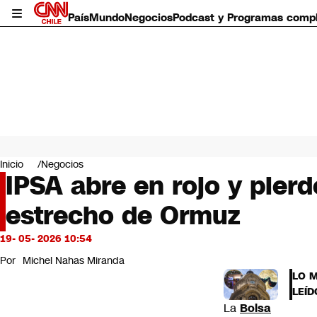
País
Mundo
Negocios
Podcast y Programas comp
País
Mundo
Inicio
Negocios
Negocios
IPSA abre en rojo y pierd
Deportes
estrecho de Ormuz
Programas completos
Cultura
Servicios
19- 05- 2026 10:54
Bits
Por
Michel Nahas Miranda
CNN Data
LO 
CNN tiempo
LEÍD
Futuro 360
La
Bolsa
Opinión