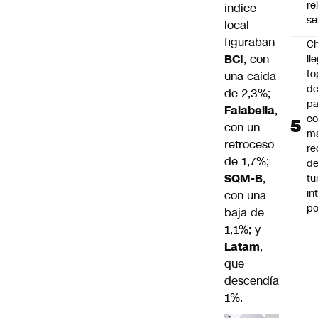
re
índice
se
local
figuraban
Ch
BCI
, con
ll
to
una caída
de
de 2,3%;
pa
Falabella
,
c
con un
m
retroceso
re
de 1,7%;
de
SQM-B
,
tu
in
con una
p
baja de
1,1%; y
Latam
,
que
descendía
1%.