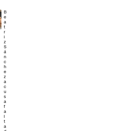
B
e
a
t
r
i
z
S
á
n
c
h
e
z
a
c
u
s
a
f
a
l
t
a