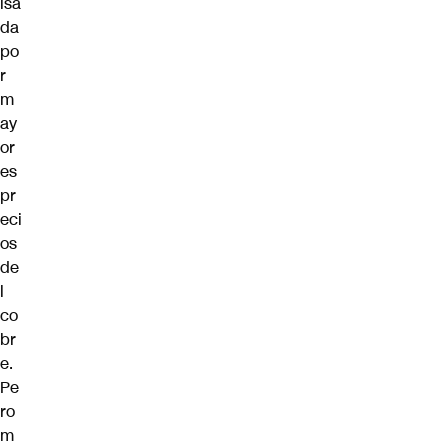
lsa
da
po
r
m
ay
or
es
pr
eci
os
de
l
co
br
e.
Pe
ro
m