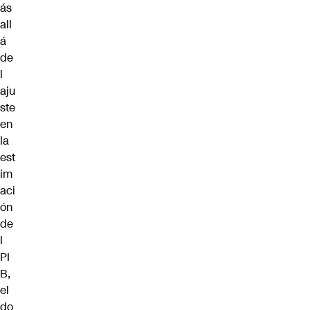
ás
all
á
de
l
aju
ste
en
la
est
im
aci
ón
de
l
PI
B,
el
do