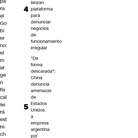
pa
lanzan
ra
plataforma
el
para
denunciar
Go
negocios
bi
de
er
funcionamiento
no:
irregular
el
"De
m
forma
ar
descarada":
ge
China
n
denuncia
fis
amenazas
cal
de
Estados
se
Unidos
rá
a
est
empresa
re
argentina
ch
por