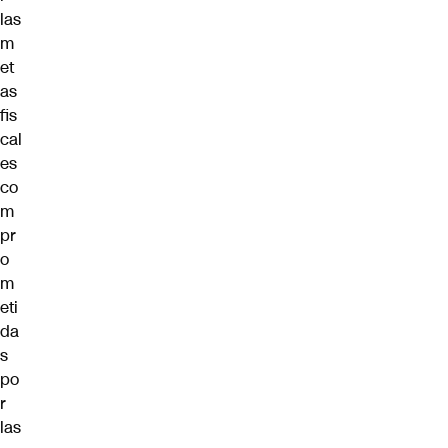
las
m
et
as
fis
cal
es
co
m
pr
o
m
eti
da
s
po
r
las