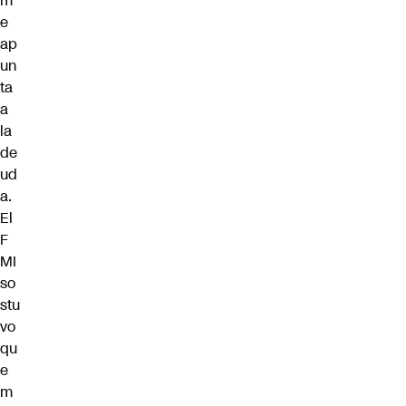
m
e
ap
un
ta
a
la
de
ud
a.
El
F
MI
so
stu
vo
qu
e
m