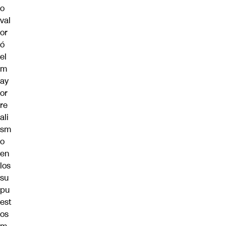
o
val
or
ó
el
m
ay
or
re
ali
sm
o
en
los
su
pu
est
os