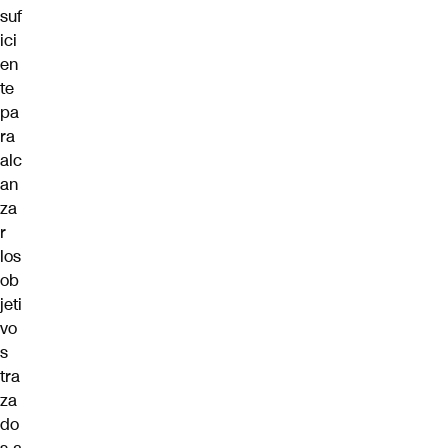
suf
ici
en
te
pa
ra
alc
an
za
r
los
ob
jeti
vo
s
tra
za
do