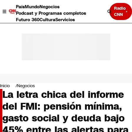
País
Mundo
Negocios
Radio
Podcast y Programas completos
CNN
Futuro 360
Cultura
Servicios
País
Mundo
Negocios
Inicio
Negocios
La letra chica del informe
Deportes
Programas completos
del FMI: pensión mínima,
Cultura
Servicios
gasto social y deuda bajo
Bits
CNN Data
45% entre las alertas para
CNN tiempo