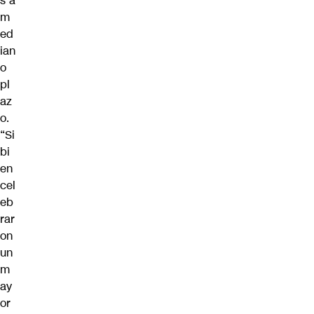
s a
m
ed
ian
o
pl
az
o.
“Si
bi
en
cel
eb
rar
on
un
m
ay
or