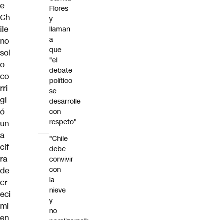
e
Flores
Ch
y
ile
llaman
a
no
que
sol
"el
o
debate
co
político
rri
se
gi
desarrolle
ó
con
respeto"
un
a
"Chile
cif
debe
ra
convivir
con
de
la
cr
nieve
eci
y
mi
no
en