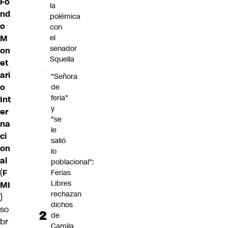
Fo
la
nd
polémica
o
con
M
el
senador
on
Squella
et
ari
"Señora
o
de
feria"
Int
y
er
"se
na
le
ci
salió
on
lo
al
poblacional":
(
F
Ferias
Libres
MI
rechazan
)
dichos
so
de
br
Camila