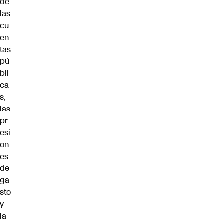
de
las
cu
en
tas
pú
bli
ca
s,
las
pr
esi
on
es
de
ga
sto
y
la