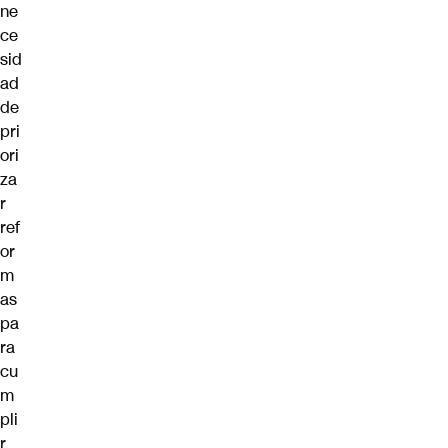
ne
ce
sid
ad
de
pri
ori
za
r
ref
or
m
as
pa
ra
cu
m
pli
r