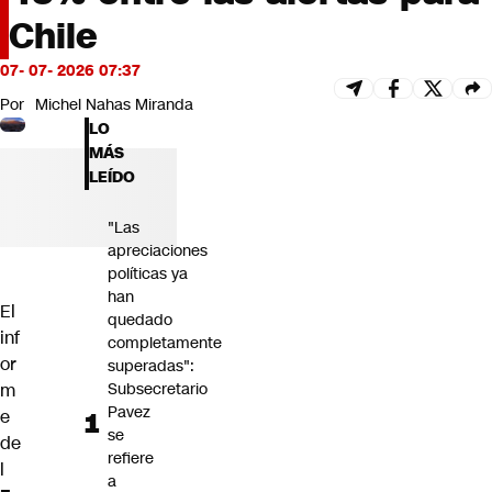
Futuro 360
Chile
Opinión
07- 07- 2026 07:37
Por
Michel Nahas Miranda
LO
MÁS
LEÍDO
"Las
apreciaciones
políticas ya
han
El
quedado
inf
completamente
or
superadas":
m
Subsecretario
Pavez
e
se
de
refiere
l
a