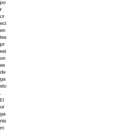
po
r
cr
eci
en
tes
pr
esi
on
es
de
ga
sto
.
El
or
ga
nis
m