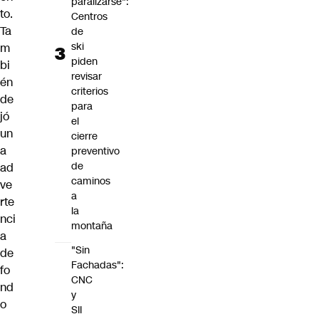
paralizarse":
to.
Centros
Ta
de
ski
m
piden
bi
revisar
én
criterios
de
para
jó
el
un
cierre
a
preventivo
de
ad
caminos
ve
a
rte
la
nci
montaña
a
"Sin
de
Fachadas":
fo
CNC
nd
y
o
SII