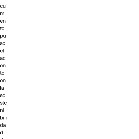
cu
m
en
to
pu
so
el
ac
en
to
en
la
so
ste
ni
bili
da
d