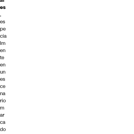
al
es
,
es
pe
cia
lm
en
te
en
un
es
ce
na
rio
m
ar
ca
do