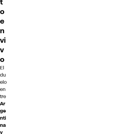
t
o
e
n
vi
v
o
El
du
elo
en
tre
Ar
ge
nti
na
y