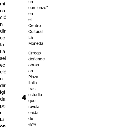
un
mi
comienzo”
na
en
ció
el
n
Centro
dir
Cultural
La
ec
Moneda
ta.
La
Orrego
sel
defiende
ec
obras
en
ció
Plaza
n
Italia
dir
tras
igi
estudio
da
que
po
revela
r
caída
de
Li
67%
on