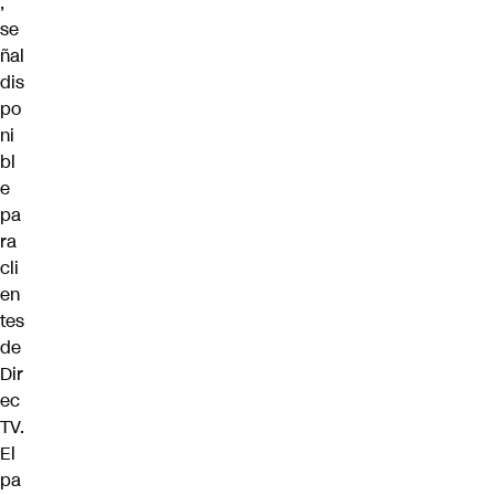
,
se
ñal
dis
po
ni
bl
e
pa
ra
cli
en
tes
de
Dir
ec
TV.
El
pa