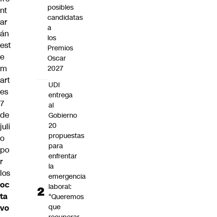
posibles
nt
candidatas
ar
a
án
los
est
Premios
e
Oscar
m
2027
art
UDI
es
entrega
7
al
de
Gobierno
20
juli
propuestas
o
para
po
enfrentar
r
la
los
emergencia
oc
laboral:
ta
“Queremos
que
vo