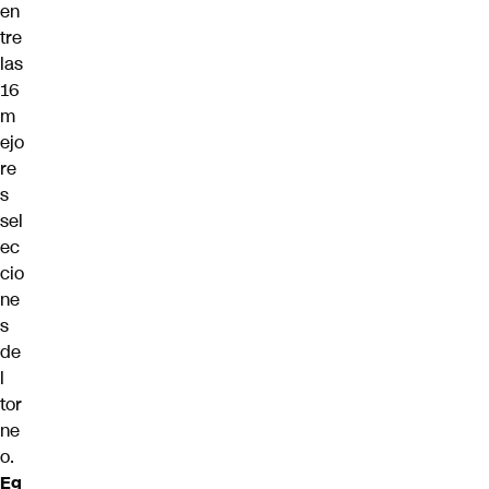
en
tre
las
16
m
ejo
re
s
sel
ec
cio
ne
s
de
l
tor
ne
o.
Eg