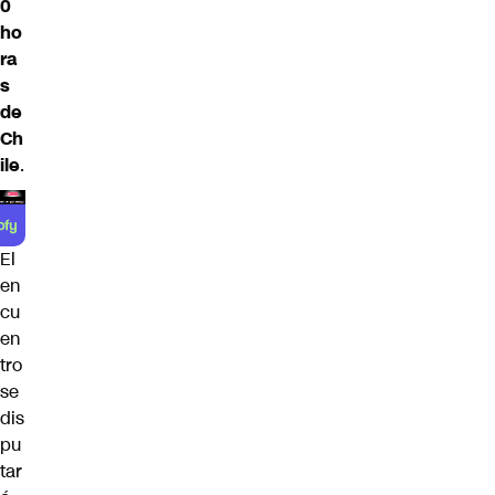
0
ho
ra
s
de
Ch
ile
.
El
en
cu
en
tro
se
dis
pu
tar