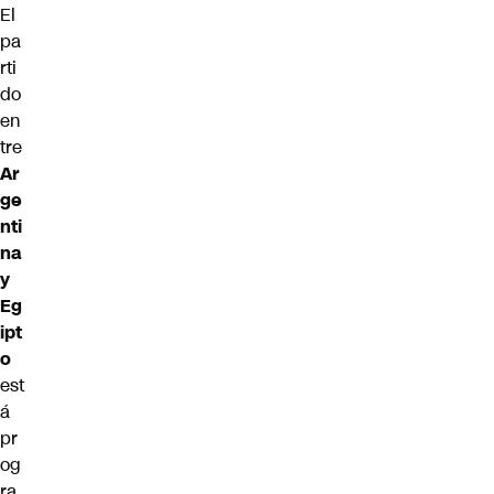
El
pa
rti
do
en
tre
Ar
ge
nti
na
y
Eg
ipt
o
est
á
pr
og
ra