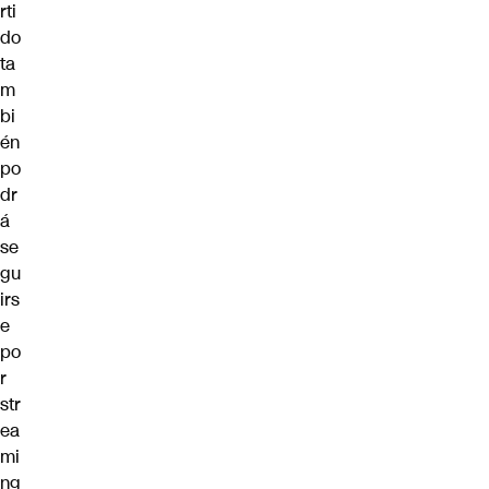
rti
do
ta
m
bi
én
po
dr
á
se
gu
irs
e
po
r
str
ea
mi
ng