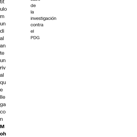
tít
de
ulo
la
m
investigación
un
contra
di
el
PDG
al
an
te
un
riv
al
qu
e
lle
ga
co
n
M
oh