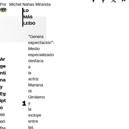
Por
Michel Nahas Miranda
Futuro 360
LO
Opinión
MÁS
LEÍDO
“Genera
expectación”:
Medio
especializado
Ar
destaca
ge
a
nti
la
actriz
na
Mariana
y
di
Eg
Girolamo
ipt
y
o
la
se
incluye
en
entre
las
fre