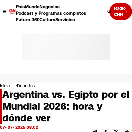
País
Mundo
Negocios
Radio
Podcast y Programas completos
CNN
Futuro 360
Cultura
Servicios
País
Mundo
Negocios
Inicio
Deportes
Argentina vs. Egipto por el
Deportes
Programas completos
Mundial 2026: hora y
Cultura
Servicios
dónde ver
Bits
CNN Data
07- 07- 2026 08:02
CNN tiempo