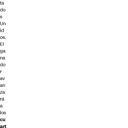
ta
do
s
Un
id
os.
El
ga
na
do
r
av
an
za
rá
a
los
cu
art