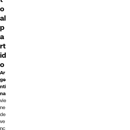
o
al
p
a
rt
id
o
Ar
ge
nti
na
vie
ne
de
ve
nc