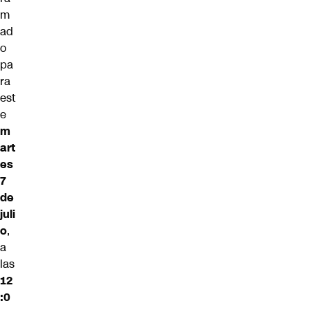
m
ad
o
pa
ra
est
e
m
art
es
7
de
juli
o
,
a
las
12
:0