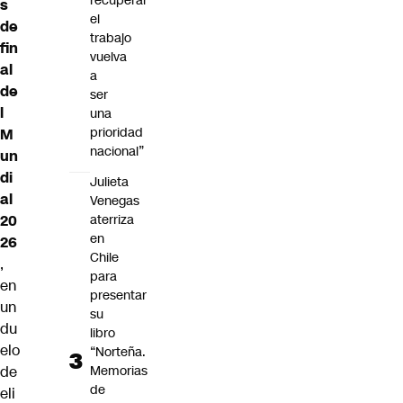
recuperar
s
el
de
trabajo
fin
vuelva
al
a
de
ser
l
una
prioridad
M
nacional”
un
di
Julieta
al
Venegas
aterriza
20
en
26
Chile
,
para
en
presentar
un
su
du
libro
elo
“Norteña.
Memorias
de
de
eli