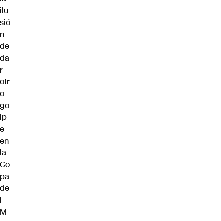
ilu
sió
n
de
da
r
otr
o
go
lp
e
en
la
Co
pa
de
l
M