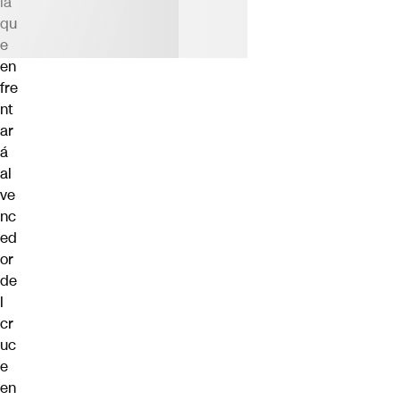
la
qu
e
en
fre
nt
ar
á
al
ve
nc
ed
or
de
l
cr
uc
e
en