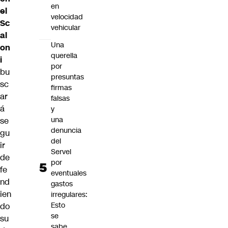
en
el
velocidad
Sc
vehicular
al
Una
on
querella
i
por
bu
presuntas
sc
firmas
ar
falsas
á
y
una
se
denuncia
gu
del
ir
Servel
de
por
fe
eventuales
nd
gastos
ien
irregulares:
Esto
do
se
su
sabe