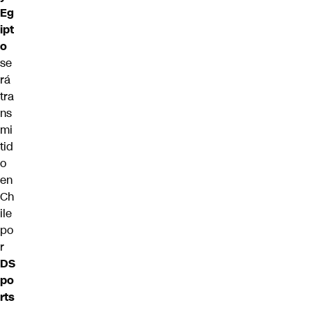
Eg
ipt
o
se
rá
tra
ns
mi
tid
o
en
Ch
ile
po
r
DS
po
rts