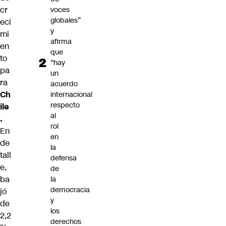
cr
voces
globales”
eci
y
mi
afirma
en
que
to
“hay
pa
un
ra
acuerdo
Ch
internacional
respecto
ile
al
.
rol
En
en
de
la
tall
defensa
e,
de
ba
la
democracia
jó
y
de
los
2,2
derechos