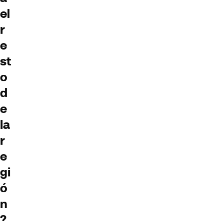
el
r
e
st
o
d
e
la
r
e
gi
ó
n
?