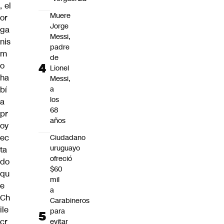
, el
Muere
or
Jorge
ga
Messi,
nis
padre
m
de
o
Lionel
ha
Messi,
bí
a
los
a
68
pr
años
oy
ec
Ciudadano
uruguayo
ta
ofreció
do
$60
qu
mil
e
a
Ch
Carabineros
ile
para
cr
evitar