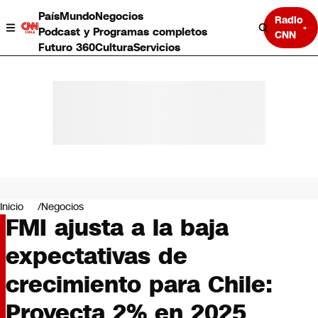
País
Mundo
Negocios
Radio
Podcast y Programas completos
CNN
Futuro 360
Cultura
Servicios
País
Mundo
Negocios
Inicio
Negocios
FMI ajusta a la baja
Deportes
Programas completos
expectativas de
Cultura
Servicios
crecimiento para Chile:
Bits
CNN Data
Proyecta 2% en 2025
CNN tiempo