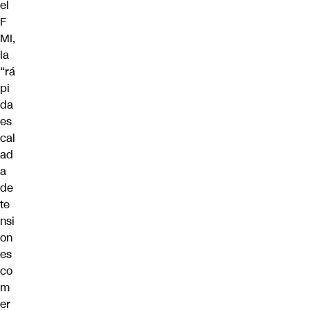
el
F
MI,
la
“rá
pi
da
es
cal
ad
a
de
te
nsi
on
es
co
m
er