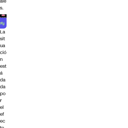
ale
s.
La
sit
ua
ció
n
est
á
da
da
po
r
el
ef
ec
to