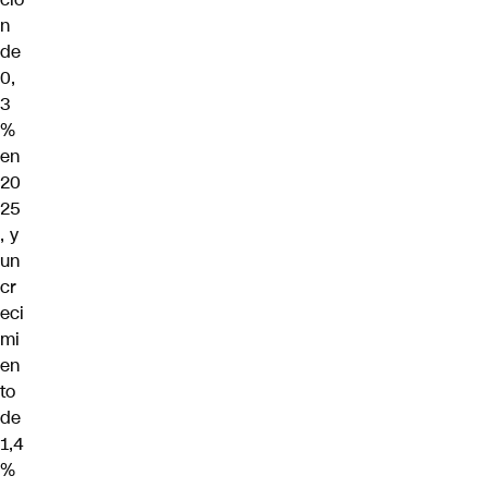
n
de
0,
3
%
en
20
25
, y
un
cr
eci
mi
en
to
de
1,4
%