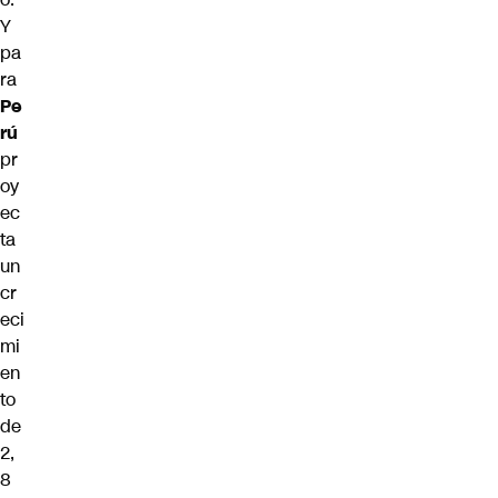
Y
pa
ra
Pe
rú
pr
oy
ec
ta
un
cr
eci
mi
en
to
de
2,
8