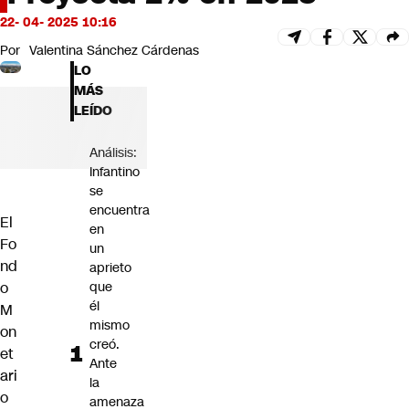
Futuro 360
22- 04- 2025 10:16
Opinión
Por
Valentina Sánchez Cárdenas
LO
MÁS
LEÍDO
Análisis:
Infantino
se
encuentra
El
en
Fo
un
nd
aprieto
o
que
él
M
mismo
on
creó.
et
Ante
ari
la
o
amenaza