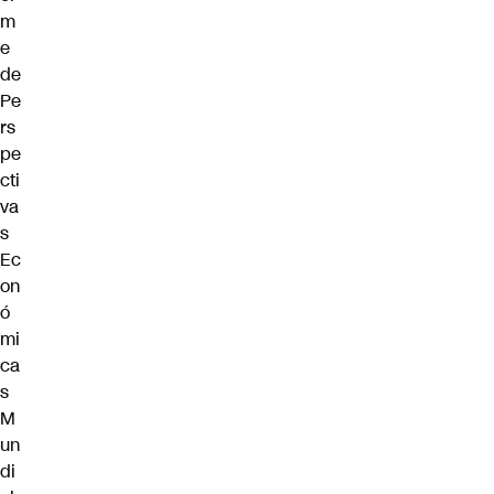
m
e
de
Pe
rs
pe
cti
va
s
Ec
on
ó
mi
ca
s
M
un
di