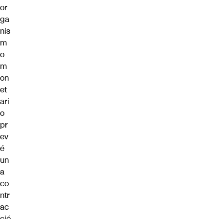
or
ga
nis
m
o
m
on
et
ari
o
pr
ev
é
un
a
co
ntr
ac
ció