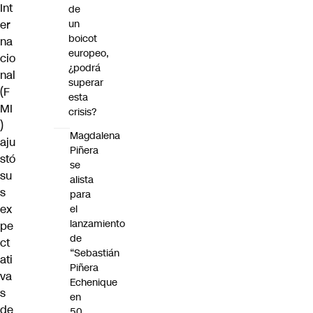
Int
de
er
un
boicot
na
europeo,
cio
¿podrá
nal
superar
(F
esta
MI
crisis?
)
Magdalena
aju
Piñera
stó
se
su
alista
s
para
ex
el
lanzamiento
pe
de
ct
“Sebastián
ati
Piñera
va
Echenique
s
en
de
50