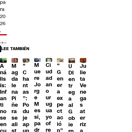
pa
ra
20
26
.
LEE TAMBIÉN
M
Ci
“
A
M
Ju
“
U
ue
ud
G
ná
ag
lie
C
DI
re
ad
en
lis
da
ta
ha
en
Jo
an
er
is:
le
Ve
nt
tr
rg
o
a
Inf
na
ne
as
eg
e
ur
ex
an
Pi
ga
”:
a
M
ug
pe
ti
ñe
s
Po
al
es
ua
ct
no
ra
at
du
G
si,
yo
ac
se
se
er
je
ob
pa
of
ió
en
ali
riz
ap
ie
dr
re
n”
cu
st
a
un
rn