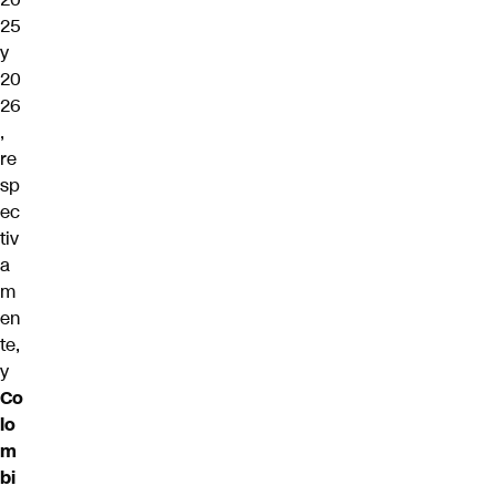
25
y
20
26
,
re
sp
ec
tiv
a
m
en
te,
y
Co
lo
m
bi