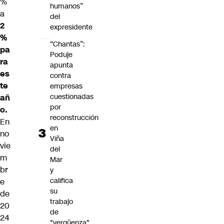
%
humanos”
a
del
2
expresidente
%
“Chantas”:
pa
Poduje
ra
apunta
es
contra
te
empresas
cuestionadas
añ
por
o.
reconstrucción
En
en
no
Viña
vie
del
m
Mar
br
y
califica
e
su
de
trabajo
20
de
24
"vergüenza"