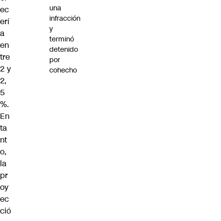
una
ec
infracción
erí
y
a
terminó
en
detenido
tre
por
2 y
cohecho
2,
5
%.
En
ta
nt
o,
la
pr
oy
ec
ció