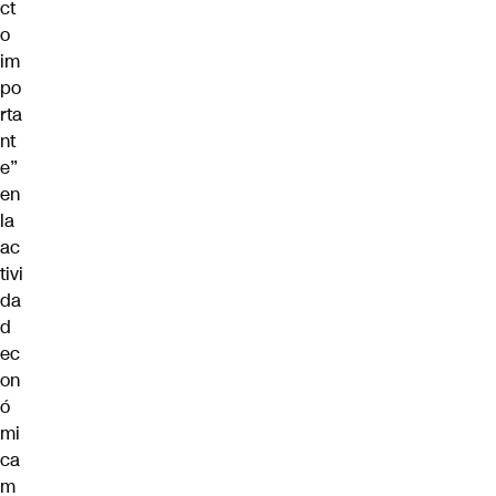
ct
o
im
po
rta
nt
e”
en
la
ac
tivi
da
d
ec
on
ó
mi
ca
m