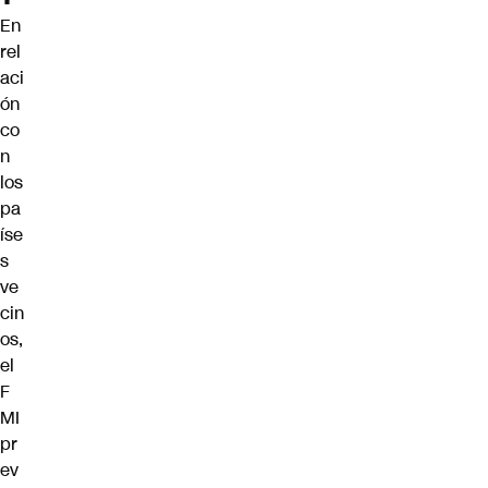
En
rel
aci
ón
co
n
los
pa
íse
s
ve
cin
os,
el
F
MI
pr
ev