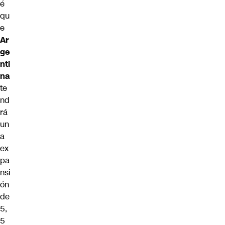
é
qu
e
Ar
ge
nti
na
te
nd
rá
un
a
ex
pa
nsi
ón
de
5,
5