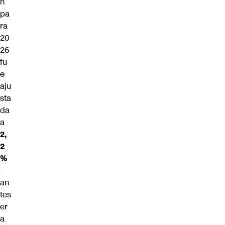
n
pa
ra
20
26
fu
e
aju
sta
da
a
2,
2
%
-
an
tes
er
a