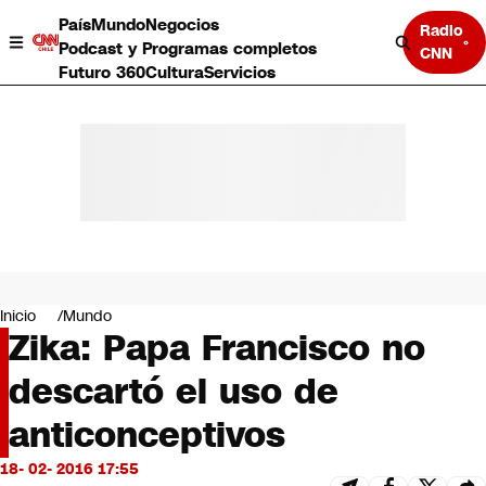
País
Mundo
Negocios
Radio
Podcast y Programas completos
CNN
Futuro 360
Cultura
Servicios
País
Mundo
Negocios
Inicio
Mundo
Zika: Papa Francisco no
Deportes
Programas completos
descartó el uso de
Cultura
Servicios
anticonceptivos
Bits
CNN Data
18- 02- 2016 17:55
CNN tiempo