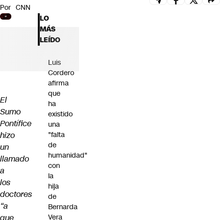
Por
CNN
Futuro 360
LO
Opinión
MÁS
LEÍDO
Luis
Cordero
afirma
que
El
ha
Sumo
existido
Pontífice
una
hizo
"falta
de
un
humanidad"
llamado
con
a
la
los
hija
doctores
de
“a
Bernarda
que
Vera