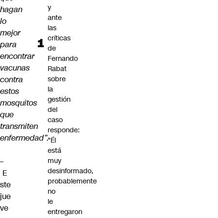
y
hagan
ante
lo
las
mejor
críticas
para
de
encontrar
Fernando
vacunas
Rabat
contra
sobre
la
estos
gestión
mosquitos
del
que
caso
transmiten
responde:
enfermedad”.
"Él
está
–
muy
desinformado,
E
probablemente
ste
no
jue
le
ve
entregaron