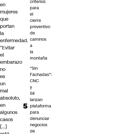
criterios
en
para
mujeres
el
que
cierre
portan
preventivo
de
la
caminos
enfermedad.
a
“Evitar
la
el
montaña
embarazo
"Sin
no
Fachadas":
es
CNC
un
y
mal
SII
absoluto,
lanzan
en
plataforma
algunos
para
denunciar
casos
negocios
(…)
de
está