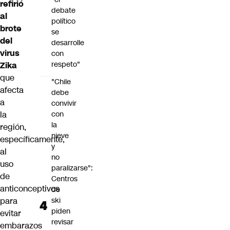
refirió
debate
al
político
brote
se
del
desarrolle
virus
con
respeto"
Zika
que
"Chile
afecta
debe
a
convivir
con
la
la
región,
nieve
específicamente,
y
al
no
uso
paralizarse":
de
Centros
anticonceptivos
de
ski
para
piden
evitar
revisar
embarazos