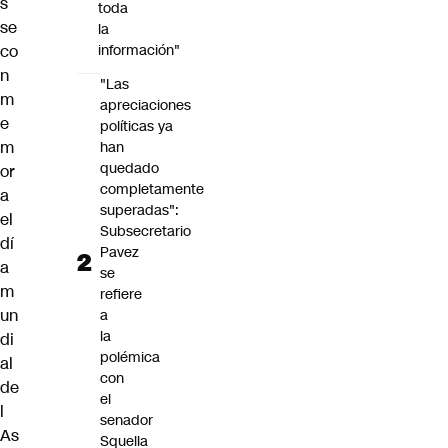
s
toda
se
la
co
información"
n
"Las
m
apreciaciones
e
políticas ya
m
han
quedado
or
completamente
a
superadas":
el
Subsecretario
dí
Pavez
a
se
m
refiere
un
a
la
di
polémica
al
con
de
el
l
senador
As
Squella