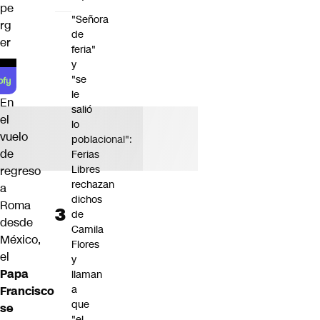
pe
"Señora
rg
de
er
feria"
y
"se
le
En
salió
el
lo
vuelo
poblacional":
de
Ferias
Libres
regreso
rechazan
a
dichos
Roma
de
desde
Camila
México,
Flores
el
y
Papa
llaman
a
Francisco
que
se
"el