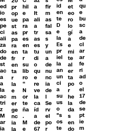
M
C
az
s
M
20
id
qu
ed
hil
a
fir
et
pr
en
e
io
e
It
m
eo
op
te
bu
es
pa
ali
as
ro
ue
D
sc
pe
ra
a
fal
lo
st
e
a
ci
pr
tr
sa
gí
as
la
de
ali
es
as
s
a
pa
Es
cl
za
en
es
y
e
ra
pr
ar
do
ta
tu
un
mi
en
iel
ar
de
r
di
a
te
fr
la
fe
st
su
o
de
al
en
an
ri
ac
lib
qu
nu
er
ta
un
ad
a
ro
e
nc
ta
r
ci
o
a
“
re
ia
po
la
a
el
la
N
ve
de
r
e
su
17
ac
or
la
l
he
m
us
de
tri
te
ca
Se
la
er
o
se
z
ña
íd
rv
da
ge
"s
pt
M
.
a
el
s
nc
os
ie
ar
M
de
po
en
ia
te
m
ia
e
67
r
do
la