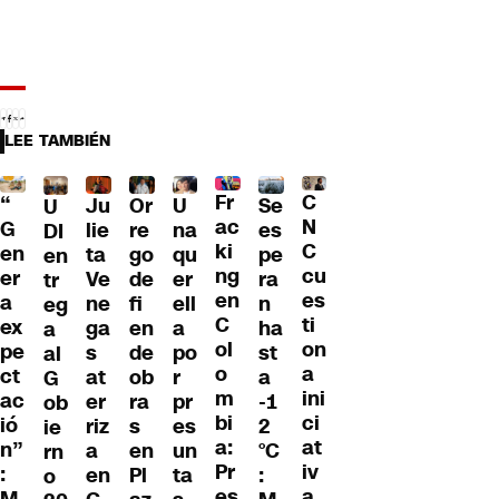
LEE TAMBIÉN
Fr
C
“
Ju
Or
U
Se
U
ac
N
G
lie
re
na
es
DI
ki
C
en
ta
go
qu
pe
en
ng
cu
er
Ve
de
er
ra
tr
en
es
a
ne
fi
ell
n
eg
C
ti
ex
ga
en
a
ha
a
ol
on
pe
s
de
po
st
al
o
a
ct
at
ob
r
a
G
m
ini
ac
er
ra
pr
-1
ob
bi
ci
ió
riz
s
es
2
ie
a:
at
n”
a
en
un
°C
rn
Pr
iv
:
en
Pl
ta
:
o
es
a