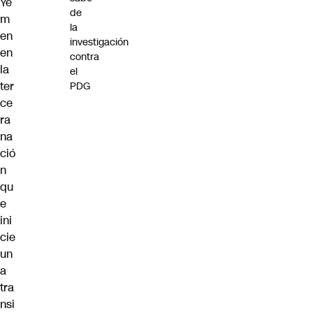
Ye
de
m
la
en
investigación
en
contra
la
el
ter
PDG
ce
ra
na
ció
n
qu
e
ini
cie
un
a
tra
nsi