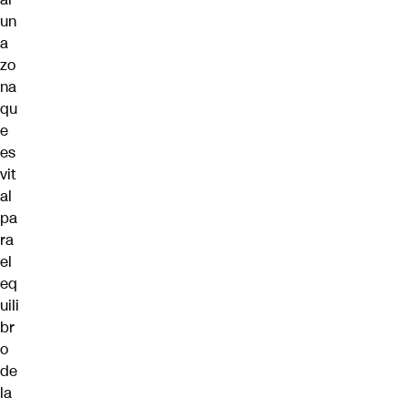
un
a
zo
na
qu
e
es
vit
al
pa
ra
el
eq
uili
br
o
de
la