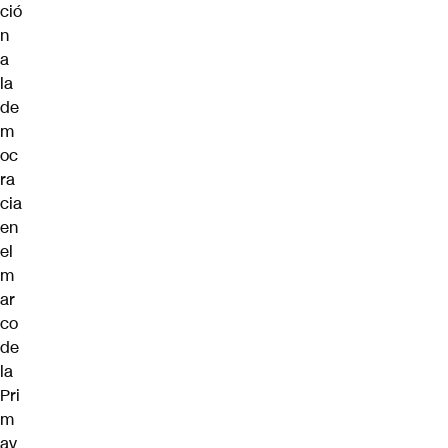
ció
n
a
la
de
m
oc
ra
cia
en
el
m
ar
co
de
la
Pri
m
av