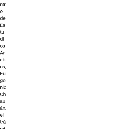
ntr
o
de
Es
tu
di
os
Ár
ab
es,
Eu
ge
nio
Ch
au
án,
el
trá
mi