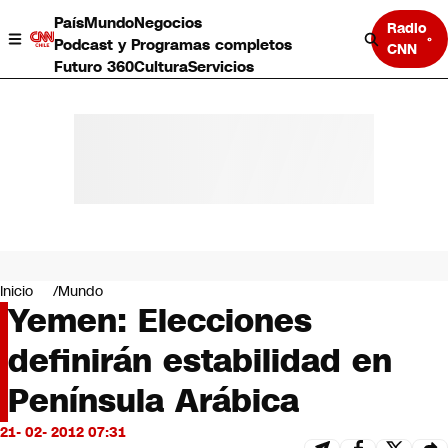
País
Mundo
Negocios
Radio
Podcast y Programas completos
CNN
Futuro 360
Cultura
Servicios
País
Mundo
Negocios
Inicio
Mundo
Yemen: Elecciones
Deportes
Programas completos
definirán estabilidad en
Cultura
Servicios
Península Arábica
Bits
CNN Data
21- 02- 2012 07:31
CNN tiempo