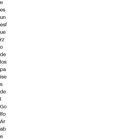
e
es
un
esf
ue
rz
o
de
los
pa
íse
s
de
l
Go
lfo
Ár
ab
e