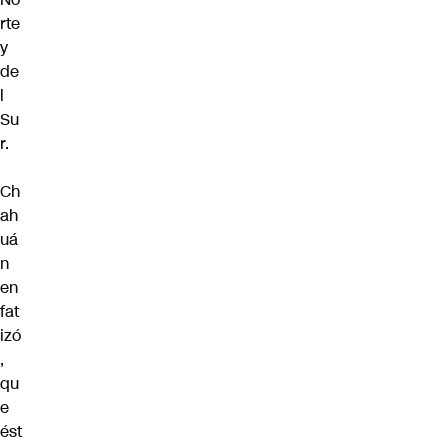
rte
y
de
l
Su
r.
Ch
ah
uá
n
en
fat
izó
,
qu
e
ést