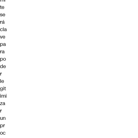
te
se
rá
cla
ve
pa
ra
po
de
r
le
git
imi
za
r
un
pr
oc