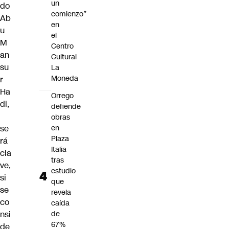
un
do
comienzo”
Ab
en
u
el
M
Centro
an
Cultural
su
La
Moneda
r
Ha
Orrego
di,
defiende
obras
se
en
Plaza
rá
Italia
cla
tras
ve,
estudio
si
que
se
revela
co
caída
nsi
de
67%
de