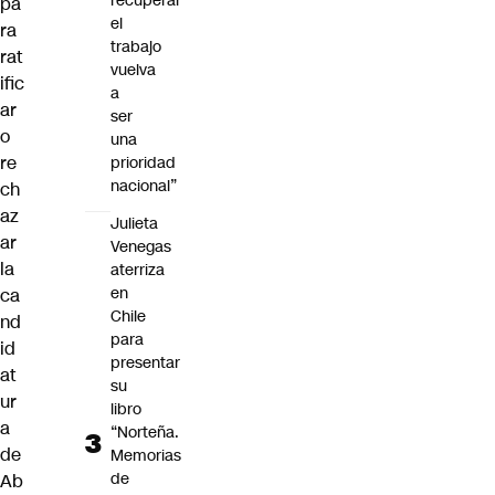
recuperar
pa
el
ra
trabajo
rat
vuelva
ific
a
ar
ser
o
una
re
prioridad
nacional”
ch
az
Julieta
ar
Venegas
la
aterriza
en
ca
Chile
nd
para
id
presentar
at
su
ur
libro
a
“Norteña.
de
Memorias
de
Ab