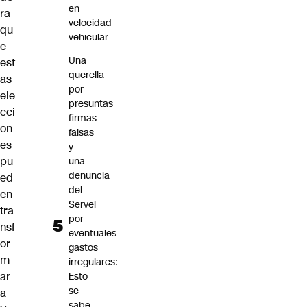
en
ra
velocidad
qu
vehicular
e
Una
est
querella
as
por
ele
presuntas
cci
firmas
on
falsas
es
y
pu
una
denuncia
ed
del
en
Servel
tra
por
nsf
eventuales
or
gastos
m
irregulares:
ar
Esto
se
a
sabe