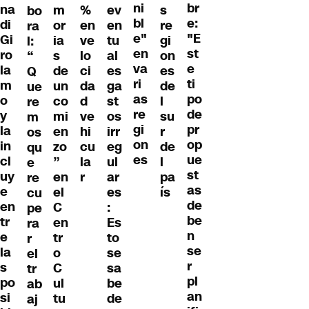
ni
br
na
m
%
ev
s
bo
bl
e:
di
or
en
en
re
ra
e"
"E
Gi
ia
ve
tu
gi
l:
en
st
ro
s
lo
al
on
“
va
e
la
de
ci
es
es
Q
ri
ti
m
un
da
ga
de
ue
as
po
o
co
d
st
l
re
re
de
y
mi
ve
os
su
m
gi
pr
la
en
hi
irr
r
os
on
op
in
zo
cu
eg
de
qu
es
ue
cl
”
la
ul
l
e
st
uy
en
r
ar
pa
re
as
e
el
es
ís
cu
de
en
C
:
pe
be
tr
en
Es
ra
n
e
tr
to
r
se
la
o
se
el
r
s
C
sa
tr
pl
po
ul
be
ab
an
si
tu
de
aj