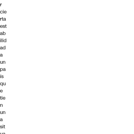
r
cie
rta
est
ab
ilid
ad
a
un
pa
ís
qu
e
tie
n
un
a
sit
ua