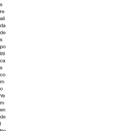
s
re
ali
da
de
s
po
líti
ca
s
co
m
o
Ye
m
en
de
l
No