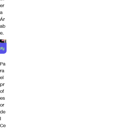
er
a
Ár
ab
e.
Pa
ra
el
pr
of
es
or
de
l
Ce