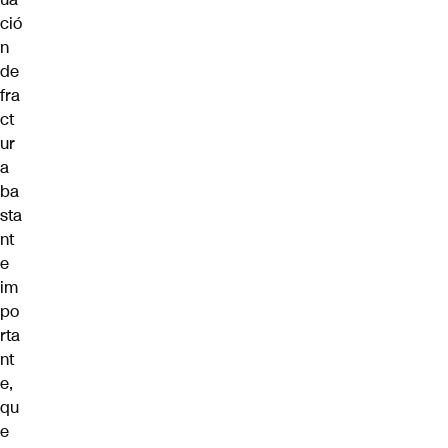
ció
n
de
fra
ct
ur
a
ba
sta
nt
e
im
po
rta
nt
e,
qu
e