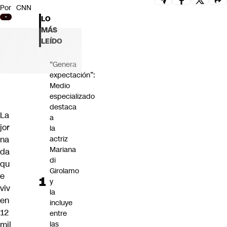
Por
CNN
Futuro 360
LO
Opinión
MÁS
LEÍDO
“Genera
expectación”:
Medio
especializado
destaca
La
a
jor
la
na
actriz
Mariana
da
di
qu
Girolamo
e
y
viv
la
en
incluye
12
entre
mil
las