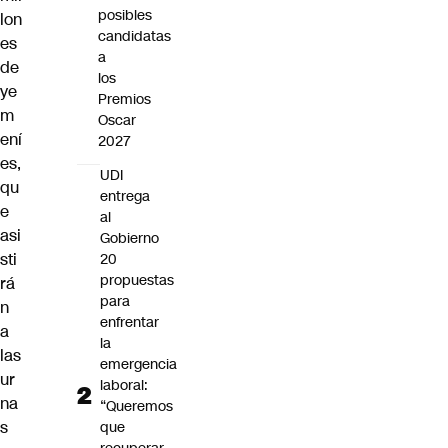
posibles
lon
candidatas
es
a
de
los
ye
Premios
m
Oscar
ení
2027
es,
UDI
qu
entrega
e
al
asi
Gobierno
sti
20
propuestas
rá
para
n
enfrentar
a
la
las
emergencia
ur
laboral:
na
“Queremos
s
que