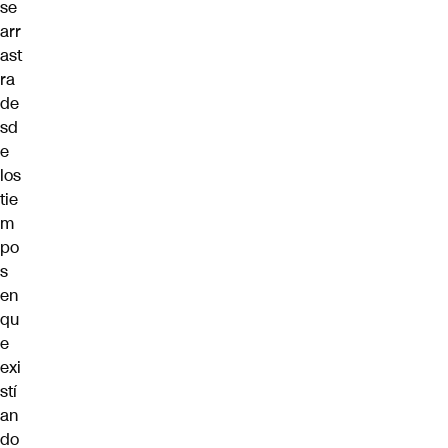
se
arr
ast
ra
de
sd
e
los
tie
m
po
s
en
qu
e
exi
stí
an
do