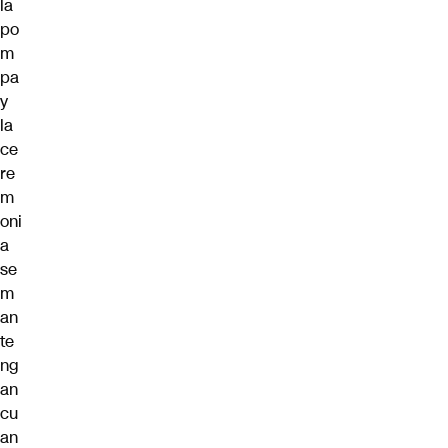
la
po
m
pa
y
la
ce
re
m
oni
a
se
m
an
te
ng
an
cu
an