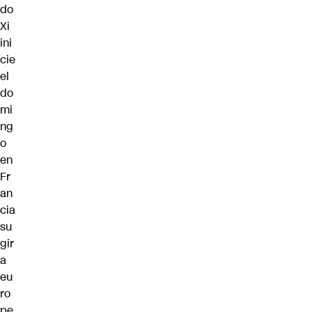
do
Xi
ini
cie
el
do
mi
ng
o
en
Fr
an
cia
su
gir
a
eu
ro
pe