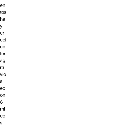
en
tos
ha
y
cr
eci
en
tes
ag
ra
vio
s
ec
on
ó
mi
co
s