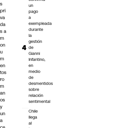
s
un
pri
pago
va
a
exempleada
da
durante
s a
la
m
gestión
on
de
u
Gianni
m
Infantino,
en
en
medio
tos
de
ro
desmentidos
m
sobre
an
relación
os
sentimental
y
Chile
un
llega
a
al
ce