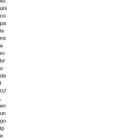
su
úni
co
pa
ís
mi
e
m
br
o
de
l
G7
,
en
un
go
lp
e