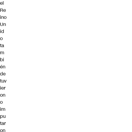
el
Re
ino
Un
id
o
ta
m
bi
én
de
tuv
ier
on
o
im
pu
tar
on