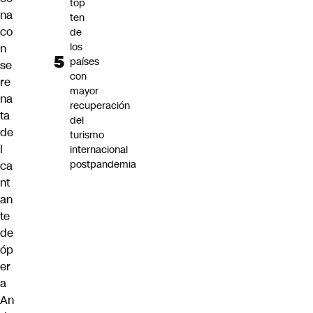
top
na
ten
co
de
los
n
países
se
con
re
mayor
na
recuperación
ta
del
de
turismo
l
internacional
postpandemia
ca
nt
an
te
de
óp
er
a
An