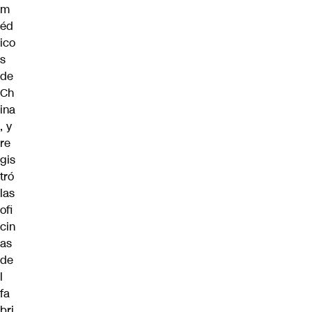
m
éd
ico
s
de
Ch
ina
, y
re
gis
tró
las
ofi
cin
as
de
l
fa
bri