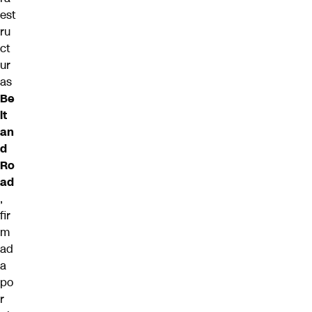
est
ru
ct
ur
as
Be
lt
an
d
Ro
ad
,
fir
m
ad
a
po
r