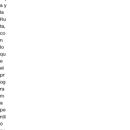
a y
la
Ru
ta,
co
n
lo
qu
e
el
pr
og
ra
m
a
pe
rdi
ó