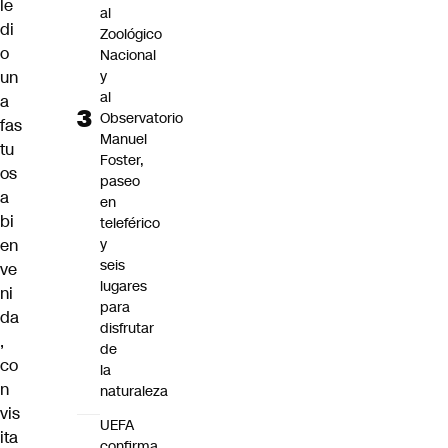
le
al
di
Zoológico
o
Nacional
y
un
al
a
Observatorio
fas
Manuel
tu
Foster,
os
paseo
a
en
bi
teleférico
y
en
seis
ve
lugares
ni
para
da
disfrutar
,
de
co
la
n
naturaleza
vis
UEFA
ita
confirma