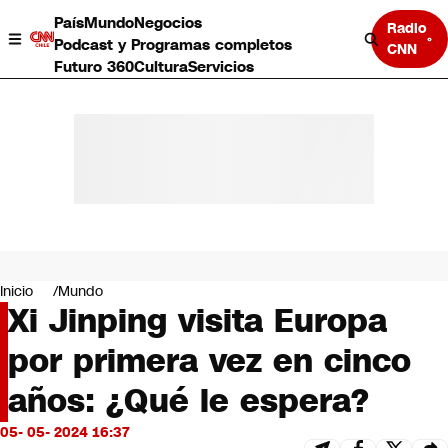
País
Mundo
Negocios
Radio
Podcast y Programas completos
CNN
Futuro 360
Cultura
Servicios
País
Mundo
Negocios
Inicio
Mundo
Xi Jinping visita Europa
Deportes
Programas completos
por primera vez en cinco
Cultura
Servicios
años: ¿Qué le espera?
Bits
CNN Data
05- 05- 2024 16:37
CNN tiempo