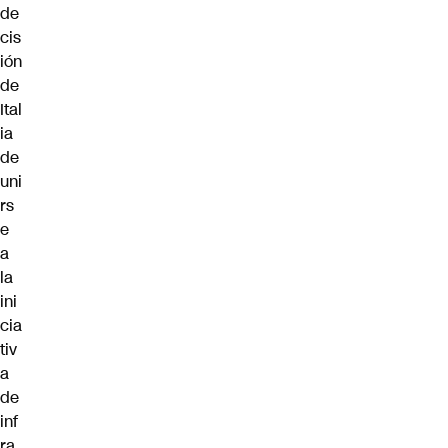
de
cis
ión
de
Ital
ia
de
uni
rs
e
a
la
ini
cia
tiv
a
de
inf
ra