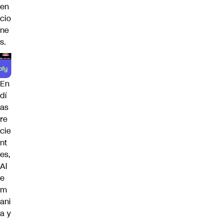
en
cio
ne
s.
En
dí
as
re
cie
nt
es,
Al
e
m
ani
a y