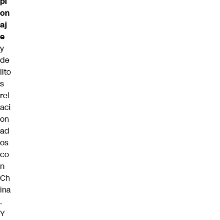
pi
on
aj
e
y
de
lito
s
rel
aci
on
ad
os
co
n
Ch
ina
.
Y