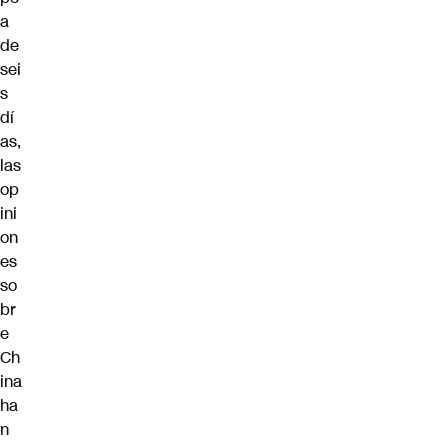
a
de
sei
s
dí
as,
las
op
ini
on
es
so
br
e
Ch
ina
ha
n