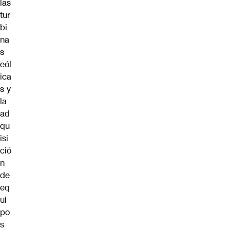
las
tur
bi
na
s
eól
ica
s y
la
ad
qu
isi
ció
n
de
eq
ui
po
s