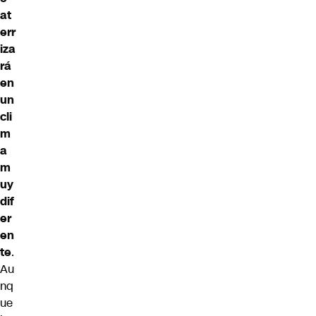
at
err
iza
rá
en
un
cli
m
a
m
uy
dif
er
en
te
.
Au
nq
ue