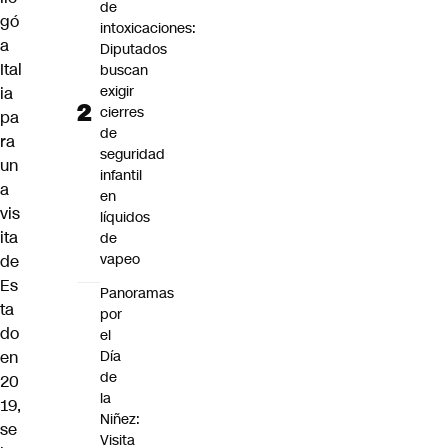
de
gó
intoxicaciones:
a
Diputados
Ital
buscan
exigir
ia
cierres
pa
de
ra
seguridad
un
infantil
a
en
vis
líquidos
ita
de
vapeo
de
Es
Panoramas
ta
por
do
el
Día
en
de
20
la
19,
Niñez:
se
Visita