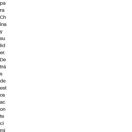
pa
ra
Ch
ina
y
su
líd
er.
De
trá
s
de
est
os
ac
on
te
ci
mi