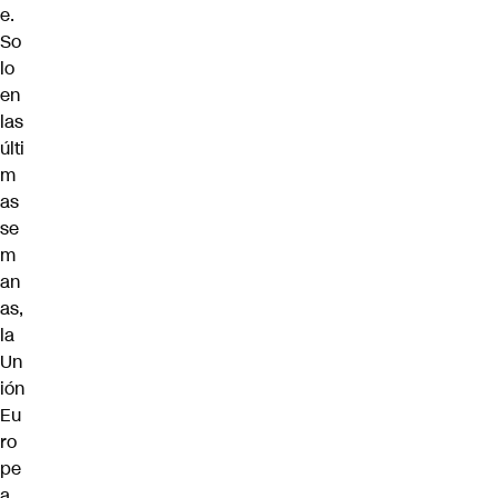
e.
So
lo
en
las
últi
m
as
se
m
an
as,
la
Un
ión
Eu
ro
pe
a