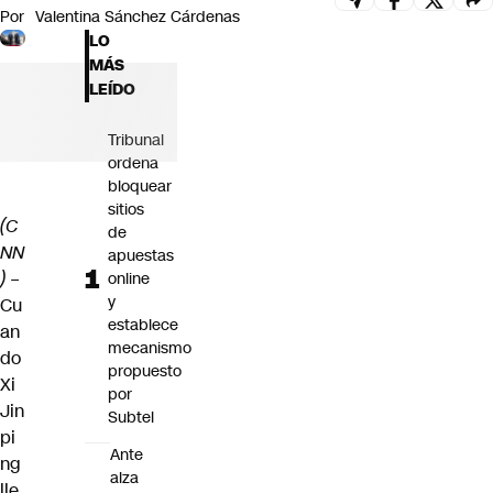
Por
Valentina Sánchez Cárdenas
Futuro 360
LO
Opinión
MÁS
LEÍDO
Tribunal
ordena
bloquear
sitios
(C
de
NN
apuestas
)
–
online
y
Cu
establece
an
mecanismo
do
propuesto
Xi
por
Jin
Subtel
pi
Ante
ng
alza
lle