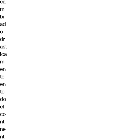
ca
m
bi
ad
o
dr
ást
ica
m
en
te
en
to
do
el
co
nti
ne
nt