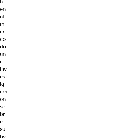
h
en
el
m
ar
co
de
un
a
inv
est
ig
aci
ón
so
br
e
su
bv