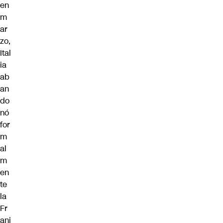
en
m
ar
zo,
Ital
ia
ab
an
do
nó
for
m
al
m
en
te
la
Fr
anj