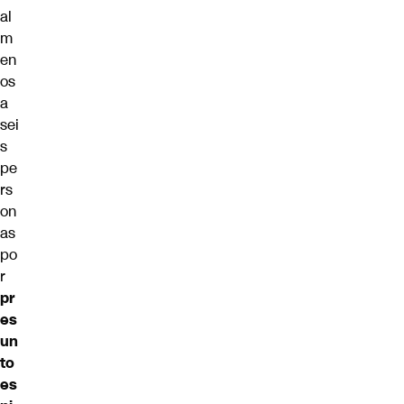
al
m
en
os
a
sei
s
pe
rs
on
as
po
r
pr
es
un
to
es