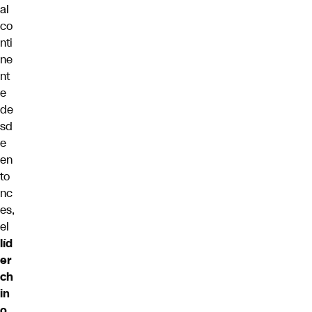
al
co
nti
ne
nt
e
de
sd
e
en
to
nc
es,
el
líd
er
ch
in
o