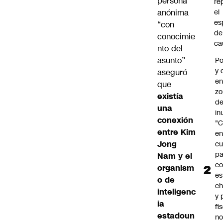
persona
re
anónima
el
es
“con
de
conocimie
ca
nto del
asunto”
Po
y 
aseguró
e
que
zo
existía
d
una
in
conexión
"C
entre Kim
e
Jong
cu
pa
Nam y el
c
organism
es
o de
ch
inteligenc
y 
ia
fi
estadoun
no