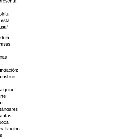
presenta
píritu
 esta
usa"
duje
casas
n
nas
e
undación:
onstruir
n
alquier
rte
on
tándares
antas
poca
scalización
s