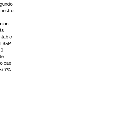
egundo
imestre:
a
ción
ás
ntable
l S&P
00
te
o cae
si 7%