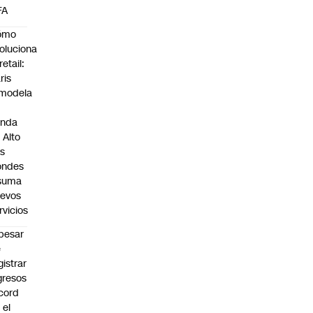
FA
ómo
oluciona
retail:
ris
modela
enda
 Alto
s
ondes
 suma
evos
rvicios
pesar
e
gistrar
gresos
cord
 el