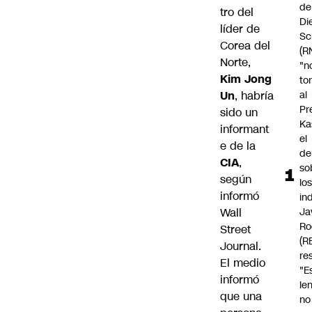
de
tro del
Di
líder de
Sc
Corea del
(R
Norte,
"n
Kim Jong
to
Un
, habría
al
Pr
sido un
Ka
informant
el
e de la
de
CIA
,
so
según
lo
informó
in
Wall
Ja
Ro
Street
(R
Journal
.
re
El medio
"E
informó
le
que una
no