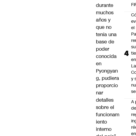
FI
durante
muchos
C
años y
ev
que no
el 
tenía una
Pa
re
base de
su
poder
ti
conocida
en
en
La
Pyongyan
C
g, pudiera
y
proporcio
nu
se
nar
detalles
A 
sobre el
d
funcionam
re
in
iento
ré
interno
en