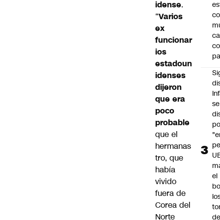
idense
.
es
co
“
Varios
m
ex
ca
funcionar
c
ios
pa
estadoun
Si
idenses
di
dijeron
In
que era
se
poco
di
probable
po
que el
"e
pe
hermanas
U
tro, que
ma
había
el
vivido
bo
fuera de
lo
Corea del
to
Norte
de