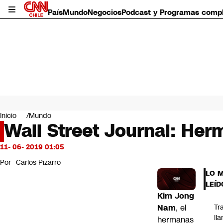
País
Mundo
Negocios
Podcast y Programas comp
País
Mundo
Inicio
Mundo
Negocios
Wall Street Journal: Her
Deportes
Programas completos
11- 06- 2019 01:05
Cultura
Por
Carlos Pizarro
Servicios
LO 
Bits
LEÍD
CNN Data
Kim Jong
CNN tiempo
Nam
, el
Tr
Futuro 360
ll
hermanas
Opinión