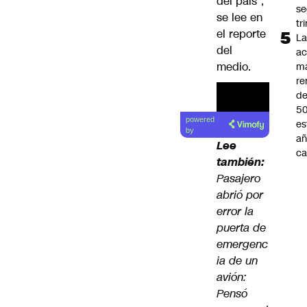
del país”,
s
se lee en
tr
el reporte
L
del
ac
medio.
m
re
de
5
Lea el
powered
es
artículo
by
añ
Lee
ca
también:
Pasajero
abrió por
error la
puerta de
emergenc
ia de un
avión:
Pensó