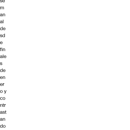
se
m
an
al
de
sd
e
fin
ale
s
de
en
er
o y
co
ntr
ast
an
do