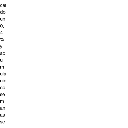
caí
do
un
0,
4
%
y
ac
u
m
ula
cin
co
se
m
an
as
se