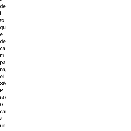
de
l
to
qu
e
de
ca
m
pa
na,
el
S&
P
50
0
caí
a
un