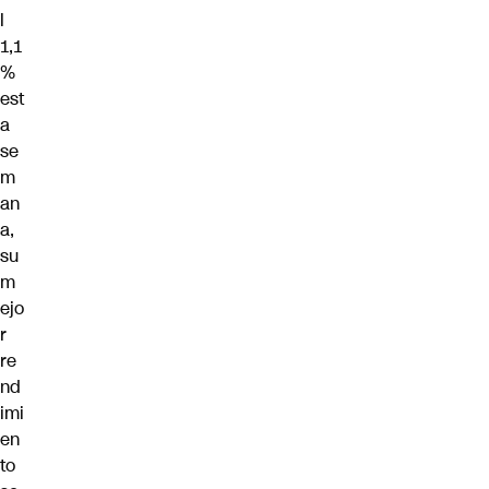
l
1,1
%
est
a
se
m
an
a,
su
m
ejo
r
re
nd
imi
en
to