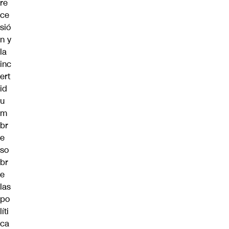
re
ce
sió
n y
la
inc
ert
id
u
m
br
e
so
br
e
las
po
líti
ca