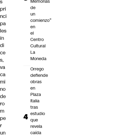
Memorias
s
de
pri
un
nci
comienzo”
pa
en
les
el
ín
Centro
di
Cultural
La
ce
Moneda
s,
va
Orrego
ca
defiende
mi
obras
en
no
Plaza
de
Italia
ro
tras
m
estudio
pe
que
r
revela
un
caída