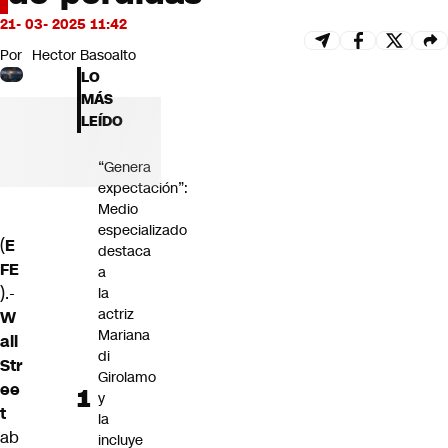
Futuro 360
21- 03- 2025 11:42
Opinión
Por
Hector Basoalto
LO
MÁS
LEÍDO
“Genera
expectación”:
Medio
especializado
(
E
destaca
FE
a
).-
la
actriz
W
Mariana
all
di
Str
Girolamo
ee
y
t
la
ab
incluye