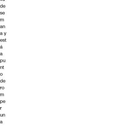
de
se
m
an
a y
est
á
a
pu
nt
o
de
ro
m
pe
r
un
a