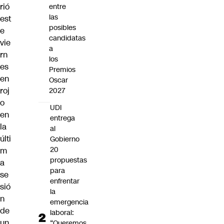
rió
entre
las
est
posibles
e
candidatas
vie
a
rn
los
es
Premios
en
Oscar
roj
2027
o
UDI
en
entrega
la
al
últi
Gobierno
20
m
propuestas
a
para
se
enfrentar
sió
la
n
emergencia
de
laboral:
un
“Queremos