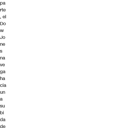
pa
rte
, el
Do
w
Jo
ne
s
na
ve
ga
ha
cia
un
a
su
bi
da
de