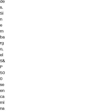
de
s.
Si
n
e
m
ba
rg
o,
el
S&
P
50
0
se
en
ca
mi
na