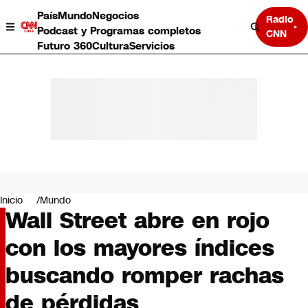
País
Mundo
Negocios
Radio
Podcast y Programas completos
CNN
Futuro 360
Cultura
Servicios
País
Mundo
Negocios
Inicio
Mundo
Wall Street abre en rojo
Deportes
Programas completos
con los mayores índices
Cultura
Servicios
buscando romper rachas
Bits
CNN Data
de pérdidas
CNN tiempo