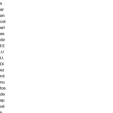
s
ar
an
cel
ari
as
de
EE
.U
U.
Di
ez
mi
nu
tos
de
sp
ué
s