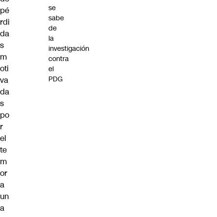
se
pé
sabe
rdi
de
da
la
s
investigación
m
contra
oti
el
PDG
va
da
s
po
r
el
te
m
or
a
un
a