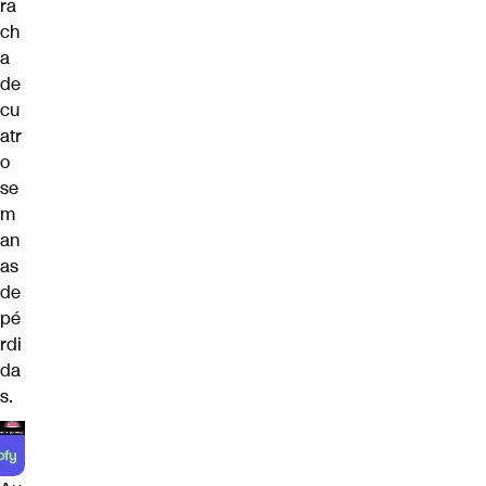
ra
ch
a
de
cu
atr
o
se
m
an
as
de
pé
rdi
da
s.