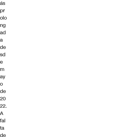
ás
pr
olo
ng
ad
a
de
sd
e
m
ay
o
de
20
22.
A
fal
ta
de