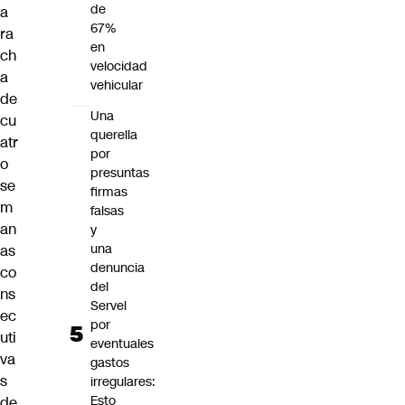
de
a
67%
ra
en
ch
velocidad
a
vehicular
de
Una
cu
querella
atr
por
o
presuntas
se
firmas
m
falsas
an
y
una
as
denuncia
co
del
ns
Servel
ec
por
uti
eventuales
va
gastos
s
irregulares:
Esto
de