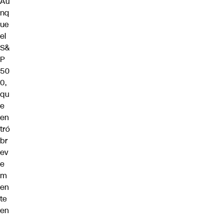
Au
nq
ue
el
S&
P
50
0,
qu
e
en
tró
br
ev
e
m
en
te
en