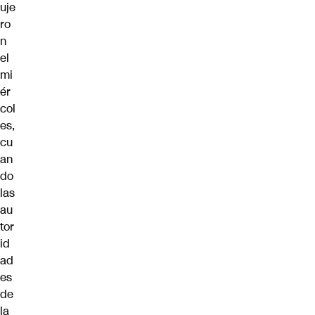
uje
ro
n
el
mi
ér
col
es,
cu
an
do
las
au
tor
id
ad
es
de
la