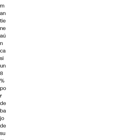
m
an
tie
ne
aú
n
ca
si
un
8
%
po
r
de
ba
jo
de
su