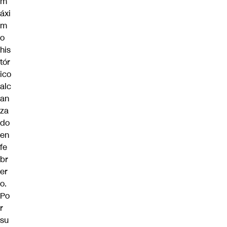
m
áxi
m
o
his
tór
ico
alc
an
za
do
en
fe
br
er
o.
Po
r
su