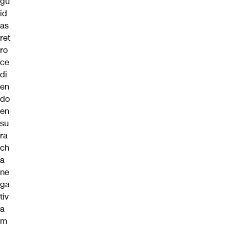
gu
id
as
ret
ro
ce
di
en
do
en
su
ra
ch
a
ne
ga
tiv
a
m