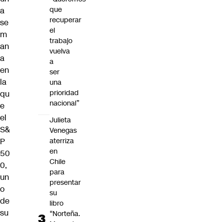
que
a
recuperar
se
el
m
trabajo
an
vuelva
a
a
en
ser
la
una
prioridad
qu
nacional”
e
el
Julieta
S&
Venegas
aterriza
P
en
50
Chile
0,
para
un
presentar
o
su
de
libro
su
“Norteña.