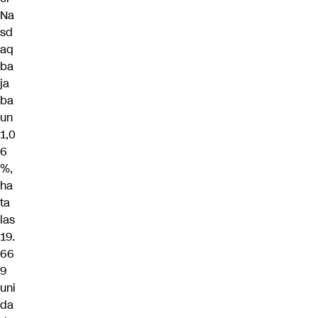
Na
sd
aq
ba
ja
ba
un
1,0
6
%,
ha
ta
las
19.
66
9
uni
da