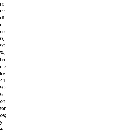
ro
ce
dí
a
un
0,
90
%,
ha
sta
los
41.
90
6
en
ter
os;
y
el