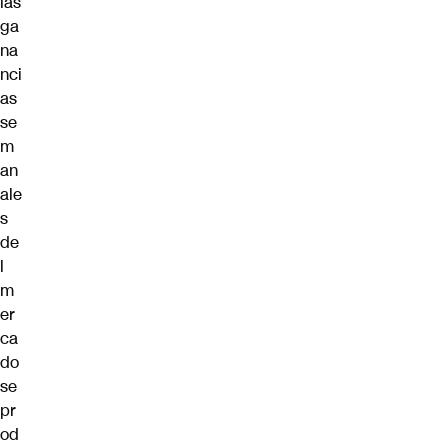
las
ga
na
nci
as
se
m
an
ale
s
de
l
m
er
ca
do
se
pr
od