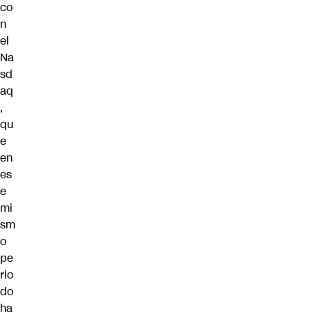
co
n
el
Na
sd
aq
,
qu
e
en
es
e
mi
sm
o
pe
rio
do
ha