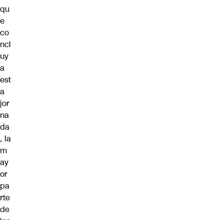
qu
e
co
ncl
uy
a
est
a
jor
na
da
, la
m
ay
or
pa
rte
de