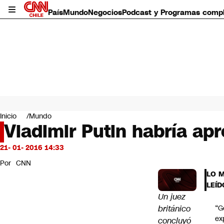
País
Mundo
Negocios
Podcast y Programas comp
País
Mundo
Inicio
Mundo
Negocios
Vladimir Putin habría ap
Deportes
Programas completos
21- 01- 2016 14:33
Cultura
Por
CNN
Servicios
LO 
Bits
LEÍD
CNN Data
Un juez
CNN tiempo
británico
“G
Futuro 360
ex
concluyó
Opinión