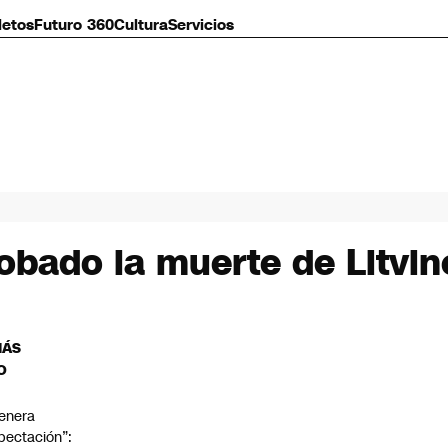
letos
Futuro 360
Cultura
Servicios
robado la muerte de Litvi
MÁS
O
enera
pectación”: