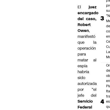
pa
pr
El
juez
su
encargado
“N
del caso,
M
Robert
de
Owen
,
co
manifestó
en
Ce
que la
Cu
operación
L
para
M
matar al
Or
espía
de
habría
ob
sido
e
autorizada
Pl
por “el
Ita
jefe del
tr
Servicio
es
q
Federal