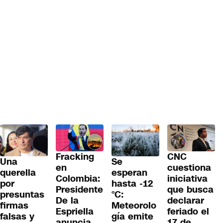
Fracking
CNC
Una
Se
en
cuestiona
querella
esperan
Colombia:
iniciativa
por
hasta -12
Presidente
que busca
presuntas
°C:
De la
declarar
firmas
Meteorolo
Espriella
feriado el
falsas y
gía emite
anuncia
17 de