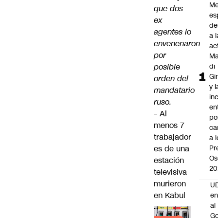
Me
que dos
es
ex
de
agentes lo
a l
envenenaron
ac
por
Ma
posible
di
Gi
orden del
y l
mandatario
in
ruso.
en
–
Al
po
menos 7
ca
trabajador
a 
es de una
Pr
Os
estación
20
televisiva
murieron
UD
en Kabul
en
al
Go