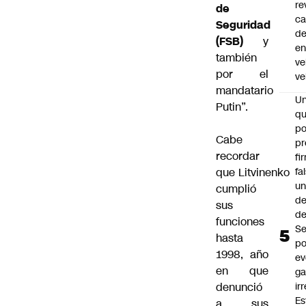
re
de
ca
Seguridad
d
(FSB)
y
e
también
ve
por el
ve
mandatario
U
Putin”.
qu
po
Cabe
pr
recordar
fi
fa
que
Litvinenko
u
cumplió
de
sus
de
funciones
Se
hasta
po
1998, año
ev
en que
ga
ir
denunció
Es
a sus