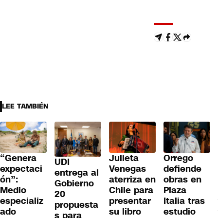
LEE TAMBIÉN
“Genera
Julieta
Orrego
UDI
expectaci
Venegas
defiende
entrega al
ón”:
aterriza en
obras en
Gobierno
Medio
Chile para
Plaza
20
especializ
presentar
Italia tras
propuesta
ado
su libro
estudio
s para