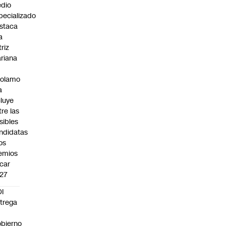
dio
pecializado
staca
a
triz
riana
rolamo
a
cluye
tre las
sibles
ndidatas
los
emios
car
27
I
trega
bierno