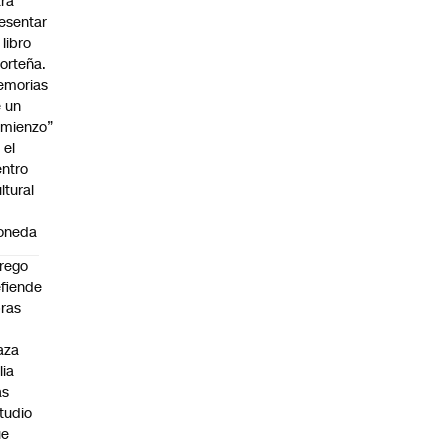
ra
esentar
 libro
orteña.
emorias
 un
mienzo”
 el
ntro
ltural
a
oneda
rego
fiende
ras
n
aza
lia
as
tudio
ue