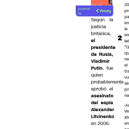
2
Lea el
powered
pr
artículo
by
pa
Según la
en
justicia
la
británica,
em
el
la
“
presidente
q
de Rusia,
re
Vladimir
el
Putin
, fue
tr
quien
vu
probablemente
se
aprobó el
pr
na
asesinato
del espía
Ju
Alexander
V
Litvinenko
at
en 2006.
en