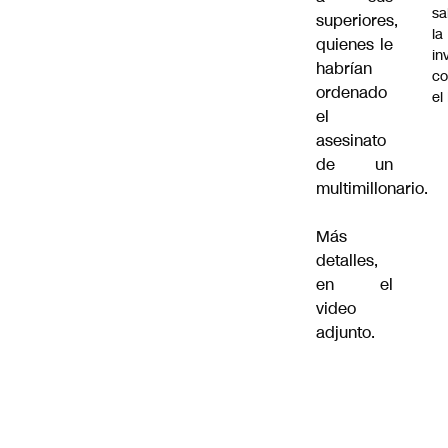
sa
superiores,
la
quienes le
in
habrían
co
ordenado
el
el
asesinato
de un
multimillonario.
Más
detalles,
en el
video
adjunto.