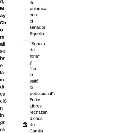
d,
la
M
polémica
con
ay
el
Ch
senador
o
Squella
m
ali
,
"Señora
de
so
feria"
br
y
e
"se
la
le
in
salió
di
lo
ca
poblacional":
Ferias
ció
Libres
n
rechazan
in
dichos
gr
de
es
Camila