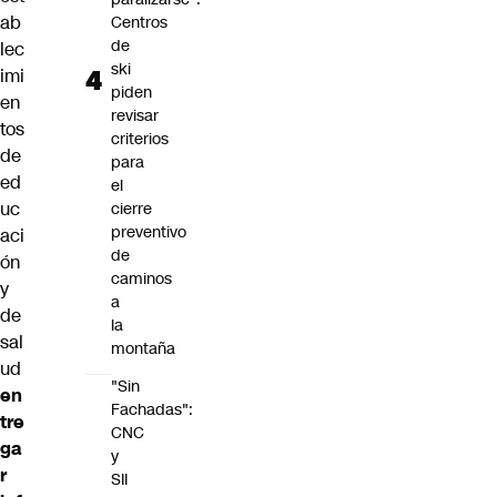
ab
Centros
de
lec
ski
imi
piden
en
revisar
tos
criterios
de
para
ed
el
uc
cierre
preventivo
aci
de
ón
caminos
y
a
de
la
sal
montaña
ud
"Sin
en
Fachadas":
tre
CNC
ga
y
r
SII