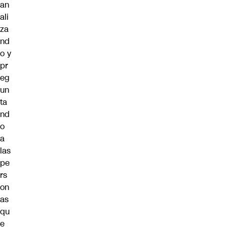
an
ali
za
nd
o y
pr
eg
un
ta
nd
o
a
las
pe
rs
on
as
qu
e