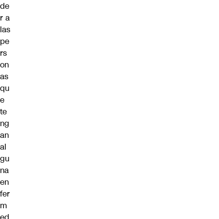
de
r a
las
pe
rs
on
as
qu
e
te
ng
an
al
gu
na
en
fer
m
ed