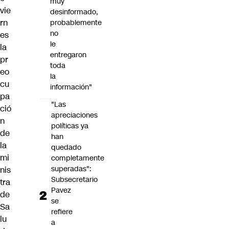
muy
vie
desinformado,
rn
probablemente
no
es
le
la
entregaron
pr
toda
eo
la
cu
información"
pa
"Las
ció
apreciaciones
n
políticas ya
de
han
la
quedado
mi
completamente
superadas":
nis
Subsecretario
tra
Pavez
de
se
Sa
refiere
lu
a