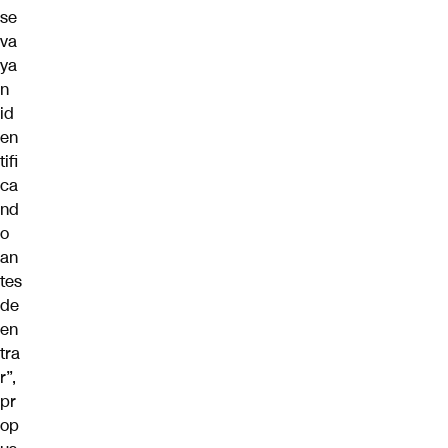
se
va
ya
n
id
en
tifi
ca
nd
o
an
tes
de
en
tra
r”,
pr
op