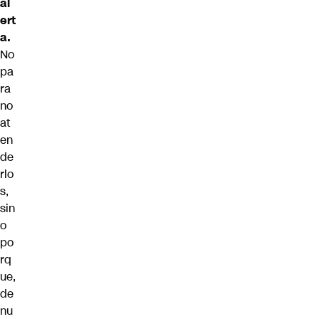
al
ert
a.
No
pa
ra
no
at
en
de
rlo
s,
sin
o
po
rq
ue,
de
nu