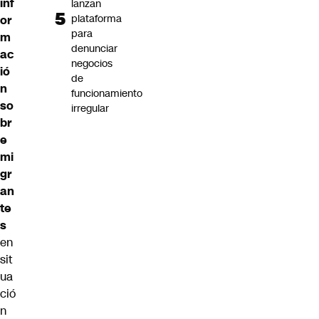
inf
lanzan
plataforma
or
para
m
denunciar
ac
negocios
ió
de
n
funcionamiento
so
irregular
br
e
mi
gr
an
te
s
en
sit
ua
ció
n