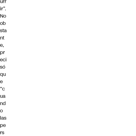
urr
ir”.
No
ob
sta
nt
e,
pr
eci
só
qu
e
“c
ua
nd
o
las
pe
rs