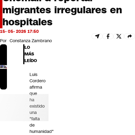
Futuro 360
migrantes irregulares en
Opinión
hospitales
15- 05- 2026 17:50
Por
Constanza Zambrano
LO
MÁS
LEÍDO
Luis
Cordero
afirma
que
ha
existido
una
"falta
de
humanidad"