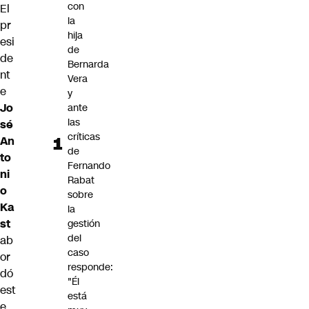
con
El
la
pr
hija
esi
de
de
Bernarda
nt
Vera
e
y
Jo
ante
las
sé
críticas
An
de
to
Fernando
ni
Rabat
o
sobre
Ka
la
st
gestión
del
ab
caso
or
responde:
dó
"Él
est
está
e