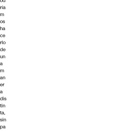
od
ría
m
os
ha
ce
rlo
de
un
a
m
an
er
a
dis
tin
ta,
sin
pa