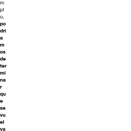
m
pl
o,
po
drí
a
m
os
de
ter
mi
na
r
qu
e
se
vu
el
va