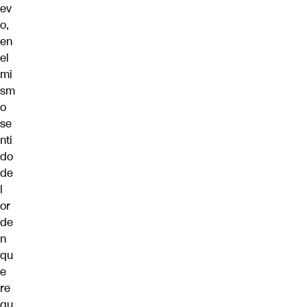
ev
o,
en
el
mi
sm
o
se
nti
do
de
l
or
de
n
qu
e
re
qu