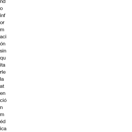
nd
o
inf
or
m
aci
ón
sin
qu
ita
rle
la
at
en
ció
n
m
éd
ica