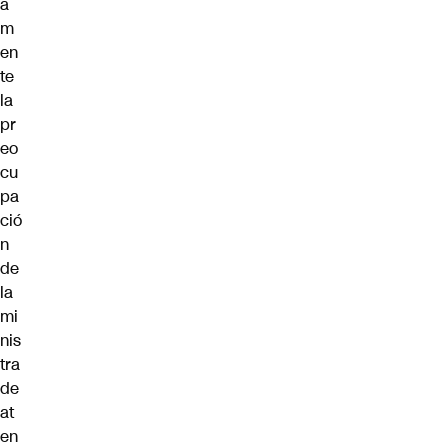
a
m
en
te
la
pr
eo
cu
pa
ció
n
de
la
mi
nis
tra
de
at
en