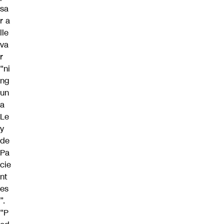
sa
r a
lle
va
r
“ni
ng
un
a
Le
y
de
Pa
cie
nt
es
”.
“P