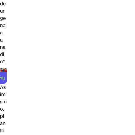
de
ur
ge
nci
a
a
na
di
e”.
As
imi
sm
o,
pl
an
te