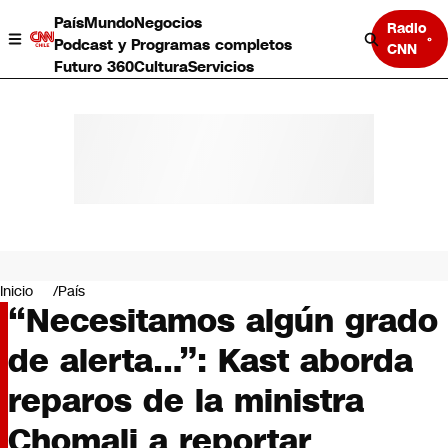
País
Mundo
Negocios
Radio
Podcast y Programas completos
CNN
Futuro 360
Cultura
Servicios
País
Mundo
Negocios
Inicio
País
“Necesitamos algún grado
Deportes
Programas completos
de alerta…”: Kast aborda
Cultura
Servicios
reparos de la ministra
Bits
CNN Data
Chomali a reportar
CNN tiempo