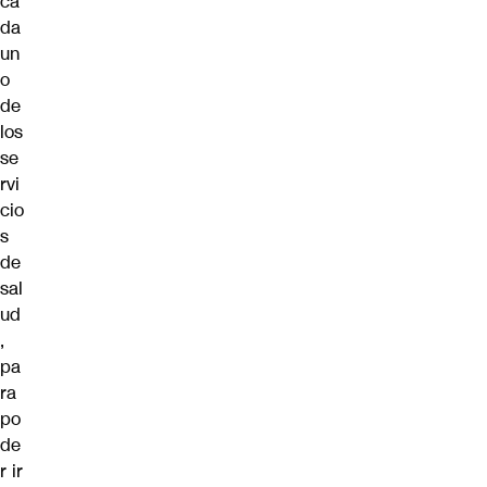
ca
da
un
o
de
los
se
rvi
cio
s
de
sal
ud
,
pa
ra
po
de
r ir