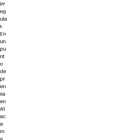
irr
eg
ula
r.
En
un
pu
nt
o
de
pr
en
sa
en
At
ac
a
m
a,