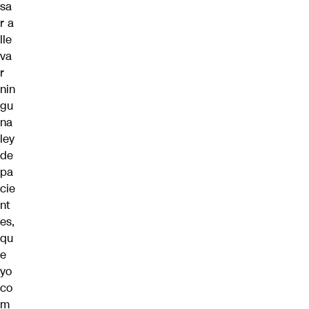
sa
r a
lle
va
r
nin
gu
na
ley
de
pa
cie
nt
es,
qu
e
yo
co
m