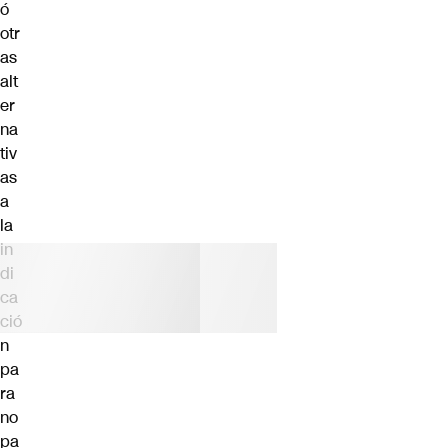
ó
otr
as
alt
er
na
tiv
as
a
la
in
di
ca
ció
n
pa
ra
no
pa