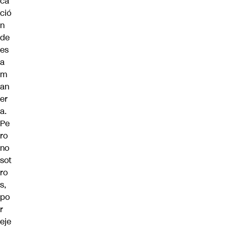
ca
ció
n
de
es
a
m
an
er
a.
Pe
ro
no
sot
ro
s,
po
r
eje