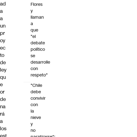
ad
Flores
a
y
llaman
a
a
un
que
pr
"el
oy
debate
ec
político
to
se
de
desarrolle
con
ley
respeto"
qu
e
"Chile
or
debe
convivir
de
con
na
la
rá
nieve
a
y
los
no
est
paralizarse":