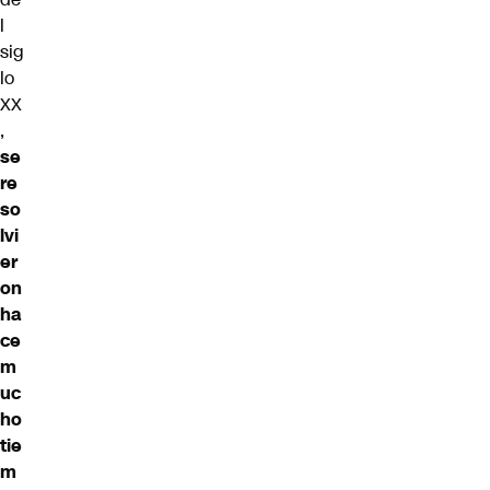
l
sig
lo
XX
,
se
re
so
lvi
er
on
ha
ce
m
uc
ho
tie
m