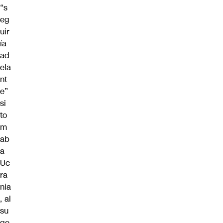
“s
eg
uir
ía
ad
ela
nt
e”
si
to
m
ab
a
Uc
ra
nia
, al
su
ge