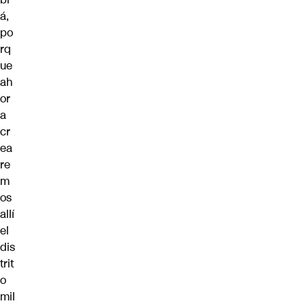
á,
po
rq
ue
ah
or
a
cr
ea
re
m
os
allí
el
dis
trit
o
mil