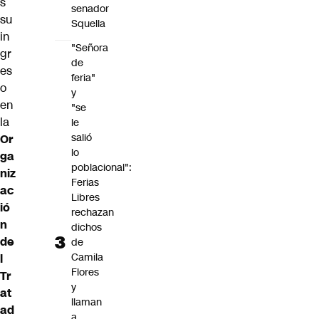
s
senador
su
Squella
in
"Señora
gr
de
es
feria"
o
y
en
"se
la
le
salió
Or
lo
ga
poblacional":
niz
Ferias
ac
Libres
ió
rechazan
n
dichos
de
de
Camila
l
Flores
Tr
y
at
llaman
ad
a