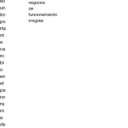
so
negocios
un
de
im
funcionamiento
irregular
po
rta
nt
e
ca
m
bi
o
en
el
pa
no
ra
m
a
de