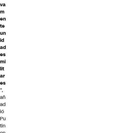
va
m
en
te
un
id
ad
es
mi
lit
ar
es
“,
añ
ad
ió
Pu
tin
en