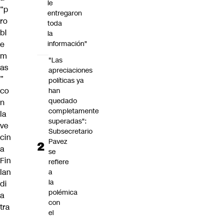
le
“p
entregaron
ro
toda
bl
la
e
información"
m
"Las
as
apreciaciones
”
políticas ya
co
han
quedado
n
completamente
la
superadas":
ve
Subsecretario
cin
Pavez
a
se
Fin
refiere
lan
a
la
di
polémica
a
con
tra
el