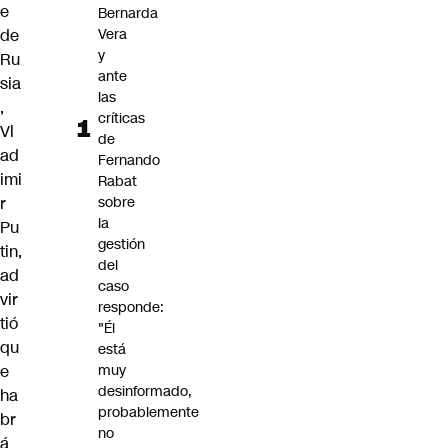
e
Bernarda
de
Vera
y
Ru
ante
sia
las
,
críticas
Vl
de
ad
Fernando
imi
Rabat
r
sobre
la
Pu
gestión
tin
,
del
ad
caso
vir
responde:
tió
"Él
qu
está
e
muy
desinformado,
ha
probablemente
br
no
á