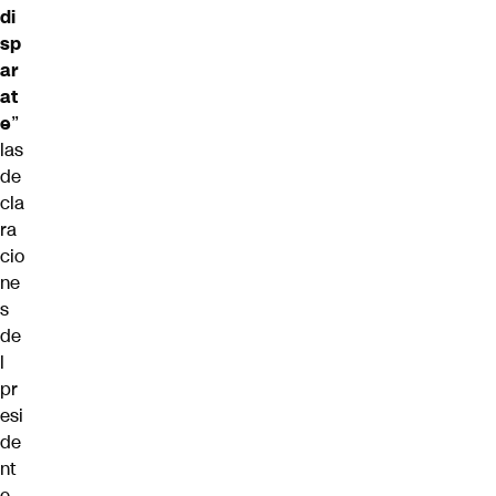
di
sp
ar
at
e
”
las
de
cla
ra
cio
ne
s
de
l
pr
esi
de
nt
e