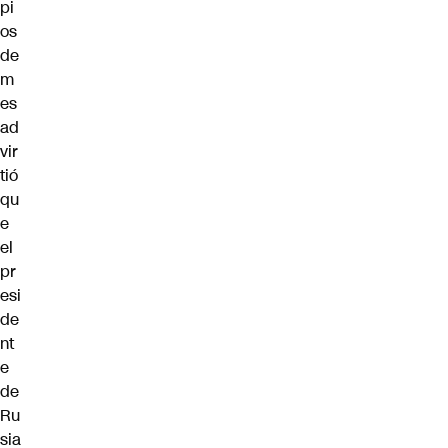
pi
os
de
m
es
ad
vir
tió
qu
e
el
pr
esi
de
nt
e
de
Ru
sia