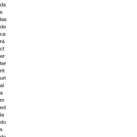
da
s
las
de
ca
rá
ct
er
ter
rit
ori
al
a
m
ed
ia
do
s
de