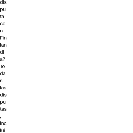
dis
pu
ta
co
n
Fin
lan
di
a?
To
da
s
las
dis
pu
tas
,
inc
lui