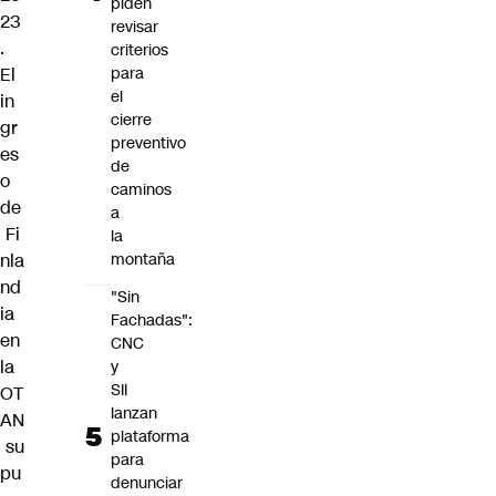
piden
23
revisar
.
criterios
El
para
el
in
cierre
gr
preventivo
es
de
o
caminos
de
a
Fi
la
nla
montaña
nd
"Sin
ia
Fachadas":
en
CNC
la
y
SII
OT
lanzan
AN
plataforma
su
para
pu
denunciar