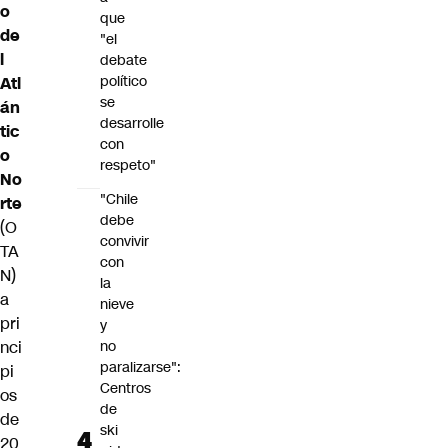
o
que
de
"el
l
debate
político
Atl
se
án
desarrolle
tic
con
o
respeto"
No
"Chile
rte
debe
(O
convivir
TA
con
N)
la
a
nieve
pri
y
nci
no
paralizarse":
pi
Centros
os
de
de
ski
20