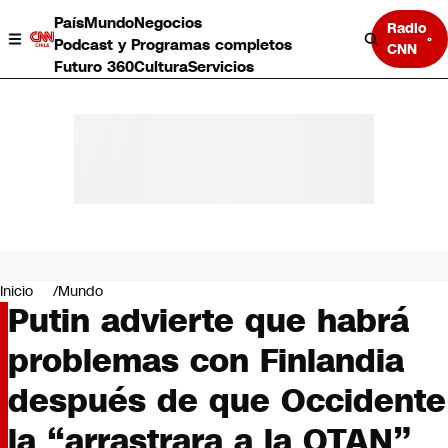
País
Mundo
Negocios
Radio
Podcast y Programas completos
CNN
Futuro 360
Cultura
Servicios
País
Mundo
Negocios
Inicio
Mundo
Putin advierte que habrá
Deportes
Programas completos
problemas con Finlandia
Cultura
Servicios
después de que Occidente
Bits
CNN Data
la “arrastrara a la OTAN”
CNN tiempo