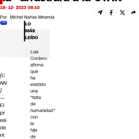
Futuro 360
18- 12- 2023 08:10
Opinión
Por
Michel Nahas Miranda
LO
MÁS
LEÍDO
Luis
Cordero
afirma
que
(C
ha
NN
existido
)
una
—
"falta
de
El
humanidad"
pr
con
esi
la
de
hija
nt
de