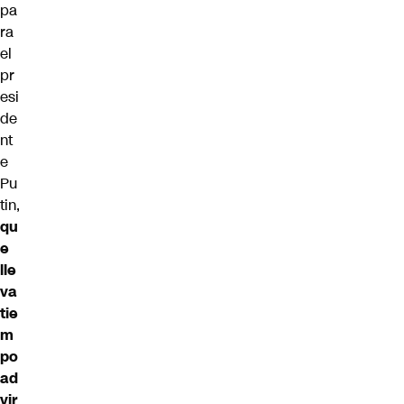
pa
ra
el
pr
esi
de
nt
e
Pu
tin,
qu
e
lle
va
tie
m
po
ad
vir