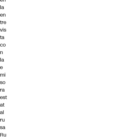
la
en
tre
vis
ta
co
n
la
e
mi
so
ra
est
at
al
ru
sa
Ru