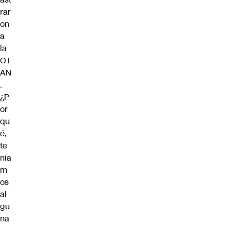
rar
on
a
la
OT
AN
.
¿P
or
qu
é,
te
nía
m
os
al
gu
na