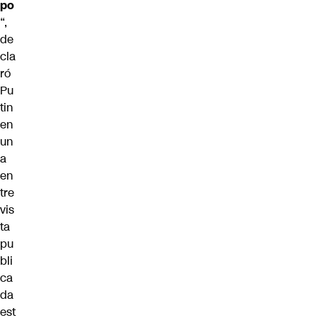
po
“,
de
cla
ró
Pu
tin
en
un
a
en
tre
vis
ta
pu
bli
ca
da
est