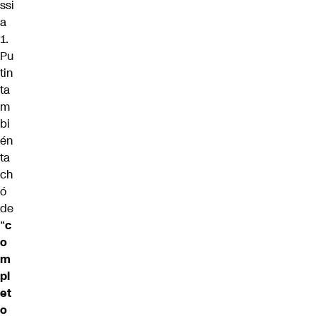
ssi
a
1.
Pu
tin
ta
m
bi
én
ta
ch
ó
de
“
c
o
m
pl
et
o