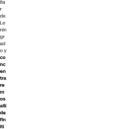
ita
r
de
Le
nin
gr
ad
o y
co
nc
en
tra
re
m
os
allí
de
fin
iti