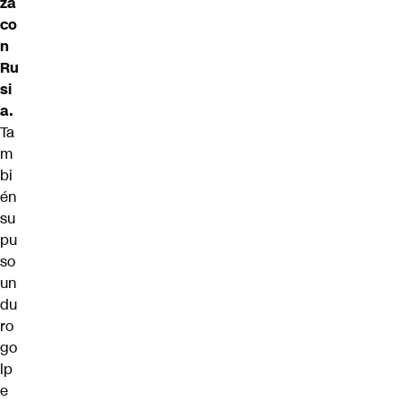
za
co
n
Ru
si
a.
Ta
m
bi
én
su
pu
so
un
du
ro
go
lp
e