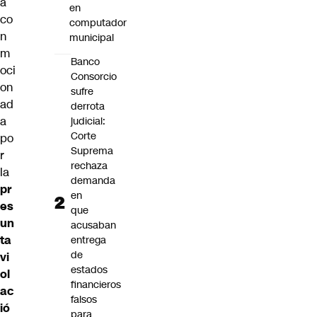
á
en
co
computador
n
municipal
m
Banco
oci
Consorcio
on
sufre
ad
derrota
a
judicial:
Corte
po
Suprema
r
rechaza
la
demanda
pr
en
es
que
un
acusaban
ta
entrega
de
vi
estados
ol
financieros
ac
falsos
ió
para