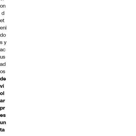
on
d
et
eni
do
s y
ac
us
ad
os
de
vi
ol
ar
pr
es
un
ta