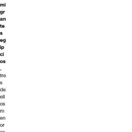
mi
gr
an
te
s
eg
ip
ci
os
,
tre
s
de
ell
os
m
en
or