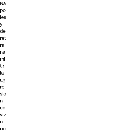
Ná
po
les
y
de
ret
ra
ns
mi
tir
la
ag
re
sió
n
en
viv
o
po