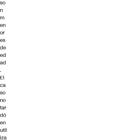
so
n
m
en
or
es
de
ed
ad
.
El
ca
so
no
tar
dó
en
util
iza