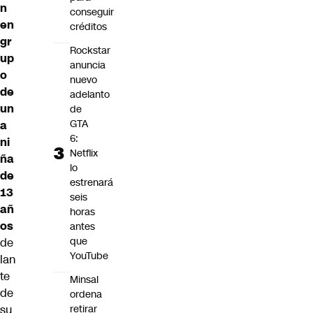
n
conseguir
en
créditos
gr
Rockstar
up
anuncia
o
nuevo
de
adelanto
un
de
GTA
a
6:
ni
Netflix
ña
lo
de
estrenará
13
seis
añ
horas
os
antes
que
de
YouTube
lan
te
Minsal
de
ordena
su
retirar