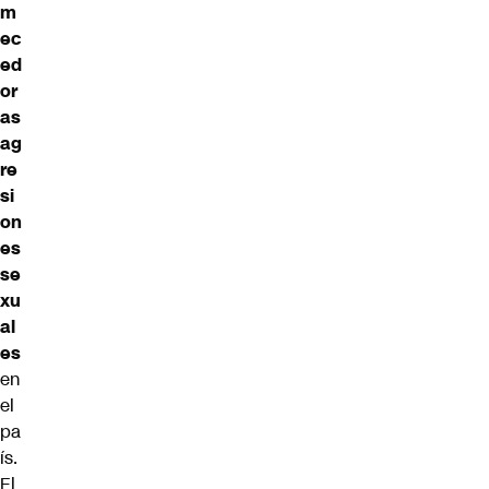
m
ec
ed
or
as
ag
re
si
on
es
se
xu
al
es
en
el
pa
ís.
El