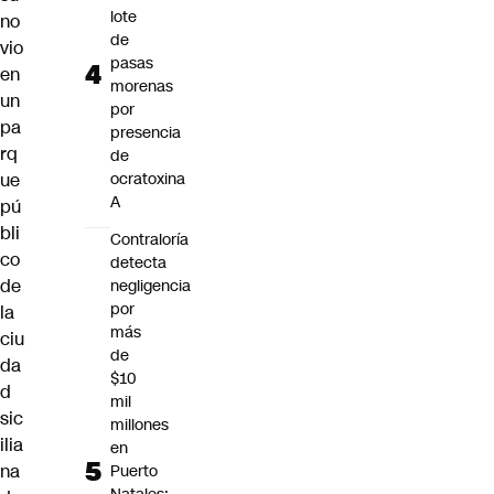
lote
no
de
vio
pasas
en
morenas
un
por
pa
presencia
rq
de
ue
ocratoxina
A
pú
bli
Contraloría
co
detecta
de
negligencia
por
la
más
ciu
de
da
$10
d
mil
sic
millones
ilia
en
na
Puerto