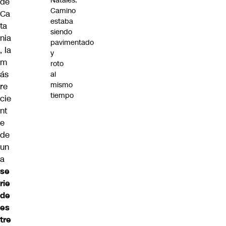
Natales:
de
Camino
Ca
estaba
ta
siendo
nia
pavimentado
, la
y
m
roto
ás
al
mismo
re
tiempo
cie
nt
e
de
un
a
se
rie
de
es
tre