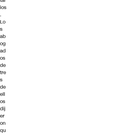
tar
ios
.
Lo
s
ab
og
ad
os
de
tre
s
de
ell
os
dij
er
on
qu