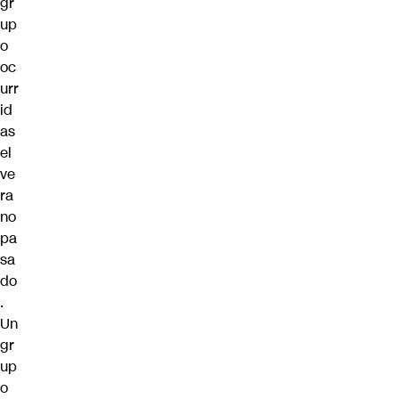
gr
up
o
oc
urr
id
as
el
ve
ra
no
pa
sa
do
.
Un
gr
up
o