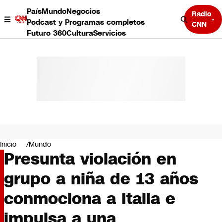
País
Mundo
Negocios
Radio
Podcast y Programas completos
CNN
Futuro 360
Cultura
Servicios
País
Mundo
Negocios
Inicio
Mundo
Presunta violación en
Deportes
Programas completos
grupo a niña de 13 años
Cultura
Servicios
conmociona a Italia e
Bits
CNN Data
impulsa a una
CNN tiempo