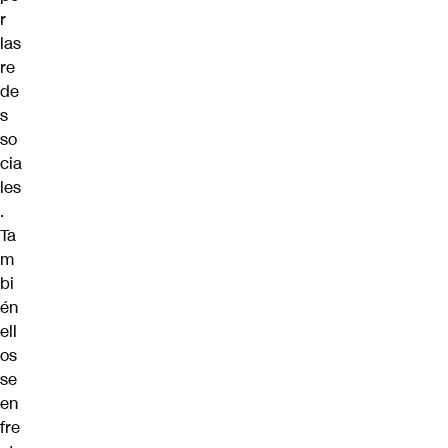
r
las
re
de
s
so
cia
les
.
Ta
m
bi
én
ell
os
se
en
fre