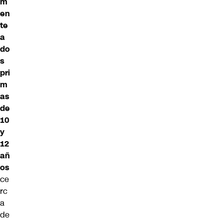
m
en
te
a
do
s
pri
m
as
de
10
y
12
añ
os
ce
rc
a
de