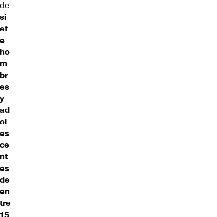
de
si
et
e
ho
m
br
es
y
ad
ol
es
ce
nt
es
de
en
tre
15