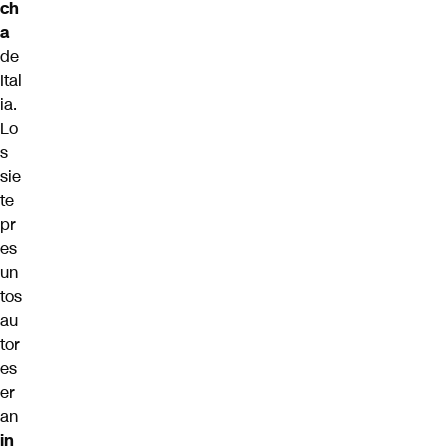
ch
a
de
Ital
ia.
Lo
s
sie
te
pr
es
un
tos
au
tor
es
er
an
in