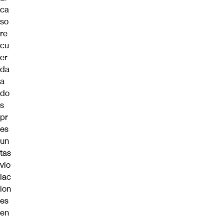
ca
so
re
cu
er
da
a
do
s
pr
es
un
tas
vio
lac
ion
es
en