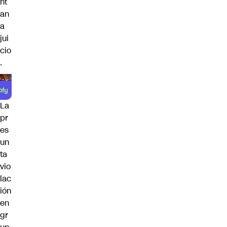
nt
an
a
jui
cio
.
La
pr
es
un
ta
vio
lac
ión
en
gr