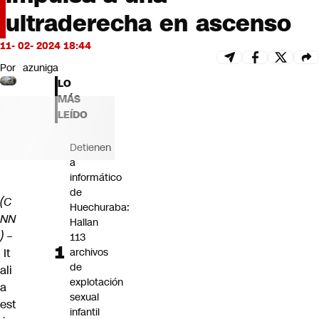
Futuro 360
ultraderecha en ascenso
Opinión
11- 02- 2024 18:44
Por
azuniga
LO
MÁS
LEÍDO
Detienen
a
informático
de
(C
Huechuraba:
NN
Hallan
) –
113
It
archivos
de
ali
explotación
a
sexual
est
infantil