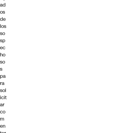
ad
os
de
los
so
sp
ec
ho
so
s
pa
ra
sol
icit
ar
co
m
en