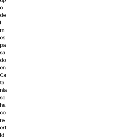
up
o
de
l
m
es
pa
sa
do
en
Ca
ta
nia
se
ha
co
nv
ert
id