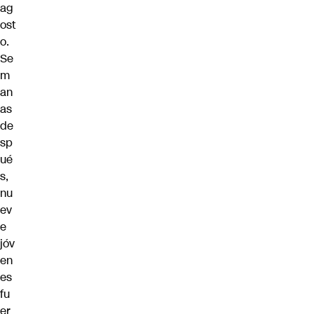
ag
ost
o.
Se
m
an
as
de
sp
ué
s,
nu
ev
e
jóv
en
es
fu
er