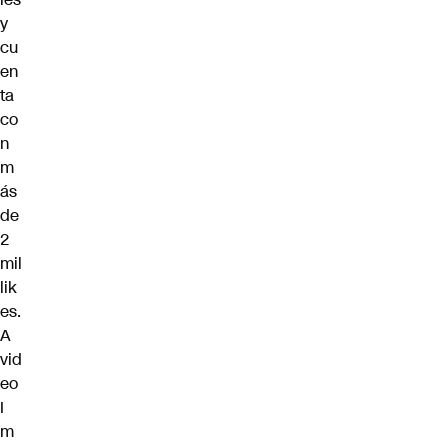
y
cu
en
ta
co
n
m
ás
de
2
mil
lik
es.
A
vid
eo
I
m