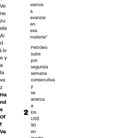
vamos
Ve
a
ne
avanzar
zu
en
ela
esa
Ai
materia"
d
Petróleo
Liv
sube
e y
por
a
segunda
la
semana
ve
consecutiva
y
z
se
Ha
acerca
nd
a
s
los
Of
US$
f
90
Ve
en