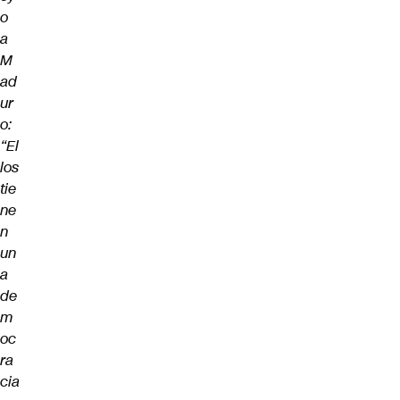
o
a
M
ad
ur
o:
“El
los
tie
ne
n
un
a
de
m
oc
ra
cia