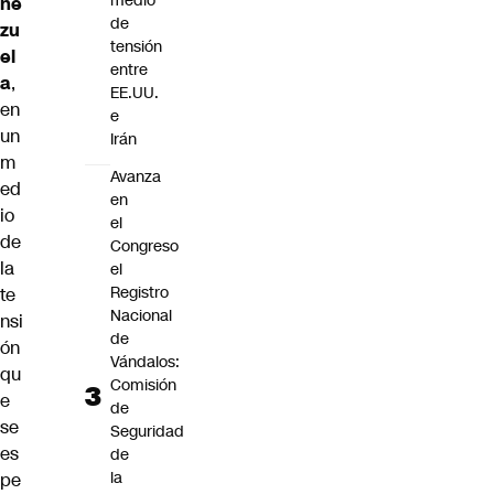
medio
ne
de
zu
tensión
el
entre
a
,
EE.UU.
en
e
un
Irán
m
Avanza
ed
en
io
el
de
Congreso
la
el
Registro
te
Nacional
nsi
de
ón
Vándalos:
qu
Comisión
e
de
se
Seguridad
es
de
la
pe