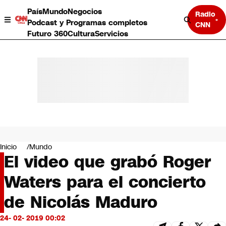
País
Mundo
Negocios
Radio
Podcast y Programas completos
CNN
Futuro 360
Cultura
Servicios
País
Mundo
Negocios
Inicio
Mundo
El video que grabó Roger
Deportes
Programas completos
Waters para el concierto
Cultura
Servicios
de Nicolás Maduro
Bits
CNN Data
24- 02- 2019 00:02
CNN tiempo