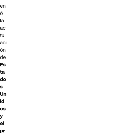
en
ó
la
ac
tu
aci
ón
de
Es
ta
do
s
Un
id
os
y
el
pr