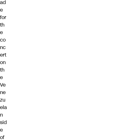
ad
e
for
th
e
co
nc
ert
on
th
e
Ve
ne
zu
ela
n
sid
e
of