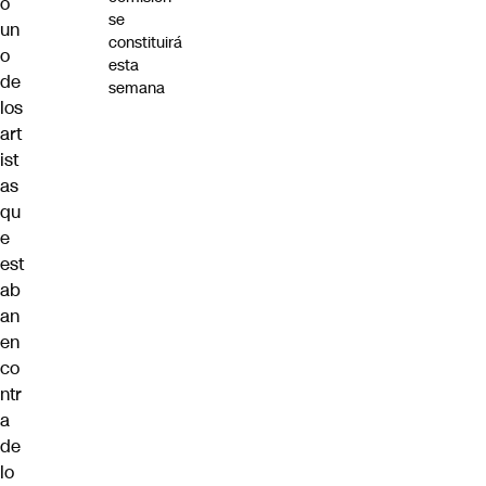
o
se
un
constituirá
o
esta
de
semana
los
art
ist
as
qu
e
est
ab
an
en
co
ntr
a
de
lo