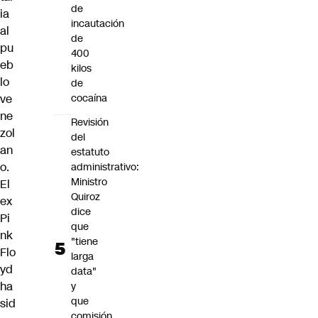
de
ia
incautación
al
de
pu
400
eb
kilos
lo
de
ve
cocaína
ne
Revisión
zol
del
an
estatuto
o.
administrativo:
Ministro
El
Quiroz
ex
dice
Pi
que
nk
"tiene
Flo
larga
yd
data"
ha
y
que
sid
comisión