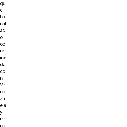
qu
e
ha
est
ad
o
oc
urr
ien
do
co
n
Ve
ne
zu
ela
y
co
nd