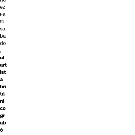
ez
Es
te
sá
ba
do
,
el
art
ist
a
bri
tá
ni
co
gr
ab
ó