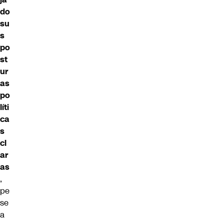
do
su
s
po
st
ur
as
po
líti
ca
s
cl
ar
as
,
pe
se
a