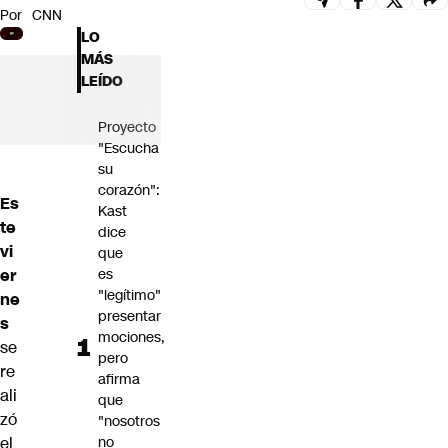
Por
CNN
Futuro 360
LO
Opinión
MÁS
LEÍDO
Proyecto
"Escucha
su
corazón":
Es
Kast
te
dice
vi
que
er
es
"legítimo"
ne
presentar
s
mociones,
se
pero
re
afirma
ali
que
zó
"nosotros
el
no