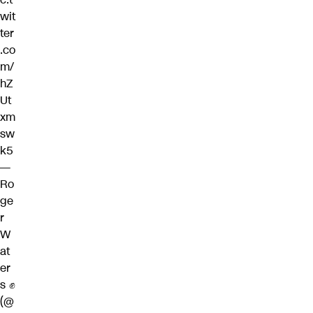
wit
ter
.co
m/
hZ
Ut
xm
sw
k5
—
Ro
ge
r
W
at
er
s ✊
(@