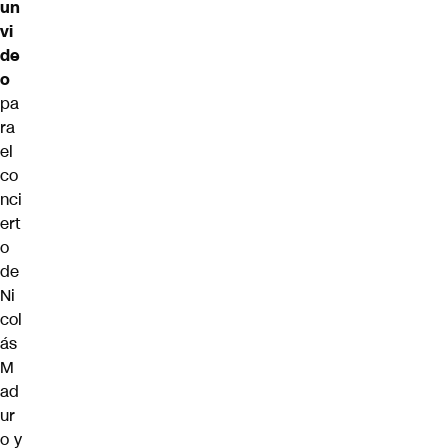
un
vi
de
o
pa
ra
el
co
nci
ert
o
de
Ni
col
ás
M
ad
ur
o y