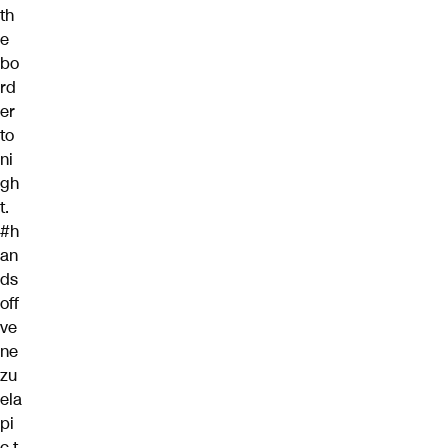
th
e
bo
rd
er
to
ni
gh
t.
#h
an
ds
off
ve
ne
zu
ela
pi
c.t