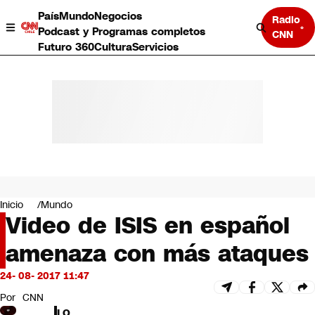
País
Mundo
Negocios
Radio
Podcast y Programas completos
CNN
Futuro 360
Cultura
Servicios
País
Mundo
Negocios
Inicio
Mundo
Video de ISIS en español
Deportes
Programas completos
amenaza con más ataques
Cultura
Servicios
24- 08- 2017 11:47
Bits
CNN Data
Por
CNN
CNN tiempo
LO