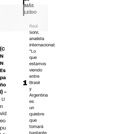
Futuro 360
MÁS
Opinión
LEÍDO
Raúl
Sohr,
analista
internacional:
(C
"Lo
N
que
N
estamos
Es
viendo
entre
pa
Brasil
ño
y
l) –
Argentina
U
es
n
un
vid
quiebre
eo
que
tomará
pu
bastante