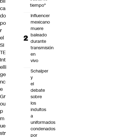
bli
tiempo"
ca
do
Influencer
mexicano
po
muere
r
baleado
el
durante
SI
transmisión
TE
en
Int
vivo
elli
Schalper
ge
y
nc
el
e
debate
Gr
sobre
los
ou
indultos
p
a
m
uniformados
ue
condenados
str
por