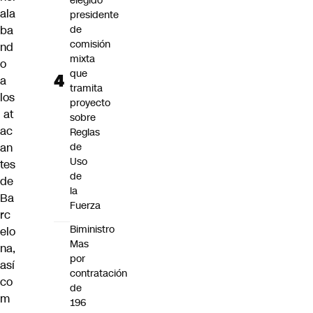
elegido
ala
presidente
ba
de
comisión
nd
mixta
o
que
a
tramita
los
proyecto
at
sobre
ac
Reglas
an
de
Uso
tes
de
de
la
Ba
Fuerza
rc
Biministro
elo
Mas
na
,
por
así
contratación
co
de
m
196