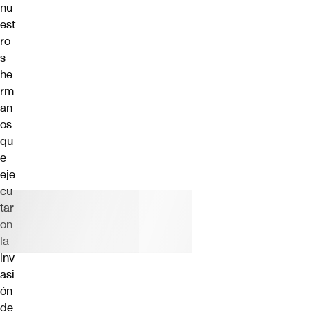
nu
est
ro
s
he
rm
an
os
qu
e
eje
cu
tar
on
la
inv
asi
ón
de