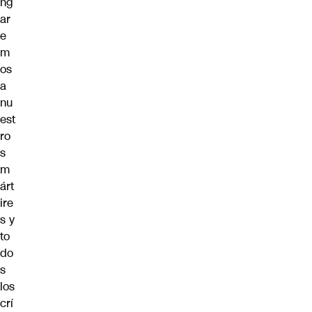
ng
ar
e
m
os
a
nu
est
ro
s
m
árt
ire
s y
to
do
s
los
crí