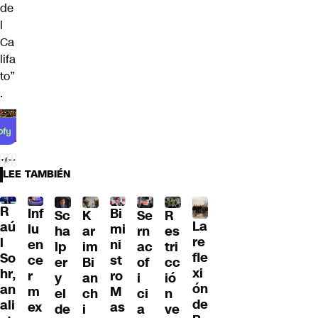
de
l
Ca
lifa
to”
.
LEE TAMBIÉN
R
Inf
Bi
Sc
K
Se
R
La
aú
lu
mi
ha
ar
rn
es
re
l
en
ni
lp
im
ac
tri
fle
So
ce
st
er
Bi
of
cc
xi
hr,
r
ro
y
an
i
ió
ón
an
m
M
el
ch
ci
n
de
ali
ex
as
de
i
a
ve