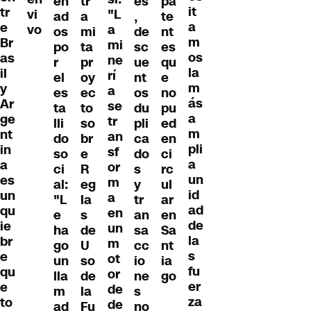
en
tr
es
pa
it
tr
vi
"L
ad
a
,
te
a
e
vo
a
os
mi
de
nt
m
Br
mi
po
ta
sc
es
os
as
ne
r
pr
ue
qu
la
il
rí
el
oy
nt
e
m
y
a
es
ec
os
no
ás
Ar
se
ta
to
du
pu
a
ge
tr
lli
so
pli
ed
m
nt
an
do
br
ca
en
pli
in
sf
so
e
do
ci
a
a
or
ci
R
s
rc
un
es
m
al:
eg
y
ul
id
un
a
"L
la
tr
ar
ad
qu
en
e
s
an
en
de
ie
un
ha
de
sa
Sa
la
br
m
go
U
cc
nt
s
e
ot
un
so
io
ia
fu
qu
or
lla
de
ne
go
er
e
de
m
la
s
za
to
de
ad
Fu
no