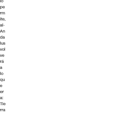
lo
pe
rm
ite,
al-
An
da
lus
vol
ve
rá
a
lo
qu
e
er
a:
Tie
rra