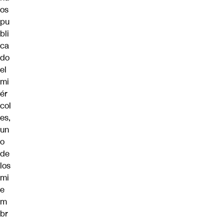
os
pu
bli
ca
do
el
mi
ér
col
es,
un
o
de
los
mi
e
m
br