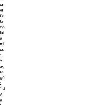
en
el
Es
ta
do
Isl
á
mi
co
”.
Y
ag
re
gó
:
“Si
Al
á