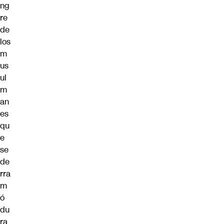
ng
re
de
los
m
us
ul
m
an
es
qu
e
se
de
rra
m
ó
du
ra