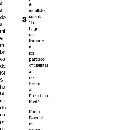
a
el
a
estallido
social:
do
"Le
s
hago
mi
un
e
llamado
m
a
br
los
os
partidos
oficialistas
de
a
ISI
no
S
torear
ha
al
bl
Presidente
an
Kast"
do
Karim
es
Bianchi
pa
es
ñol