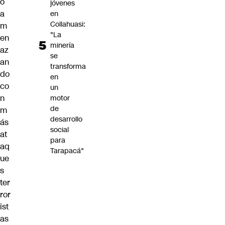
o
jóvenes
a
en
Collahuasi:
m
"La
en
minería
az
se
an
transforma
do
en
co
un
n
motor
de
m
desarrollo
ás
social
at
para
aq
Tarapacá"
ue
s
ter
ror
ist
as