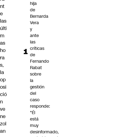
hija
nt
de
e
Bernarda
las
Vera
últi
y
m
ante
las
as
críticas
ho
de
ra
Fernando
s,
Rabat
la
sobre
op
la
osi
gestión
del
ció
caso
n
responde:
ve
"Él
ne
está
zol
muy
an
desinformado,