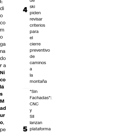
de
E
ski
di
piden
o
revisar
co
criterios
m
para
o
el
ga
cierre
preventivo
na
de
do
caminos
r a
a
Ni
la
co
montaña
lá
"Sin
s
Fachadas":
M
CNC
ad
y
ur
SII
o
,
lanzan
plataforma
pe