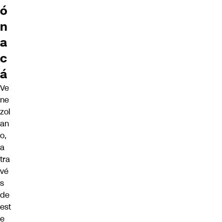
ó
n
a
c
á
Ve
ne
zol
an
o,
a
tra
vé
s
de
est
e