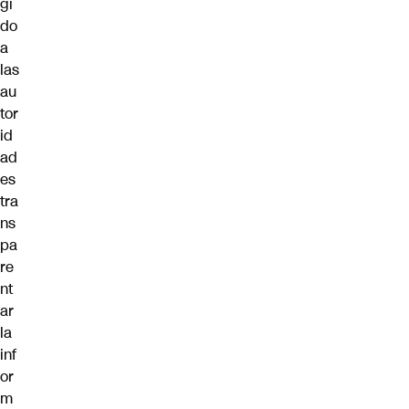
gi
do
a
las
au
tor
id
ad
es
tra
ns
pa
re
nt
ar
la
inf
or
m