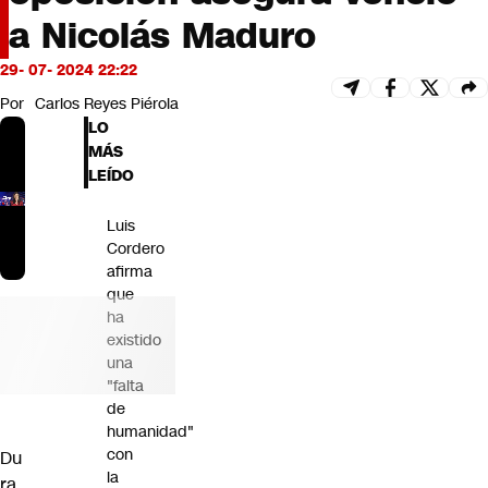
Futuro 360
a Nicolás Maduro
Opinión
29- 07- 2024 22:22
Por
Carlos Reyes Piérola
LO
MÁS
LEÍDO
Luis
Cordero
afirma
que
ha
existido
una
"falta
de
humanidad"
con
Du
la
ra