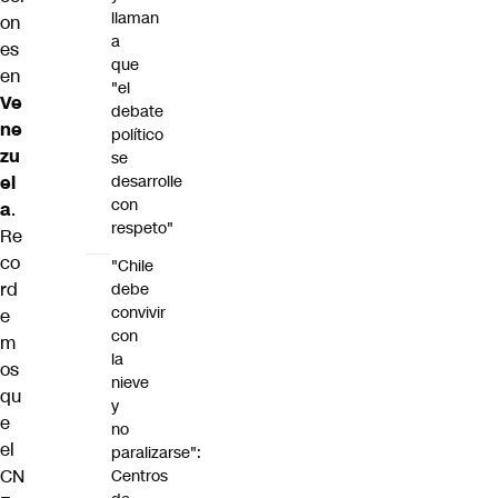
llaman
on
a
es
que
en
"el
Ve
debate
ne
político
zu
se
el
desarrolle
con
a
.
respeto"
Re
co
"Chile
rd
debe
convivir
e
con
m
la
os
nieve
qu
y
e
no
el
paralizarse":
CN
Centros