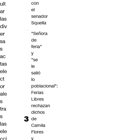
con
ult
el
ar
senador
las
Squella
div
er
"Señora
de
sa
feria"
s
y
ac
"se
tas
le
ele
salió
ct
lo
or
poblacional":
Ferias
ale
Libres
s
rechazan
tra
dichos
s
de
las
Camila
ele
Flores
cci
y