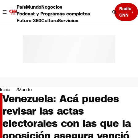
País
Mundo
Negocios
Radio
Podcast y Programas completos
CNN
Futuro 360
Cultura
Servicios
País
Mundo
Negocios
Inicio
Mundo
Venezuela: Acá puedes
Deportes
Programas completos
revisar las actas
Cultura
Servicios
electorales con las que la
Bits
CNN Data
oposición asegura venció
CNN tiempo