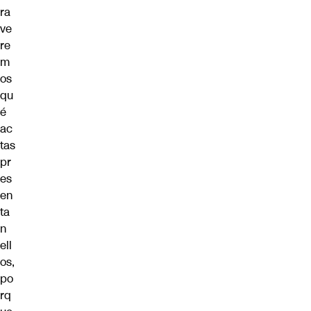
ra
ve
re
m
os
qu
é
ac
tas
pr
es
en
ta
n
ell
os,
po
rq