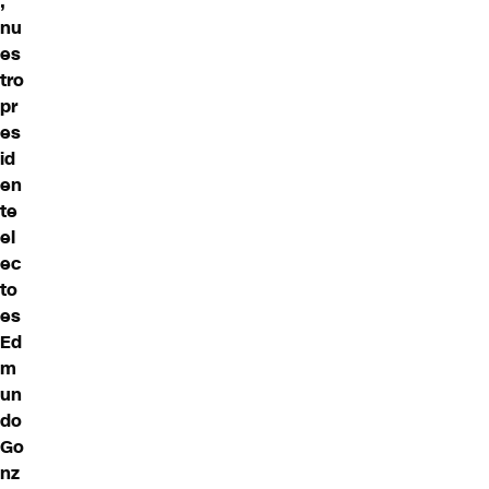
,
nu
es
tro
pr
es
id
en
te
el
ec
to
es
Ed
m
un
do
Go
nz