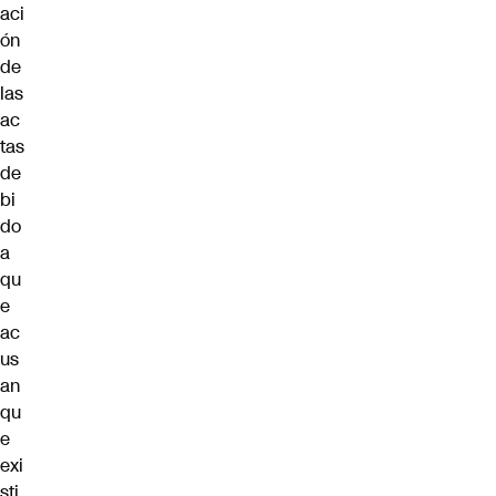
aci
ón
de
las
ac
tas
de
bi
do
a
qu
e
ac
us
an
qu
e
exi
sti