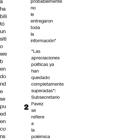
a
probablemente
no
ha
le
bili
entregaron
tó
toda
un
la
siti
información"
o
"Las
we
apreciaciones
b
políticas ya
en
han
do
quedado
nd
completamente
superadas":
e
Subsecretario
se
Pavez
pu
se
ed
refiere
en
a
co
la
ns
polémica