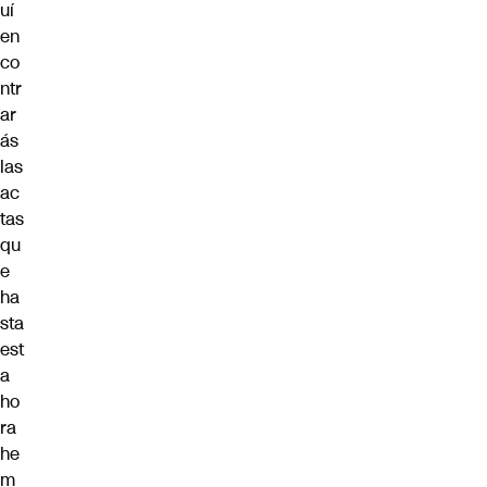
uí
en
co
ntr
ar
ás
las
ac
tas
qu
e
ha
sta
est
a
ho
ra
he
m