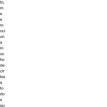
to,
m
e
e
m
oci
on
a
m
uc
ho
de
cir
les
a
to
do
s
qu