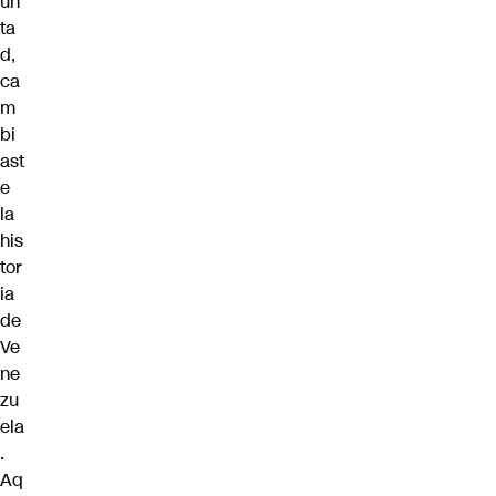
un
ta
d,
ca
m
bi
ast
e
la
his
tor
ia
de
Ve
ne
zu
ela
.
Aq