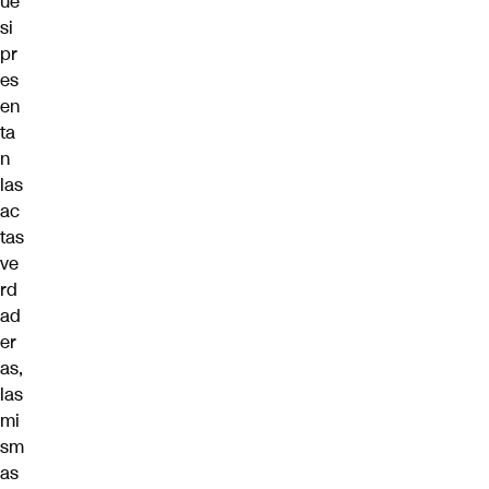
ue
si
pr
es
en
ta
n
las
ac
tas
ve
rd
ad
er
as,
las
mi
sm
as