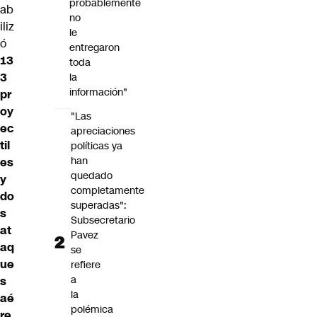
probablemente
ab
no
iliz
le
ó
entregaron
13
toda
3
la
información"
pr
oy
"Las
ec
apreciaciones
til
políticas ya
han
es
quedado
y
completamente
do
superadas":
s
Subsecretario
at
Pavez
aq
se
ue
refiere
a
s
la
aé
polémica
re