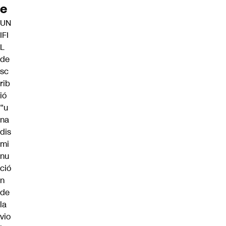
e
UN
IFI
L
de
sc
rib
ió
“u
na
dis
mi
nu
ció
n
de
la
vio