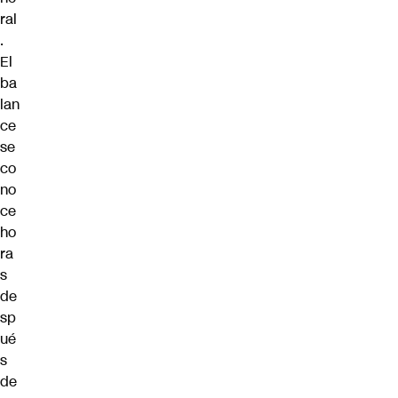
ral
.
El
ba
lan
ce
se
co
no
ce
ho
ra
s
de
sp
ué
s
de