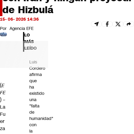
Futuro 360
de Hizbulá
Opinión
15- 06- 2026 14:36
Por
Agencia EFE
LO
MÁS
LEÍDO
Luis
Cordero
afirma
que
(
E
ha
FE
existido
) –
una
"falta
La
de
Fu
humanidad"
er
con
za
la