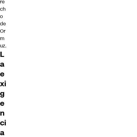
re
ch
o
de
Or
m
uz.
L
a
e
xi
g
e
n
ci
a