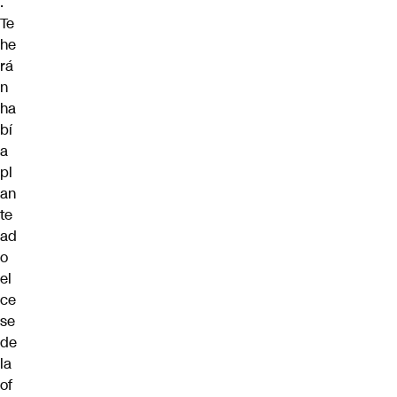
.
Te
he
rá
n
ha
bí
a
pl
an
te
ad
o
el
ce
se
de
la
of