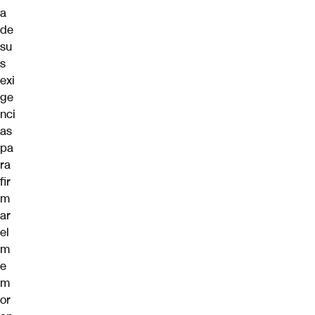
a
de
su
s
exi
ge
nci
as
pa
ra
fir
m
ar
el
m
e
m
or