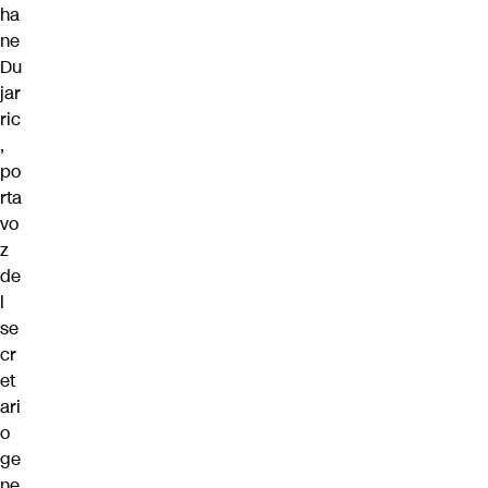
ha
ne
Du
jar
ric
,
po
rta
vo
z
de
l
se
cr
et
ari
o
ge
ne