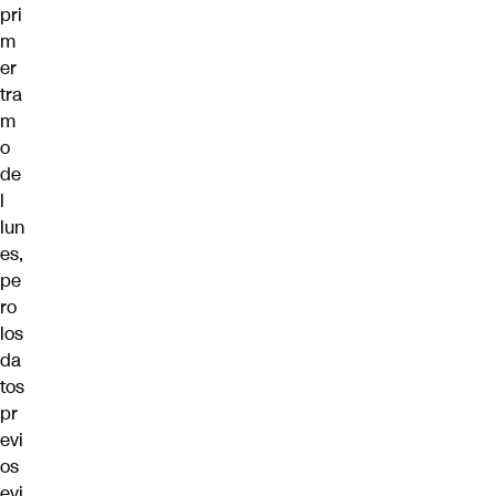
pri
m
er
tra
m
o
de
l
lun
es,
pe
ro
los
da
tos
pr
evi
os
evi