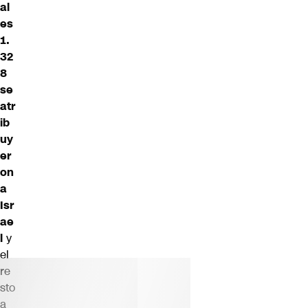
al
es
1.
32
8
se
atr
ib
uy
er
on
a
Isr
ae
l
y
el
re
sto
a