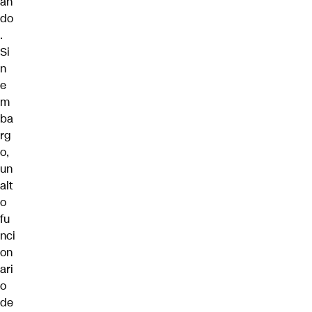
an
do
.
Si
n
e
m
ba
rg
o,
un
alt
o
fu
nci
on
ari
o
de