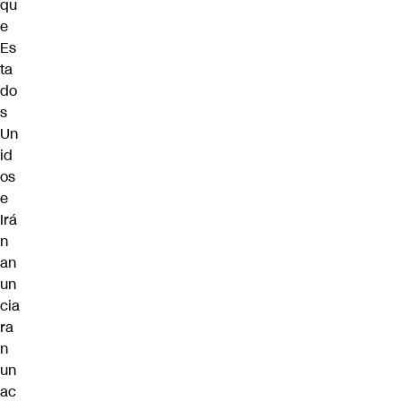
qu
e
Es
ta
do
s
Un
id
os
e
Irá
n
an
un
cia
ra
n
un
ac