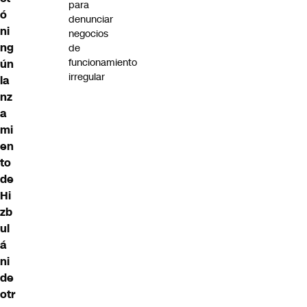
para
ó
denunciar
ni
negocios
ng
de
funcionamiento
ún
irregular
la
nz
a
mi
en
to
de
Hi
zb
ul
á
ni
de
otr