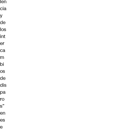
len
cia
y
de
los
int
er
ca
m
bi
os
de
dis
pa
ro
s”
en
es
e