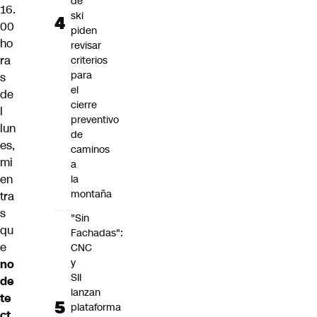
de
16.
ski
00
piden
ho
revisar
ra
criterios
para
s
el
de
cierre
l
preventivo
lun
de
es,
caminos
mi
a
en
la
montaña
tra
s
"Sin
qu
Fachadas":
e
CNC
y
no
SII
de
lanzan
te
plataforma
ct