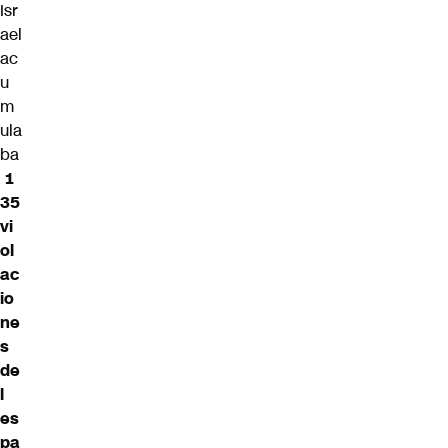
Isr
ael
ac
u
m
ula
ba
1
35
vi
ol
ac
io
ne
s
de
l
es
pa