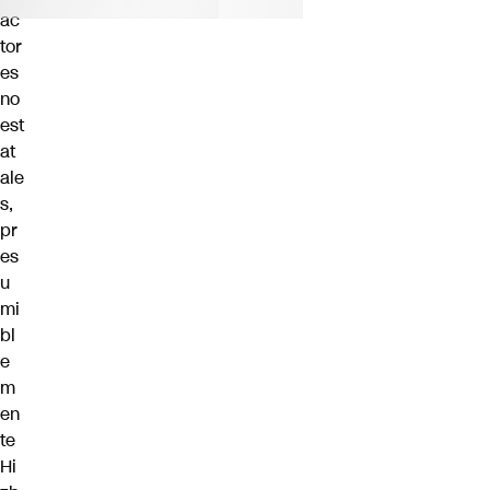
ac
tor
es
no
est
at
ale
s,
pr
es
u
mi
bl
e
m
en
te
Hi