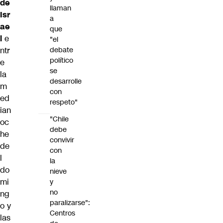
de
llaman
Isr
a
ae
que
l
e
"el
debate
ntr
político
e
se
la
desarrolle
m
con
ed
respeto"
ian
"Chile
oc
debe
he
convivir
de
con
l
la
do
nieve
mi
y
no
ng
paralizarse":
o y
Centros
las