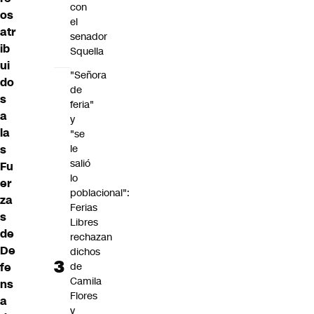
con
os
el
atr
senador
ib
Squella
ui
"Señora
do
de
s
feria"
a
y
la
"se
le
s
salió
Fu
lo
er
poblacional":
za
Ferias
s
Libres
de
rechazan
De
dichos
de
fe
Camila
ns
Flores
a
y