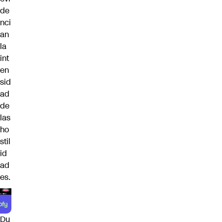
de
nci
an
la
int
en
sid
ad
de
las
ho
stil
id
ad
es.
Du