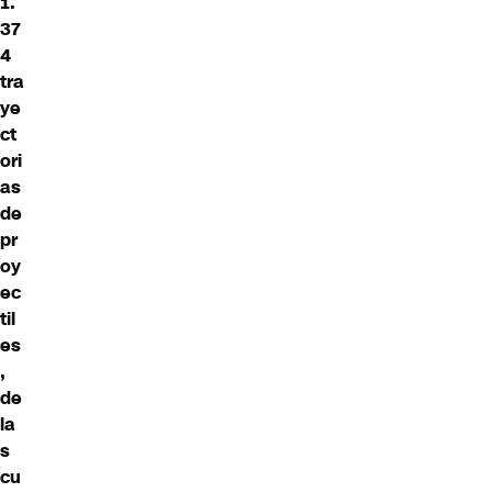
1.
37
4
tra
ye
ct
ori
as
de
pr
oy
ec
til
es
,
de
la
s
cu