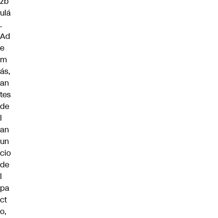
zb
ulá
.
Ad
e
m
ás,
an
tes
de
l
an
un
cio
de
l
pa
ct
o,