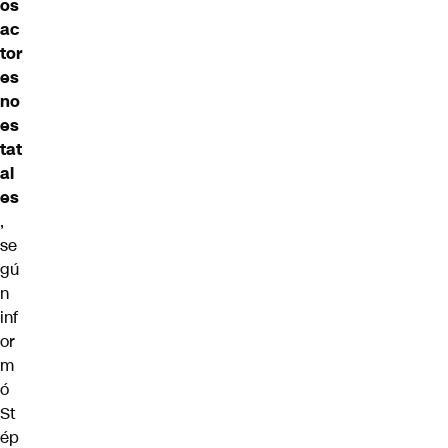
os
ac
tor
es
no
es
tat
al
es
,
se
gú
n
inf
or
m
ó
St
ép