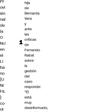
Pr
hija
ovi
de
sio
Bernarda
Vera
nal
y
de
ante
la
las
O
críticas
NU
de
en
Fernando
el
Rabat
sobre
Lí
la
ba
gestión
no
del
(U
caso
NI
responde:
FIL
"Él
)
está
muy
co
desinformado,
nt