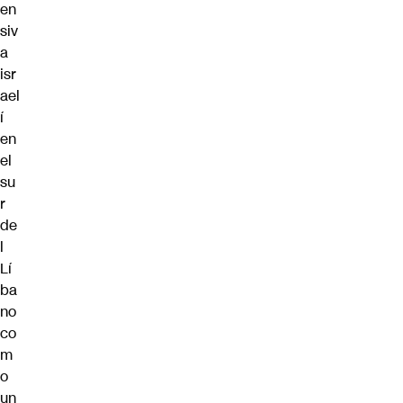
en
siv
a
isr
ael
í
en
el
su
r
de
l
Lí
ba
no
co
m
o
un