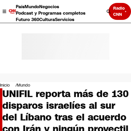
País
Mundo
Negocios
Radio
Podcast y Programas completos
CNN
Futuro 360
Cultura
Servicios
País
Mundo
Negocios
Inicio
Mundo
UNIFIL reporta más de 130
Deportes
Programas completos
disparos israelíes al sur
Cultura
Servicios
del Líbano tras el acuerdo
Bits
CNN Data
con Irán y ningún proyectil
CNN tiempo