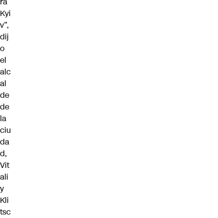
ra
Kyi
v”,
dij
o
el
alc
al
de
de
la
ciu
da
d,
Vit
ali
y
Kli
tsc