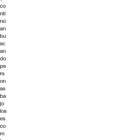
co
nti
nú
an
bu
sc
an
do
pe
rs
on
as
ba
jo
los
es
co
m