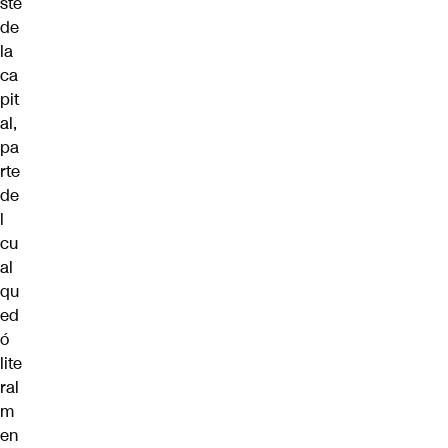
ste
de
la
ca
pit
al,
pa
rte
de
l
cu
al
qu
ed
ó
lite
ral
m
en