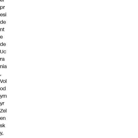
pr
esi
de
nt
e
de
Uc
ra
nia
,
Vol
od
ym
yr
Zel
en
sk
y,