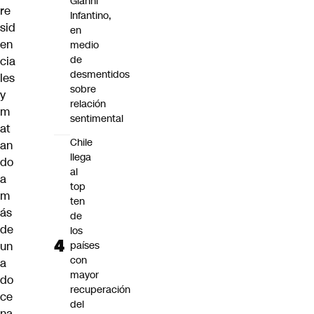
Gianni
re
Infantino,
sid
en
en
medio
de
cia
desmentidos
les
sobre
y
relación
m
sentimental
at
Chile
an
llega
do
al
a
top
m
ten
ás
de
de
los
un
países
con
a
mayor
do
recuperación
ce
del
na