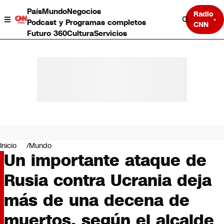
País
Mundo
Negocios
Radio
Podcast y Programas completos
CNN
Futuro 360
Cultura
Servicios
País
Mundo
Negocios
Inicio
Mundo
Un importante ataque de
Deportes
Programas completos
Rusia contra Ucrania deja
Cultura
Servicios
más de una decena de
Bits
CNN Data
muertos, según el alcalde
CNN tiempo