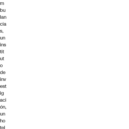
m
bu
lan
cia
s,
un
ins
tit
ut
o
de
inv
est
ig
aci
ón,
un
ho
tel