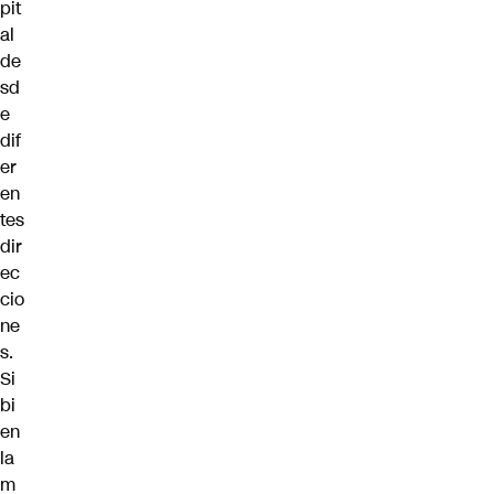
pit
al
de
sd
e
dif
er
en
tes
dir
ec
cio
ne
s.
Si
bi
en
la
m