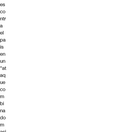
es
co
ntr
a
el
pa
ís
en
un
“at
aq
ue
co
m
bi
na
do
m
asi