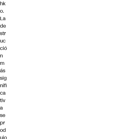
hk
o.
La
de
str
uc
ció
n
m
ás
sig
nifi
ca
tiv
a
se
pr
od
ujo