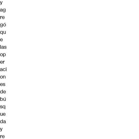
y
ag
re
gó
qu
e
las
op
er
aci
on
es
de
bú
sq
ue
da
y
re