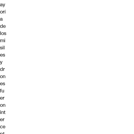
ay
orí
a
de
los
mi
sil
es
y
dr
on
es
fu
er
on
int
er
ce
pt