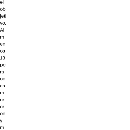
el
ob
jeti
vo.
Al
m
en
os
13
pe
rs
on
as
m
uri
er
on
y
m