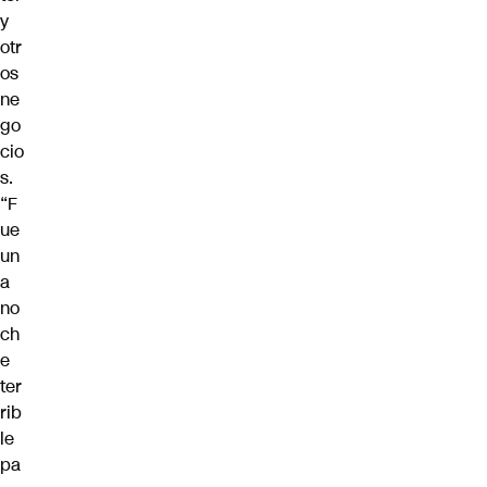
y
otr
os
ne
go
cio
s.
“F
ue
un
a
no
ch
e
ter
rib
le
pa