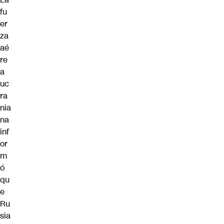
fu
er
za
aé
re
a
uc
ra
nia
na
inf
or
m
ó
qu
e
Ru
sia