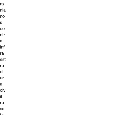
ra
nia
no
s
co
ntr
a
inf
ra
est
ru
ct
ur
a
civ
il
ru
sa.
La