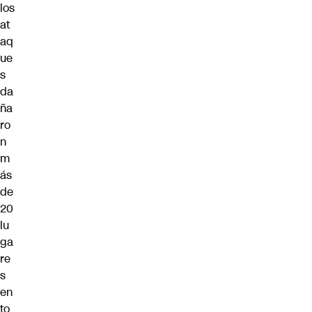
los
at
aq
ue
s
da
ña
ro
n
m
ás
de
20
lu
ga
re
s
en
to