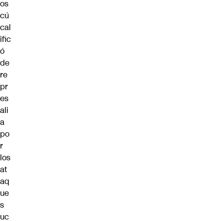
os
cú
cal
ific
ó
de
re
pr
es
ali
a
po
r
los
at
aq
ue
s
uc