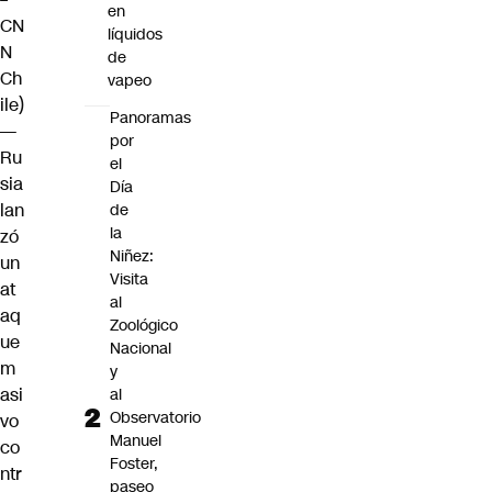
en
CN
líquidos
N
de
Ch
vapeo
ile)
Panoramas
—
por
Ru
el
sia
Día
lan
de
la
zó
Niñez:
un
Visita
at
al
aq
Zoológico
ue
Nacional
m
y
asi
al
Observatorio
vo
Manuel
co
Foster,
ntr
paseo