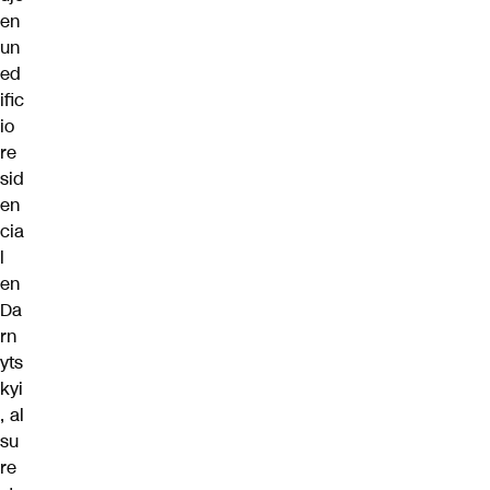
en
un
ed
ific
io
re
sid
en
cia
l
en
Da
rn
yts
kyi
, al
su
re