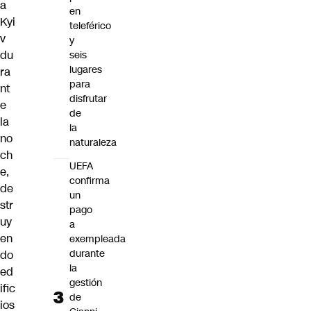
a
en
Kyi
teleférico
v
y
du
seis
lugares
ra
para
nt
disfrutar
e
de
la
la
no
naturaleza
ch
UEFA
e,
confirma
de
un
str
pago
uy
a
en
exempleada
durante
do
la
ed
gestión
ific
de
ios