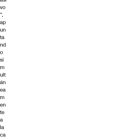
vo
”,
ap
un
ta
nd
o
si
m
ult
án
ea
m
en
te
a
la
ca