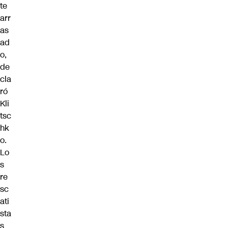
te
arr
as
ad
o,
de
cla
ró
Kli
tsc
hk
o.
Lo
s
re
sc
ati
sta
s