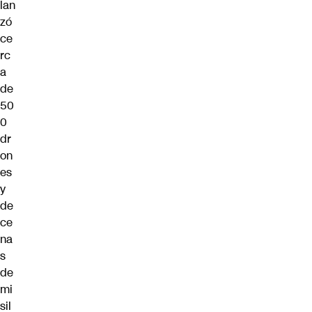
lan
zó
ce
rc
a
de
50
0
dr
on
es
y
de
ce
na
s
de
mi
sil