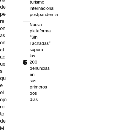
turismo
de
internacional
pe
postpandemia
rs
Nueva
on
plataforma
as
“Sin
en
Fachadas”
at
supera
las
aq
200
ue
denuncias
s
en
qu
sus
e
primeros
el
dos
ejé
días
rci
to
de
M