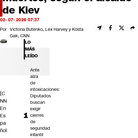
Futuro 360
de Kiev
Opinión
02- 07- 2026 07:37
Por
Victoria Butenko, Lex Harvey y Kosta
Gak, CNN
LO
MÁS
LEÍDO
Ante
alza
de
intoxicaciones:
(C
Diputados
NN
buscan
En
exigir
Es
cierres
de
pa
seguridad
ñol
infantil
–