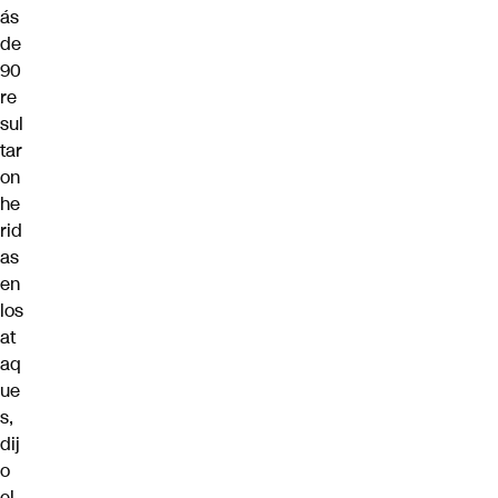
ás
de
90
re
sul
tar
on
he
rid
as
en
los
at
aq
ue
s,
dij
o
el