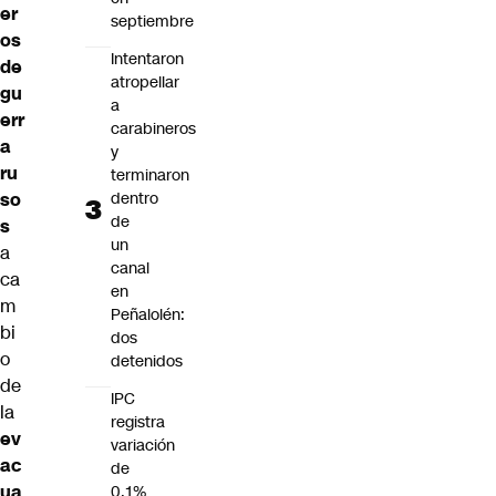
er
septiembre
os
Intentaron
de
atropellar
gu
a
err
carabineros
a
y
ru
terminaron
so
dentro
de
s
un
a
canal
ca
en
m
Peñalolén:
bi
dos
o
detenidos
de
IPC
la
registra
ev
variación
ac
de
ua
0,1%