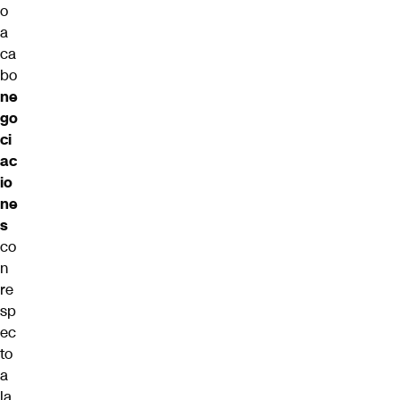
o
a
ca
bo
ne
go
ci
ac
io
ne
s
co
n
re
sp
ec
to
a
la