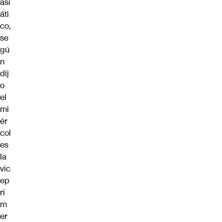
asi
áti
co,
se
gú
n
dij
o
el
mi
ér
col
es
la
vic
ep
ri
m
er