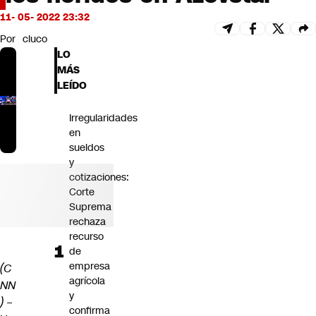
Futuro 360
11- 05- 2022 23:32
Opinión
Por
cluco
LO
MÁS
LEÍDO
Irregularidades
en
sueldos
y
cotizaciones:
Corte
Suprema
rechaza
recurso
de
empresa
(C
agrícola
NN
y
)
–
confirma