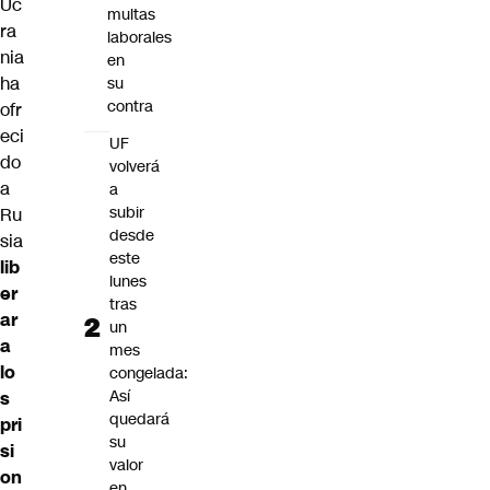
Uc
multas
ra
laborales
nia
en
ha
su
contra
ofr
eci
UF
do
volverá
a
a
subir
Ru
desde
sia
este
lib
lunes
er
tras
ar
un
a
mes
lo
congelada:
Así
s
quedará
pri
su
si
valor
on
en