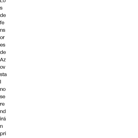
Lo
s
de
fe
ns
or
es
de
Az
ov
sta
l
no
se
re
nd
irá
n
pri