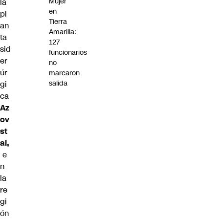
Mujer
la
en
pl
Tierra
an
Amarilla:
ta
127
sid
funcionarios
er
no
úr
marcaron
salida
gi
ca
Az
ov
st
al,
e
n
la
re
gi
ón