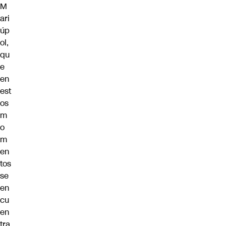
M
ari
úp
ol,
qu
e
en
est
os
m
o
m
en
tos
se
en
cu
en
tra