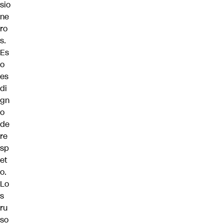
sio
ne
ro
s.
Es
o
es
di
gn
o
de
re
sp
et
o.
Lo
s
ru
so