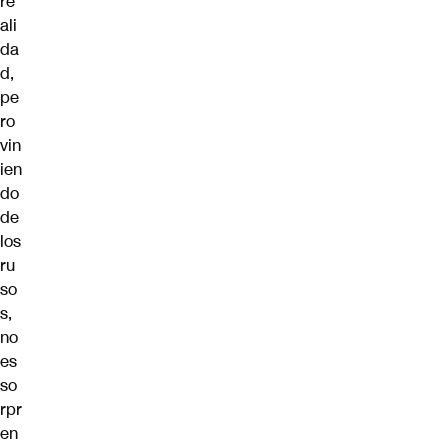
re
ali
da
d,
pe
ro
vin
ien
do
de
los
ru
so
s,
no
es
so
rpr
en