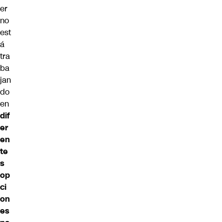
er
no
est
á
tra
ba
jan
do
en
dif
er
en
te
s
op
ci
on
es