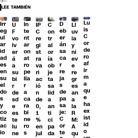
LEE TAMBIÉN
Lu
Irr
D
In
U
IP
C
Ll
is
eg
eb
te
F
C
on
uv
C
ul
er
nt
vo
re
tr
ia
or
ar
án
ar
lv
gi
al
y
de
id
sa
on
er
st
or
ni
ro
ad
ca
at
á
ra
ía
ev
af
es
r
ro
a
va
ob
e
ir
en
re
pe
su
ri
je
re
m
su
ja
lla
bi
ac
ta
gr
a
el
s
r
r
ió
sa
es
qu
do
de
a
de
n
lid
an
e
s
pa
ca
sd
de
a
a
ha
y
sa
ra
e
0,
an
la
ex
co
je:
bi
es
1
ti
R
ist
tiz
C
ne
te
%
ci
M:
id
ac
or
ro
lu
en
pa
A
o
io
te
s
ne
jul
da
qu