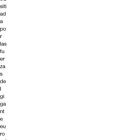
siti
ad
a
po
r
las
fu
er
za
s
de
l
gi
ga
nt
e
eu
ro