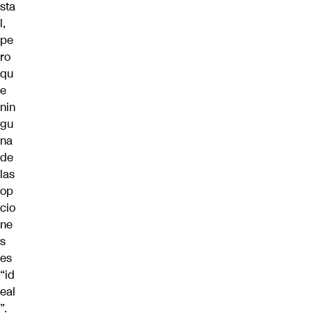
sta
l,
pe
ro
qu
e
nin
gu
na
de
las
op
cio
ne
s
es
“id
eal
”.