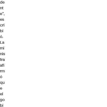
de
nt
e”,
es
cri
bi
ó.
La
mi
nis
tra
afi
rm
ó
qu
e
el
go
bi