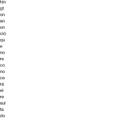
hin
gt
on
an
un
ció
qu
e
no
re
co
no
ce
rá
el
re
sul
ta
do