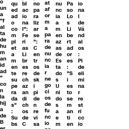
o
at
qu
bl
no
nu
Pa
io
un
af
ed
ac
pa
nc
so
na
a
or
ad
io
ra
ia
Lo
l
"f
m
o
na
liz
a
s
de
al
a
co
l":
ar
m
Li
Vá
ta
pa
m
Fe
se
en
be
nd
de
ra
pl
ri
":
az
rt
al
hu
de
et
as
C
as
ad
os
m
nu
a
Li
en
de
or
:
an
nc
m
br
tr
Es
es
Pi
id
ia
en
es
os
ta
:
de
ad
r
te
re
de
do
"S
eli
"
ne
su
ch
sk
s
i
mi
co
go
pe
az
i
U
es
na
n
ci
ra
an
pi
ni
to
r
la
os
da
di
de
do
se
re
hij
de
s"
ch
n
s
m
st
a
fu
:
os
re
a
an
ri
de
nc
Su
de
vi
e
ti
cc
B
io
bs
C
sa
m
en
io
er