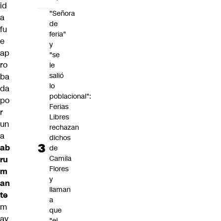
id
"Señora
a
de
fu
feria"
e
y
ap
"se
ro
le
salió
ba
lo
da
poblacional":
po
Ferias
r
Libres
un
rechazan
a
dichos
ab
de
Camila
ru
Flores
m
y
an
llaman
te
a
m
que
ay
"el