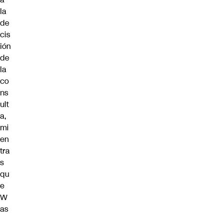
la
de
cis
ión
de
la
co
ns
ult
a,
mi
en
tra
s
qu
e
W
as