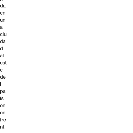
da
en
un
a
ciu
da
d
al
est
e
de
l
pa
ís
en
en
fre
nt