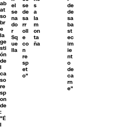
ab
el
se
s
de
at
se
de
a
de
so
na
sa
la
sa
br
do
rr
m
ba
e
r
oll
on
st
la
Sq
e
ta
ec
ge
ue
co
ña
im
sti
lla
n
ie
ón
re
nt
de
sp
o
l
et
de
ca
o"
ca
so
rn
re
e"
sp
on
de
:
"É
l