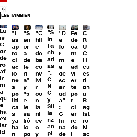
LEE TAMBIÉN
Lu
"S
"L
"S
"C
"D
Fe
C
is
in
as
eñ
hil
e
de
R
C
Fa
ap
or
e
fo
ca
U
or
ch
re
a
de
r
rn
C
de
ad
ci
de
be
m
e
H
ro
as
ac
fe
co
a
ad
cu
af
":
io
ri
nv
de
vi
es
ir
C
ne
a"
ivi
sc
er
ti
m
N
s
y
r
ar
te
on
a
C
po
"s
co
ad
po
a
qu
y
líti
e
n
a"
r
R
e
SII
ca
le
la
:
ci
eg
ha
la
s
sa
ni
C
er
ist
ex
nz
ya
lió
ev
hi
re
ro
ist
an
ha
lo
e
na
de
N
id
pl
n
po
y
de
l
ac