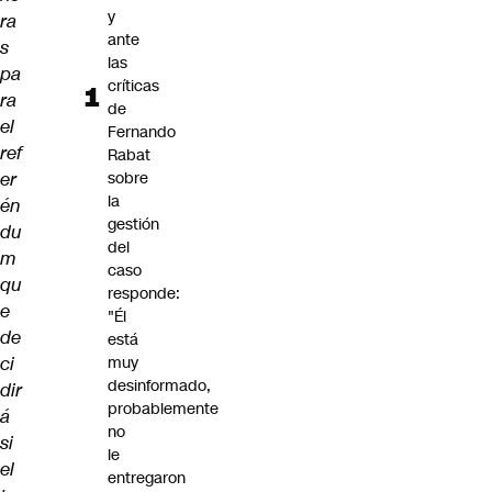
y
ra
ante
s
las
pa
críticas
ra
de
el
Fernando
ref
Rabat
er
sobre
la
én
gestión
du
del
m
caso
qu
responde:
e
"Él
de
está
ci
muy
desinformado,
dir
probablemente
á
no
si
le
el
entregaron