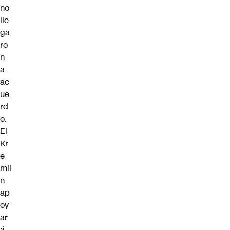
no
lle
ga
ro
n
a
ac
ue
rd
o.
El
Kr
e
mli
n
ap
oy
ar
á