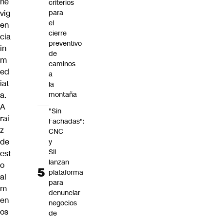
ne
criterios
vig
para
el
en
cierre
cia
preventivo
in
de
m
caminos
ed
a
iat
la
a.
montaña
A
"Sin
raí
Fachadas":
z
CNC
de
y
SII
est
lanzan
o
plataforma
al
para
m
denunciar
en
negocios
os
de