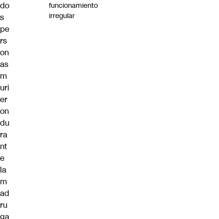
do
funcionamiento
irregular
s
pe
rs
on
as
m
uri
er
on
du
ra
nt
e
la
m
ad
ru
ga