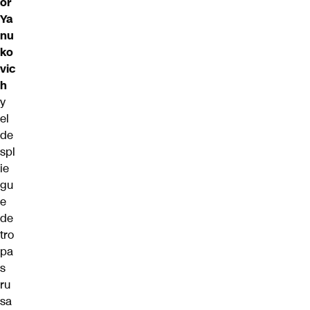
or
Ya
nu
ko
vic
h
y
el
de
spl
ie
gu
e
de
tro
pa
s
ru
sa