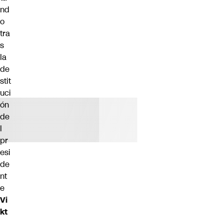
nd
o
tra
s
la
de
stit
uci
ón
de
l
pr
esi
de
nt
e
Vi
kt