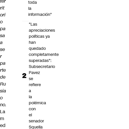
ter
toda
rit
la
ori
información"
o
"Las
pa
apreciaciones
sa
políticas ya
a
han
quedado
se
completamente
r
superadas":
pa
Subsecretario
rte
Pavez
de
se
Ru
refiere
sia
a
la
o
polémica
no.
con
La
el
m
senador
ed
Squella