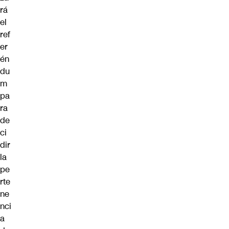
rá
el
ref
er
én
du
m
pa
ra
de
ci
dir
la
pe
rte
ne
nci
a