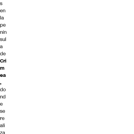
s
en
la
pe
nín
sul
a
de
Cri
m
ea
,
do
nd
e
se
re
ali
za