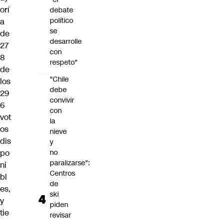
orí
debate
político
a
se
de
desarrolle
27
con
8
respeto"
de
"Chile
los
debe
29
convivir
6
con
vot
la
os
nieve
dis
y
po
no
paralizarse":
ni
Centros
bl
de
es,
ski
y
piden
tie
revisar