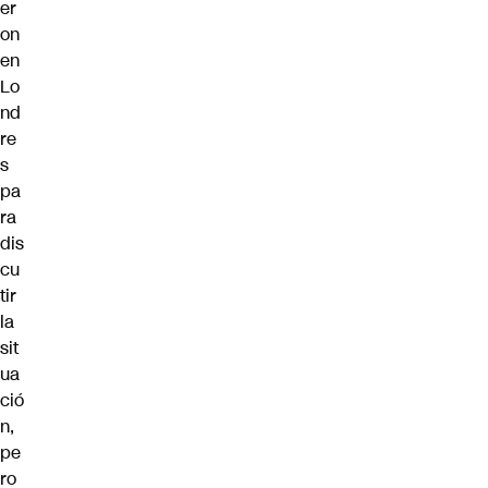
er
on
en
Lo
nd
re
s
pa
ra
dis
cu
tir
la
sit
ua
ció
n,
pe
ro