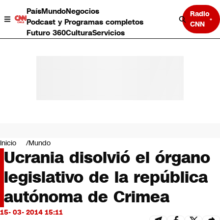
País
Mundo
Negocios
Radio
Podcast y Programas completos
CNN
Futuro 360
Cultura
Servicios
País
Mundo
Negocios
Inicio
Mundo
Ucrania disolvió el órgano
Deportes
Programas completos
legislativo de la república
Cultura
Servicios
autónoma de Crimea
Bits
CNN Data
15- 03- 2014 15:11
CNN tiempo