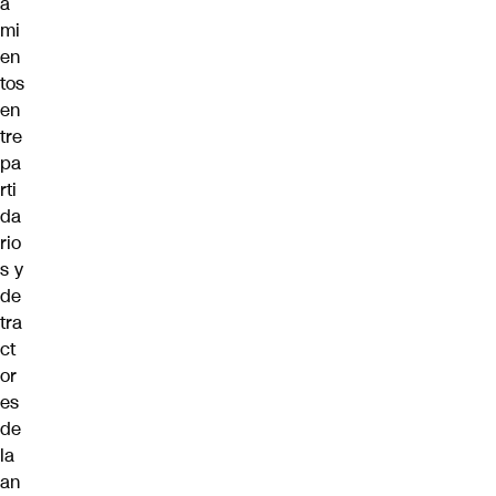
a
mi
en
tos
en
tre
pa
rti
da
rio
s y
de
tra
ct
or
es
de
la
an