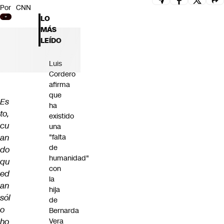
Por
CNN
Futuro 360
LO
Opinión
MÁS
LEÍDO
Luis
Cordero
afirma
que
Es
ha
to,
existido
cu
una
an
"falta
de
do
humanidad"
qu
con
ed
la
an
hija
sól
de
o
Bernarda
ho
Vera