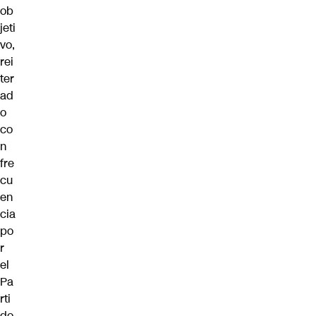
ob
jeti
vo,
rei
ter
ad
o
co
n
fre
cu
en
cia
po
r
el
Pa
rti
do