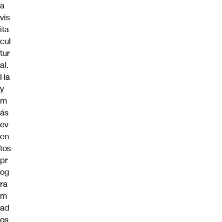
a
vis
ita
cul
tur
al.
Ha
y
m
ás
ev
en
tos
pr
og
ra
m
ad
os