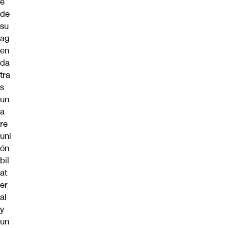
e
de
su
ag
en
da
tra
s
un
a
re
uni
ón
bil
at
er
al
y
un