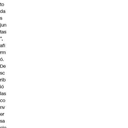
to
da
s
jun
tas
”,
afi
rm
ó.
De
sc
rib
ió
las
co
nv
er
sa
cio