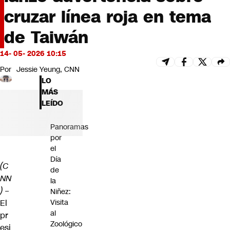
Futuro 360
cruzar línea roja en tema
Opinión
de Taiwán
14- 05- 2026 10:15
Por
Jessie Yeung, CNN
LO
MÁS
LEÍDO
Panoramas
por
el
Día
(C
de
NN
la
)
–
Niñez:
El
Visita
al
pr
Zoológico
esi