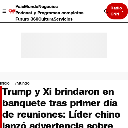
País
Mundo
Negocios
Radio
Podcast y Programas completos
CNN
Futuro 360
Cultura
Servicios
País
Mundo
Negocios
Inicio
Mundo
Trump y Xi brindaron en
Deportes
Programas completos
banquete tras primer día
Cultura
Servicios
de reuniones: Líder chino
Bits
CNN Data
lanzó advertencia sobre
CNN tiempo