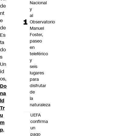
Nacional
de
y
nt
al
e
Observatorio
de
Manuel
Es
Foster,
paseo
ta
en
do
teleférico
s
y
Un
seis
id
lugares
os,
para
Do
disfrutar
de
na
la
ld
naturaleza
Tr
u
UEFA
confirma
m
un
p
,
pago