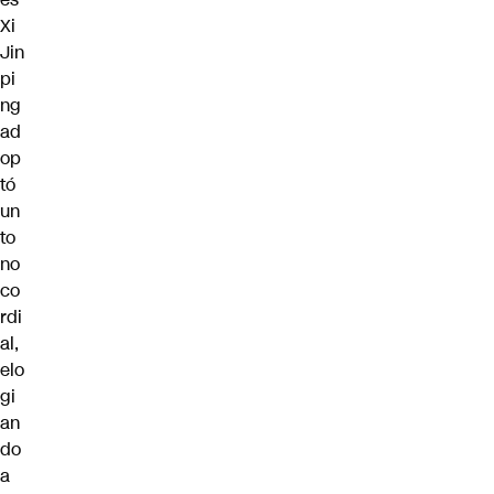
Xi
Jin
pi
ng
ad
op
tó
un
to
no
co
rdi
al,
elo
gi
an
do
a