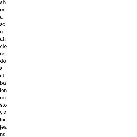
ah
or
a
so
n
afi
cio
na
do
s
al
ba
lon
ce
sto
y a
los
jea
ns,