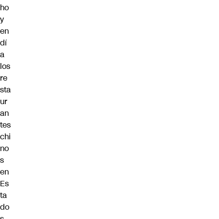
ho
y
en
dí
a
los
re
sta
ur
an
tes
chi
no
s
en
Es
ta
do
s