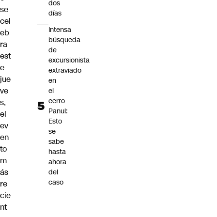
dos
se
días
cel
Intensa
eb
búsqueda
ra
de
est
excursionista
e
extraviado
jue
en
ve
el
cerro
s,
Panul:
el
Esto
ev
se
en
sabe
to
hasta
m
ahora
ás
del
caso
re
cie
nt