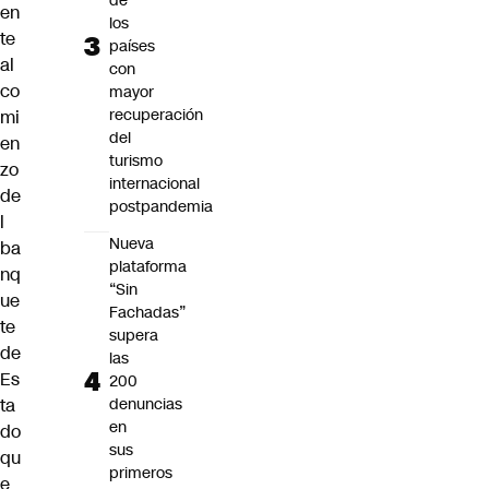
de
en
los
te
países
al
con
co
mayor
recuperación
mi
del
en
turismo
zo
internacional
de
postpandemia
l
Nueva
ba
plataforma
nq
“Sin
ue
Fachadas”
te
supera
de
las
Es
200
ta
denuncias
en
do
sus
qu
primeros
e