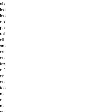
ab
lec
ien
do
pa
ral
eli
sm
os
en
tre
dif
er
en
tes
m
o
m
en