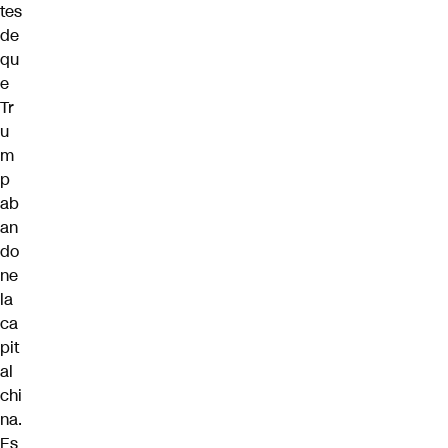
tes
de
qu
e
Tr
u
m
p
ab
an
do
ne
la
ca
pit
al
chi
na.
Es