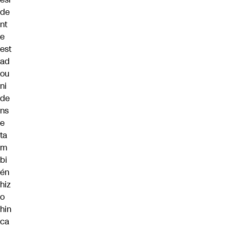
de
nt
e
est
ad
ou
ni
de
ns
e
ta
m
bi
én
hiz
o
hin
ca