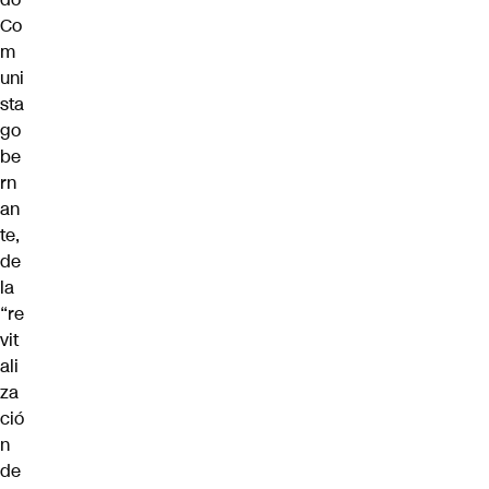
Co
m
uni
sta
go
be
rn
an
te,
de
la
“re
vit
ali
za
ció
n
de