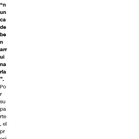
“n
un
ca
de
be
n
arr
ui
na
rla
”.
Po
r
su
pa
rte
, el
pr
esi