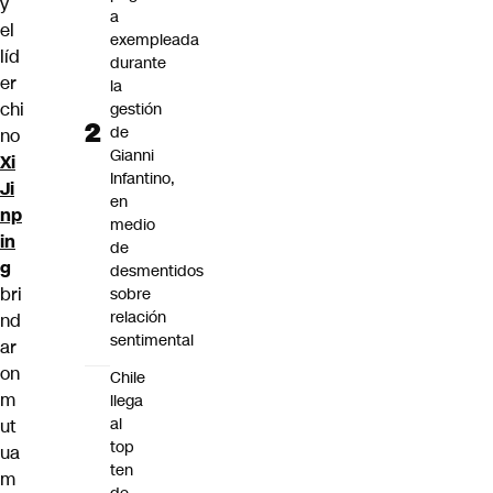
y
a
el
exempleada
líd
durante
er
la
chi
gestión
de
no
Gianni
Xi
Infantino,
Ji
en
np
medio
in
de
g
desmentidos
bri
sobre
relación
nd
sentimental
ar
on
Chile
m
llega
al
ut
top
ua
ten
m