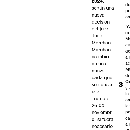
2024
,
de
según una
po
nueva
c
decisión
“G
del juez
ex
Juan
M
Merchan.
es
Merchan
de
escribió
a 
en una
ac
Ma
nueva
di
carta que
Gi
sentenciar
y 
ía a
in
Trump el
en
26 de
la
noviembr
po
ca
e -si fuera
a 
necesario