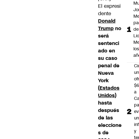
Mu
El expresi
Jo
dente
Me
Donald
pa
Trump
no
de
será
Li
Me
sentenci
lo
ado en
añ
su caso
penal de
C
ur
Nueva
of
York
$6
(
Estados
a
Unidos
)
Ca
hasta
pa
después
ev
de las
u
in
eleccione
y
s de
te