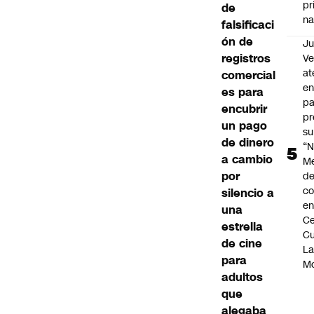
pr
de
na
falsificaci
ón de
Ju
registros
V
at
comercial
en
es para
pa
encubrir
pr
un pago
su
de dinero
“N
a cambio
M
por
de
co
silencio a
en
una
Ce
estrella
Cu
de cine
L
para
M
adultos
que
alegaba