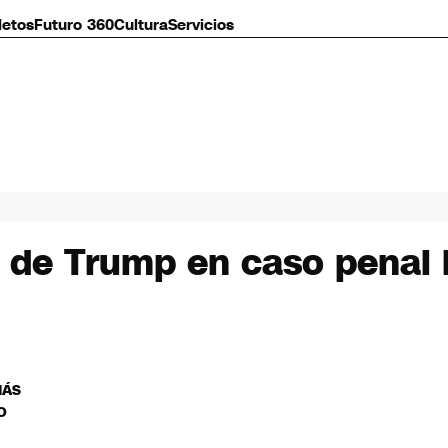
letos
Futuro 360
Cultura
Servicios
a de Trump en caso penal 
MÁS
O