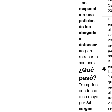
Pr
-
en
Os
respuest
2
a a una
UD
petición
en
de los
al
abogado
Go
s
2
defensor
pr
es
para
pa
en
retrasar la
la
sentencia.
em
¿Qué
la
pasó?
“
q
Trump fue
re
condenad
el
o en mayo
tr
por
34
vu
cargos
se