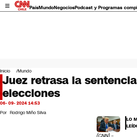
País
Mundo
Negocios
Podcast y Programas comp
País
Mundo
Inicio
Mundo
Negocios
Juez retrasa la sentenci
Deportes
elecciones
Programas completos
Cultura
Servicios
06- 09- 2024 14:53
Bits
Por
Rodrigo Miño Silva
CNN Data
LO 
CNN tiempo
LEÍD
Futuro 360
(CNN)
–
Opinión