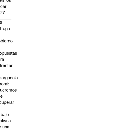
emios
car
027
I
trega
bierno
0
opuestas
ra
frentar
ergencia
boral:
Queremos
ue
cuperar
abajo
elva a
r una