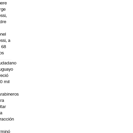
ere
rge
ssi,
dre
onel
ssi, a
s 68
os
iudadano
uguayo
reció
0 mil
rabineros
ra
itar
na
fracción
rminó