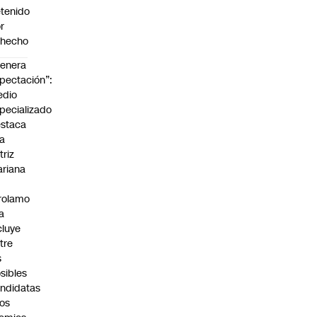
tenido
r
ohecho
enera
pectación”:
edio
pecializado
staca
la
triz
riana
rolamo
la
cluye
tre
s
sibles
ndidatas
los