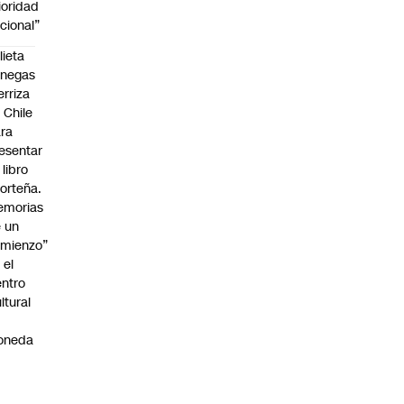
ioridad
cional”
lieta
enegas
erriza
 Chile
ra
esentar
 libro
orteña.
emorias
 un
mienzo”
 el
ntro
ltural
a
oneda