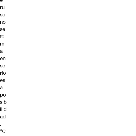
e
ru
so
no
se
to
m
a
en
se
rio
es
a
po
sib
ilid
ad
.
“C