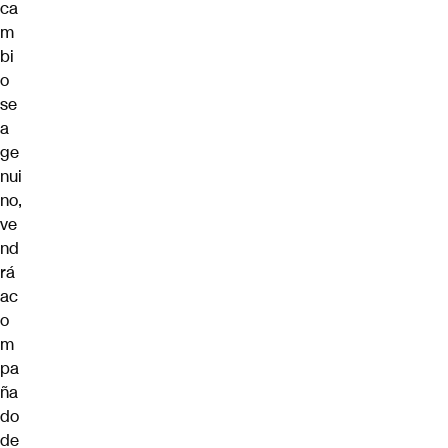
ca
m
bi
o
se
a
ge
nui
no,
ve
nd
rá
ac
o
m
pa
ña
do
de