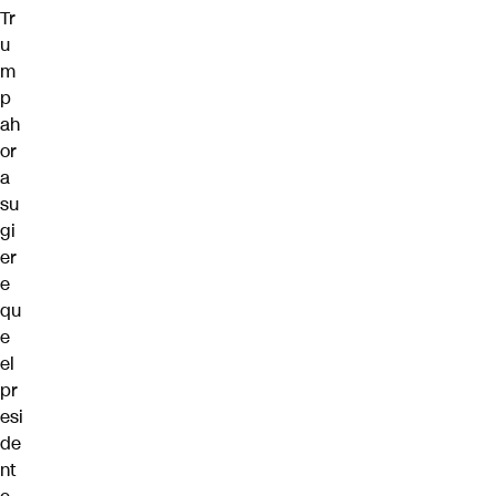
Tr
u
m
p
ah
or
a
su
gi
er
e
qu
e
el
pr
esi
de
nt