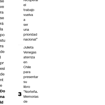
recuperar
se
el
ve
trabajo
ra
vuelva
se
a
rá
ser
la
una
po
prioridad
nacional”
stu
ra
Julieta
de
Venegas
l
aterriza
en
pr
Chile
esi
para
de
presentar
nt
su
e
libro
Do
“Norteña.
na
Memorias
de
ld