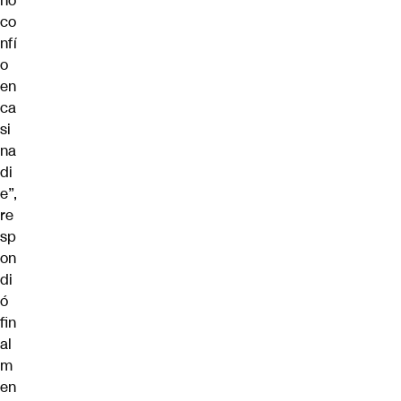
no
co
nfí
o
en
ca
si
na
di
e”,
re
sp
on
di
ó
fin
al
m
en