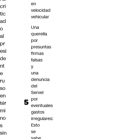
en
cri
velocidad
tic
vehicular
ad
Una
o
querella
al
por
pr
presuntas
esi
firmas
de
falsas
nt
y
e
una
denuncia
ru
del
so
Servel
en
por
tér
eventuales
mi
gastos
no
irregulares:
s
Esto
se
sin
sabe