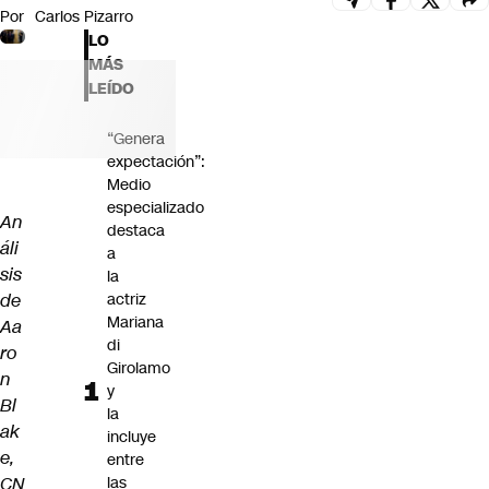
Por
Carlos Pizarro
Futuro 360
LO
Opinión
MÁS
LEÍDO
“Genera
expectación”:
Medio
especializado
An
destaca
áli
a
sis
la
de
actriz
Mariana
Aa
di
ro
Girolamo
n
y
Bl
la
ak
incluye
e
,
entre
CN
las