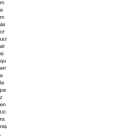
m
a
m
ás
cr
uci
al:
si
qu
erí
a
la
pa
z
en
Uc
ra
nia
.