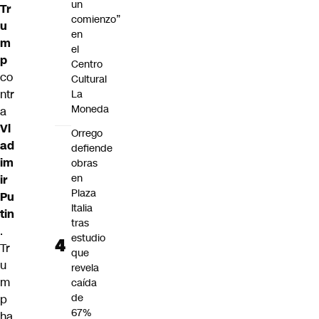
un
Tr
comienzo”
u
en
m
el
p
Centro
co
Cultural
ntr
La
Moneda
a
Vl
Orrego
ad
defiende
im
obras
en
ir
Plaza
Pu
Italia
tin
tras
.
estudio
Tr
que
u
revela
m
caída
de
p
67%
ha