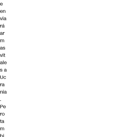
e
en
via
rá
ar
m
as
vit
ale
s a
Uc
ra
nia
.
Pe
ro
ta
m
bi