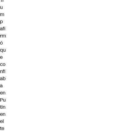
Tr
u
m
p
afi
rm
ó
qu
e
co
nfi
ab
a
en
Pu
tin
en
el
te