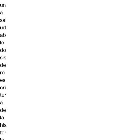
un
a
sal
ud
ab
le
do
sis
de
re
es
cri
tur
a
de
la
his
tor