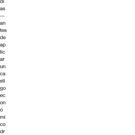
dí
as
—
an
tes
de
ap
lic
ar
un
ca
sti
go
ec
on
ó
mi
co
dr