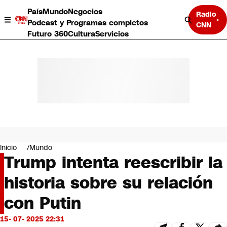
País
Mundo
Negocios
Radio
Podcast y Programas completos
CNN
Futuro 360
Cultura
Servicios
País
Mundo
Negocios
Inicio
Mundo
Trump intenta reescribir la
Deportes
Programas completos
historia sobre su relación
Cultura
Servicios
con Putin
Bits
CNN Data
15- 07- 2025 22:31
CNN tiempo