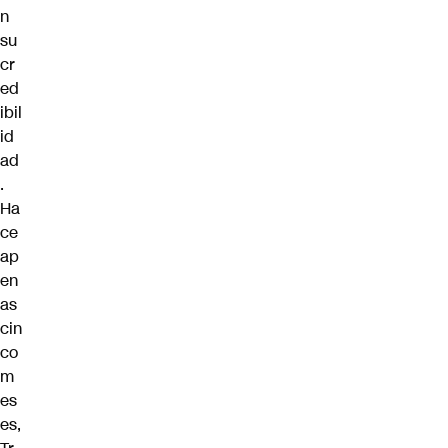
n
su
cr
ed
ibil
id
ad
.
Ha
ce
ap
en
as
cin
co
m
es
es,