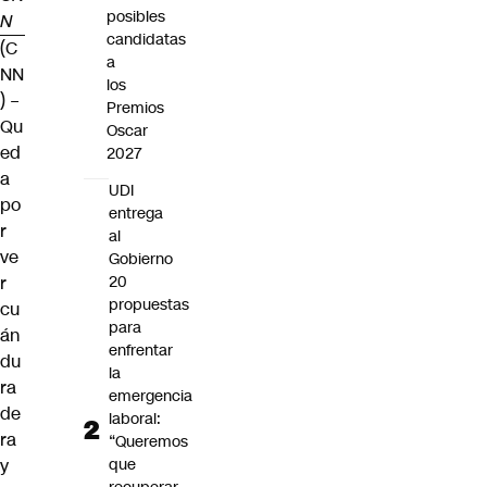
posibles
N
candidatas
(C
a
NN
los
) –
Premios
Qu
Oscar
ed
2027
a
UDI
po
entrega
r
al
ve
Gobierno
r
20
propuestas
cu
para
án
enfrentar
du
la
ra
emergencia
de
laboral:
ra
“Queremos
y
que