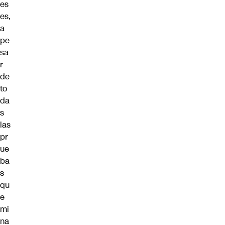
es
es,
a
pe
sa
r
de
to
da
s
las
pr
ue
ba
s
qu
e
mi
na