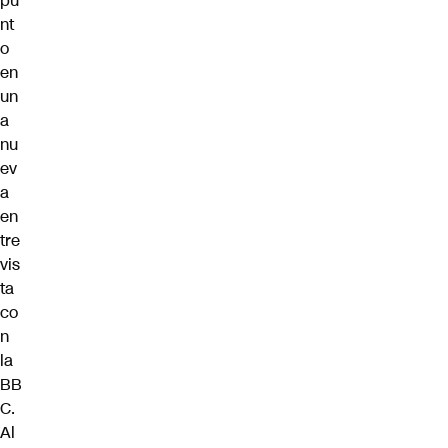
pu
nt
o
en
un
a
nu
ev
a
en
tre
vis
ta
co
n
la
BB
C.
Al