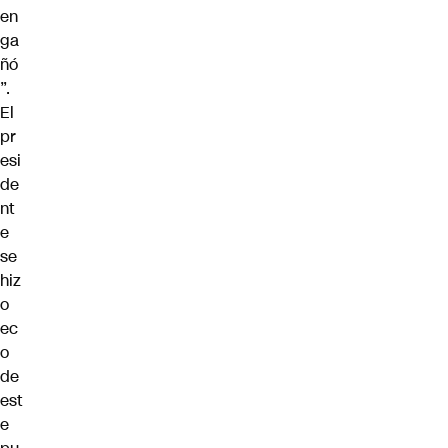
en
ga
ñó
”.
El
pr
esi
de
nt
e
se
hiz
o
ec
o
de
est
e