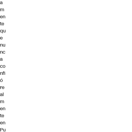
a
m
en
te
qu
e
nu
nc
a
co
nfi
ó
re
al
m
en
te
en
Pu