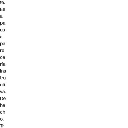
te.
Es
a
pa
us
a
pa
re
ce
ría
ins
tru
cti
va.
De
he
ch
o,
Tr