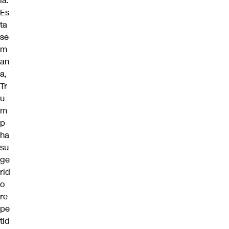
ia.
Es
ta
se
m
an
a,
Tr
u
m
p
ha
su
ge
rid
o
re
pe
tid