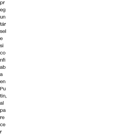
pr
eg
un
tár
sel
e
si
co
nfi
ab
a
en
Pu
tin,
al
pa
re
ce
r