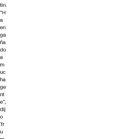
tin.
“H
a
en
ga
ña
do
a
m
uc
ha
ge
nt
e”,
dij
o
Tr
u