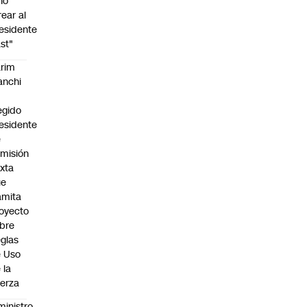
no
rear al
esidente
st"
rim
anchi
egido
esidente
e
misión
xta
ue
amita
oyecto
bre
glas
 Uso
 la
erza
ministro