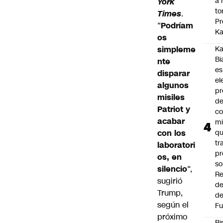
a 
York
to
Times
.
Pr
“
Podríam
Ka
os
simpleme
Ka
Bi
nte
es
disparar
el
algunos
pr
misiles
d
Patriot y
co
acabar
mi
con los
q
tr
laboratori
pr
os, en
so
silencio
“,
Re
sugirió
de
Trump,
de
según el
Fu
próximo
Bi