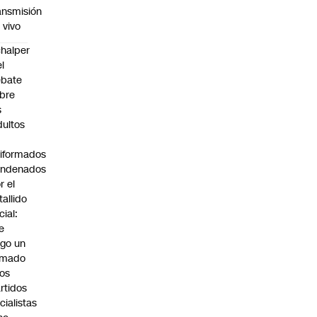
ansmisión
 vivo
halper
el
ebate
bre
s
dultos
iformados
ondenados
r el
tallido
cial:
e
go un
amado
los
rtidos
icialistas