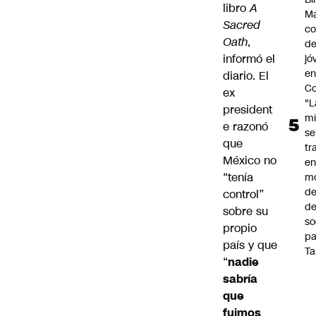
libro
A
Ma
Sacred
co
Oath
,
de
informó el
jó
e
diario. El
Co
ex
"L
president
mi
e razonó
se
que
tr
México no
en
“tenía
m
d
control”
de
sobre su
so
propio
pa
país y que
Ta
“
nadie
sabría
que
fuimos