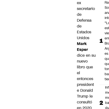
ex
Ra
So
secretario
an
de
in
Defensa
"L
de
es
Estados
vi
Unidos
en
Mark
Bra
Ar
Esper
es
dice en su
qu
nuevo
qu
libro que
to
el
ba
entonces
ti
president
In
e
Donald
m
Trump
le
m
consultó
ba
en 2020
du