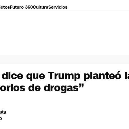
letos
Futuro 360
Cultura
Servicios
 dice que Trump planteó l
torios de drogas”
MÁS
O