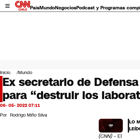
País
Mundo
Negocios
Podcast y Programas comp
País
Mundo
Inicio
Mundo
Negocios
Ex secretario de Defensa
Deportes
para “destruir los labora
Programas completos
Cultura
Servicios
06- 05- 2022 07:11
Bits
Por
Rodrigo Miño Silva
CNN Data
LO 
CNN tiempo
LEÍD
Futuro 360
(CNN)
– El
Opinión