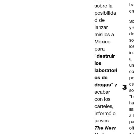
tr
sobre la
en
posibilida
d de
Sc
lanzar
y 
d
misiles a
so
México
lo
para
in
“
destruir
a
los
un
laboratori
c
os de
po
es
drogas
” y
so
acabar
"L
con los
ha
cárteles,
ll
informó el
a 
jueves
pa
The New
of