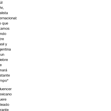
úl
hr,
alista
ternacional:
o que
tamos
endo
tre
sil y
gentina
 un
iebre
e
mará
stante
empo"
fluencer
exicano
uere
leado
rante