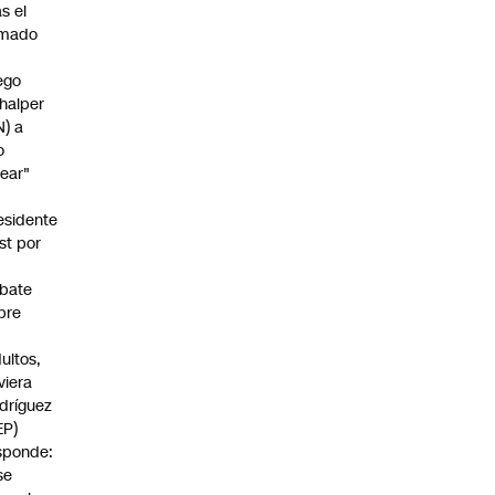
as el
amado
ego
halper
N) a
o
rear"
esidente
st por
bate
bre
s
dultos,
viera
dríguez
EP)
sponde:
se