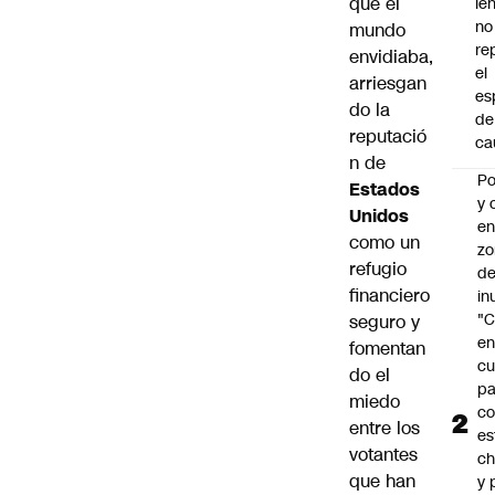
que el
le
no
mundo
re
envidiaba,
el
arriesgan
es
do la
de
reputació
ca
n de
Po
Estados
y 
Unidos
e
como un
zo
refugio
d
financiero
in
"C
seguro y
e
fomentan
cu
do el
pa
miedo
c
entre los
es
votantes
ch
que han
y 