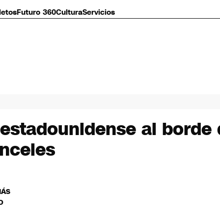
letos
Futuro 360
Cultura
Servicios
estadounidense al borde d
anceles
MÁS
O