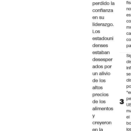
fi
perdido la
no
confianza
es
en su
co
liderazgo.
m
Los
ca
estadouni
c
denses
pa
estaban
Si
desesper
di
ados por
In
un alivio
se
de los
di
po
altos
"e
precios
pe
de los
U
alimentos
ma
y
el
creyeron
bo
en la
lo