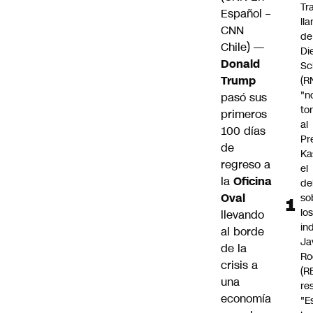
Tr
Español –
ll
CNN
de
Chile) —
Di
Donald
Sc
Trump
(R
"n
pasó sus
to
primeros
al
100 días
Pr
de
Ka
regreso a
el
la
Oficina
de
Oval
so
lo
llevando
in
al borde
Ja
de la
Ro
crisis a
(R
una
re
economía
"E