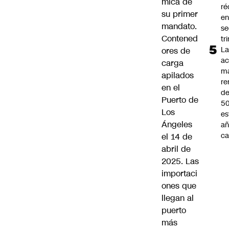
mica de
ré
su primer
en
mandato.
s
Contened
tr
L
ores de
ac
carga
m
apilados
re
en el
de
Puerto de
5
Los
es
Ángeles
añ
ca
el 14 de
abril de
2025. Las
importaci
ones que
llegan al
puerto
más