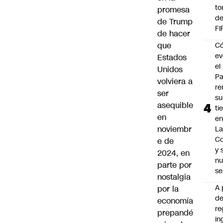
to
promesa
de
de Trump
FI
de hacer
que
C
ev
Estados
el 
Unidos
Pa
volviera a
re
ser
su
asequible
ti
en
en
noviembr
La
C
e de
y
2024, en
nu
parte por
se
nostalgia
A 
por la
d
economía
re
prepandé
in