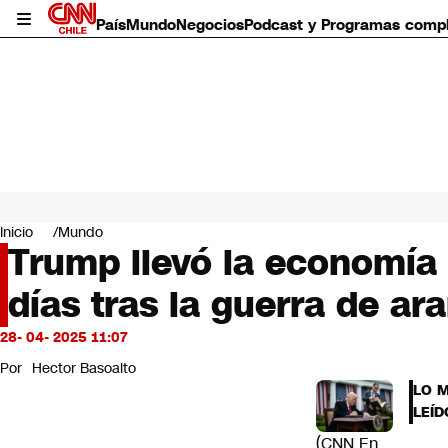
País
Mundo
Negocios
Podcast y Programas comp
País
Mundo
Inicio
Mundo
Negocios
Trump llevó la economía 
Deportes
días tras la guerra de ar
Programas completos
Cultura
Servicios
28- 04- 2025 11:07
Bits
Por
Hector Basoalto
CNN Data
LO 
CNN tiempo
LEÍD
Futuro 360
(CNN En
Opinión