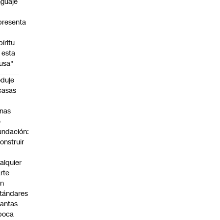
nguaje
presenta
píritu
 esta
usa"
duje
casas
n
nas
e
undación:
onstruir
n
alquier
rte
on
tándares
antas
poca