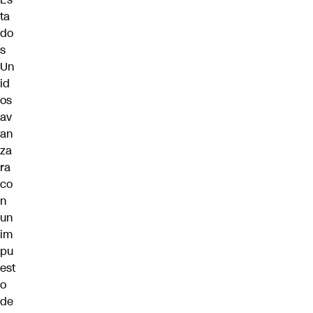
ta
do
s
Un
id
os
av
an
za
ra
co
n
un
im
pu
est
o
de