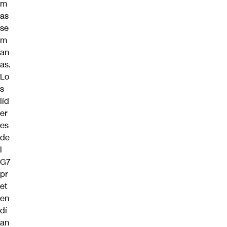
m
as
se
m
an
as.
Lo
s
líd
er
es
de
l
G7
pr
et
en
dí
an