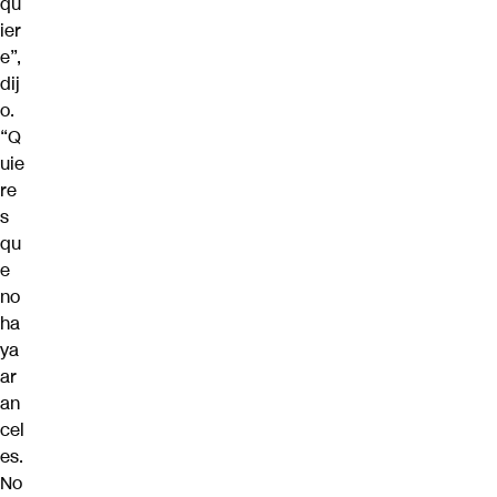
qu
ier
e”,
dij
o.
“Q
uie
re
s
qu
e
no
ha
ya
ar
an
cel
es.
No