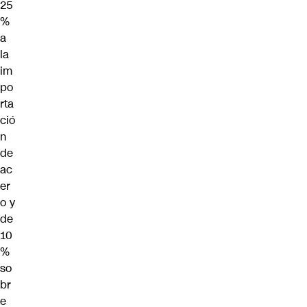
25
%
a
la
im
po
rta
ció
n
de
ac
er
o y
de
10
%
so
br
e