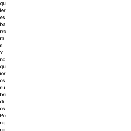
qu
ier
es
ba
rre
ra
s.
Y
no
qu
ier
es
su
bsi
di
os.
Po
rq
ue