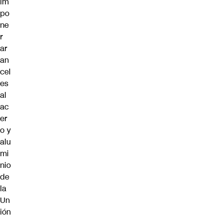
im
po
ne
r
ar
an
cel
es
al
ac
er
o y
alu
mi
nio
de
la
Un
ión