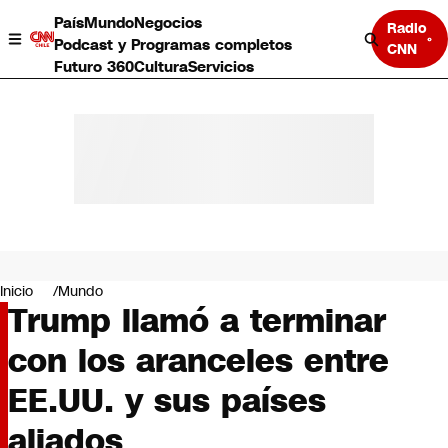
País
Mundo
Negocios
Radio
Podcast y Programas completos
CNN
Futuro 360
Cultura
Servicios
País
Mundo
Negocios
Inicio
Mundo
Trump llamó a terminar
Deportes
Programas completos
con los aranceles entre
Cultura
Servicios
EE.UU. y sus países
Bits
CNN Data
aliados
CNN tiempo