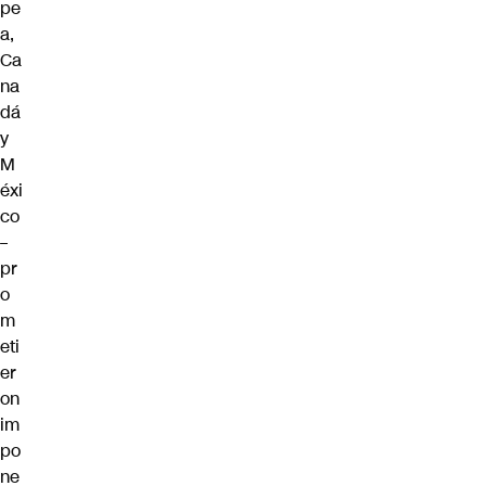
pe
a,
Ca
na
dá
y
M
éxi
co
–
pr
o
m
eti
er
on
im
po
ne