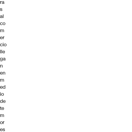
ra
s
al
co
m
er
cio
lle
ga
n
en
m
ed
io
de
te
m
or
es