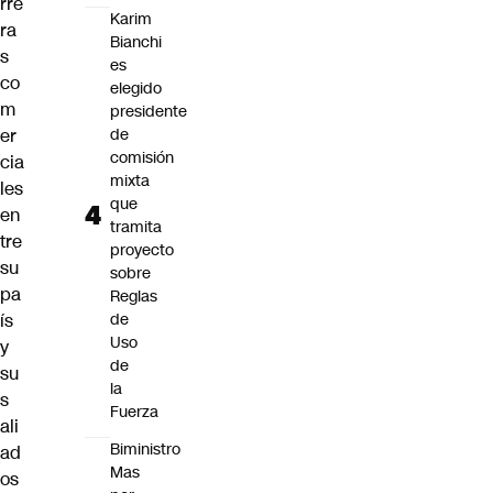
rre
Karim
ra
Bianchi
s
es
co
elegido
m
presidente
er
de
comisión
cia
mixta
les
que
en
tramita
tre
proyecto
su
sobre
pa
Reglas
ís
de
Uso
y
de
su
la
s
Fuerza
ali
Biministro
ad
Mas
os