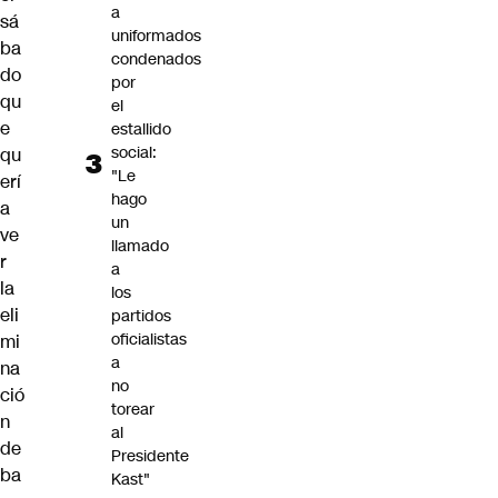
a
sá
uniformados
ba
condenados
do
por
qu
el
e
estallido
social:
qu
"Le
erí
hago
a
un
ve
llamado
r
a
la
los
eli
partidos
oficialistas
mi
a
na
no
ció
torear
n
al
de
Presidente
ba
Kast"