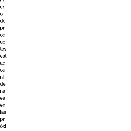
er
o
de
pr
od
uc
tos
est
ad
ou
ni
de
ns
es
en
las
pr
óxi