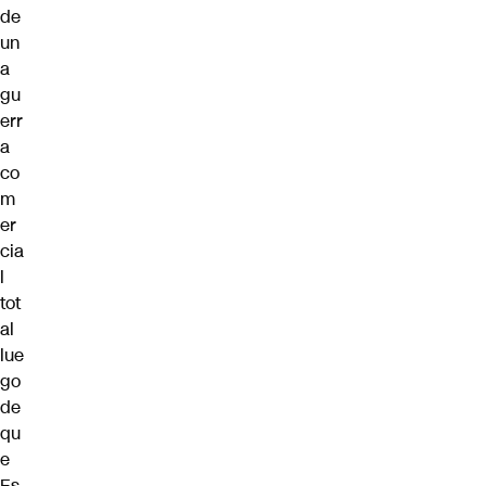
de
un
a
gu
err
a
co
m
er
cia
l
tot
al
lue
go
de
qu
e
Es