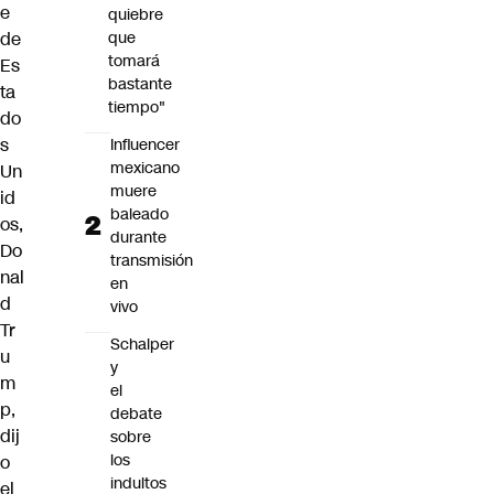
e
quiebre
de
que
tomará
Es
bastante
ta
tiempo"
do
s
Influencer
mexicano
Un
muere
id
baleado
os,
durante
Do
transmisión
nal
en
d
vivo
Tr
Schalper
u
y
m
el
p,
debate
dij
sobre
los
o
indultos
el