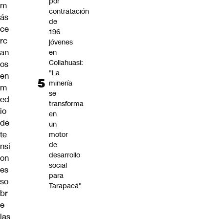
por
m
contratación
ás
de
ce
196
rc
jóvenes
an
en
Collahuasi:
os
"La
en
minería
m
se
ed
transforma
io
en
de
un
te
motor
de
nsi
desarrollo
on
social
es
para
so
Tarapacá"
br
e
las