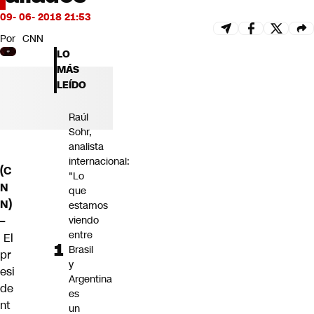
Futuro 360
09- 06- 2018 21:53
Opinión
Por
CNN
LO
MÁS
LEÍDO
Raúl
Sohr,
analista
internacional:
(C
"Lo
N
que
N)
estamos
–
viendo
entre
El
Brasil
pr
y
esi
Argentina
de
es
nt
un