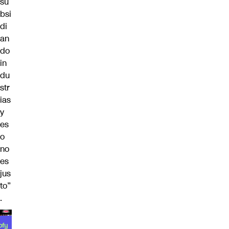
su
bsi
di
an
do
in
du
str
ias
y
es
o
no
es
jus
to”
.