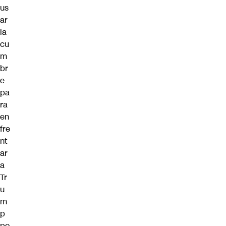
us
ar
la
cu
m
br
e
pa
ra
en
fre
nt
ar
a
Tr
u
m
p
po