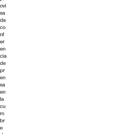
ovi
sa
da
co
nf
er
en
cia
de
pr
en
sa
en
la
cu
m
br
e