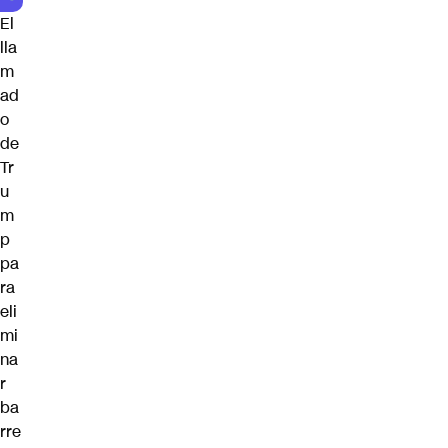
El
lla
m
ad
o
de
Tr
u
m
p
pa
ra
eli
mi
na
r
ba
rre