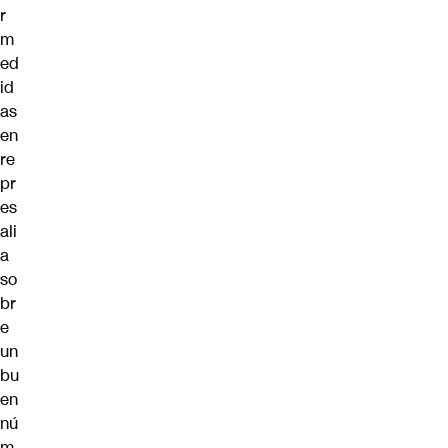
r
m
ed
id
as
en
re
pr
es
ali
a
so
br
e
un
bu
en
nú
m