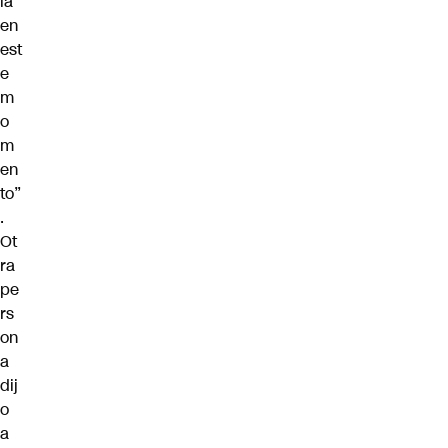
ia
en
est
e
m
o
m
en
to”
.
Ot
ra
pe
rs
on
a
dij
o
a