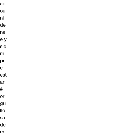
ad
ou
ni
de
ns
e y
sie
m
pr
e
est
ar
é
or
gu
llo
sa
de
m