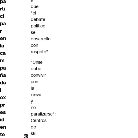
a
pa
que
rti
"el
ci
debate
pa
político
r
se
en
desarrolle
con
la
respeto"
ca
m
"Chile
pa
debe
ña
convivir
con
de
la
l
nieve
ex
y
pr
no
es
paralizarse":
id
Centros
en
de
ski
te