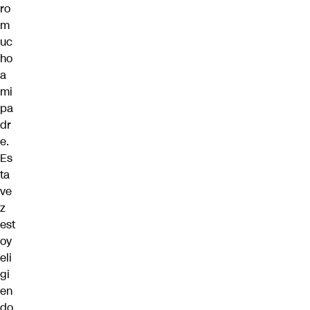
ro
m
uc
ho
a
mi
pa
dr
e.
Es
ta
ve
z
est
oy
eli
gi
en
do