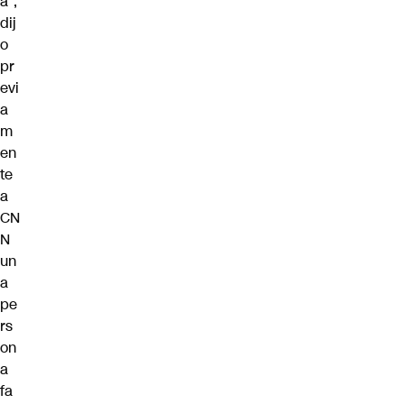
a”,
dij
o
pr
evi
a
m
en
te
a
CN
N
un
a
pe
rs
on
a
fa