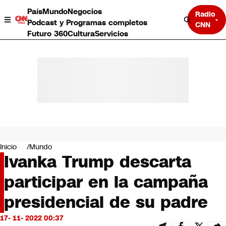
País
Mundo
Negocios
Radio
Podcast y Programas completos
CNN
Futuro 360
Cultura
Servicios
País
Mundo
Negocios
Inicio
Mundo
Ivanka Trump descarta
Deportes
Programas completos
participar en la campaña
Cultura
Servicios
presidencial de su padre
Bits
CNN Data
17- 11- 2022 00:37
CNN tiempo