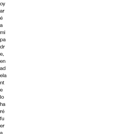
oy
ar
é
a
mi
pa
dr
e,
en
ad
ela
nt
e
lo
ha
ré
fu
er
a