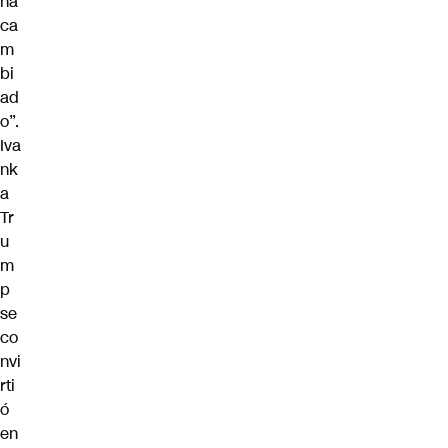
ha
ca
m
bi
ad
o”.
Iva
nk
a
Tr
u
m
p
se
co
nvi
rti
ó
en