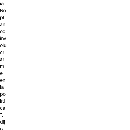
ia.
No
pl
an
eo
inv
olu
cr
ar
m
e
en
la
po
líti
ca
”,
dij
o