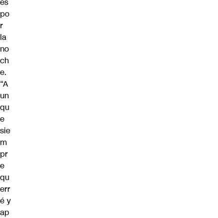
es
po
r
la
no
ch
e.
“A
un
qu
e
sie
m
pr
e
qu
err
é y
ap