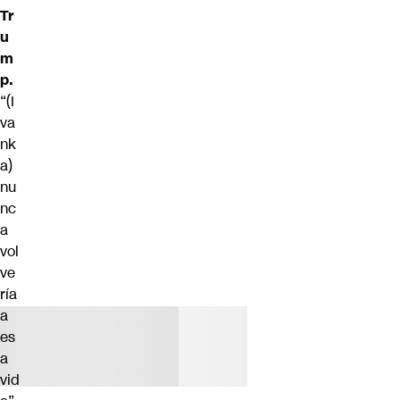
Tr
u
m
p.
“(I
va
nk
a)
nu
nc
a
vol
ve
ría
a
es
a
vid