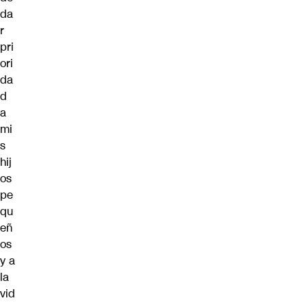
da
r
pri
ori
da
d
a
mi
s
hij
os
pe
qu
eñ
os
y a
la
vid