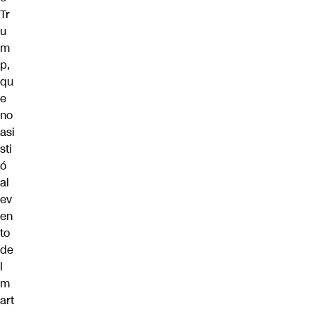
Tr
u
m
p,
qu
e
no
asi
sti
ó
al
ev
en
to
de
l
m
art