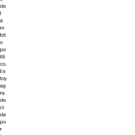
de
l
á
m
bit
o
po
líti
co.
Es
toy
ag
ra
de
ci
da
po
r