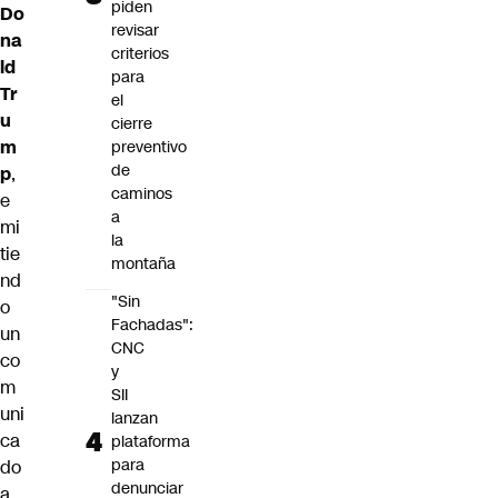
piden
Do
revisar
na
criterios
ld
para
Tr
el
u
cierre
m
preventivo
de
p
,
caminos
e
a
mi
la
tie
montaña
nd
"Sin
o
Fachadas":
un
CNC
co
y
m
SII
uni
lanzan
ca
plataforma
para
do
denunciar
a