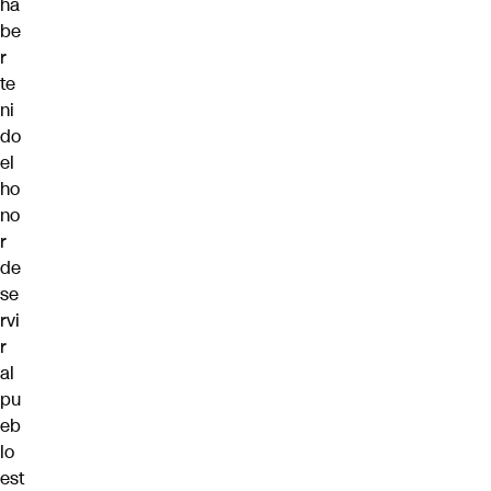
ha
be
r
te
ni
do
el
ho
no
r
de
se
rvi
r
al
pu
eb
lo
est