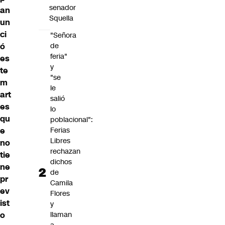
senador
an
Squella
un
ci
"Señora
de
ó
feria"
es
y
te
"se
m
le
art
salió
es
lo
qu
poblacional":
Ferias
e
Libres
no
rechazan
tie
dichos
ne
de
pr
Camila
ev
Flores
ist
y
llaman
o