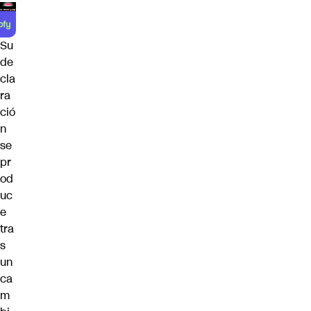
Su
de
cla
ra
ció
n
se
pr
od
uc
e
tra
s
un
ca
m