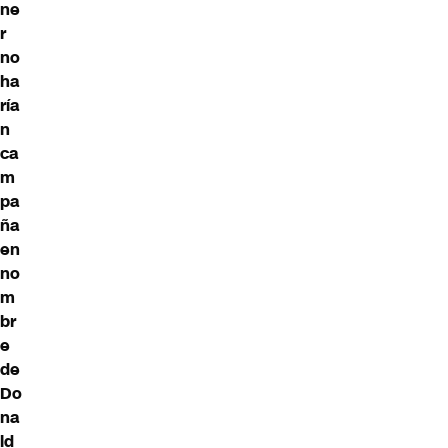
ne
r
no
ha
ría
n
ca
m
pa
ña
en
no
m
br
e
de
Do
na
ld