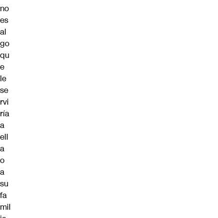
no
es
al
go
qu
e
le
se
rvi
ría
a
ell
a
o
a
su
fa
mil