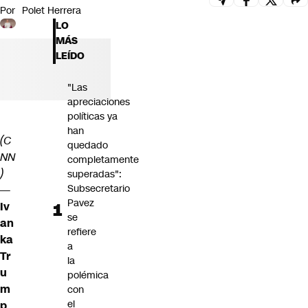
Por
Polet Herrera
Futuro 360
LO
Opinión
MÁS
LEÍDO
"Las
apreciaciones
políticas ya
han
(C
quedado
NN
completamente
)
superadas":
Subsecretario
—
Pavez
Iv
se
an
refiere
ka
a
Tr
la
u
polémica
m
con
el
p