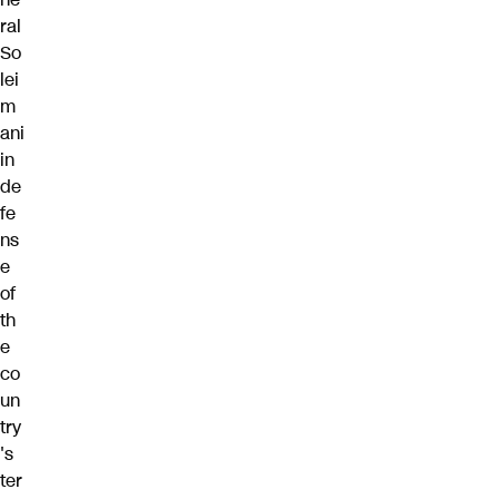
ral
So
lei
m
ani
in
de
fe
ns
e
of
th
e
co
un
try
's
ter