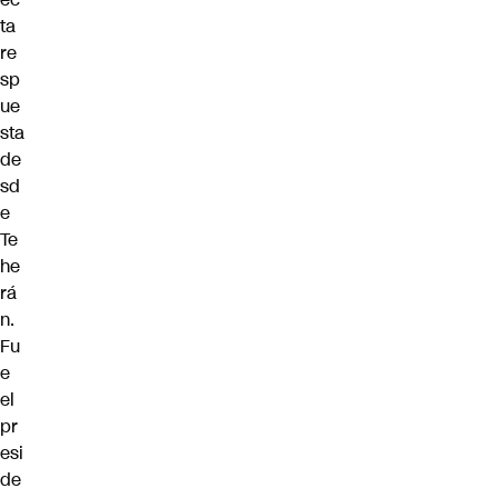
ta
re
sp
ue
sta
de
sd
e
Te
he
rá
n.
Fu
e
el
pr
esi
de