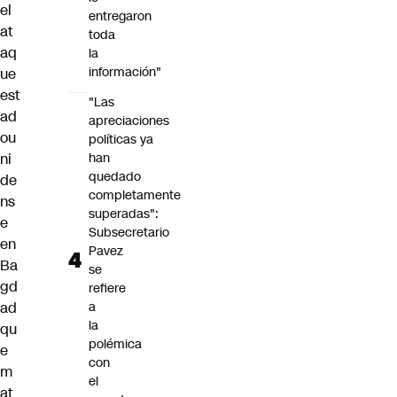
el
entregaron
at
toda
aq
la
información"
ue
est
"Las
ad
apreciaciones
ou
políticas ya
ni
han
quedado
de
completamente
ns
superadas":
e
Subsecretario
en
Pavez
Ba
se
gd
refiere
ad
a
la
qu
polémica
e
con
m
el
at