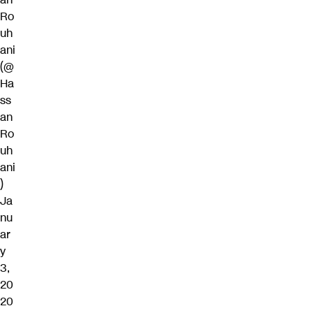
Ro
uh
ani
(@
Ha
ss
an
Ro
uh
ani
)
Ja
nu
ar
y
3,
20
20