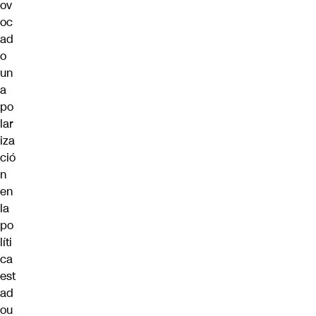
ov
oc
ad
o
un
a
po
lar
iza
ció
n
en
la
po
líti
ca
est
ad
ou