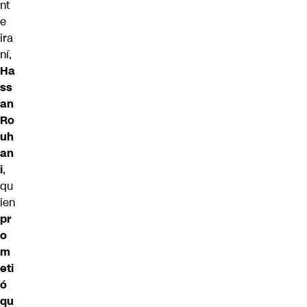
nt
e
ira
ní,
Ha
ss
an
Ro
uh
an
i
,
qu
ien
pr
o
m
eti
ó
qu