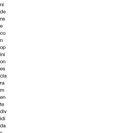
ni
de
ns
e
co
n
op
ini
on
es
cla
ra
m
en
te
div
idi
da
s