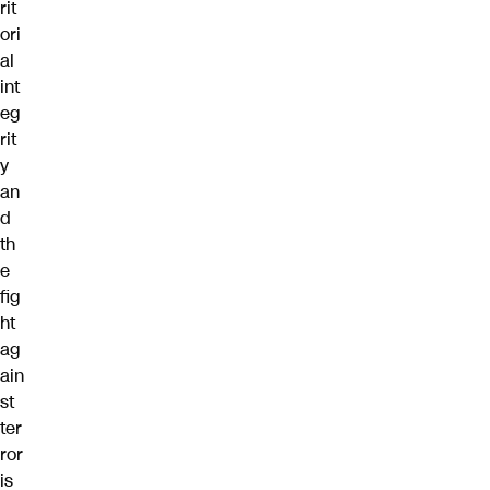
rit
ori
al
int
eg
rit
y
an
d
th
e
fig
ht
ag
ain
st
ter
ror
is