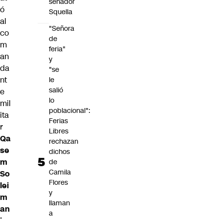
senador
ó
Squella
al
"Señora
co
de
m
feria"
an
y
da
"se
nt
le
salió
e
lo
mil
poblacional":
ita
Ferias
r
Libres
Qa
rechazan
se
dichos
m
de
Camila
So
Flores
lei
y
m
llaman
an
a