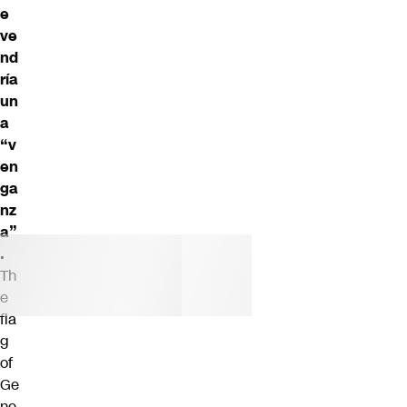
e
ve
nd
ría
un
a
“v
en
ga
nz
a”
.
Th
e
fla
g
of
Ge
ne