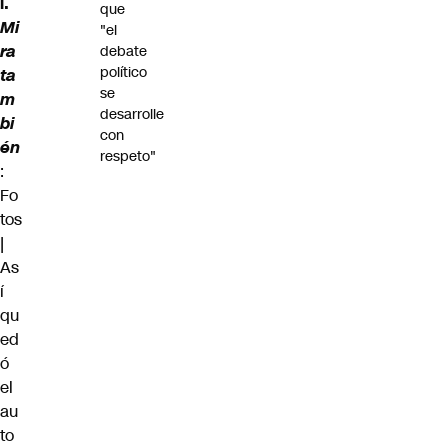
i.
que
Mi
"el
ra
debate
político
ta
se
m
desarrolle
bi
con
én
respeto"
:
Fo
tos
|
As
í
qu
ed
ó
el
au
to