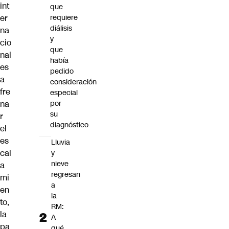
int
que
er
requiere
diálisis
na
y
cio
que
nal
había
es
pedido
a
consideración
fre
especial
na
por
su
r
diagnóstico
el
es
Lluvia
cal
y
nieve
a
regresan
mi
a
en
la
to
,
RM:
la
A
pa
qué