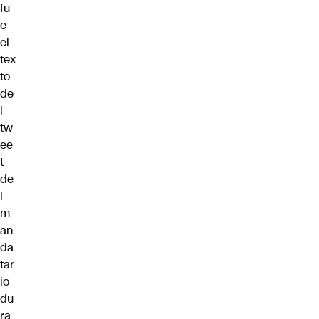
fu
e
el
tex
to
de
l
tw
ee
t
de
l
m
an
da
tar
io
du
ra