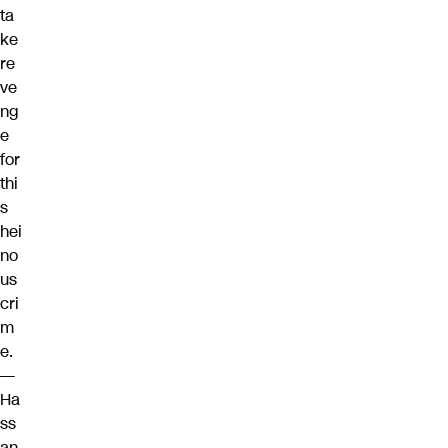
ta
ke
re
ve
ng
e
for
thi
s
hei
no
us
cri
m
e.
—
Ha
ss
an