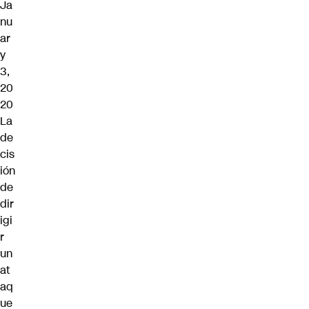
Ja
nu
ar
y
3,
20
20
La
de
cis
ión
de
dir
igi
r
un
at
aq
ue