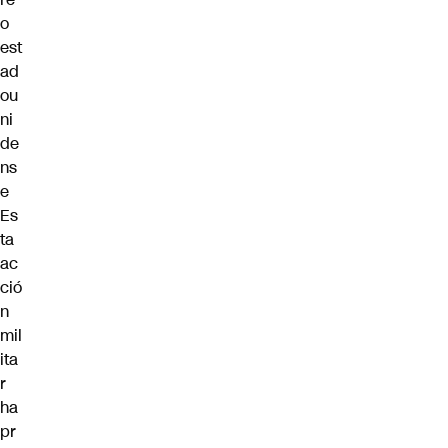
o
est
ad
ou
ni
de
ns
e
Es
ta
ac
ció
n
mil
ita
r
ha
pr