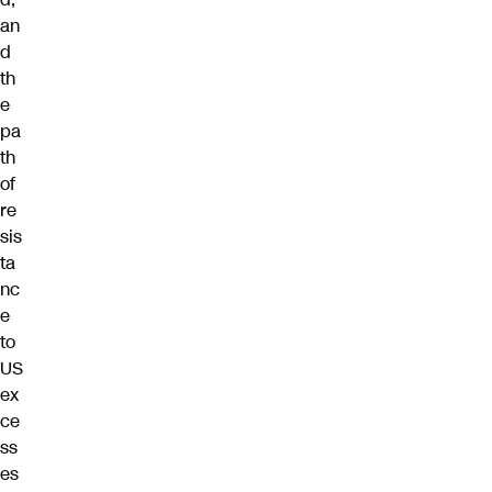
an
d
th
e
pa
th
of
re
sis
ta
nc
e
to
US
ex
ce
ss
es