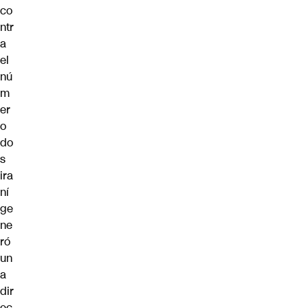
co
ntr
a
el
nú
m
er
o
do
s
ira
ní
ge
ne
ró
un
a
dir
ec