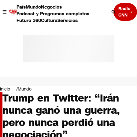
País
Mundo
Negocios
Radio
Podcast y Programas completos
CNN
Futuro 360
Cultura
Servicios
País
Mundo
Negocios
Inicio
Mundo
Trump en Twitter: “Irán
Deportes
Programas completos
nunca ganó una guerra,
Cultura
Servicios
pero nunca perdió una
Bits
CNN Data
negociación”
CNN tiempo