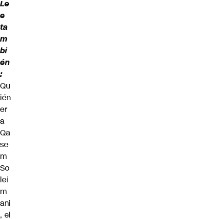
Le
e
ta
m
bi
én
:
Qu
ién
er
a
Qa
se
m
So
lei
m
ani
, el