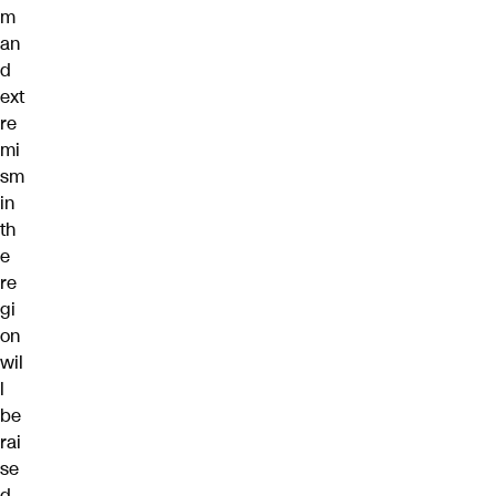
m
an
d
ext
re
mi
sm
in
th
e
re
gi
on
wil
l
be
rai
se
d,