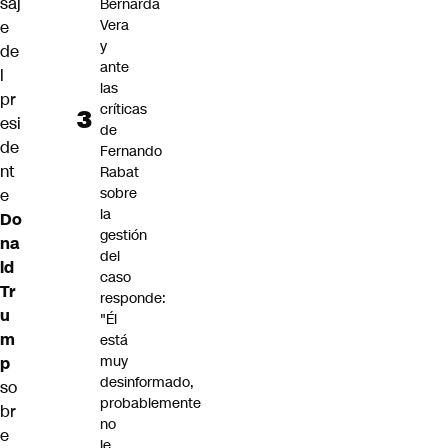
saj
Bernarda
Vera
e
y
de
ante
l
las
pr
críticas
esi
de
de
Fernando
nt
Rabat
sobre
e
la
Do
gestión
na
del
ld
caso
Tr
responde:
u
"Él
m
está
muy
p
desinformado,
so
probablemente
br
no
e
le