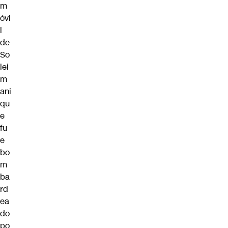
m
óvi
l
de
So
lei
m
ani
qu
e
fu
e
bo
m
ba
rd
ea
do
po