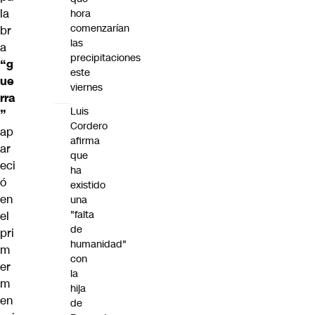
la
hora
comenzarían
br
las
a
precipitaciones
“g
este
ue
viernes
rra
Luis
”
Cordero
ap
afirma
ar
que
eci
ha
ó
existido
en
una
"falta
el
de
pri
humanidad"
m
con
er
la
m
hija
en
de