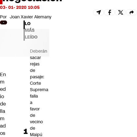
Futuro 360
03- 01- 2020 10:05
Opinión
Por
Joan Xavier Alemany
LO
MÁS
LEÍDO
Deberán
sacar
rejas
de
En
pasaje:
m
Corte
ed
Suprema
io
falla
a
de
favor
lla
de
m
vecino
ad
de
os
Maipú