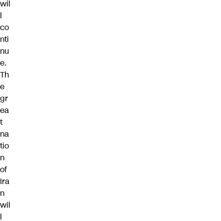
wil
l
co
nti
nu
e.
Th
e
gr
ea
t
na
tio
n
of
Ira
n
wil
l