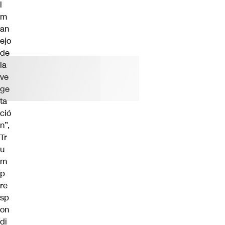
l
m
an
ejo
de
la
ve
ge
ta
ció
n”,
Tr
u
m
p
re
sp
on
di