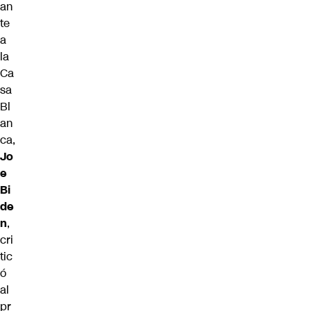
an
te
a
la
Ca
sa
Bl
an
ca,
Jo
e
Bi
de
n
,
cri
tic
ó
al
pr