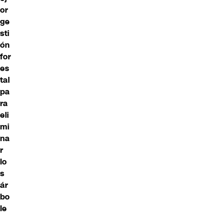
or
ge
sti
ón
for
es
tal
pa
ra
eli
mi
na
r
lo
s
ár
bo
le