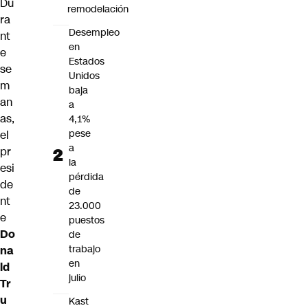
Du
remodelación
ra
Desempleo
nt
en
e
Estados
se
Unidos
m
baja
an
a
as,
4,1%
pese
el
a
pr
la
esi
pérdida
de
de
nt
23.000
e
puestos
Do
de
trabajo
na
en
ld
julio
Tr
u
Kast