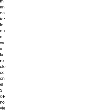
m
an
da
tar
io
qu
e
va
a
la
re
ele
cci
ón
el
3
de
no
vie