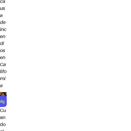
ca
us
a
de
inc
en
di
os
en
Ca
lifo
rni
a
Cu
an
do