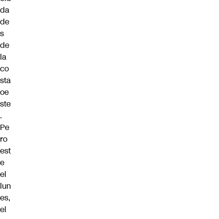
da
de
s
de
la
co
sta
oe
ste
.
Pe
ro
est
e
el
lun
es,
el