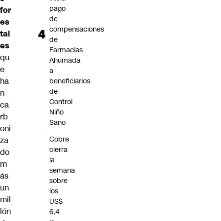
pago
for
de
es
compensaciones
tal
de
es
Farmacias
qu
Ahumada
e
a
ha
beneficiarios
de
n
Control
ca
Niño
rb
Sano
oni
Cobre
za
cierra
do
la
m
semana
ás
sobre
un
los
mil
US$
lón
6,4