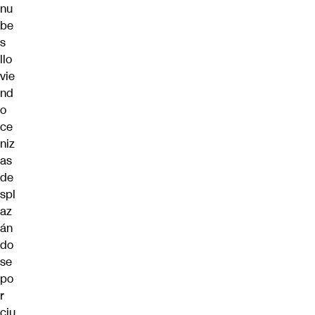
nu
be
s
llo
vie
nd
o
ce
niz
as
de
spl
az
án
do
se
po
r
ciu