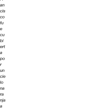
an
cis
co
fu
e
cu
bi
ert
a
po
r
un
cie
lo
na
ra
nja
a