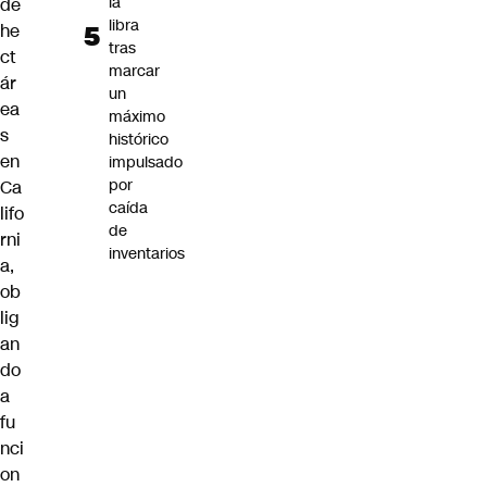
la
de
libra
he
tras
ct
marcar
ár
un
ea
máximo
s
histórico
en
impulsado
por
Ca
caída
lifo
de
rni
inventarios
a,
ob
lig
an
do
a
fu
nci
on