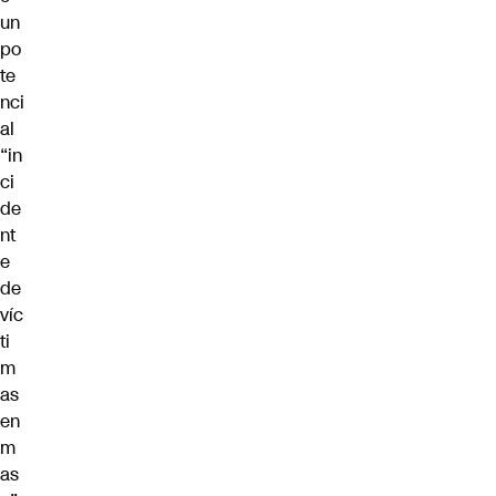
un
po
te
nci
al
“in
ci
de
nt
e
de
víc
ti
m
as
en
m
as