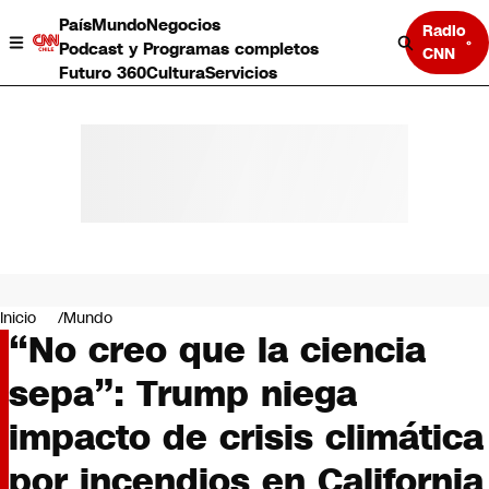
País
Mundo
Negocios
Radio
Podcast y Programas completos
CNN
Futuro 360
Cultura
Servicios
País
Mundo
Negocios
Inicio
Mundo
“No creo que la ciencia
Deportes
Programas completos
sepa”: Trump niega
Cultura
Servicios
impacto de crisis climática
Bits
CNN Data
por incendios en California
CNN tiempo