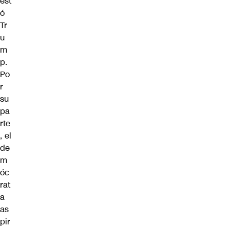
est
ó
Tr
u
m
p.
Po
r
su
pa
rte
, el
de
m
óc
rat
a
as
pir