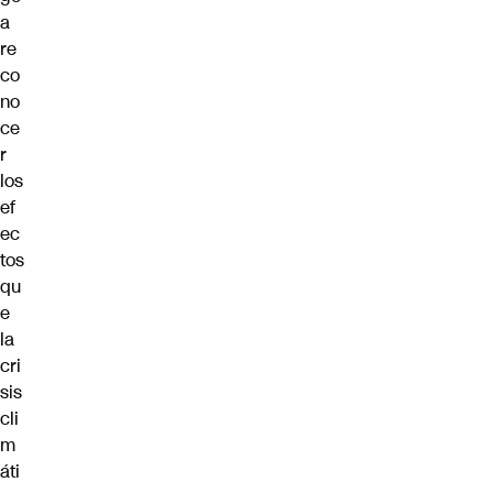
a
re
co
no
ce
r
los
ef
ec
tos
qu
e
la
cri
sis
cli
m
áti