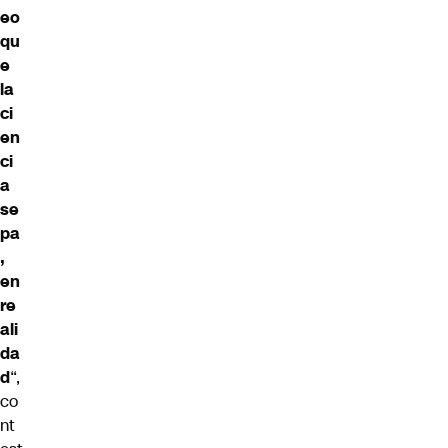
eo
qu
e
la
ci
en
ci
a
se
pa
,
en
re
ali
da
d
“,
co
nt