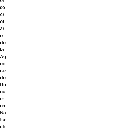
el
se
cr
et
ari
o
de
la
Ag
en
cia
de
Re
cu
rs
os
Na
tur
ale