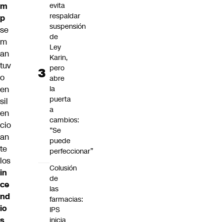
m
evita
respaldar
p
suspensión
se
de
m
Ley
an
Karin,
tuv
pero
o
abre
en
la
puerta
sil
a
en
cambios:
cio
“Se
an
puede
te
perfeccionar”
los
Colusión
in
de
ce
las
nd
farmacias:
io
IPS
s
inicia