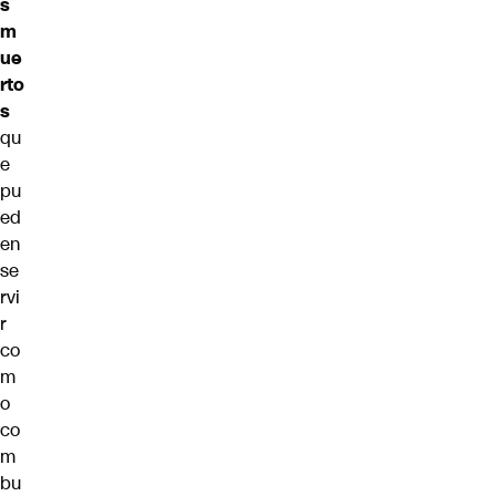
s
m
ue
rto
s
qu
e
pu
ed
en
se
rvi
r
co
m
o
co
m
bu