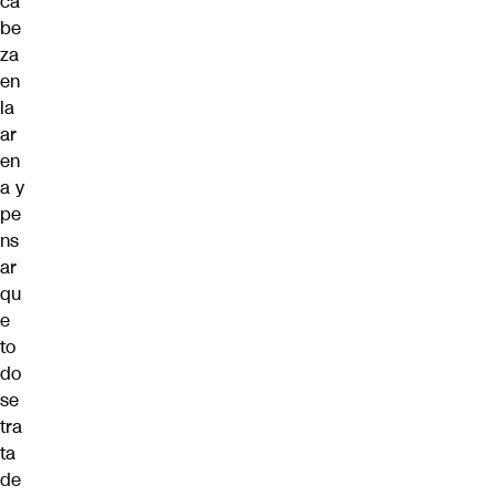
ca
be
za
en
la
ar
en
a y
pe
ns
ar
qu
e
to
do
se
tra
ta
de