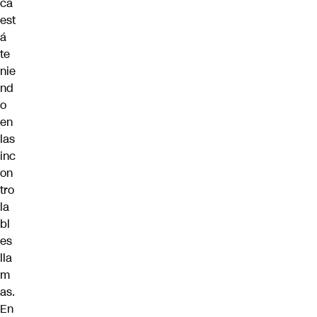
ca
est
á
te
nie
nd
o
en
las
inc
on
tro
la
bl
es
lla
m
as.
En