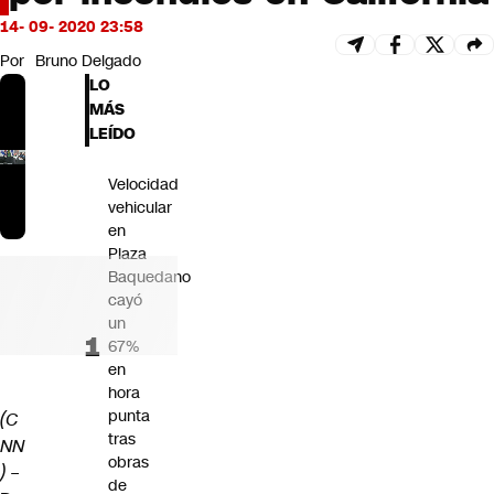
Futuro 360
14- 09- 2020 23:58
Opinión
Por
Bruno Delgado
LO
MÁS
LEÍDO
Velocidad
vehicular
en
Plaza
Baquedano
cayó
un
67%
en
hora
punta
(C
tras
NN
obras
) –
de