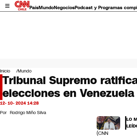
País
Mundo
Negocios
Podcast y Programas comp
País
Mundo
Inicio
Mundo
Negocios
Tribunal Supremo ratifi
Deportes
elecciones en Venezuela
Programas completos
Cultura
Servicios
12- 10- 2024 14:28
Bits
Por
Rodrigo Miño Silva
CNN Data
LO 
CNN tiempo
LEÍD
Futuro 360
(CNN
Opinión