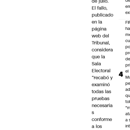
d
de julio.
e
El fallo,
ex
publicado
en la
FI
página
h
m
web del
cu
Tribunal,
po
considera
pr
que la
d
Sala
pr
Electoral
el
“recabó y
Mu
pe
examinó
ad
todas las
qu
pruebas
to
necesaria
"
s
at
conforme
a 
a los
in