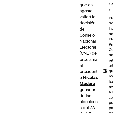
Ca
que en
y 
agosto
validó la
Pr
decisión
d
In
del
de
Consejo
Pr
Nacional
Pr
Electoral
Go
(CNE) de
de
proclamar
re
al
ar
q
president
re
e
Nicolás
la
Maduro
re
ganador
a 
de las
c
eleccione
po
s del 28
pa