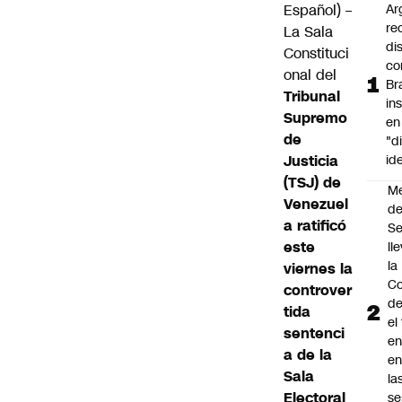
Español) –
Ar
re
La Sala
di
Constituci
co
onal del
Br
Tribunal
in
Supremo
en
de
"d
Justicia
id
(TSJ) de
M
Venezuel
de
a ratificó
S
este
ll
la
viernes la
Co
controver
de
tida
el
sentenci
en
a de la
en
Sala
la
Electoral
se