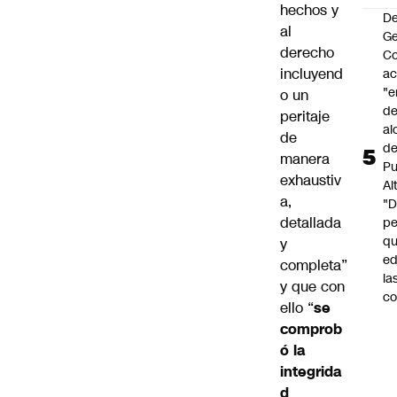
hechos y
De
al
G
derecho
Co
incluyend
a
"e
o un
de
peritaje
al
de
d
manera
Pu
exhaustiv
Al
a,
"
detallada
p
qu
y
ed
completa”
la
y que con
co
ello “
se
comprob
ó la
integrida
d