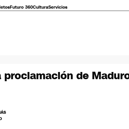
letos
Futuro 360
Cultura
Servicios
ca proclamación de Madur
MÁS
O