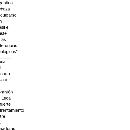
gentina
chaza
sculparse
n
asil e
siste
 las
iferencias
eológicas"
esa
l
enado
eva a
misión
 Ética
 fuerte
frentamiento
tre
s
nadoras