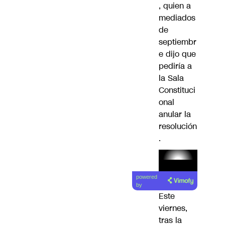
, quien a
mediados
de
septiembr
e dijo que
pediría a
la Sala
Constituci
onal
anular la
resolución
.
Lea el
powered
artículo
by
Este
viernes,
tras la