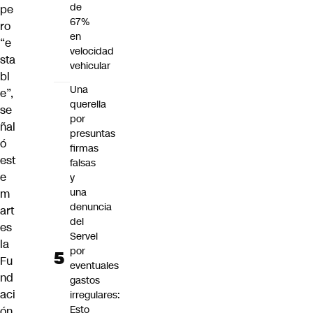
de
pe
67%
ro
en
“e
velocidad
sta
vehicular
bl
Una
e”,
querella
se
por
ñal
presuntas
ó
firmas
est
falsas
e
y
una
m
denuncia
art
del
es
Servel
la
por
Fu
eventuales
nd
gastos
aci
irregulares:
Esto
ón