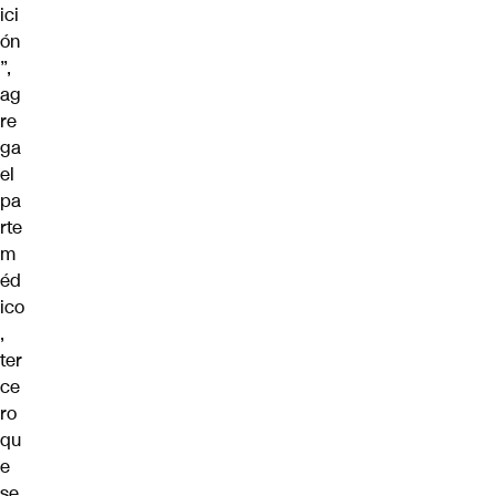
ici
ón
”,
ag
re
ga
el
pa
rte
m
éd
ico
,
ter
ce
ro
qu
e
se