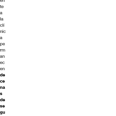
en
te
a
la
clí
nic
a
pe
rm
an
ec
en
de
ce
na
s
de
se
gu