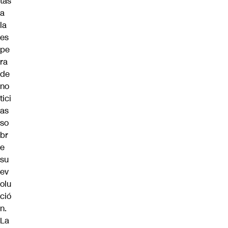
tas
a
la
es
pe
ra
de
no
tici
as
so
br
e
su
ev
olu
ció
n.
La