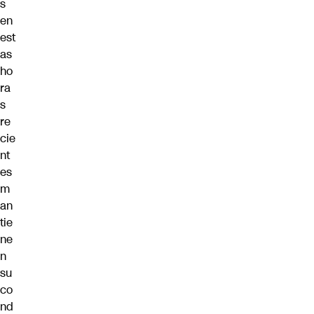
s
en
est
as
ho
ra
s
re
cie
nt
es
m
an
tie
ne
n
su
co
nd