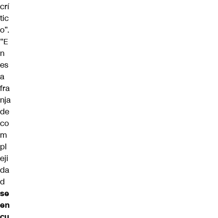
crí
tic
o”.
“E
n
es
a
fra
nja
de
co
m
pl
eji
da
d
se
en
cu