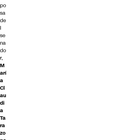
po
sa
de
l
se
na
do
r,
M
arí
a
Cl
au
di
a
Ta
ra
zo