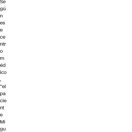
Se
gú
n
es
e
ce
ntr
o
m
éd
ico
,
“el
pa
cie
nt
e
Mi
gu