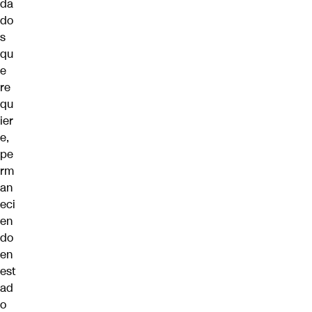
da
do
s
qu
e
re
qu
ier
e,
pe
rm
an
eci
en
do
en
est
ad
o