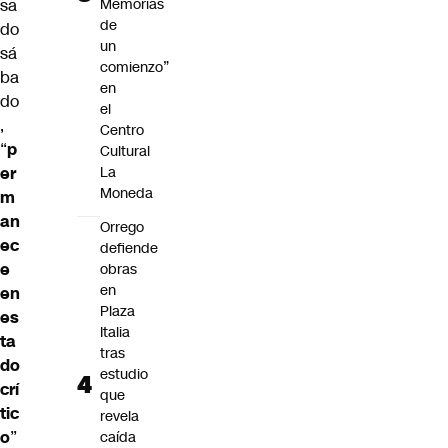
sa
Memorias
de
do
un
sá
comienzo”
ba
en
do
el
,
Centro
“
p
Cultural
er
La
Moneda
m
an
Orrego
ec
defiende
e
obras
en
en
Plaza
es
Italia
ta
tras
do
estudio
crí
que
tic
revela
o
”
caída