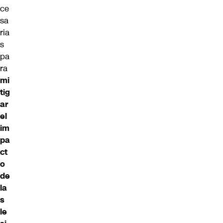
ce
sa
ria
s
pa
ra
mi
tig
ar
el
im
pa
ct
o
de
la
s
le