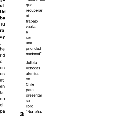
que
el
recuperar
Uri
el
be
trabajo
Tu
vuelva
rb
a
ay
ser
,
una
prioridad
he
nacional”
rid
o
Julieta
en
Venegas
un
aterriza
en
at
Chile
en
para
ta
presentar
do
su
el
libro
pa
“Norteña.