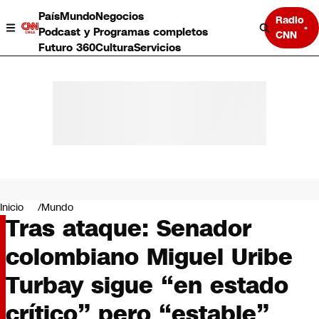
País
Mundo
Negocios
Radio
Podcast y Programas completos
CNN
Futuro 360
Cultura
Servicios
País
Mundo
Negocios
Inicio
Mundo
Tras ataque: Senador
Deportes
Programas completos
colombiano Miguel Uribe
Cultura
Servicios
Turbay sigue “en estado
Bits
CNN Data
crítico” pero “estable”
CNN tiempo