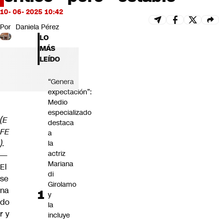
Futuro 360
10- 06- 2025 10:42
Opinión
Por
Daniela Pérez
LO
MÁS
LEÍDO
“Genera
expectación”:
Medio
especializado
(E
destaca
FE
a
).
la
actriz
—
Mariana
El
di
se
Girolamo
na
y
do
la
r y
incluye