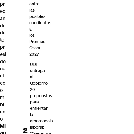
pr
entre
las
ec
posibles
an
candidatas
di
a
da
los
to
Premios
pr
Oscar
esi
2027
de
UDI
nci
entrega
al
al
col
Gobierno
20
o
propuestas
m
para
bi
enfrentar
an
la
o
emergencia
Mi
laboral:
gu
“Queremos