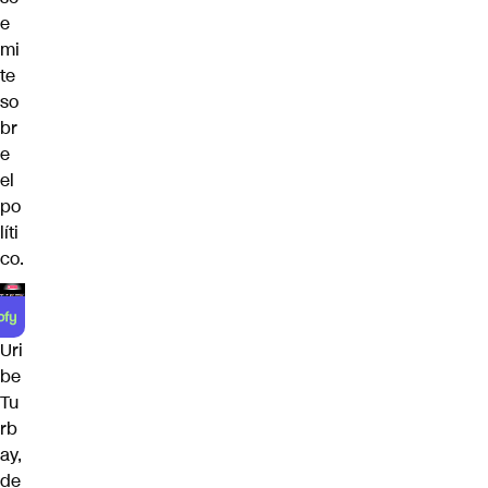
e
mi
te
so
br
e
el
po
líti
co.
Uri
be
Tu
rb
ay,
de