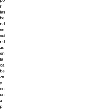
po
r
las
he
rid
as
suf
rid
as
en
la
ca
be
za
y
en
un
a
pi