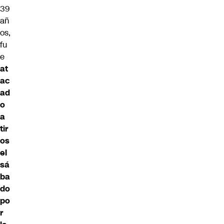
39
añ
os,
fu
e
at
ac
ad
o
a
tir
os
el
sá
ba
do
po
r