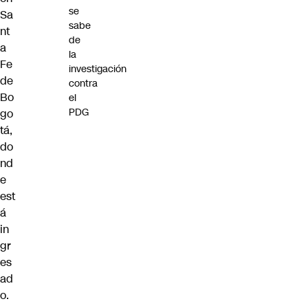
se
Sa
sabe
nt
de
a
la
Fe
investigación
de
contra
Bo
el
PDG
go
tá,
do
nd
e
est
á
in
gr
es
ad
o.