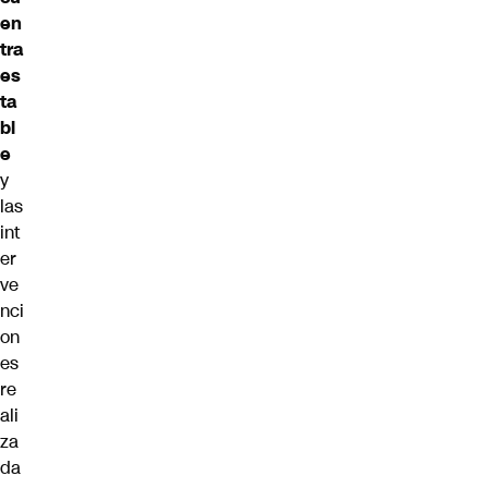
en
tra
es
ta
bl
e
y
las
int
er
ve
nci
on
es
re
ali
za
da