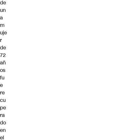
de
un
a
m
uje
r
de
72
añ
os
fu
e
re
cu
pe
ra
do
en
el