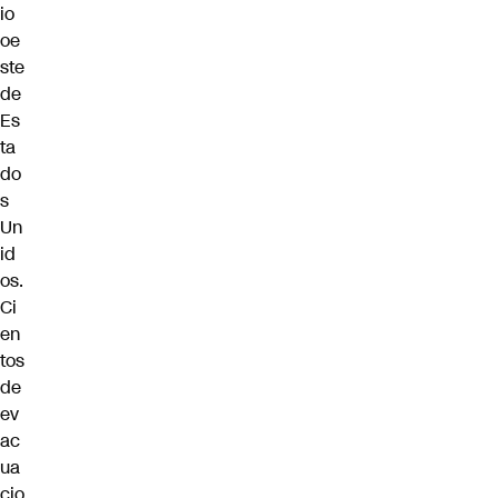
io
oe
ste
de
Es
ta
do
s
Un
id
os.
Ci
en
tos
de
ev
ac
ua
cio