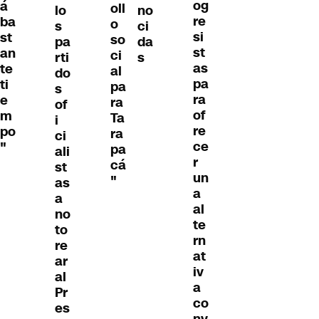
og
á
oll
lo
no
re
ba
o
s
ci
si
st
so
pa
da
st
an
ci
rti
s
as
te
al
do
pa
ti
pa
s
ra
e
ra
of
of
m
Ta
i
re
po
ra
ci
ce
"
pa
ali
r
cá
st
un
"
as
a
a
al
no
te
to
rn
re
at
ar
iv
al
a
Pr
co
es
nv