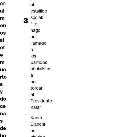
on
el
al
estallido
social:
m
"Le
en
hago
os
un
si
llamado
et
a
e
los
m
partidos
oficialistas
ue
a
rto
no
s
torear
y
al
do
Presidente
ce
Kast"
na
Karim
s
Bianchi
de
es
he