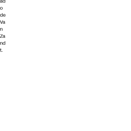
ad
o
de
Va
n
Za
nd
t.