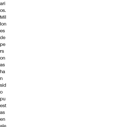
ari
os.
Mil
lon
es
de
pe
rs
on
as
ha
n
sid
o
pu
est
as
en
ale