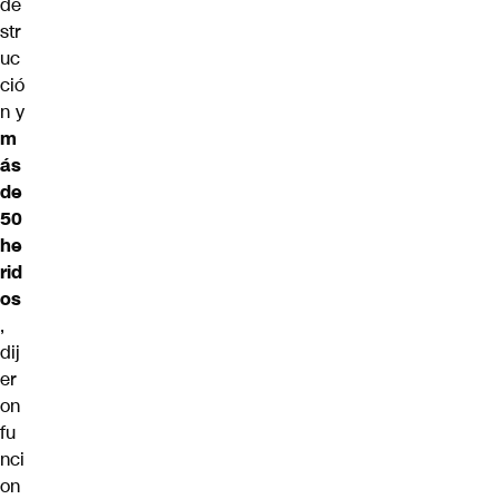
de
str
uc
ció
n y
m
ás
de
50
he
rid
os
,
dij
er
on
fu
nci
on