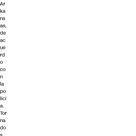
Ar
ka
ns
as,
de
ac
ue
rd
o
co
n
la
po
licí
a.
Tor
na
do
s