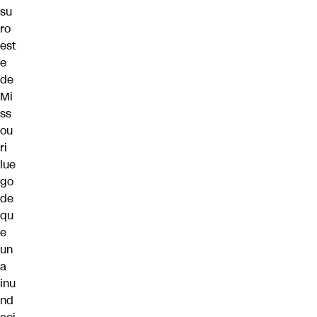
su
ro
est
e
de
Mi
ss
ou
ri
lue
go
de
qu
e
un
a
inu
nd