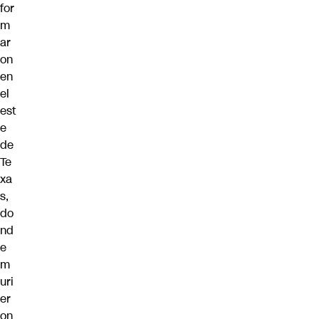
for
m
ar
on
en
el
est
e
de
Te
xa
s,
do
nd
e
m
uri
er
on