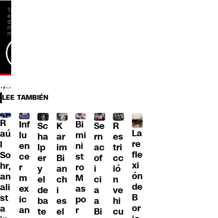
LEE TAMBIÉN
R
Inf
Bi
Sc
K
Se
R
La
aú
lu
mi
ha
ar
rn
es
re
l
en
ni
lp
im
ac
tri
fle
So
ce
st
er
Bi
of
cc
xi
hr,
r
ro
y
an
i
ió
ón
an
m
M
el
ch
ci
n
de
ali
ex
as
de
i
a
ve
B
st
ic
po
ba
es
a
hi
or
a
an
r
te
el
Bi
cu