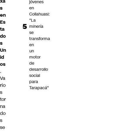
xa
jóvenes
s
en
Collahuasi:
en
"La
Es
minería
ta
se
do
transforma
s
en
Un
un
id
motor
de
os
desarrollo
.
social
Va
para
rio
Tarapacá"
s
tor
na
do
s
se