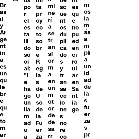
os
mi
de
nt
m
Br
mi
po
ta
sc
es
os
as
ne
r
pr
ue
qu
la
il
rí
el
oy
nt
e
m
y
a
es
ec
os
no
ás
Ar
se
ta
to
du
pu
a
ge
tr
lli
so
pli
ed
m
nt
an
do
br
ca
en
pli
in
sf
so
e
do
ci
a
a
or
ci
R
s
rc
un
es
m
al:
eg
y
ul
id
un
a
"L
la
tr
ar
ad
qu
en
e
s
an
en
de
ie
un
ha
de
sa
Sa
la
br
m
go
U
cc
nt
s
e
ot
un
so
io
ia
fu
qu
or
lla
de
ne
go
er
e
de
m
la
s
za
to
de
ad
Fu
no
s
m
sa
o
er
re
pr
ar
rr
a
za
co