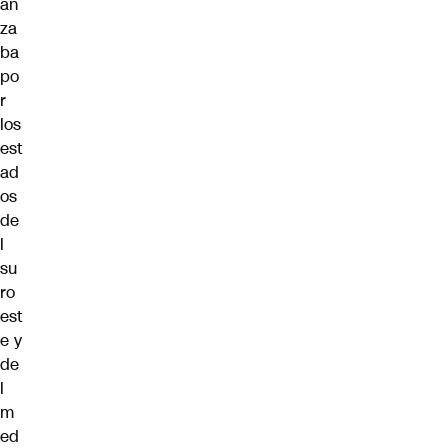
an
za
ba
po
r
los
est
ad
os
de
l
su
ro
est
e y
de
l
m
ed