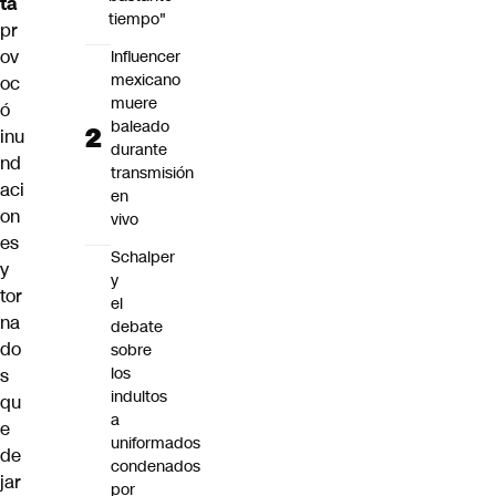
ta
tiempo"
pr
ov
Influencer
mexicano
oc
muere
ó
baleado
inu
durante
nd
transmisión
aci
en
on
vivo
es
Schalper
y
y
tor
el
na
debate
do
sobre
los
s
indultos
qu
a
e
uniformados
de
condenados
jar
por