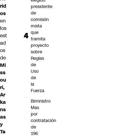
elegido
rid
presidente
os
de
comisión
en
mixta
los
que
est
tramita
ad
proyecto
os
sobre
de
Reglas
Mi
de
Uso
ss
de
ou
la
ri,
Fuerza
Ar
Biministro
ka
Mas
ns
por
as
contratación
y
de
Te
196