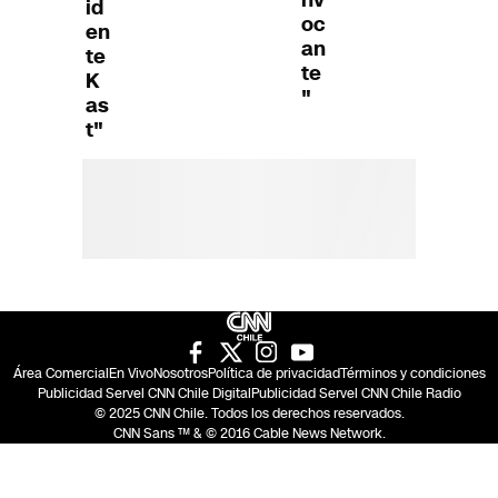
id
oc
en
an
te
te
K
"
as
t"
Área Comercial
En Vivo
Nosotros
Política de privacidad
Términos y condiciones
Publicidad Servel CNN Chile Digital
Publicidad Servel CNN Chile Radio
© 2025 CNN Chile. Todos los derechos reservados.
CNN Sans ™ & © 2016 Cable News Network.