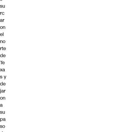
su
rc
ar
on
el
no
rte
de
Te
xa
s y
de
jar
on
a
su
pa
so