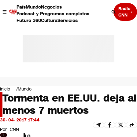
País
Mundo
Negocios
Radio
Podcast y Programas completos
CNN
Futuro 360
Cultura
Servicios
País
Mundo
Negocios
Inicio
Mundo
Tormenta en EE.UU. deja al
Deportes
Programas completos
menos 7 muertos
Cultura
Servicios
30- 04- 2017 17:44
Bits
CNN Data
Por
CNN
CNN tiempo
LO