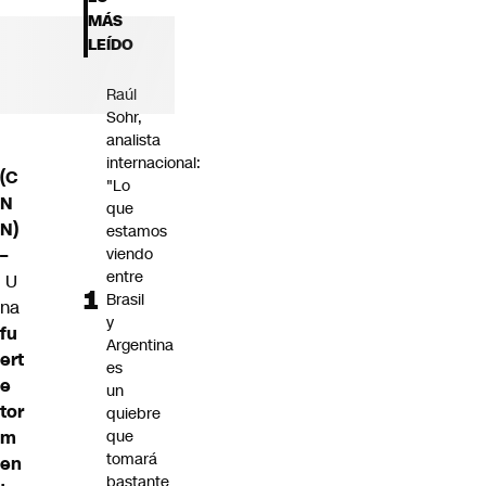
Futuro 360
MÁS
Opinión
LEÍDO
Raúl
Sohr,
analista
internacional:
(C
"Lo
N
que
N)
estamos
–
viendo
entre
U
Brasil
na
y
fu
Argentina
ert
es
e
un
tor
quiebre
m
que
tomará
en
bastante