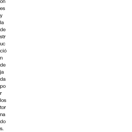
on
es
y
la
de
str
uc
ció
n
de
ja
da
po
r
los
tor
na
do
s.