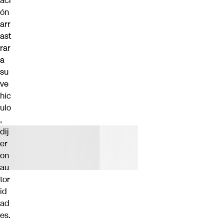
aci
ón
arr
ast
rar
a
su
ve
híc
ulo
,
dij
er
on
au
tor
id
ad
es.