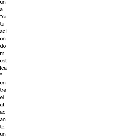
un
a
“si
tu
aci
ón
do
m
ést
ica
”
en
tre
el
at
ac
an
te,
un