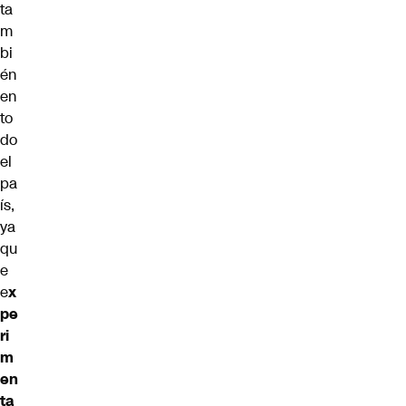
ta
m
bi
én
en
to
do
el
pa
ís,
ya
qu
e
e
x
pe
ri
m
en
ta