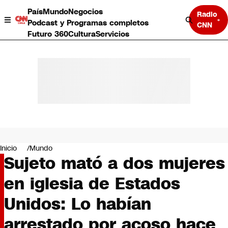
País
Mundo
Negocios
Radio
Podcast y Programas completos
CNN
Futuro 360
Cultura
Servicios
País
Mundo
Negocios
Inicio
Mundo
Sujeto mató a dos mujeres
Deportes
Programas completos
en iglesia de Estados
Cultura
Servicios
Unidos: Lo habían
Bits
CNN Data
arrestado por acoso hace
CNN tiempo