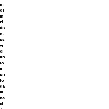
m
os
in
ci
de
nt
es
vi
ol
en
to
s
en
to
da
la
na
ci