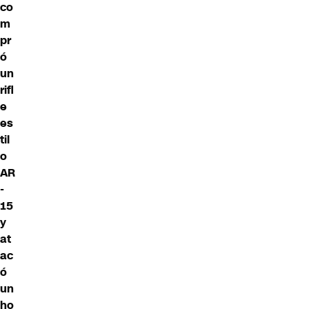
co
m
pr
ó
un
rifl
e
es
til
o
AR
-
15
y
at
ac
ó
un
ho