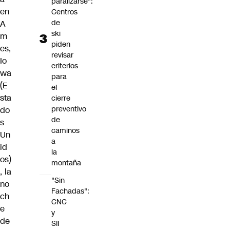
paralizarse":
en
Centros
de
A
ski
m
piden
es,
revisar
Io
criterios
wa
para
(
E
el
sta
cierre
preventivo
do
de
s
caminos
Un
a
id
la
os
)
montaña
, la
"Sin
no
Fachadas":
ch
CNC
e
y
de
SII