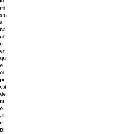
la
mi
sm
a
no
ch
e
en
qu
e
el
pr
esi
de
nt
e
Jo
e
Bi