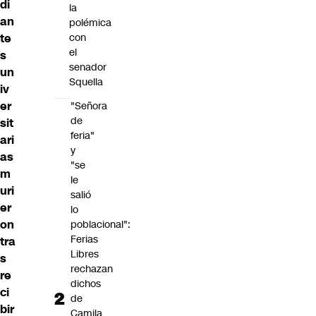
di
la
an
polémica
te
con
el
s
senador
un
Squella
iv
er
"Señora
de
sit
feria"
ari
y
as
"se
m
le
uri
salió
er
lo
on
poblacional":
Ferias
tra
Libres
s
rechazan
re
dichos
ci
de
bir
Camila