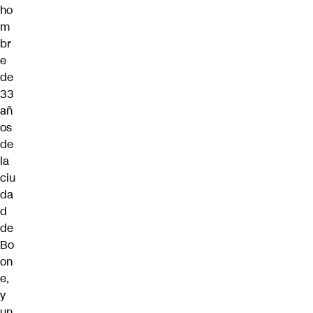
ho
m
br
e
de
33
añ
os
de
la
ciu
da
d
de
Bo
on
e,
y
un