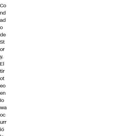
Co
nd
ad
o
de
St
or
y.
El
tir
ot
eo
en
Io
wa
oc
urr
ió