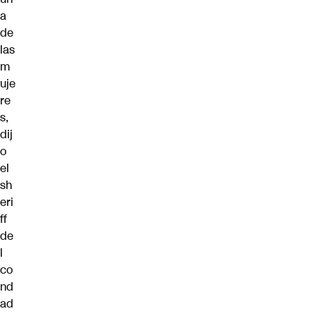
a
de
las
m
uje
re
s,
dij
o
el
sh
eri
ff
de
l
co
nd
ad