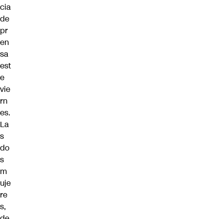
cia
de
pr
en
sa
est
e
vie
rn
es.
La
s
do
s
m
uje
re
s,
de