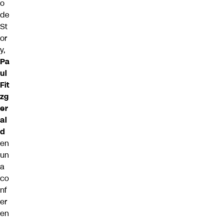
o
de
St
or
y,
Pa
ul
Fit
zg
er
al
d
en
un
a
co
nf
er
en