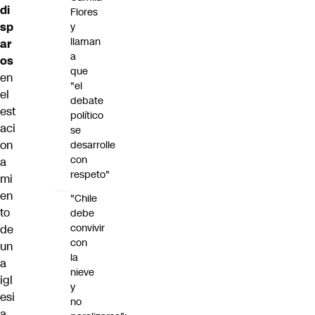
di
Flores
sp
y
llaman
ar
a
os
que
en
"el
el
debate
est
político
aci
se
on
desarrolle
con
a
respeto"
mi
en
"Chile
to
debe
convivir
de
con
un
la
a
nieve
igl
y
esi
no
a