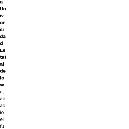
a
Un
iv
er
si
da
d
Es
tat
al
de
Io
w
a,
añ
ad
ió
el
fu