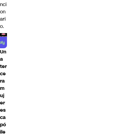
nci
on
ari
o.
Un
a
ter
ce
ra
m
uj
er
es
ca
pó
ile