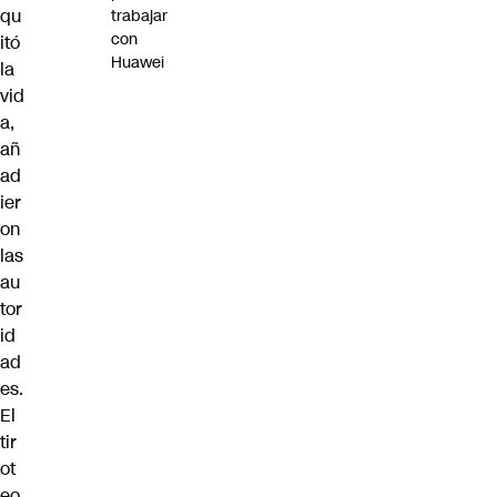
qu
trabajar
con
itó
Huawei
la
vid
a,
añ
ad
ier
on
las
au
tor
id
ad
es.
El
tir
ot
eo