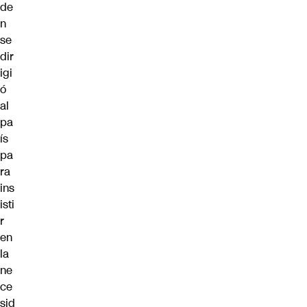
de
n
se
dir
igi
ó
al
pa
ís
pa
ra
ins
isti
r
en
la
ne
ce
sid