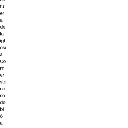
fu
er
a
de
la
igl
esi
a
Co
rn
er
sto
ne
se
de
bi
ó
a