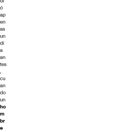
di
ó
ap
en
as
un
dí
a
an
tes
,
cu
an
do
un
ho
m
br
e