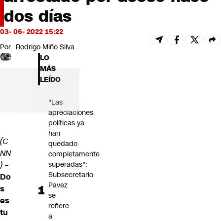
Futuro 360
dos días
Opinión
03- 06- 2022 15:22
Por
Rodrigo Miño Silva
LO
MÁS
LEÍDO
"Las
apreciaciones
políticas ya
han
(C
quedado
NN
completamente
)
–
superadas":
Subsecretario
Do
Pavez
s
se
es
refiere
tu
a