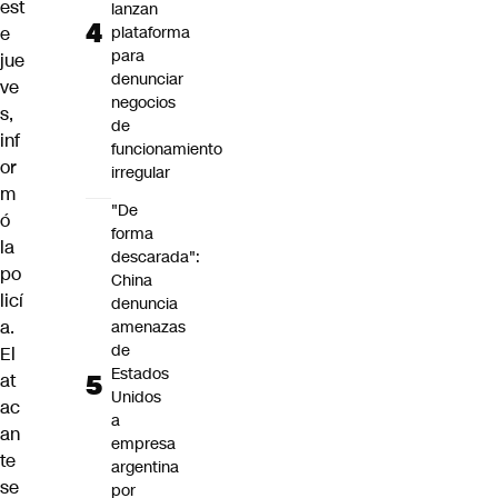
est
lanzan
e
plataforma
para
jue
denunciar
ve
negocios
s,
de
inf
funcionamiento
or
irregular
m
"De
ó
forma
la
descarada":
po
China
licí
denuncia
a.
amenazas
de
El
Estados
at
Unidos
ac
a
an
empresa
te
argentina
se
por