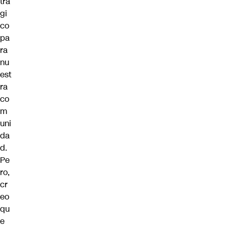
trá
gi
co
pa
ra
nu
est
ra
co
m
uni
da
d.
Pe
ro,
cr
eo
qu
e