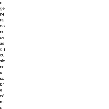
n
ge
ne
ra
do
nu
ev
as
dis
cu
sio
ne
s
so
br
e
có
m
o