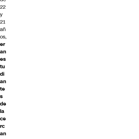
22
y
21
añ
os,
er
an
es
tu
di
an
te
s
de
la
ce
rc
an