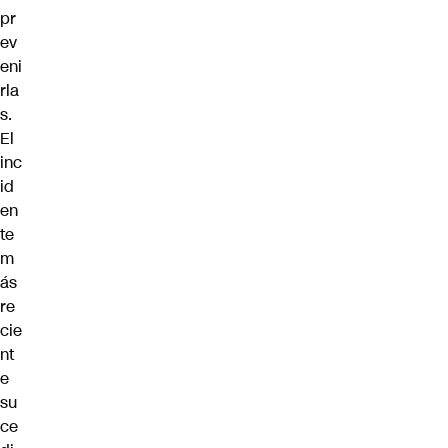
pr
ev
eni
rla
s.
El
inc
id
en
te
m
ás
re
cie
nt
e
su
ce