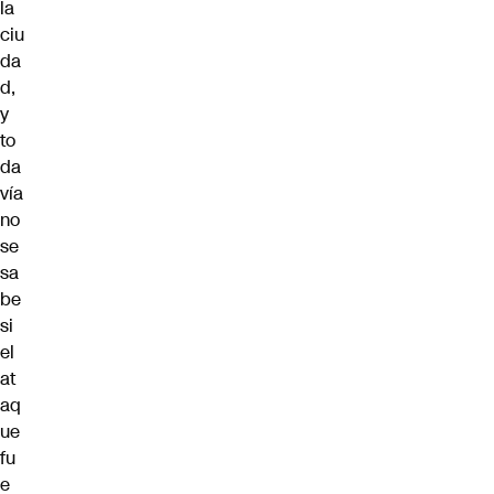
la
ciu
da
d,
y
to
da
vía
no
se
sa
be
si
el
at
aq
ue
fu
e