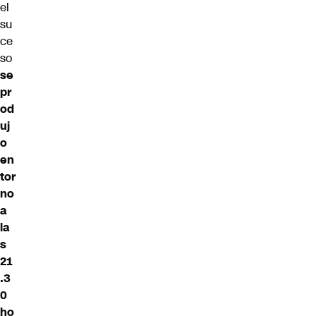
el
su
ce
so
se
pr
od
uj
o
en
tor
no
a
la
s
21
.3
0
ho