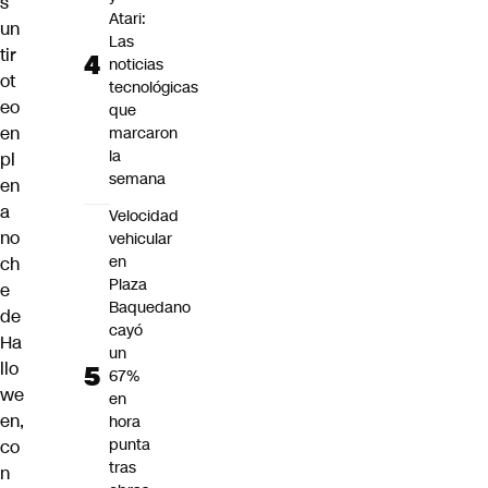
s
Atari:
un
Las
tir
noticias
ot
tecnológicas
eo
que
en
marcaron
la
pl
semana
en
a
Velocidad
no
vehicular
en
ch
Plaza
e
Baquedano
de
cayó
Ha
un
llo
67%
we
en
en,
hora
punta
co
tras
n