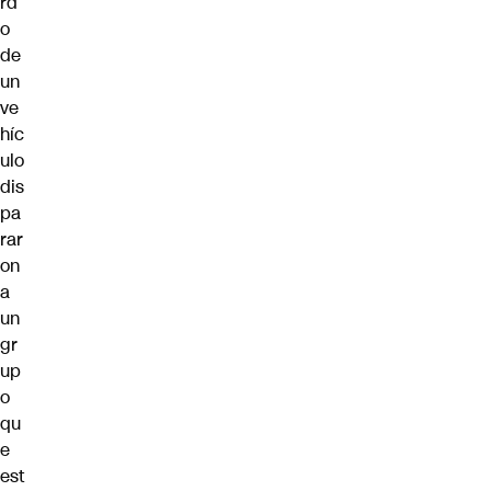
rd
o
de
un
ve
híc
ulo
dis
pa
rar
on
a
un
gr
up
o
qu
e
est