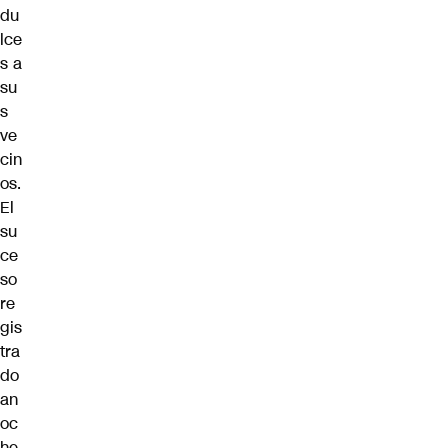
du
lce
s a
su
s
ve
cin
os.
El
su
ce
so
re
gis
tra
do
an
oc
he