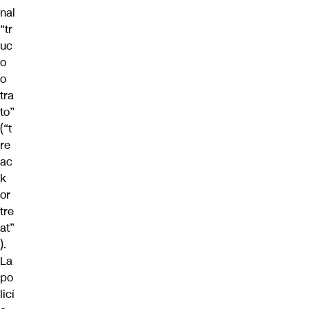
nal
“tr
uc
o
o
tra
to”
(“t
re
ac
k
or
tre
at”
).
La
po
licí