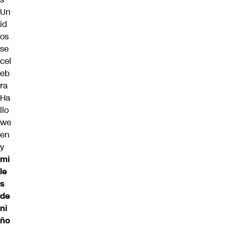
Un
id
os
se
cel
eb
ra
Ha
llo
we
en
y
mi
le
s
de
ni
ño