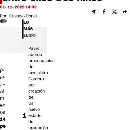
Futuro 360
01- 11- 2022 14:02
Opinión
Por
Gustavo Donat
LO
MÁS
LEÍDO
Pavez
aborda
preocupación
del
(E
exministro
FE
Cordero
)
–
por
Al
creación
de
m
un
en
nuevo
os
estado
14
de
pe
excepción