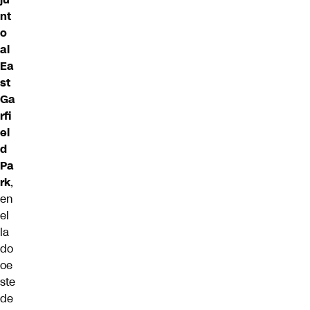
nt
o
al
Ea
st
Ga
rfi
el
d
Pa
rk
,
en
el
la
do
oe
ste
de