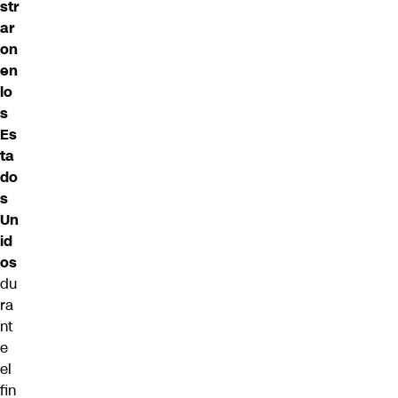
str
ar
on
en
lo
s
Es
ta
do
s
Un
id
os
du
ra
nt
e
el
fin