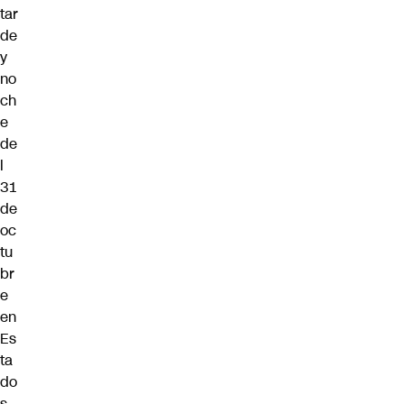
tar
de
y
no
ch
e
de
l
31
de
oc
tu
br
e
en
Es
ta
do
s