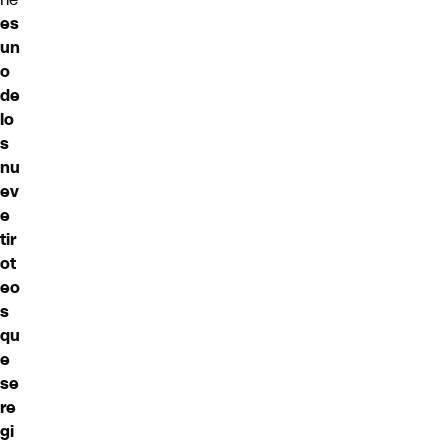
es
un
o
de
lo
s
nu
ev
e
tir
ot
eo
s
qu
e
se
re
gi