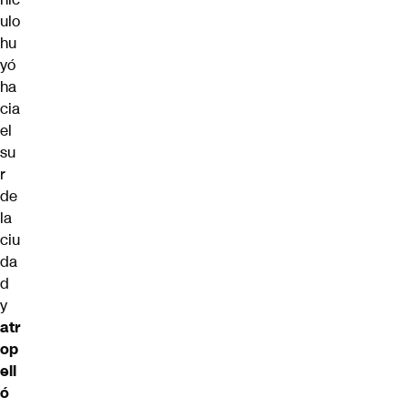
ulo
hu
yó
ha
cia
el
su
r
de
la
ciu
da
d
y
atr
op
ell
ó