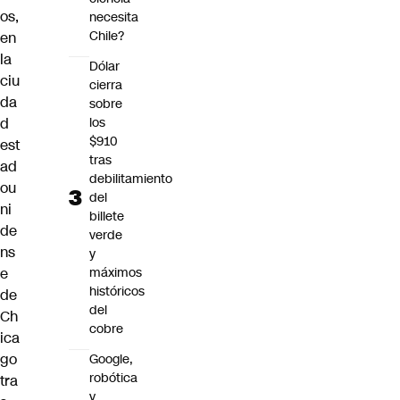
os,
necesita
Chile?
en
la
Dólar
ciu
cierra
da
sobre
d
los
$910
est
tras
ad
debilitamiento
ou
del
ni
billete
de
verde
ns
y
e
máximos
históricos
de
del
Ch
cobre
ica
go
Google,
robótica
tra
y