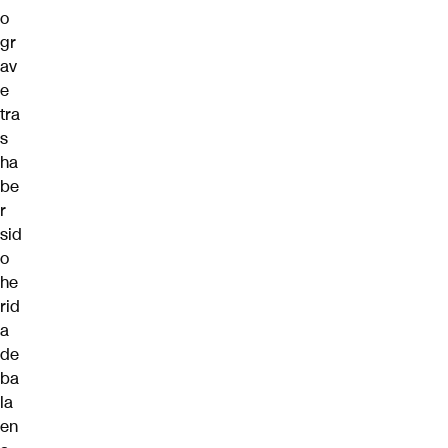
o
gr
av
e
tra
s
ha
be
r
sid
o
he
rid
a
de
ba
la
en