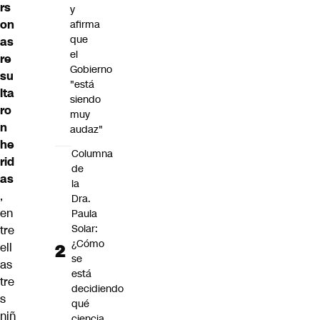
rs
y
on
afirma
que
as
el
re
Gobierno
su
"está
lta
siendo
ro
muy
n
audaz"
he
Columna
rid
de
as
la
,
Dra.
en
Paula
Solar:
tre
¿Cómo
ell
se
as
está
tre
decidiendo
s
qué
niñ
ciencia