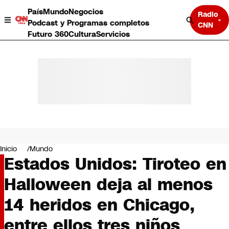
País
Mundo
Negocios
Radio
Podcast y Programas completos
CNN
Futuro 360
Cultura
Servicios
País
Mundo
Negocios
Inicio
Mundo
Estados Unidos: Tiroteo en
Deportes
Programas completos
Halloween deja al menos
Cultura
Servicios
14 heridos en Chicago,
Bits
CNN Data
entre ellos tres niños
CNN tiempo