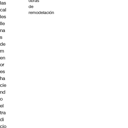
obras
las
de
cal
remodelación
les
lle
na
s
de
m
en
or
es
ha
cie
nd
o
el
tra
di
cio