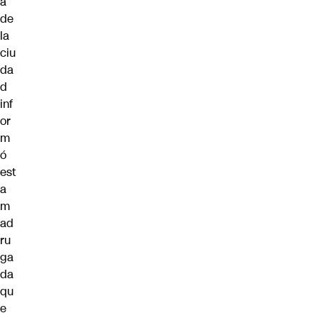
a
de
la
ciu
da
d
inf
or
m
ó
est
a
m
ad
ru
ga
da
qu
e