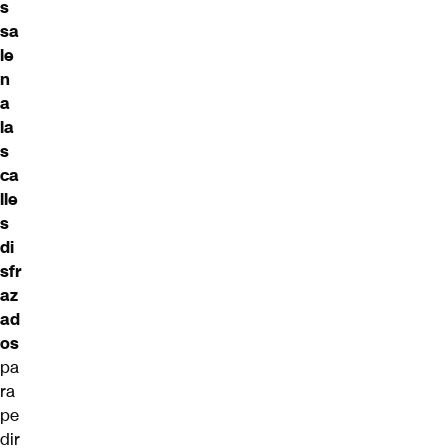
s
sa
le
n
a
la
s
ca
lle
s
di
sfr
az
ad
os
pa
ra
pe
dir