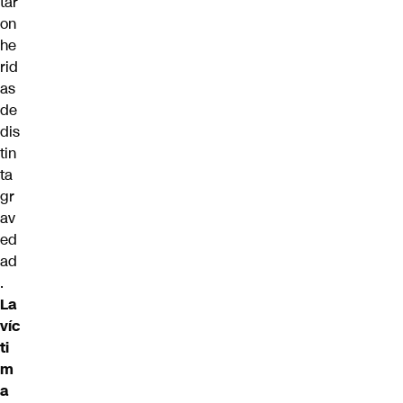
tar
on
he
rid
as
de
dis
tin
ta
gr
av
ed
ad
.
La
víc
ti
m
a