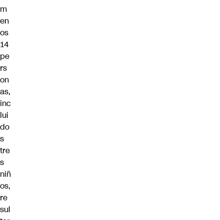
m
en
os
14
pe
rs
on
as,
inc
lui
do
s
tre
s
niñ
os,
re
sul