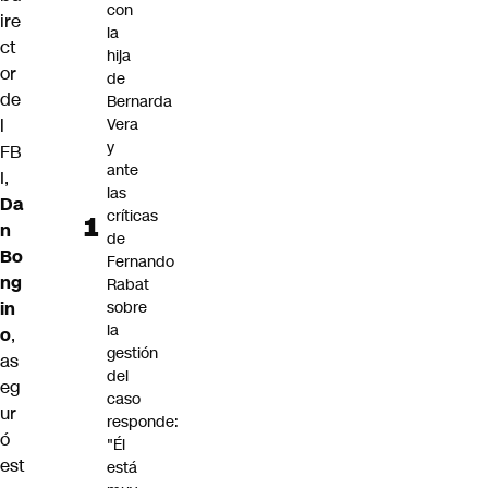
con
ire
la
ct
hija
or
de
de
Bernarda
l
Vera
y
FB
ante
I,
las
Da
críticas
n
de
Bo
Fernando
ng
Rabat
in
sobre
la
o
,
gestión
as
del
eg
caso
ur
responde:
ó
"Él
est
está