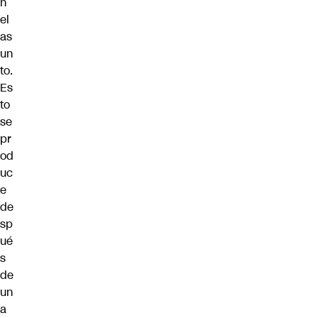
n
el
as
un
to.
Es
to
se
pr
od
uc
e
de
sp
ué
s
de
un
a