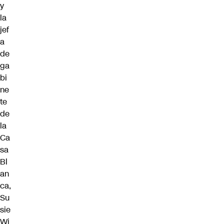
y
la
jef
a
de
ga
bi
ne
te
de
la
Ca
sa
Bl
an
ca,
Su
sie
Wi