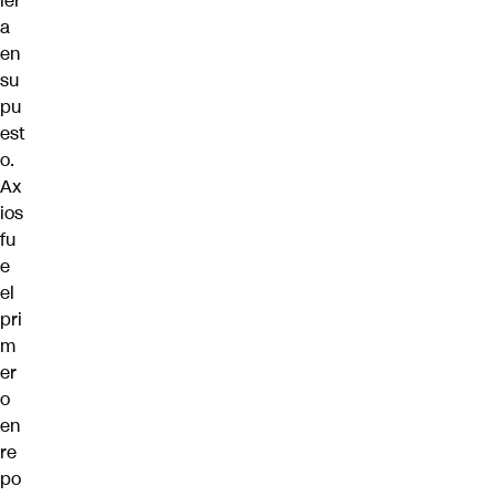
ier
a
en
su
pu
est
o.
Ax
ios
fu
e
el
pri
m
er
o
en
re
po