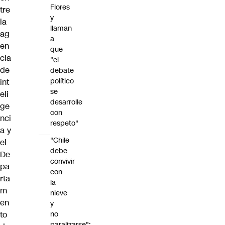
Flores
tre
y
la
llaman
ag
a
en
que
cia
"el
de
debate
político
int
se
eli
desarrolle
ge
con
nci
respeto"
a y
"Chile
el
debe
De
convivir
pa
con
rta
la
m
nieve
en
y
to
no
paralizarse":