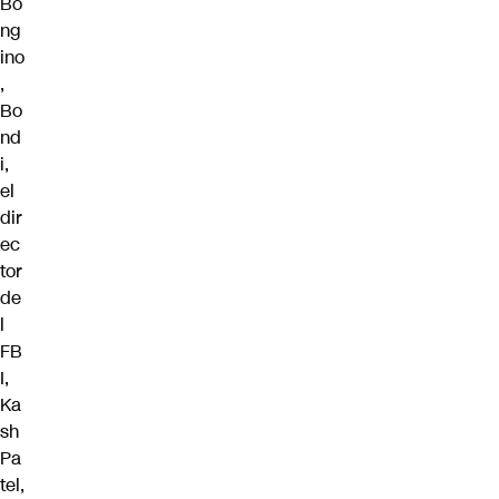
Bo
ng
ino
,
Bo
nd
i,
el
dir
ec
tor
de
l
FB
I,
Ka
sh
Pa
tel,