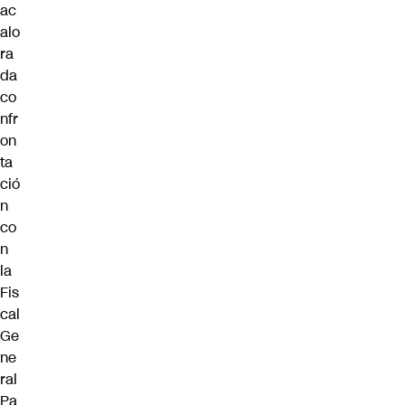
ac
alo
ra
da
co
nfr
on
ta
ció
n
co
n
la
Fis
cal
Ge
ne
ral
Pa