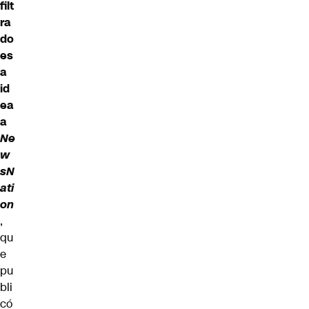
filt
ra
do
es
a
id
ea
a
Ne
w
sN
ati
on
,
qu
e
pu
bli
có