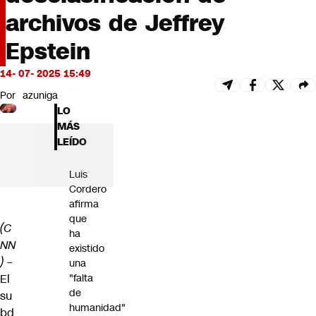
Futuro 360
archivos de Jeffrey
Opinión
Epstein
14- 07- 2025 15:49
Por
azuniga
LO
MÁS
LEÍDO
Luis
Cordero
afirma
que
(C
ha
NN
existido
) –
una
El
"falta
de
su
humanidad"
bd