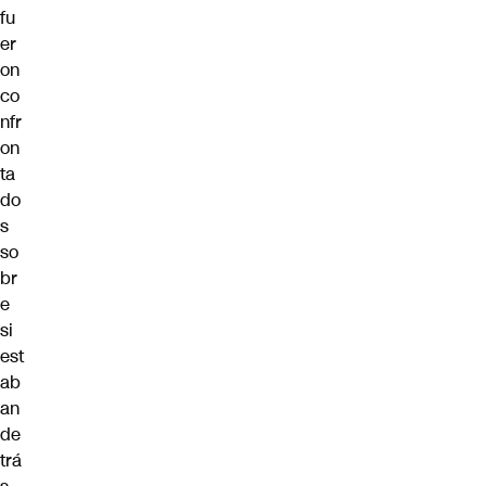
fu
er
on
co
nfr
on
ta
do
s
so
br
e
si
est
ab
an
de
trá