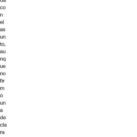
da
co
n
el
as
un
to,
au
nq
ue
no
fir
m
ó
un
a
de
cla
ra