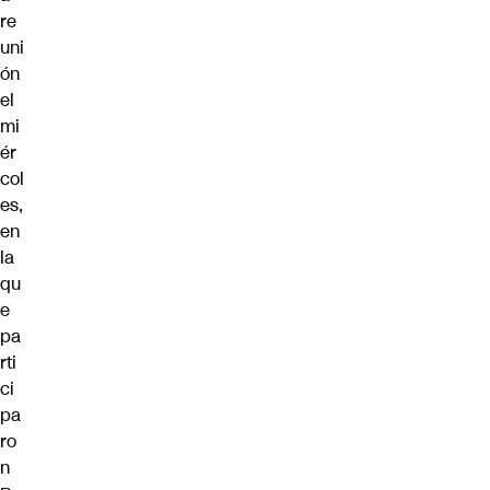
re
uni
ón
el
mi
ér
col
es,
en
la
qu
e
pa
rti
ci
pa
ro
n