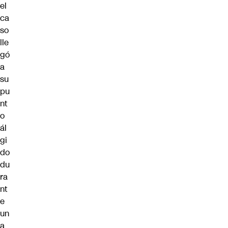
el
ca
so
lle
gó
a
su
pu
nt
o
ál
gi
do
du
ra
nt
e
un
a