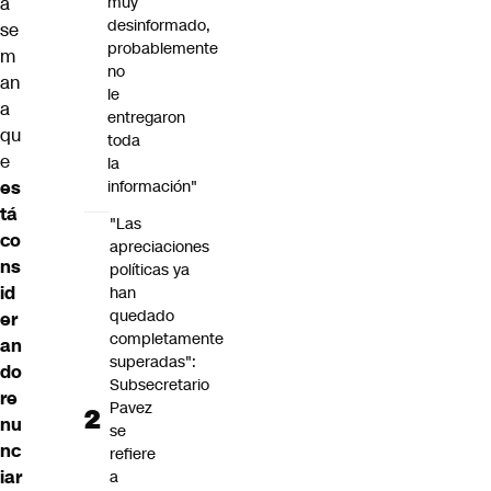
a
muy
desinformado,
se
probablemente
m
no
an
le
a
entregaron
qu
toda
e
la
es
información"
tá
"Las
co
apreciaciones
ns
políticas ya
id
han
quedado
er
completamente
an
superadas":
do
Subsecretario
re
Pavez
nu
se
nc
refiere
iar
a