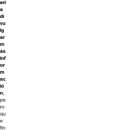
erí
a
di
vu
lg
ar
m
ás
inf
or
m
ac
ió
n
,
pe
ro
qu
e
fin