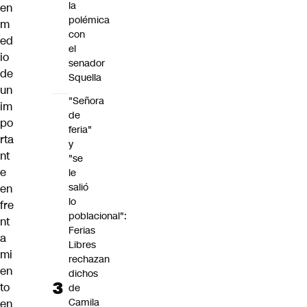
la
en
polémica
m
con
ed
el
io
senador
de
Squella
un
"Señora
im
de
po
feria"
rta
y
nt
"se
e
le
salió
en
lo
fre
poblacional":
nt
Ferias
a
Libres
mi
rechazan
en
dichos
to
de
Camila
en