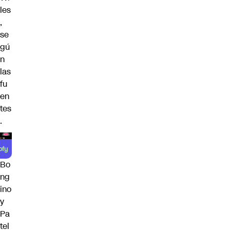
les
,
se
gú
n
las
fu
en
tes
.
Bo
ng
ino
y
Pa
tel