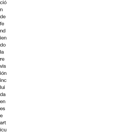
ció
n
de
fe
nd
ien
do
la
re
vis
ión
inc
lui
da
en
es
e
art
ícu