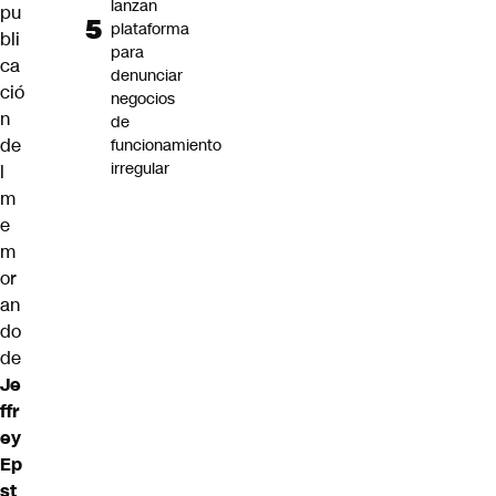
lanzan
pu
plataforma
bli
para
ca
denunciar
ció
negocios
n
de
de
funcionamiento
irregular
l
m
e
m
or
an
do
de
Je
ffr
ey
Ep
st