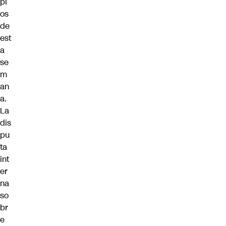
pi
os
de
est
a
se
m
an
a.
La
dis
pu
ta
int
er
na
so
br
e