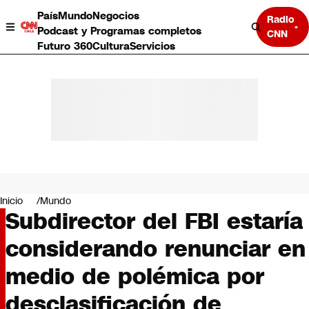
País
Mundo
Negocios
Radio
Podcast y Programas completos
CNN
Futuro 360
Cultura
Servicios
País
Mundo
Negocios
Inicio
Mundo
Subdirector del FBI estaría
Deportes
Programas completos
considerando renunciar en
Cultura
Servicios
medio de polémica por
Bits
CNN Data
desclasificación de
CNN tiempo