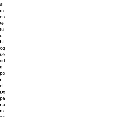
al
m
en
te
fu
e
bl
oq
ue
ad
a
po
r
el
De
pa
rta
m