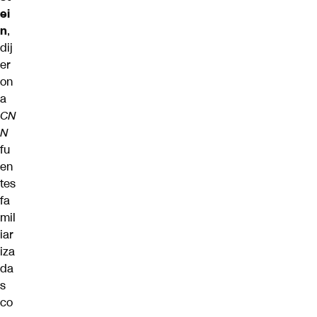
ei
n
,
dij
er
on
a
CN
N
fu
en
tes
fa
mil
iar
iza
da
s
co