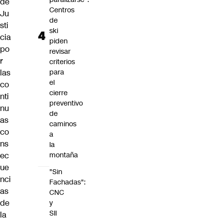
de
Centros
Ju
de
sti
ski
cia
piden
po
revisar
r
criterios
las
para
el
co
cierre
nti
preventivo
nu
de
as
caminos
co
a
ns
la
ec
montaña
ue
"Sin
nci
Fachadas":
as
CNC
de
y
SII
la