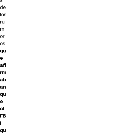
s
de
los
ru
m
or
es
qu
e
afi
rm
ab
an
qu
e
el
FB
I
qu